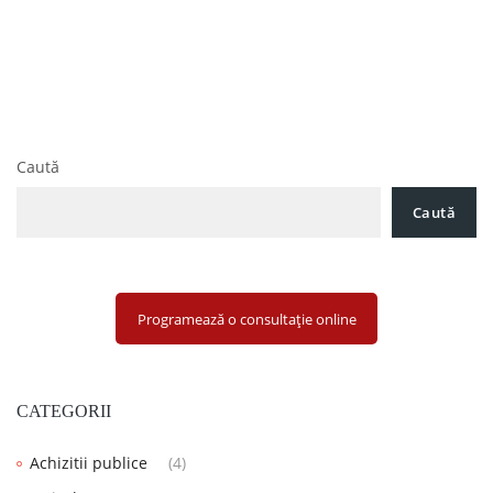
Navigare
A fost modificata definitia activitatilor independente,
în
incepand cu 10.07.2015
articole
Decizie a CJUE. Contract de credit de consum. Informatii ce
trebuie furnizate de creditor
Caută
Caută
Programează o consultație online
CATEGORII
Achizitii publice
(4)