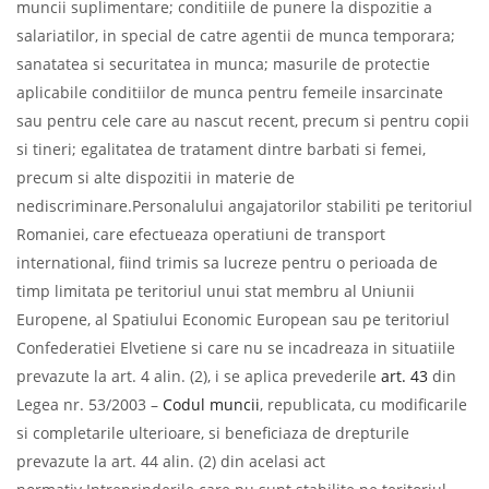
muncii suplimentare; conditiile de punere la dispozitie a
salariatilor, in special de catre agentii de munca temporara;
sanatatea si securitatea in munca; masurile de protectie
aplicabile conditiilor de munca pentru femeile insarcinate
sau pentru cele care au nascut recent, precum si pentru copii
si tineri; egalitatea de tratament dintre barbati si femei,
precum si alte dispozitii in materie de
nediscriminare.Personalului angajatorilor stabiliti pe teritoriul
Romaniei, care efectueaza operatiuni de transport
international, fiind trimis sa lucreze pentru o perioada de
timp limitata pe teritoriul unui stat membru al Uniunii
Europene, al Spatiului Economic European sau pe teritoriul
Confederatiei Elvetiene si care nu se incadreaza in situatiile
prevazute la art. 4 alin. (2), i se aplica prevederile
art. 43
din
Legea nr. 53/2003 –
Codul muncii
, republicata, cu modificarile
si completarile ulterioare, si beneficiaza de drepturile
prevazute la art. 44 alin. (2) din acelasi act