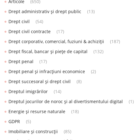
Articole
(650)
Drept administrativ și drept public
(13)
Drept civil
(54)
Drept civil contracte
(17)
Drept corporativ, comercial, fuziuni & achiziții
(187)
Drept fiscal, bancar și piețe de capital
(132)
Drept penal
(17)
Drept penal și infracțiuni economice
(2)
Drept succesoral și drept civil
(8)
Dreptul imigrărilor
(14)
Dreptul jocurilor de noroc și al divertismentului digital
(1)
Energie și resurse naturale
(18)
GDPR
(5)
Imobiliare și construcții
(85)