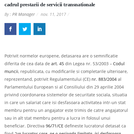
cadrul prestarii de servicii transnationale
By :
PR Manager
nov. 11, 2017
Potrivit normelor europene, detasarea are o semnificatie
diferita de cea data de
art. 45
din Legea nr. 53/2003 –
Codul
muncii
, republicata, cu modificarile si completarile ulterioare,
reprezentand, potrivit Regulamentului (CE)
nr. 883/2004
al
Parlamentului European si al Consiliului din 29 aprilie 2004
privind coordonarea sistemelor de securitate sociala, situatia
in care un salariat care isi desfasoara activitatea intr-un stat
membru pentru un angajator este trimis de catre angajatorul
sau in alt stat membru pentru a lucra in folosul unui
beneficiar. Directiva
96/71/CE
defineste lucratorul detasat ca
fiind
“un lucrator care, pe o perioada limitata, isi desfasoara