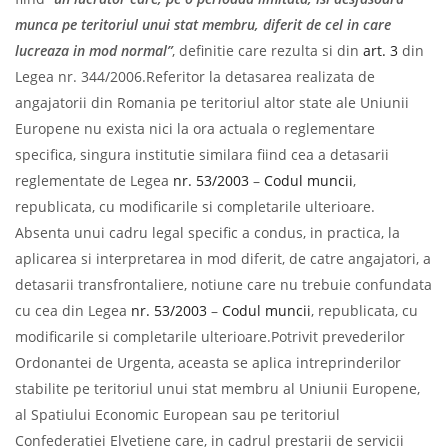
munca pe teritoriul unui stat membru, diferit de cel in care
lucreaza in mod normal”
, definitie care rezulta si din
art. 3
din
Legea nr. 344/2006.Referitor la detasarea realizata de
angajatorii din Romania pe teritoriul altor state ale Uniunii
Europene nu exista nici la ora actuala o reglementare
specifica, singura institutie similara fiind cea a detasarii
reglementate de Legea
nr. 53/2003
–
Codul muncii
,
republicata, cu modificarile si completarile ulterioare.
Absenta unui cadru legal specific a condus, in practica, la
aplicarea si interpretarea in mod diferit, de catre angajatori, a
detasarii transfrontaliere, notiune care nu trebuie confundata
cu cea din Legea
nr. 53/2003
–
Codul muncii
, republicata, cu
modificarile si completarile ulterioare.Potrivit prevederilor
Ordonantei de Urgenta, aceasta se aplica intreprinderilor
stabilite pe teritoriul unui stat membru al Uniunii Europene,
al Spatiului Economic European sau pe teritoriul
Confederatiei Elvetiene care, in cadrul prestarii de servicii