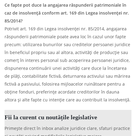
Ce fapte pot duce la angajarea răspunderii patrimoniale în
caz de insolvență conform art. 169 din Legea insolvenței nr.
85/2014?
Potrivit art. 169 din Legea insolvenței nr. 85/2014, angajarea
răspunderii patrimoniale poate avea loc în cazul unor fapte
precum: utilizarea bunurilor sau creditelor persoanei juridice
în beneficiul propriu sau al altora, activități de producție sau
comerț în interes personal sub acoperirea persoanei juridice,
dispunerea continuării unei activități care duce la încetarea
de plăți, contabilitate fictivă, deturnarea activului sau mărirea
fictivă a pasivului, folosirea mijloacelor ruinătoare pentru a
obține fonduri, preferințe acordate creditorilor în dauna
altora și alte fapte cu intenție care au contribuit la insolvență.
Fii la curent cu noutățile legislative
Primește direct în inbox analize juridice clare, sfaturi practice