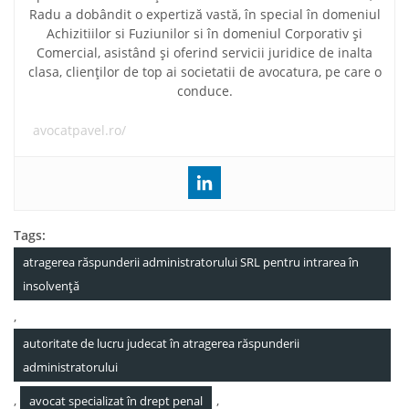
Radu a dobândit o expertiză vastă, în special în domeniul
Achizitiilor si Fuziunilor si în domeniul Corporativ și
Comercial, asistând și oferind servicii juridice de inalta
clasa, clienților de top ai societatii de avocatura, pe care o
conduce.
avocatpavel.ro/
Tags:
atragerea răspunderii administratorului SRL pentru intrarea în
insolvență
,
autoritate de lucru judecat în atragerea răspunderii
administratorului
,
,
avocat specializat în drept penal