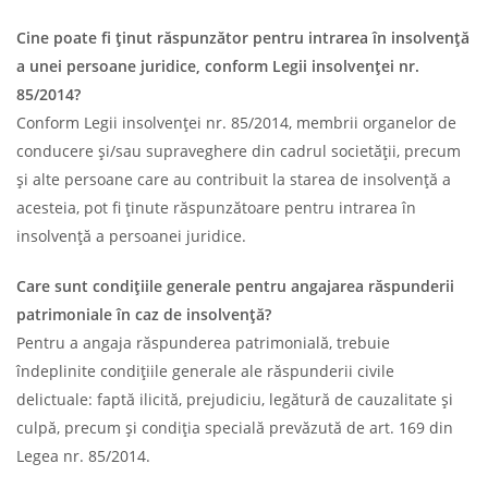
Cine poate fi ținut răspunzător pentru intrarea în insolvență
a unei persoane juridice, conform Legii insolvenței nr.
85/2014?
Conform Legii insolvenței nr. 85/2014, membrii organelor de
conducere și/sau supraveghere din cadrul societății, precum
și alte persoane care au contribuit la starea de insolvență a
acesteia, pot fi ținute răspunzătoare pentru intrarea în
insolvență a persoanei juridice.
Care sunt condițiile generale pentru angajarea răspunderii
patrimoniale în caz de insolvență?
Pentru a angaja răspunderea patrimonială, trebuie
îndeplinite condițiile generale ale răspunderii civile
delictuale: faptă ilicită, prejudiciu, legătură de cauzalitate și
culpă, precum și condiția specială prevăzută de art. 169 din
Legea nr. 85/2014.