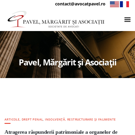
contact@avocatpavel.ro
Pavel, Mărgărit și Asociații
ARTICOLE
,
DREPT PENAL
,
INSOLVENȚĂ, RESTRUCTURARE ȘI FALIMENTE
Atragerea răspunderii patrimoniale a organelor de