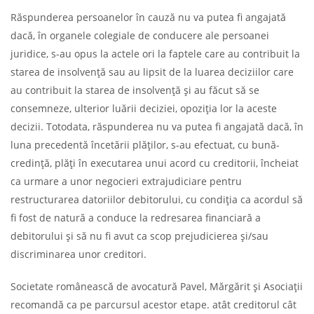
Răspunderea persoanelor în cauză nu va putea fi angajată
dacă, în organele colegiale de conducere ale persoanei
juridice, s-au opus la actele ori la faptele care au contribuit la
starea de insolvenţă sau au lipsit de la luarea deciziilor care
au contribuit la starea de insolvenţă şi au făcut să se
consemneze, ulterior luării deciziei, opoziţia lor la aceste
decizii. Totodata, răspunderea nu va putea fi angajată dacă, în
luna precedentă încetării plăţilor, s-au efectuat, cu bună-
credinţă, plăţi în executarea unui acord cu creditorii, încheiat
ca urmare a unor negocieri extrajudiciare pentru
restructurarea datoriilor debitorului, cu condiţia ca acordul să
fi fost de natură a conduce la redresarea financiară a
debitorului şi să nu fi avut ca scop prejudicierea şi/sau
discriminarea unor creditori.
Societate românească de avocatură Pavel, Mărgărit și Asociații
recomandă ca pe parcursul acestor etape. atât creditorul cât