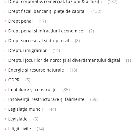
Drept corporativ, comercial, fuziuni & achiziții
(187)
Drept fiscal, bancar și piețe de capital
(132)
Drept penal
(17)
Drept penal și infracțiuni economice
(2)
Drept succesoral și drept civil
(8)
Dreptul imigrărilor
(14)
Dreptul jocurilor de noroc și al divertismentului digital
(1)
Energie și resurse naturale
(18)
GDPR
(5)
Imobiliare și construcții
(85)
Insolvență, restructurare și falimente
(59)
Legislația muncii
(44)
Legislatie
(5)
Litigii civile
(14)