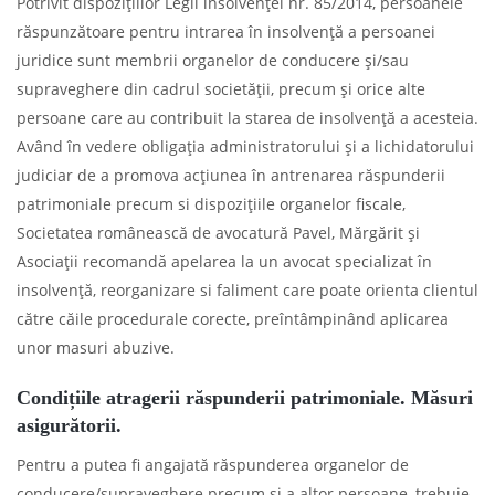
Potrivit dispozițiilor Legii insolvenței nr. 85/2014, persoanele
răspunzătoare pentru intrarea în insolvență a persoanei
juridice sunt membrii organelor de conducere și/sau
supraveghere din cadrul societății, precum și orice alte
persoane care au contribuit la starea de insolvență a acesteia.
Având în vedere obligația administratorului și a lichidatorului
judiciar de a promova acțiunea în antrenarea răspunderii
patrimoniale precum si dispozițiile organelor fiscale,
Societatea românească de avocatură Pavel, Mărgărit și
Asociații recomandă apelarea la un avocat specializat în
insolvență, reorganizare si faliment care poate orienta clientul
către căile procedurale corecte, preîntâmpinând aplicarea
unor masuri abuzive.
Condițiile atragerii răspunderii patrimoniale. Măsuri
asigurătorii.
Pentru a putea fi angajată răspunderea organelor de
conducere/supraveghere precum și a altor persoane, trebuie