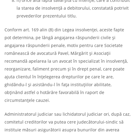
h) orice altă faptă săvârşită cu intenţie, care a contribuit
la starea de insolvenţă a debitorului, constatată potrivit
prevederilor prezentului titlu.
Conform art. 169 alin (8) din Legea insolvenței, aceste fapte
pot determina, pe lângă angajarea răspunderii civile și
angajarea răspunderii penale, motiv pentru care Societate
românească de avocatură Pavel, Mărgărit și Asociații
recomandă apelarea la un avocat în specializat în insolvență,
reorganizare, faliment precum și în drept penal, care poate
ajuta clientul în înțelegerea drepturilor pe care le are,
ghidându-l și asistându-l în fața instituțiilor abilitate,
obținând astfel o hotărâre favorabilă în raport de
circumstanțele cauzei.
Administratorul judiciar sau lichidatorul judiciar ori, după caz,
comitetul creditorilor va putea cere judecătorului-sindic să
instituie măsuri asigurătorii asupra bunurilor din averea