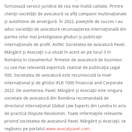
furnizează servicii juridice de cea mai înaltă calitate. Printre
clienții societății de avocatură se află companii multinaționale
și autohtone de anvergură. În 2022, poveștile de succes i-au
adus societății de avocatură recunoașterea internațională din
partea celor mai prestigioase ghiduri și publicații
internaționale de profil. Astfel, Societatea de avocatură Pavel,
Mărgărit și Asociații s-a situat în acest an pe locul 3 în
România în clasamentul firmelor de avocatură de business
cu cea mai relevantă expertiză, realizat de publicația Legal
500. Societatea de avocatură este recunoscută la nivel
internațional și de ghidul IFLR 1000 Financial and Corporate
2022. De asemenea, Pavel, Mărgărit și Asociații este singura
societate de avocatură din România recomandată de
directorul internațional Global Law Experts din Londra în aria
de practică Dispute Resolution. Toate informațiile relevante
privind societatea de avocatură Pavel, Mărgărit și Asociații, se
regăsesc pe portalul
www.avocatpavel.com
.