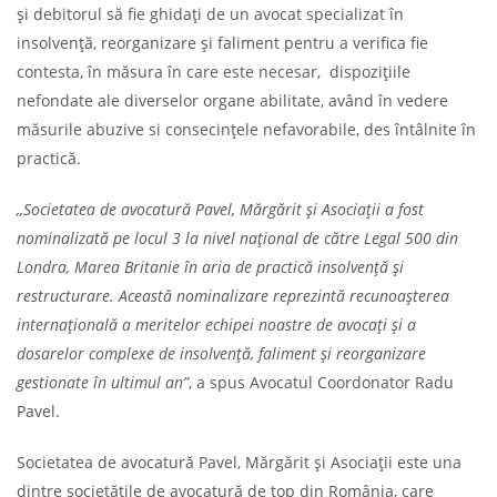
și debitorul să fie ghidați de un avocat specializat în
insolvență, reorganizare și faliment pentru a verifica fie
contesta, în măsura în care este necesar, dispozițiile
nefondate ale diverselor organe abilitate, având în vedere
măsurile abuzive si consecințele nefavorabile, des întâlnite în
practică.
,,Societatea de avocatură Pavel, Mărgărit și Asociații a fost
nominalizată pe locul 3 la nivel național de către Legal 500 din
Londra, Marea Britanie în aria de practică insolvență și
restructurare. Această nominalizare reprezintă recunoașterea
internațională a meritelor echipei noastre de avocați și a
dosarelor complexe de insolvență, faliment și reorganizare
gestionate în ultimul an”
, a spus Avocatul Coordonator Radu
Pavel.
Societatea de avocatură Pavel, Mărgărit și Asociații este una
dintre societățile de avocatură de top din România, care