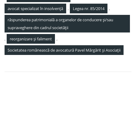
,
,
avocat specializat în insolvență
Legea nr. 85/2014
răspunderea patrimonială a organelor de conducere și/sau
supraveghere din cadrul societății
,
,
reorganizare și faliment
Societatea românească de avocatură Pavel Mărgărit și Asociații
Navigare
Noutati legislative 15 Aprilie 2022
în
Societatea de Avocați Pavel, Mărgărit și Asociații a asistat cu
articole
succes o companie din România care activează în domeniul
tehnologiei informațiilor (IT) în vederea revizuirii
contractelor de dezvoltare software specifice activității
acesteia încheiate cu o puternică companie ce activează în
domeniul IT în S.U.A.