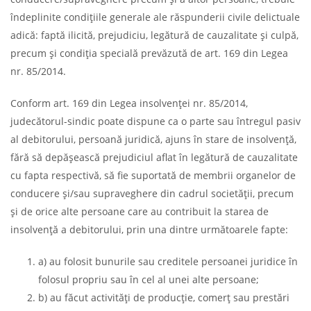
îndeplinite condițiile generale ale răspunderii civile delictuale
adică: faptă ilicită, prejudiciu, legătură de cauzalitate și culpă,
precum și condiția specială prevăzută de art. 169 din Legea
nr. 85/2014.
Conform art. 169 din Legea insolvenței nr. 85/2014,
judecătorul-sindic poate dispune ca o parte sau întregul pasiv
al debitorului, persoană juridică, ajuns în stare de insolvenţă,
fără să depăşească prejudiciul aflat în legătură de cauzalitate
cu fapta respectivă, să fie suportată de membrii organelor de
conducere şi/sau supraveghere din cadrul societăţii, precum
şi de orice alte persoane care au contribuit la starea de
insolvenţă a debitorului, prin una dintre următoarele fapte:
a) au folosit bunurile sau creditele persoanei juridice în
folosul propriu sau în cel al unei alte persoane;
b) au făcut activităţi de producţie, comerţ sau prestări