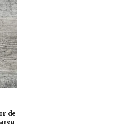
or de
larea