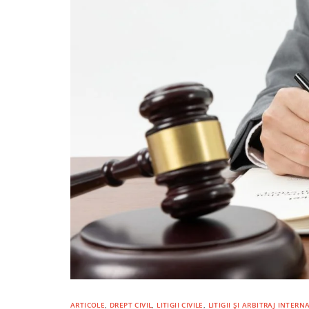
ARTICOLE
,
DREPT CIVIL
,
LITIGII CIVILE
,
LITIGII ȘI ARBITRAJ INTER