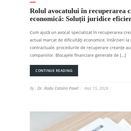
Rolul avocatului în recuperarea c
economică: Soluții juridice efici
Cum ajută un avocat specializat în recuperarea crean
actual marcat de dificultăți economice, întârzieri la
contractuale, procedurile de recuperare creanțe au 
companiilor. Blocajele financiare generate de […]
CONTINUE READING
By :
Dr. Radu Catalin Pavel
mai 15, 2026