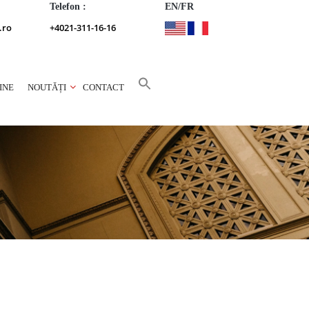
Telefon :
EN/FR
.ro
+4021-311-16-16
INE
NOUTĂȚI
CONTACT