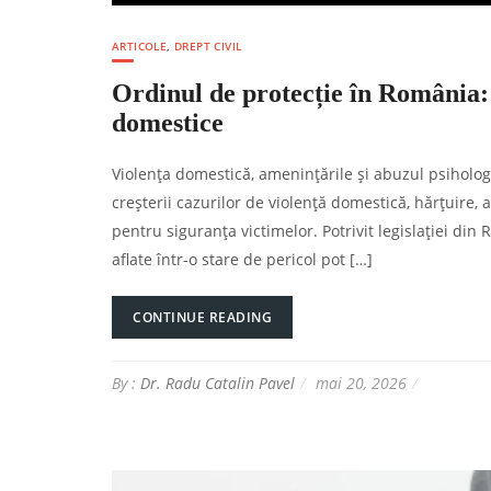
ARTICOLE
,
DREPT CIVIL
Ordinul de protecție în România: 
domestice
Violența domestică, amenințările și abuzul psiholog
creșterii cazurilor de violență domestică, hărțuire, 
pentru siguranța victimelor. Potrivit legislației din
aflate într-o stare de pericol pot […]
CONTINUE READING
By :
Dr. Radu Catalin Pavel
mai 20, 2026