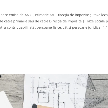
unere emise de ANAF, Primărie sau Direcția de impozite și taxe loca
e către primărie sau de către Direcția de Impozite și Taxe Locale 
ru contribuabili, atât persoane fizice, cât și persoane juridice. […]