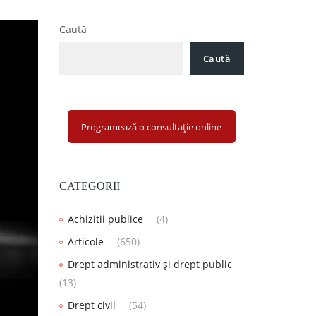
Caută
Caută
Programează o consultație online
CATEGORII
Achizitii publice
(4)
Articole
(650)
Drept administrativ și drept public
(13)
Drept civil
(54)