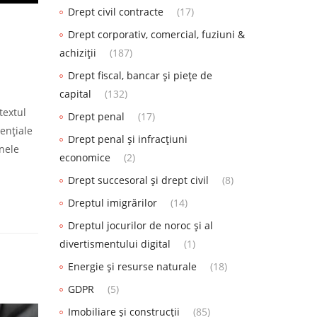
Drept civil contracte
(17)
Drept corporativ, comercial, fuziuni &
achiziții
(187)
Drept fiscal, bancar și piețe de
capital
(132)
textul
Drept penal
(17)
sențiale
Drept penal și infracțiuni
anele
economice
(2)
Drept succesoral și drept civil
(8)
Dreptul imigrărilor
(14)
Dreptul jocurilor de noroc și al
divertismentului digital
(1)
Energie și resurse naturale
(18)
GDPR
(5)
Imobiliare și construcții
(85)