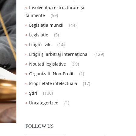
Insolvență, restructurare și
falimente
(59)
Legislația muncii
(44)
Legislatie
(5)
Litigii civile
(14)
Litigii și arbitraj internațional
(129)
Noutati legislative
(99)
Organizatii Non-Profit
(1)
Proprietate intelectuală
(17)
Știri
(106)
Uncategorized
(1)
FOLLOW US