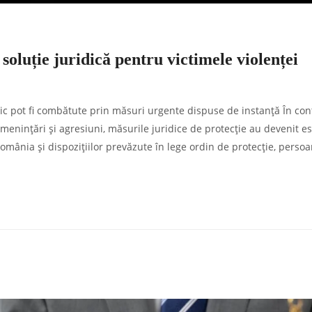
soluție juridică pentru victimele violenței
ic pot fi combătute prin măsuri urgente dispuse de instanță În con
amenințări și agresiuni, măsurile juridice de protecție au devenit e
 România și dispozițiilor prevăzute în lege ordin de protecție, perso