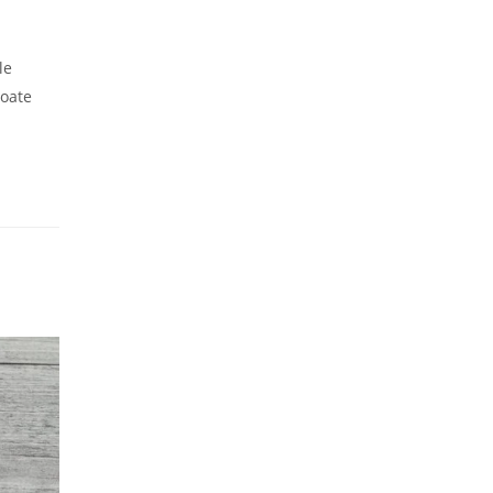
le
poate