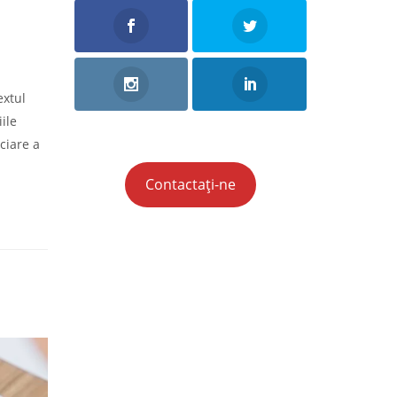
extul
ile
ciare a
Contactați-ne