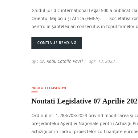
Ghidul juridic internațional Legal 500 a publicat c
Orientul Mijlociu și Africa (EMEA). Societatea rom
pentru al șaptelea an consecutiv, în topul firmelor 
CONTINUE READING
By :
Dr. Radu Catalin Pavel
apr. 13, 2023
NOUTATI LEGISLATIVE
Noutati Legislative 07 Aprilie 20
Ordinul nr. 1.288/708/2023 privind modificarea şi 
preşedintelui Agenţiei Naţionale pentru Achiziţii 
achiziţiilor în cadrul proiectelor cu finanţare eur