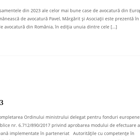
lasamentele din 2023 ale celor mai bune case de avocatură din Euro
ânească de avocatură Pavel, Mărgărit și Asociații este prezentă în
de avocatură din România, în ediția unuia dintre cele […]
23
completarea Ordinului ministrului delegat pentru fonduri europene 
Publice nr. 6.712/890/2017 privind aprobarea modului de efectuare a
opeană implementate în parteneriat Autorităţile cu competenţe în