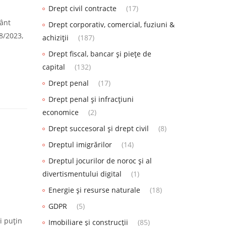
Drept civil contracte
(17)
mânt
Drept corporativ, comercial, fuziuni &
8/2023,
achiziții
(187)
Drept fiscal, bancar și piețe de
capital
(132)
Drept penal
(17)
Drept penal și infracțiuni
economice
(2)
Drept succesoral și drept civil
(8)
Dreptul imigrărilor
(14)
Dreptul jocurilor de noroc și al
divertismentului digital
(1)
Energie și resurse naturale
(18)
GDPR
(5)
i puţin
Imobiliare și construcții
(85)