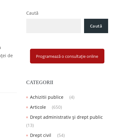
Caută
Caută
a
nţei de
Programează o consultație online
CATEGORII
Achizitii publice
(4)
Articole
(650)
Drept administrativ și drept public
(13)
Drept civil
(54)