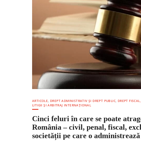
ARTICOLE
,
DREPT ADMINISTRATIV ȘI DREPT PUBLIC
,
DREPT FISCAL
LITIGII ȘI ARBITRAJ INTERNAȚIONAL
Cinci feluri în care se poate atr
România – civil, penal, fiscal, exc
societății pe care o administrează