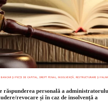
, BANCAR ȘI PIEȚE DE CAPITAL
,
DREPT PENAL
,
INSOLVENȚĂ, RESTRUCTURARE ȘI FALI
age răspunderea personală a administratorulu
ludere/revocare și în caz de insolvență a