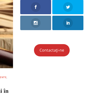
Contactați-ne
MENTE
,
i în