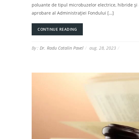
poluante de tipul microbuzelor electrice, hibride 
aprobare al Administraţiei Fondului […]
CONTINUE READING
By :
Dr. Radu Catalin Pavel
aug. 28, 2023