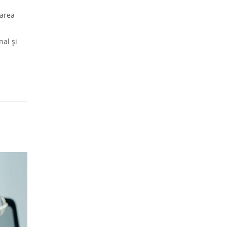
rarea
nal și