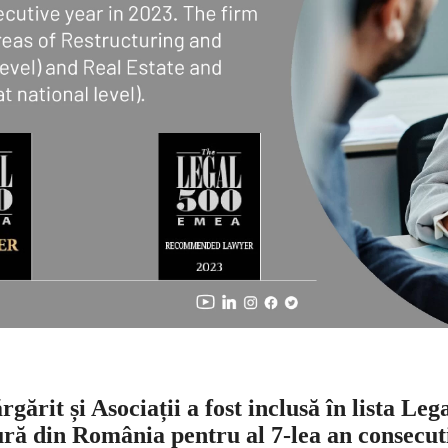
ărit și Asociații a fost inclusă în lista Leg
ură din România pentru al 7-lea an consecut