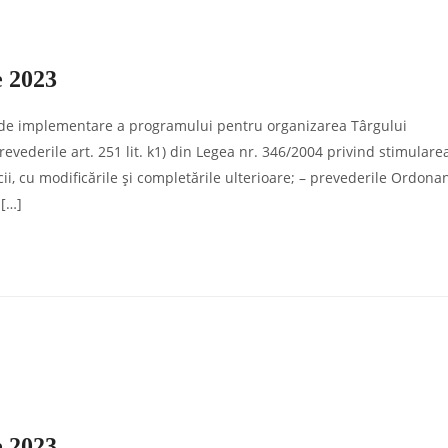
e 2023
 de implementare a programului pentru organizarea Târgului
prevederile art. 251 lit. k1) din Legea nr. 346/2004 privind stimulare
locii, cu modificările şi completările ulterioare; – prevederile Ordona
 […]
e 2023