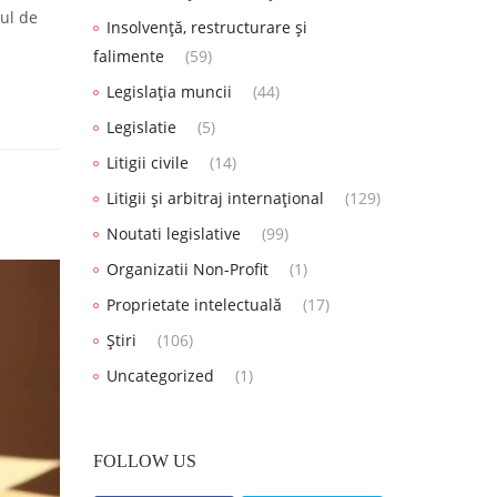
tul de
Insolvență, restructurare și
falimente
(59)
Legislația muncii
(44)
Legislatie
(5)
Litigii civile
(14)
Litigii și arbitraj internațional
(129)
Noutati legislative
(99)
Organizatii Non-Profit
(1)
Proprietate intelectuală
(17)
Știri
(106)
Uncategorized
(1)
FOLLOW US