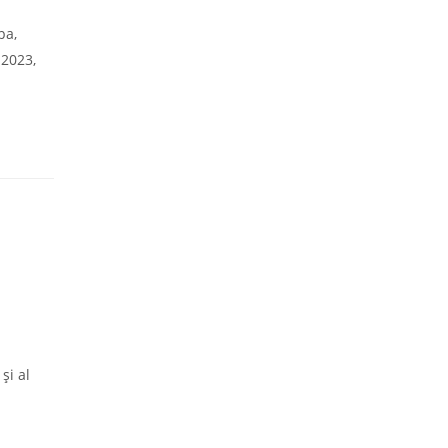
pa,
 2023,
şi al