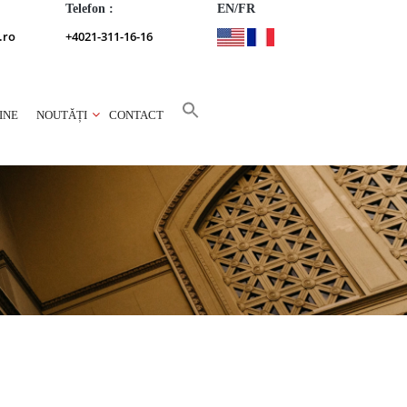
Telefon :
EN/FR
.ro
+4021-311-16-16
INE
NOUTĂȚI
CONTACT