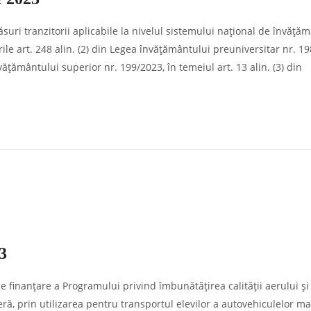
uri tranzitorii aplicabile la nivelul sistemului naţional de învăţă
le art. 248 alin. (2) din Legea învăţământului preuniversitar nr. 19
văţământului superior nr. 199/2023, în temeiul art. 13 alin. (3) din
3
finanţare a Programului privind îmbunătăţirea calităţii aerului şi
eră, prin utilizarea pentru transportul elevilor a autovehiculelor ma