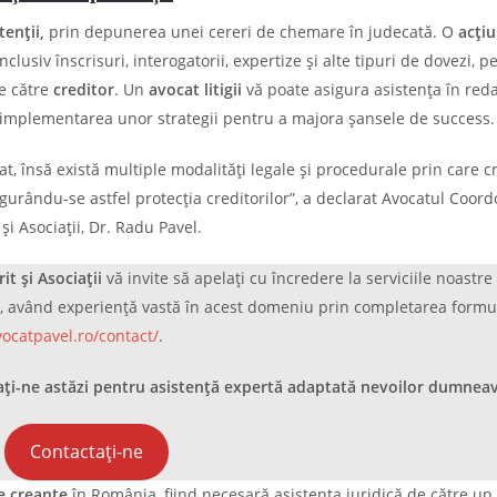
eten
ții,
prin depunerea unei cereri de chemare în judecată. O
acțiu
usiv înscrisuri, interogatorii, expertize și alte tipuri de dovezi, p
e către
creditor
. Un
avocat litigii
vă poate asigura asistența în red
 implementarea unor strategii pentru a majora șansele de success.
t, însă există multiple modalități legale și procedurale prin care cr
igurându-se astfel protecția creditorilor”, a declarat Avocatul Coor
și Asociații, Dr. Radu Pavel.
it și Asociații
vă invite să apelați cu încredere la serviciile noastre 
, având experiență vastă în acest domeniu prin completarea formu
vocatpavel.ro/contact/
.
tați-ne astăzi pentru asistență expertă adaptată nevoilor dumnea
Contactați-ne
e creanțe
în România, fiind necesară asistența juridică de către un