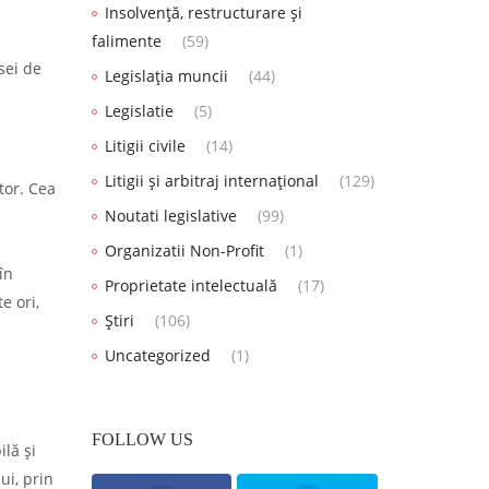
Insolvență, restructurare și
falimente
(59)
sei de
Legislația muncii
(44)
Legislatie
(5)
Litigii civile
(14)
Litigii și arbitraj internațional
(129)
tor. Cea
Noutati legislative
(99)
Organizatii Non-Profit
(1)
în
Proprietate intelectuală
(17)
e ori,
Știri
(106)
Uncategorized
(1)
FOLLOW US
ilă și
ui, prin