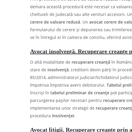
demara această procedură este necesar ca valoarea c
cheltuieli de judecată sau alte venituri accesorii. U
cerere de valoare redusă
. Un
avocat cerere de val
formularului de cerere şi depunerea sau trimiterea
se în întregul ei în camera de consiliu, oferind asis
Avocat insolvență. Recuperare creanțe p
O altă modalitate de
recuperare creanță
în Români
stare de
insolvență
, creditorii devin părți în proc
85/2014, administratorul judiciar/lichidatorul judici
împotriva împotriva averii debitorului.
Tabelul prel
înscrişi în
tabelul preliminar de creanţe
pot partici
parcurgerea pașilor necesari pentru
recuperare cr
implementarea unor strategii de
recuperare crean
procedura
insolvenței
.
Avocat litigii. Recuperare creanțe prin a