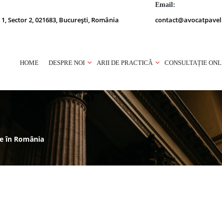
Email:
 1, Sector 2, 021683, București, România
contact@avocatpavel
HOME
DESPRE NOI
ARII DE PRACTICĂ
CONSULTAȚIE ONL
țe în România