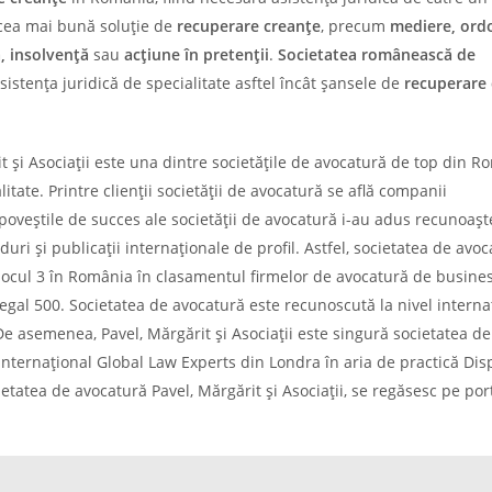
 cea mai bună soluție de
recuperare creanțe
, precum
mediere, ord
ă, insolvență
sau
acțiune în pretenții
.
Societatea românească de
stența juridică de specialitate asftel încât șansele de
recuperare
și Asociații este una dintre societățile de avocatură de top din R
litate. Printre clienții societății de avocatură se află companii
poveștile de succes ale societății de avocatură i-au adus recunoaș
uri și publicații internaționale de profil. Astfel, societatea de avo
pe locul 3 în România în clasamentul firmelor de avocatură de busine
Legal 500. Societatea de avocatură este recunoscută la nivel internaț
e asemenea, Pavel, Mărgărit și Asociații este singură societatea de
ternațional Global Law Experts din Londra în aria de practică Dis
etatea de avocatură Pavel, Mărgărit și Asociații, se regăsesc pe por