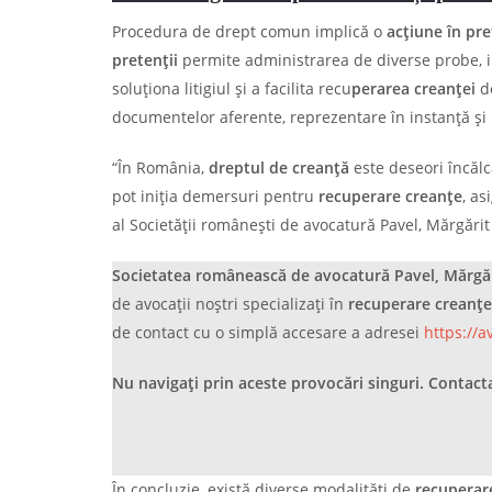
Procedura de drept comun implică o
acțiune în pr
pretenții
permite administrarea de diverse probe, incl
soluționa litigiul și a facilita recu
perarea creanței
d
documentelor aferente, reprezentare în instanță și
“În România,
dreptul de creanță
este deseori încălca
pot iniția demersuri pentru
recuperare creanțe
, as
al Societății românești de avocatură Pavel, Mărgărit 
Societatea rom
ânească de avocatură
Pavel, Mărgăr
de avocații noștri specializați în
recuperare creanțe
de contact cu o simplă accesare a adresei
https://a
Nu navigați prin aceste provocări singuri. Contac
În concluzie, există diverse modalități de
recuperar