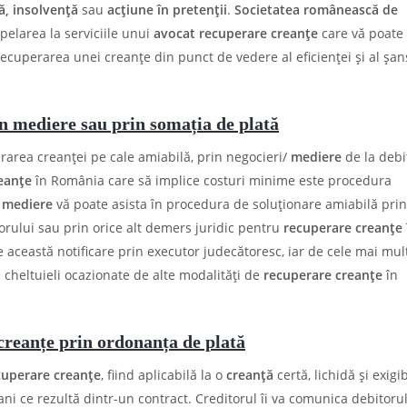
ă, insolvență
sau
acțiune în pretenții
.
Societatea românească de
elarea la serviciile unui
avocat recuperare creanțe
care vă poate
ecuperarea unei creanțe din punct de vedere al eficienței și al șan
n mediere sau prin somația de plată
rarea creanței pe cale amiabilă, prin negocieri/
mediere
de la debi
eanțe
în România care să implice costuri minime este procedura
 mediere
vă poate asista în procedura de soluționare amiabilă prin
orului sau prin orice alt demers juridic pentru
recuperare creanțe
 această notificare prin executor judecătoresc, iar de cele mai mult
 cheltuieli ocazionate de alte modalități de
recuperare creanțe
în
creanțe prin ordonanța de plată
cuperare creanțe
, fiind aplicabilă la o
creanță
certă, lichidă și exigib
ni ce rezultă dintr-un contract. Creditorul îi va comunica debitorul