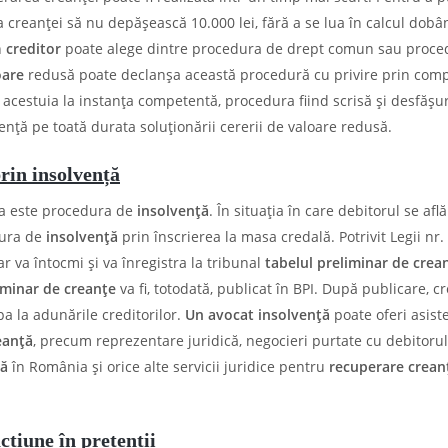
reanței să nu depășească 10.000 lei, fără a se lua în calcul dobân
n
creditor
poate alege dintre procedura de drept comun sau proce
oare
redusă poate declanșa această procedură cu privire prin com
 acestuia la instanţa competentă, procedura fiind scrisă şi desfăș
tență pe toată durata soluționării cererii de valoare redusă.
rin insolvență
a este procedura de
insolvență
. În situația în care debitorul se află
edura de
insolvență
prin înscrierea la masa credală. Potrivit Legii nr.
ar va întocmi şi va înregistra la tribunal
tabelul preliminar de crea
iminar de creanţe
va fi, totodată, publicat în BPI. După publicare, cr
pa la adunările creditorilor.
Un avocat insolven
ță
poate oferi asist
eanță
, precum reprezentare juridică, negocieri purtate cu debitorul
ță
în România și orice alte servicii juridice pentru
recuperare crea
cțiune în pretenții