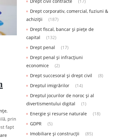
Drept civil contracte
(17)
Drept corporativ, comercial, fuziuni &
achiziții
(187)
Drept fiscal, bancar și piețe de
capital
(132)
Drept penal
(17)
Drept penal și infracțiuni
economice
(2)
Drept succesoral și drept civil
(8)
n
Dreptul imigrărilor
(14)
Dreptul jocurilor de noroc și al
divertismentului digital
(1)
nțe
,
Energie și resurse naturale
(18)
lă, prin
GDPR
(5)
st fapt
Imobiliare și construcții
(85)
are