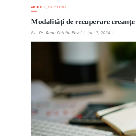
ARTICOLE
,
DREPT CIVIL
Modalități de recuperare creanț
By :
Dr. Radu Catalin Pavel
iun. 7, 2024