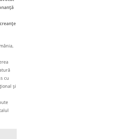
onanță
 creanțe
omânia,
terea
catură
ss cu
ional și
pute
talul