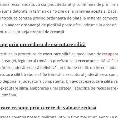
isoare recomandată, cu conținut declarat și confirmare de primire,
ă suma datorată în termen de 15 zile de la primirea acesteia. Dac
e introduce cererea privind
ordonanţa de plată
la instanța compete
ă. Un
avocat ordonanță de plată
vă poate oferi îndruma în această
entru a se proteja
dreptul de creanță
.
nțe prin procedura de executare silită
oate duce la procedura de
executare silită
ca modalitate de
recupera
i creanței, legiuitorul român a prevăzut ca o
executare silită
să fie 
ărâre judecătorească definitivă, un titlu de credit, un înscris notari
ecutare silită
trebuie să fie trimisă la executorul judecătoresc com
să o depună la judecătoria competentă. Un
avocat executare silită
vă
e
executare silită
, elaborarea unei strategii specifice de
recuperare 
 România.
rare creanțe prin cerere de valoare redusă
erarea creanței poate fi realizată într-un timp mai scurt. Pentru a 