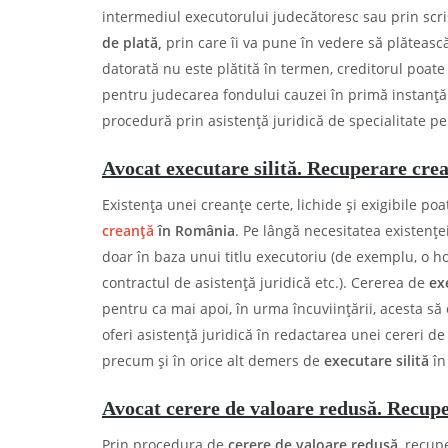
intermediul executorului judecătoresc sau prin scr
de plată,
prin care îi va pune în vedere să plăteasc
datorată nu este plătită în termen, creditorul poat
pentru judecarea fondului cauzei în primă instanţ
procedură prin asistență juridică de specialitate p
Avocat executare silită. Recuperare crea
Existența unei creanțe certe, lichide și exigibile p
creanță
în România
. Pe lângă necesitatea existențe
doar în baza unui titlu executoriu (de exemplu, o hot
contractul de asistență juridică etc.). Cererea de
ex
pentru ca mai apoi, în urma încuviințării, acesta 
oferi asistență juridică în redactarea unei cereri d
precum și în orice alt demers de
executare silită
în
Avocat cerere de valoare redusă. Recupe
Prin procedura de
cerere de valoare redusă
, recup