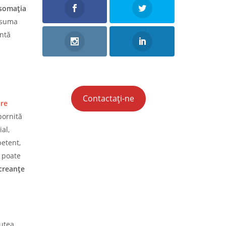
somaţia
ă suma
ntă
Contactați-ne
re
pornită
al,
petent,
 poate
creanțe
putea