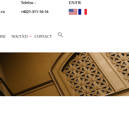
Telefon :
EN/FR
.ro
+4021-311-16-16
INE
NOUTĂȚI
CONTACT