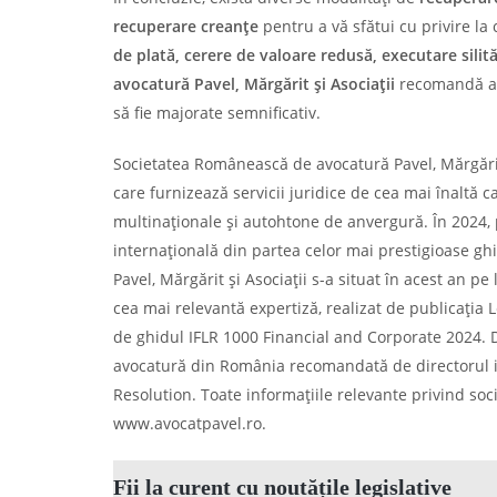
recuperare creanțe
pentru a vă sfătui cu privire la
de plată, cerere de valoare redusă, executare silit
avocatură Pavel, Mărgărit și Asociații
recomandă asi
să fie majorate semnificativ.
Societatea Românească de avocatură Pavel, Mărgărit 
care furnizează servicii juridice de cea mai înaltă ca
multinaționale și autohtone de anvergură. În 2024, 
internațională din partea celor mai prestigioase ghid
Pavel, Mărgărit și Asociații s-a situat în acest an 
cea mai relevantă expertiză, realizat de publicația 
de ghidul IFLR 1000 Financial and Corporate 2024. D
avocatură din România recomandată de directorul in
Resolution. Toate informațiile relevante privind soci
www.avocatpavel.ro.
Fii la curent cu noutățile legislative