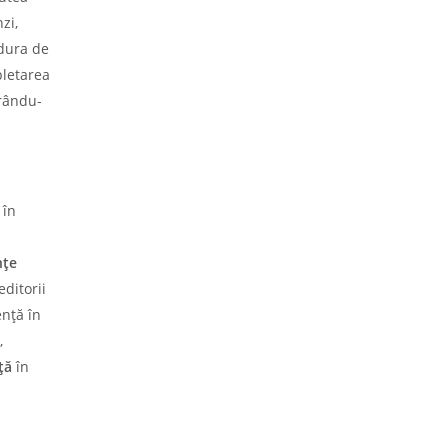
zi,
dura de
pletarea
urându-
 în
nțe
editorii
ență în
,
nță
în