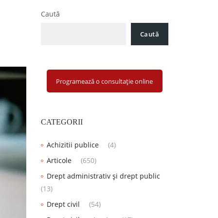
Caută
Caută
Programează o consultație online
CATEGORII
Achizitii publice
(4)
Articole
(650)
Drept administrativ și drept public
(13)
Drept civil
(54)