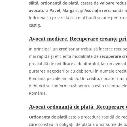
silită, ordonanță de plată, cerere de valoare redus
avocatură Pavel, Mărgărit și Asociații
recomandă ap
îndruma cu privire la cea mai bună soluție pentru r
câștig.
Avocat mediere. Recuperare creanțe pri
În principal, un
creditor
ar trebui să încerce recupe
mai rapidă și eficientă modalitate de
recuperare cr
prealabilă de notificare a debitorului, iar un
avocat
purtarea negocierilor cu debitorul în numele credit
România pe cale amiabilă. Un
creditor
poate trimite
debitorii se conformează pentru a evita eventualele
România.
Avocat ordonanță de plată. Recuperare 
Ordonanța de plată
este o procedură rapidă de
re
care constau în obligații de plată a unor sume de ba