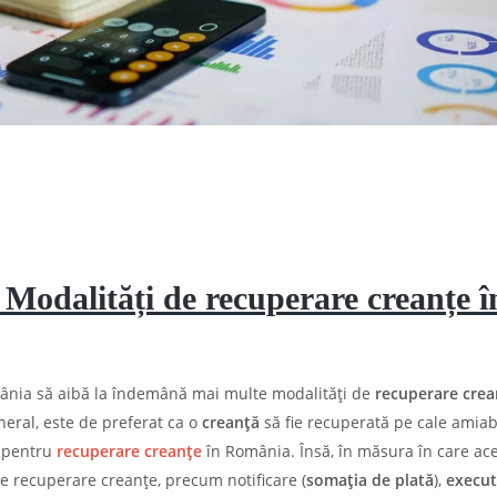
 Modalități de recuperare creanțe î
nia să aibă la îndemână mai multe modalități de
recuperare crea
eneral, este de preferat ca o
creanță
să fie recuperată pe cale amiabi
e pentru
recuperare creanțe
în România. Însă, în măsura în care ace
 de recuperare creanțe, precum notificare (
somația de plată
),
execut