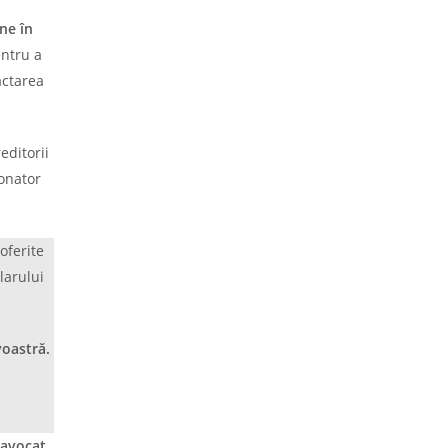
ne în
entru a
actarea
editorii
donator
oferite
larului
voastră.
avocat