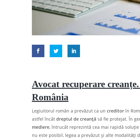
Avocat recuperare creanțe.
România
Legiuitorul român a prevăzut ca un
creditor
în Româ
astfel încât
dreptul de creanță
să fie protejat. În g
mediere
, întrucât reprezintă cea mai rapidă soluți
nu este posibil, legea a prevăzut și alte modalități