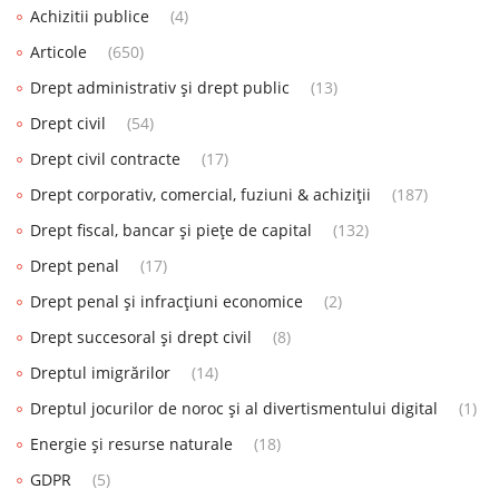
Achizitii publice
(4)
Articole
(650)
Drept administrativ și drept public
(13)
Drept civil
(54)
Drept civil contracte
(17)
Drept corporativ, comercial, fuziuni & achiziții
(187)
Drept fiscal, bancar și piețe de capital
(132)
Drept penal
(17)
Drept penal și infracțiuni economice
(2)
Drept succesoral și drept civil
(8)
Dreptul imigrărilor
(14)
Dreptul jocurilor de noroc și al divertismentului digital
(1)
Energie și resurse naturale
(18)
GDPR
(5)