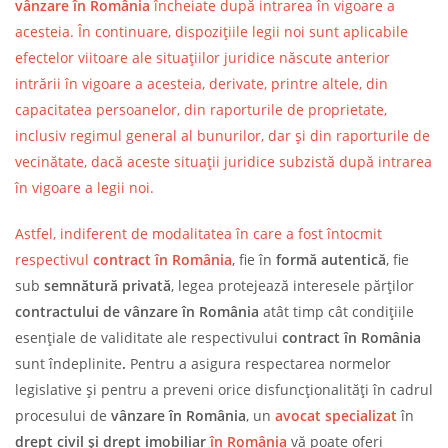
vânzare în România
încheiate după intrarea în vigoare a
acesteia. În continuare, dispozițiile legii noi sunt aplicabile
efectelor viitoare ale situațiilor juridice născute anterior
intrării în vigoare a acesteia, derivate, printre altele, din
capacitatea persoanelor, din raporturile de proprietate,
inclusiv regimul general al bunurilor, dar și din raporturile de
vecinătate, dacă aceste situații juridice subzistă după intrarea
în vigoare a legii noi.
Astfel, indiferent de modalitatea în care a fost întocmit
respectivul
contract în
România
, fie în
formă autentică
, fie
sub
semnătură privată
, legea protejează interesele părților
contractului de vânzare în România
atât timp cât condițiile
esențiale de validitate ale respectivului
contract în România
sunt îndeplinite
.
Pentru a asigura respectarea normelor
legislative și pentru a preveni orice disfuncționalități în cadrul
procesului de
vânzare în România
, un
avocat specializat
în
drept civil și drept imobiliar
în România
vă poate oferi