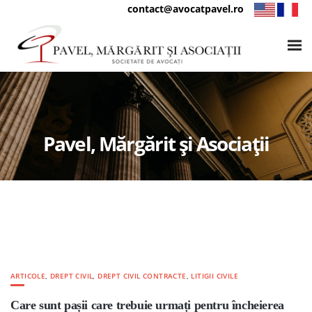
contact@avocatpavel.ro
Pavel, Mărgărit și Asociații
ARTICOLE
,
DREPT CIVIL
,
DREPT CIVIL CONTRACTE
,
LITIGII CIVILE
Care sunt pașii care trebuie urmați pentru încheierea