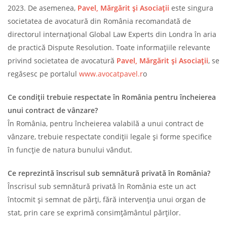
2023. De asemenea,
Pavel, Mărgărit și Asociații
este singura
societatea de avocatură din România recomandată de
directorul internațional Global Law Experts din Londra în aria
de practică Dispute Resolution. Toate informațiile relevante
privind societatea de avocatură
Pavel, Mărgărit și Asociații
, se
regăsesc pe portalul
www.avocatpavel.r
o
Ce condiții trebuie respectate în România pentru încheierea
unui contract de vânzare?
În România, pentru încheierea valabilă a unui contract de
vânzare, trebuie respectate condiții legale și forme specifice
în funcție de natura bunului vândut.
Ce reprezintă înscrisul sub semnătură privată în România?
Înscrisul sub semnătură privată în România este un act
întocmit și semnat de părți, fără intervenția unui organ de
stat, prin care se exprimă consimțământul părților.