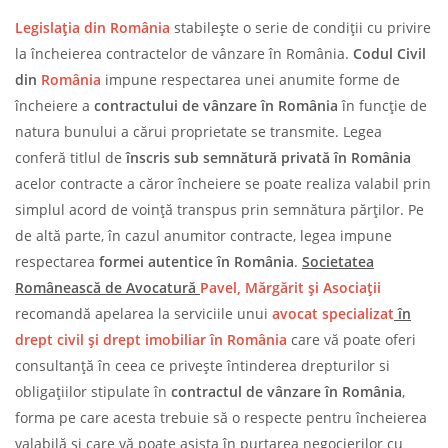
Legislația din
România
stabilește o serie de condiții cu privire
la încheierea contractelor de vânzare în România.
Codul Civil
din
România
impune respectarea unei anumite forme de
încheiere a
contractului de vânzare în România
în funcție de
natura bunului a cărui proprietate se transmite. Legea
conferă titlul de
înscris sub semnătură privată în România
acelor contracte a căror încheiere se poate realiza valabil prin
simplul acord de voință transpus prin semnătura părților. Pe
de altă parte, în cazul anumitor contracte, legea impune
respectarea
formei autentice în România
.
Societatea
Românească de Avocatură
Pavel, Mărgărit și Asociații
recomandă apelarea la serviciile unui
avocat specializat
în
drept civil și drept imobiliar în România
care vă poate oferi
consultanță în ceea ce privește întinderea drepturilor si
obligațiilor stipulate în
contractul de vânzare în România
,
forma pe care acesta trebuie să o respecte pentru încheierea
valabilă și care vă poate asista în purtarea negocierilor cu