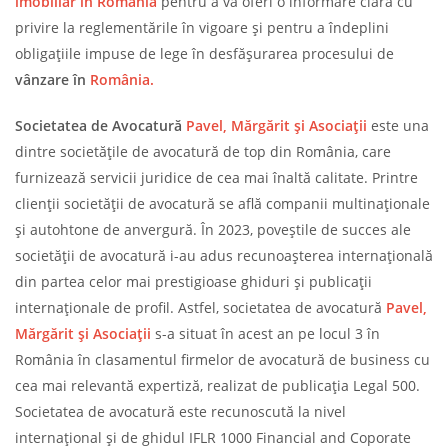
imobiliar în România
pentru a vă oferi o informare clară cu
privire la reglementările în vigoare și pentru a îndeplini
obligațiile impuse de lege în desfășurarea procesului de
vânzare în
România.
Societatea de Avocatură
Pavel, Mărgărit și Asociații
este una
dintre societățile de avocatură de top din România, care
furnizează servicii juridice de cea mai înaltă calitate. Printre
clienții societății de avocatură se află companii multinaționale
și autohtone de anvergură. În 2023, poveștile de succes ale
societății de avocatură i-au adus recunoașterea internațională
din partea celor mai prestigioase ghiduri și publicații
internaționale de profil. Astfel, societatea de avocatură
Pavel,
Mărgărit și Asociații
s-a situat în acest an pe locul 3 în
România în clasamentul firmelor de avocatură de business cu
cea mai relevantă expertiză, realizat de publicația Legal 500.
Societatea de avocatură este recunoscută la nivel
internațional și de ghidul IFLR 1000 Financial and Coporate