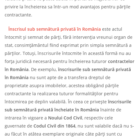
privire la încheierea sa într-un mod avantajos pentru părțile
contractante.
Înscrisul sub semnătură privată în
România
este actul
întocmit și semnat de părți, fără intervenția vreunui organ de
stat, consimțământul fiind exprimat prin simpla semnătură a
părților. Totuși, înscrisurile întocmite în această formă nu au
forța juridică necesară pentru încheierea tuturor
contractelor
în România
. De exemplu,
înscrisurile
sub semnătură privată
în România
nu sunt apte de a transfera dreptul de
proprietate asupra imobilelor, acestea obligând părțile
contractante la realizarea tuturor formalităților pentru
întocmirea pe deplin valabilă. În ceea ce privește
înscrisurile
sub semnătură privată încheiate în România
înainte de
intrarea în vigoare a
Noului Cod Civil
, respectiv cele
guvernate de
Codul Civil din 1864
, nu sunt valabile dacă nu s-
au făcut în atâtea exemplare originale câte părți sunt cu