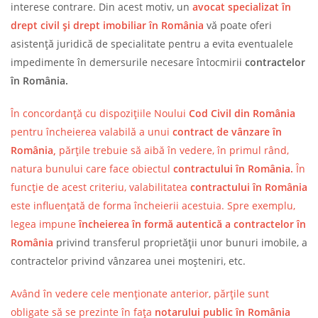
interese contrare. Din acest motiv, un
avocat specializat în
drept civil și drept imobiliar în România
vă poate oferi
asistență juridică de specialitate pentru a evita eventualele
impedimente în demersurile necesare întocmirii
contractelor
în România.
În concordanță cu dispozițiile Noului
Cod Civil din România
pentru încheierea valabilă a unui
contract de vânzare în
România,
părțile trebuie să aibă în vedere, în primul rând,
natura bunului care face obiectul
contractului în România.
În
funcție de acest criteriu, valabilitatea
contractului în România
este influențată de forma încheierii acestuia. Spre exemplu,
legea impune
încheierea în formă autentică a contractelor în
România
privind transferul proprietății unor bunuri imobile, a
contractelor privind vânzarea unei moșteniri, etc.
Având în vedere cele menționate anterior, părțile sunt
obligate să se prezinte în fața
notarului public în România