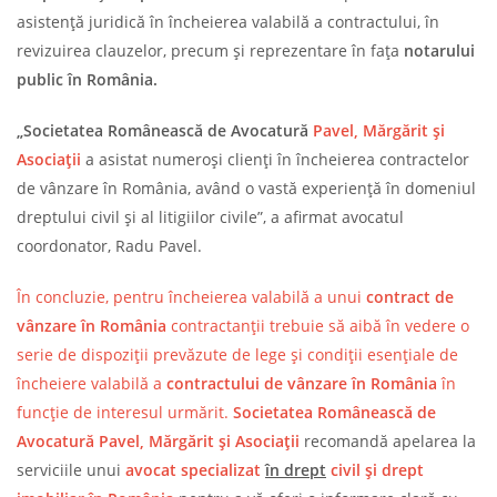
asistență juridică în încheierea valabilă a contractului, în
revizuirea clauzelor, precum și reprezentare în fața
notarului
public în România.
„Societatea Românească de Avocatură
Pavel, Mărgărit și
Asociații
a asistat numeroși clienți în încheierea contractelor
de vânzare în România, având o vastă experiență în domeniul
dreptului civil și al litigiilor civile”, a afirmat avocatul
coordonator, Radu Pavel.
În concluzie, pentru încheierea valabilă a unui
contract de
vânzare în România
contractanții trebuie să aibă în vedere o
serie de dispoziții prevăzute de lege și condiții esențiale de
încheiere valabilă a
contractului de vânzare în România
în
funcție de interesul urmărit.
Societatea Românească de
Avocatură
Pavel, Mărgărit și Asociații
recomandă apelarea la
serviciile unui
avocat specializat
în drept
civil și drept