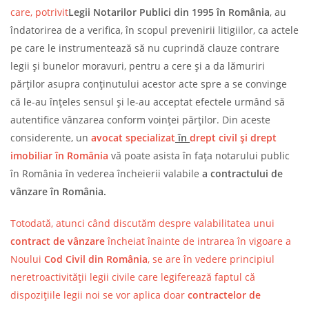
care, potrivit
Legii Notarilor Publici din 1995 în România
,
au
îndatorirea de a verifica, în scopul prevenirii litigiilor, ca actele
pe care le instrumentează să nu cuprindă clauze contrare
legii şi bunelor moravuri, pentru a cere și a da lămuriri
părţilor asupra conţinutului acestor acte spre a se convinge
că le-au înţeles sensul şi le-au acceptat efectele urmând să
autentifice vânzarea conform voinței părților. Din aceste
considerente, un
avocat specializat
în
drept civil și drept
imobiliar în România
vă poate asista în fața notarului public
în România în vederea încheierii valabile
a
contractului de
vânzare în România.
Totodată, atunci când discutăm despre valabilitatea unui
contract de vânzare
încheiat înainte de intrarea în vigoare a
Noului
Cod Civil din România
, se are în vedere principiul
neretroactivității legii civile care legiferează faptul că
dispozițiile legii noi se vor aplica doar
contractelor de