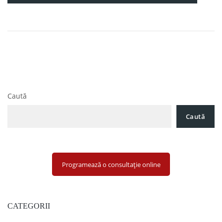
Navigare
Noutăți Legislative 08 Septembrie 2023
în
Cum poți intra pe piață ţigărilor electronice din Romania?
articole
Caută
Caută
Programează o consultație online
CATEGORII