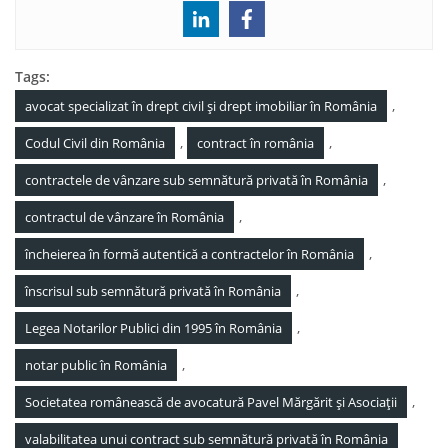
Tags:
,
avocat specializat în drept civil și drept imobiliar în România
,
,
Codul Civil din România
contract în românia
,
contractele de vânzare sub semnătură privată în România
,
contractul de vânzare în România
,
încheierea în formă autentică a contractelor în România
,
înscrisul sub semnătură privată în România
,
Legea Notarilor Publici din 1995 în România
,
notar public în România
,
Societatea românească de avocatură Pavel Mărgărit și Asociații
valabilitatea unui contract sub semnătură privată în România