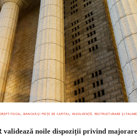
DREPT FISCAL, BANCAR ȘI PIEȚE DE CAPITAL
,
INSOLVENȚĂ, RESTRUCTURARE ȘI FALIM
 validează noile dispoziții privind majorar