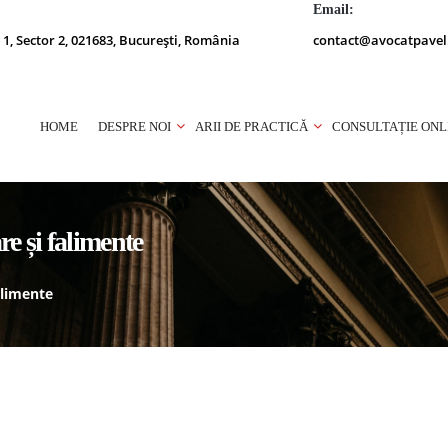
Email:
 1, Sector 2, 021683, București, România
contact@avocatpavel
HOME
DESPRE NOI
ARII DE PRACTICĂ
CONSULTAȚIE ONL
re și falimente
alimente