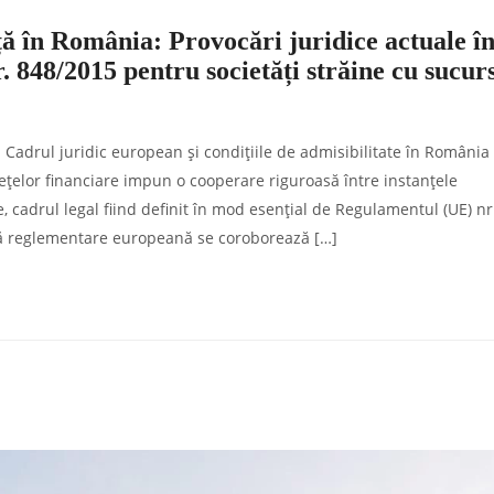
ă în România: Provocări juridice actuale î
 848/2015 pentru societăți străine cu sucur
 Cadrul juridic european și condițiile de admisibilitate în România 
ețelor financiare impun o cooperare riguroasă între instanțele
e, cadrul legal fiind definit în mod esențial de Regulamentul (UE) nr
tă reglementare europeană se coroborează […]