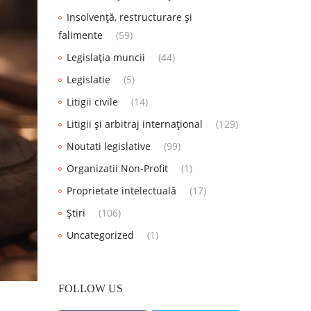
Insolvență, restructurare și
falimente
(59)
Legislația muncii
(44)
Legislatie
(5)
Litigii civile
(14)
Litigii și arbitraj internațional
(129)
Noutati legislative
(99)
Organizatii Non-Profit
(1)
Proprietate intelectuală
(17)
Știri
(106)
Uncategorized
(1)
FOLLOW US