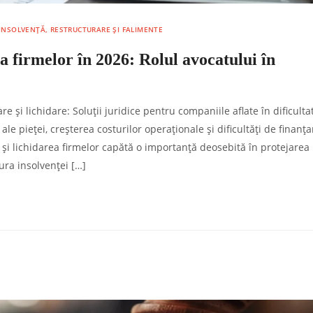
INSOLVENȚĂ, RESTRUCTURARE ȘI FALIMENTE
ea firmelor în 2026: Rolul avocatului în
e și lichidare: Soluții juridice pentru companiile aflate în dificulta
ale pieței, creșterea costurilor operaționale și dificultăți de finanța
 și lichidarea firmelor capătă o importanță deosebită în protejarea
ura insolvenței […]