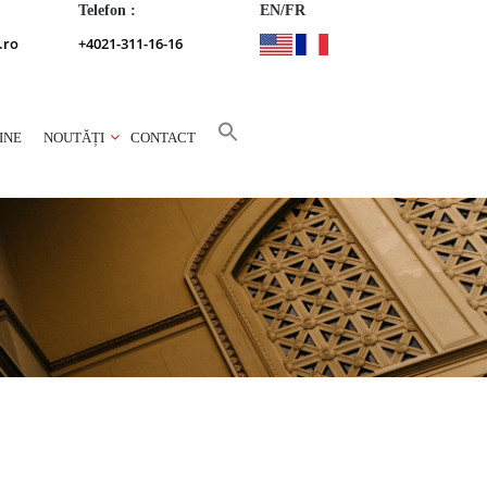
Telefon :
EN/FR
.ro
+4021-311-16-16
INE
NOUTĂȚI
CONTACT