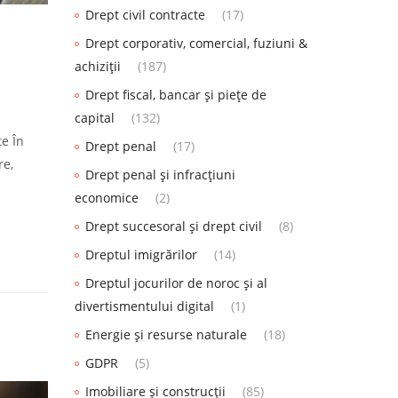
Drept civil contracte
(17)
Drept corporativ, comercial, fuziuni &
achiziții
(187)
Drept fiscal, bancar și piețe de
capital
(132)
te În
Drept penal
(17)
re,
Drept penal și infracțiuni
economice
(2)
Drept succesoral și drept civil
(8)
Dreptul imigrărilor
(14)
Dreptul jocurilor de noroc și al
divertismentului digital
(1)
Energie și resurse naturale
(18)
GDPR
(5)
Imobiliare și construcții
(85)