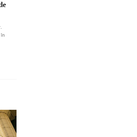
de
.
 în