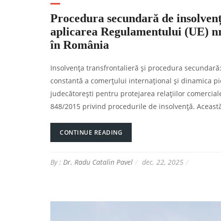
Procedura secundară de insolvenț
aplicarea Regulamentului (UE) nr.
în România
Insolvența transfrontalieră și procedura secundară:
constantă a comerțului internațional și dinamica pi
judecătorești pentru protejarea relațiilor comercial
848/2015 privind procedurile de insolvență. Aceas
CONTINUE READING
By :
Dr. Radu Catalin Pavel
dec. 22, 2025