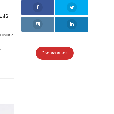
n
sală
Evoluția
.
Contactați-ne