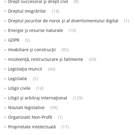
Drept succesoral și drept civil
(8)
Dreptul imigrărilor
(14)
Dreptul jocurilor de noroc și al divertismentului digital
(1)
Energie și resurse naturale
(18)
GDPR
(5)
Imobiliare și construcții
(85)
Insolvență, restructurare și falimente
(59)
Legislația muncii
(44)
Legislatie
(5)
Litigii civile
(14)
Litigii și arbitraj internațional
(129)
Noutati legislative
(99)
Organizatii Non-Profit
(1)
Proprietate intelectuală
(17)