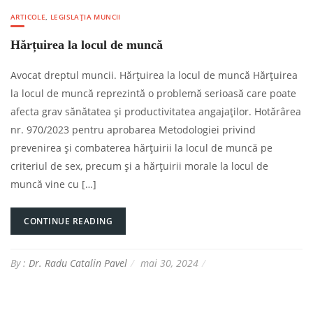
ARTICOLE
,
LEGISLAȚIA MUNCII
Hărțuirea la locul de muncă
Avocat dreptul muncii. Hărțuirea la locul de muncă Hărțuirea
la locul de muncă reprezintă o problemă serioasă care poate
afecta grav sănătatea și productivitatea angajaților. Hotărârea
nr. 970/2023 pentru aprobarea Metodologiei privind
prevenirea şi combaterea hărţuirii la locul de muncă pe
criteriul de sex, precum şi a hărţuirii morale la locul de
muncă vine cu […]
CONTINUE READING
By :
Dr. Radu Catalin Pavel
mai 30, 2024