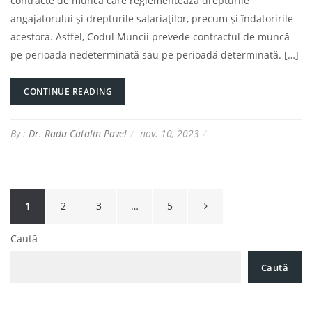
contracte de muncă care reglementează drepturile
angajatorului și drepturile salariaților, precum și îndatoririle
acestora. Astfel, Codul Muncii prevede contractul de muncă
pe perioadă nedeterminată sau pe perioadă determinată. […]
CONTINUE READING
By :
Dr. Radu Catalin Pavel
nov. 10, 2023
Paginație
1
2
3
…
5
articole
Caută
Caută