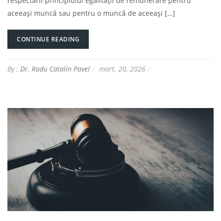
respectării principiului egalității de remunerare pentru
aceeași muncă sau pentru o muncă de aceeași […]
CONTINUE READING
By :
Dr. Radu Catalin Pavel
mart. 20, 2026