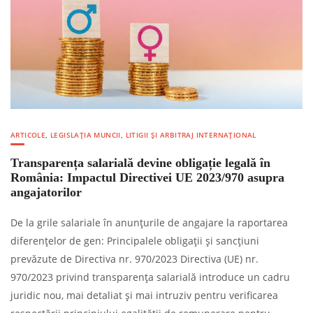
ARTICOLE
,
LEGISLAȚIA MUNCII
,
LITIGII ȘI ARBITRAJ INTERNAȚIONAL
Transparența salarială devine obligație legală în
România: Impactul Directivei UE 2023/970 asupra
angajatorilor
De la grile salariale în anunțurile de angajare la raportarea
diferențelor de gen: Principalele obligații și sancțiuni
prevăzute de Directiva nr. 970/2023 Directiva (UE) nr.
970/2023 privind transparența salarială introduce un cadru
juridic nou, mai detaliat și mai intruziv pentru verificarea