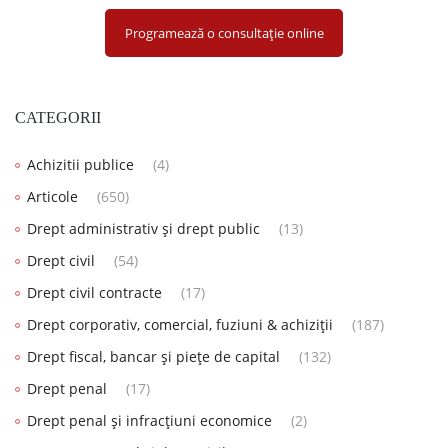
Programează o consultație online
CATEGORII
Achizitii publice
(4)
Articole
(650)
Drept administrativ și drept public
(13)
Drept civil
(54)
Drept civil contracte
(17)
Drept corporativ, comercial, fuziuni & achiziții
(187)
Drept fiscal, bancar și piețe de capital
(132)
Drept penal
(17)
Drept penal și infracțiuni economice
(2)