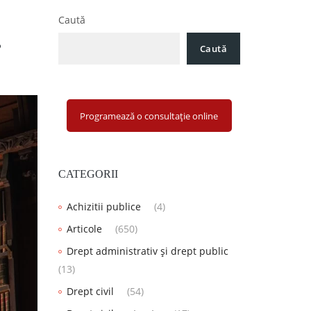
Caută
?
Caută
Programează o consultație online
CATEGORII
Achizitii publice
(4)
Articole
(650)
Drept administrativ și drept public
(13)
Drept civil
(54)