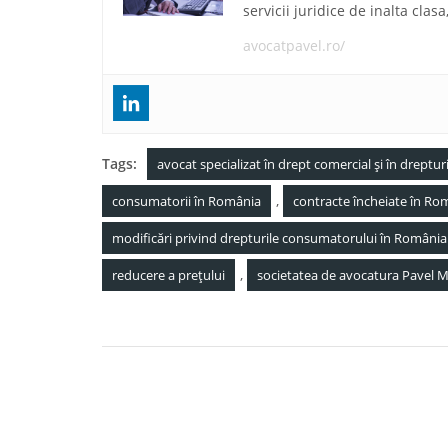
servicii juridice de inalta clas
avocatpavel.ro/
Tags:
avocat specializat în drept comercial și în drept
,
consumatorii în România
contracte încheiate în Ro
modificări privind drepturile consumatorului în România
,
reducere a prețului
societatea de avocatura Pavel Mar
Navigare
Noutati Legislative 3 Martie 2023
în