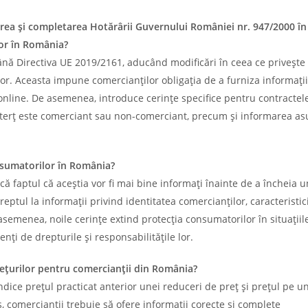
rea și completarea Hotărârii Guvernului României nr. 947/2000 în
lor în România?
ână Directiva UE 2019/2161, aducând modificări în ceea ce privește
lor. Aceasta impune comercianților obligația de a furniza informații 
 online. De asemenea, introduce cerințe specifice pentru contractel
 terț este comerciant sau non-comerciant, precum și informarea a
onsumatorilor în România?
ă faptul că aceștia vor fi mai bine informați înainte de a încheia u
reptul la informații privind identitatea comercianților, caracteristic
 asemenea, noile cerințe extind protecția consumatorilor în situațiil
nți de drepturile și responsabilitățile lor.
rețurilor pentru comercianții din România?
ndice prețul practicat anterior unei reduceri de preț și prețul pe u
 comercianții trebuie să ofere informații corecte și complete