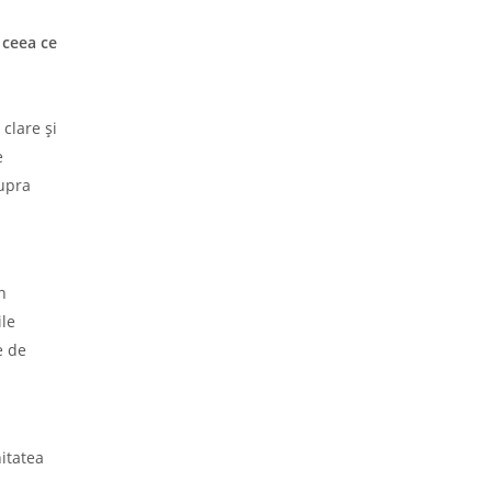
 ceea ce
clare și
e
supra
n
ile
e de
nitatea