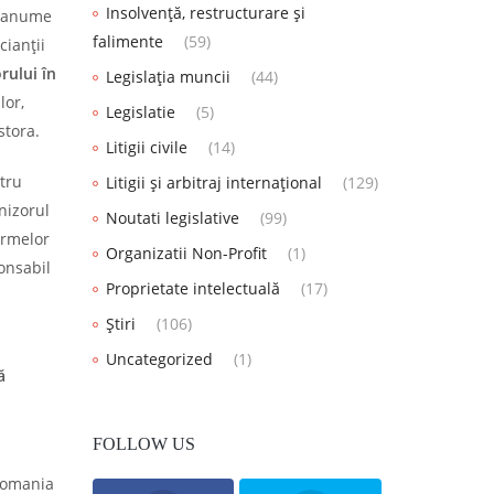
Insolvență, restructurare și
i anume
falimente
(59)
cianţii
rului în
Legislația muncii
(44)
lor,
Legislatie
(5)
stora.
Litigii civile
(14)
tru
Litigii și arbitraj internațional
(129)
nizorul
Noutati legislative
(99)
ormelor
Organizatii Non-Profit
(1)
onsabil
Proprietate intelectuală
(17)
Știri
(106)
Uncategorized
(1)
ă
FOLLOW US
 Romania