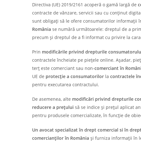
Directiva (UE) 2019/2161 acoperă o gamă largă de
c
contracte de vânzare, servicii sau cu conţinut digita
sunt obligați să le ofere consumatorilor informaţii înt
România
se numără următoarele: dreptul de a primi 
precum și dreptul de a fi informat cu privire la carac
Prin
modificările privind drepturile consumatorul
contractele încheiate pe pieţele online. Așadar, pi
terţ este comerciant sau non-
comerciant în Român
UE de
protecţie a consumatorilor
la
contractele în
pentru executarea contractului.
De asemenea, alte
modifi
cări privind drepturile 
reducere a preţului
să se indice și preţul aplicat a
pentru produsele comercializate, în funcție de obiect
Un avocat specializat în drept comercial si în dre
comercianților în România
și furniza informații în 