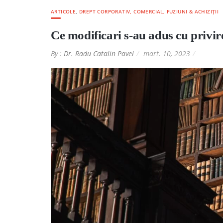
ARTICOLE
,
DREPT CORPORATIV, COMERCIAL, FUZIUNI & ACHIZIȚII
Ce modificari s-au adus cu privi
By :
Dr. Radu Catalin Pavel
mart. 10, 2023