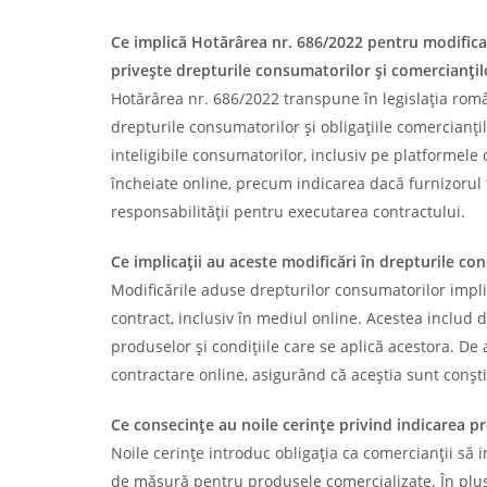
Ce implică Hotărârea nr. 686/2022 pentru modifica
privește drepturile consumatorilor și comercianți
Hotărârea nr. 686/2022 transpune în legislația rom
drepturile consumatorilor și obligațiile comercianți
inteligibile consumatorilor, inclusiv pe platformele
încheiate online, precum indicarea dacă furnizorul
responsabilității pentru executarea contractului.
Ce implicații au aceste modificări în drepturile c
Modificările aduse drepturilor consumatorilor implic
contract, inclusiv în mediul online. Acestea includ d
produselor și condițiile care se aplică acestora. De
contractare online, asigurând că aceștia sunt conștie
Ce consecințe au noile cerințe privind indicarea p
Noile cerințe introduc obligația ca comercianții să i
de măsură pentru produsele comercializate. În plus,