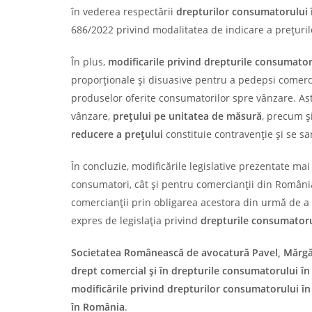
în vederea respectării
drepturilor consumatorului
686/2022 privind modalitatea de indicare a preţuril
În plus,
modificarile
privind drepturile consumato
proporţionale şi disuasive pentru a pedepsi comercia
produselor oferite consumatorilor spre vânzare. Ast
vânzare,
preţului pe
unitatea de măsură
, precum ș
reducere a preţului
constituie contravenţie şi se sa
În concluzie, modificările legislative prezentate ma
consumatori, cât și pentru comercianții din România.
comercianții prin obligarea acestora din urmă de a 
expres de legislația privind
drepturile consumator
Societatea Românească de avocatură Pavel, Mărgări
drept comercial și în drepturile consumatorului î
modificările privind drepturilor consumatorului î
în România
.