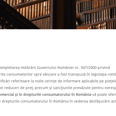
completarea Hotărârii Guvernului României nr. 947/2000 privind
rite consumatorilor spre vânzare a fost transpusă în legislația rom
icări referitoare la noile cerințe de informare aplicabile pe piețele
 unei reduceri de preț, precum și sancțiunile prevăzute pentru neres
comercial și în drepturile consumatorului în România
vă poate ofer
 de drepturile consumatorului în România în vederea desfășurării acti