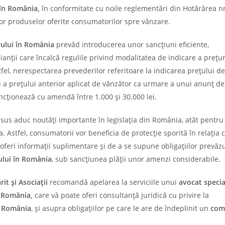
 în România,
în conformitate cu noile reglementări din Hotărârea nr
or produselor oferite consumatorilor spre vânzare.
rului în România
prevăd introducerea unor sancţiuni eficiente,
nţii care încalcă regulile privind modalitatea de indicare a preţur
fel, nerespectarea prevederilor referitoare la indicarea preţului de
i a preţului anterior aplicat de vânzător ca urmare a unui anunţ de
ncţionează cu amendă între 1.000 și 30.000 lei.
i sus aduc noutăți importante în legislația din România, atât pentru
 Astfel, consumatorii vor beneficia de protecție sporită în relația 
oferi informații suplimentare și de a se supune obligațiilor prevăz
ului în România
, sub sancțiunea plății unor amenzi considerabile.
t și Asociații
recomandă apelarea la serviciile unui
avocat specia
n România,
care vă poate oferi consultanță juridică cu privire la
n România
, și asupra obligațiilor pe care le are de îndeplinit un
com