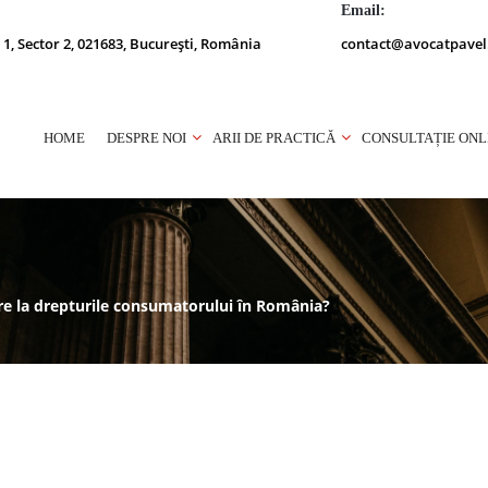
Email:
 1, Sector 2, 021683, București, România
contact@avocatpavel
HOME
DESPRE NOI
ARII DE PRACTICĂ
CONSULTAȚIE ONL
ire la drepturile consumatorului în România?