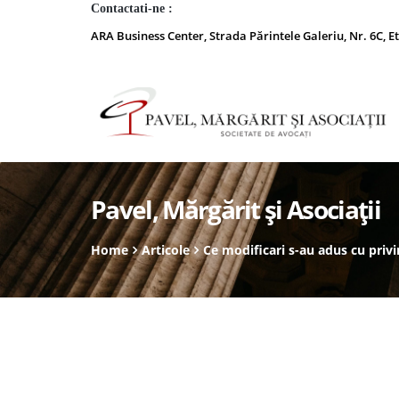
Contactati-ne :
ARA Business Center, Strada Părintele Galeriu, Nr. 6C, Et
Pavel, Mărgărit și Asociații
Home
Articole
Ce modificari s-au adus cu priv