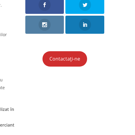
.
ilor
Contactați-ne
cu
ute
lizat în
erciant