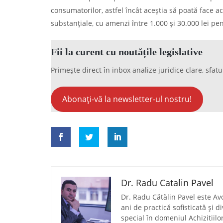
consumatorilor, astfel încât aceștia să poată face a
substanțiale, cu amenzi între 1.000 și 30.000 lei pen
Fii la curent cu noutățile legislative
Primește direct în inbox analize juridice clare, sfatu
Abonați-vă la newsletter-ul nostru!
Dr. Radu Catalin Pavel
Dr. Radu Cătălin Pavel este Av
ani de practică sofisticată și 
special în domeniul Achizitiilo