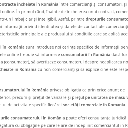
ontracte încheiate în România
între comercianţi şi consumatori, ş
l online. În primul rând, înainte de încheierea unui contract, comer
r-un limbaj clar şi inteligibil. Astfel, printre
drepturile consumato
informaţii privind identitatea şi datele de contact ale comercianți
teristicile principale ale produsului şi condiţiile care se aplică ace
ui în România
sunt introduse noi cerinţe specifice de informaţii pen
eţele online trebuie să informeze
consumatorii
în România
dacă fur
ia
(consumator), să avertizeze consumatorul despre neaplicarea n
cheiate
în România
cu non-comercianţi şi să explice cine este resp
consumatorului în România
privesc obligația ca prin orice anunţ de
nterior, precum și preţul de vânzare şi
preţul pe
unitatea de măsur
ul de activitate specific fiecărei
societăți comerciale în Romania.
pturile consumatorului în România
poate oferi consultanța juridică
legătură cu obligațiile pe care le are de îndeplinit comerciantul în