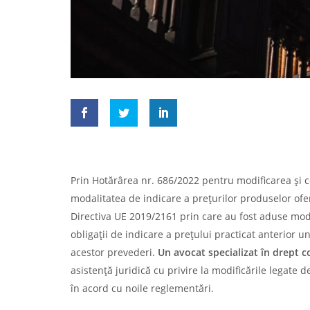
Prin Hotărârea nr. 686/2022 pentru modificarea şi 
modalitatea de indicare a preţurilor produselor ofe
Directiva UE 2019/2161 prin care au fost aduse modif
obligații de indicare a prețului practicat anterior
acestor prevederi.
Un avocat specializat în drept 
asistență juridică cu privire la modificările legate
în acord cu noile reglementări.