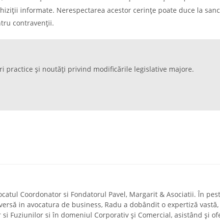
chiziții informate. Nerespectarea acestor cerințe poate duce la sanc
tru contravenții.
ri practice și noutăți privind modificările legislative majore.
ocatul Coordonator si Fondatorul Pavel, Margarit & Asociatii. În pes
diversă in avocatura de business, Radu a dobândit o expertiză vastă,
r si Fuziunilor si în domeniul Corporativ și Comercial, asistând și of