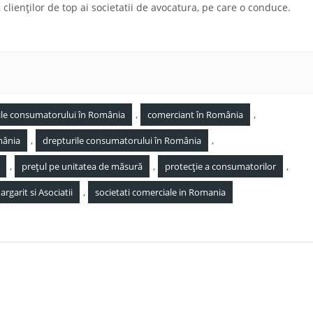
a, clienților de top ai societatii de avocatura, pe care o conduce.
,
,
urile consumatorului în România
comerciant în România
,
,
mânia
drepturile consumatorului în România
,
,
,
prețul pe unitatea de măsură
protecție a consumatorilor
,
garit si Asociatii
societati comerciale in Romania
Societatea Românească de Avocatură Pavel, Mărgărit 
Asociații acordă asistență și reprezentare juridică unu
prestigios dezvoltator imobiliar din România în vede