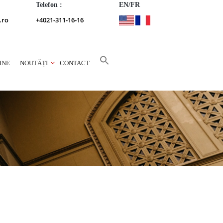
Telefon :
EN/FR
.ro
+4021-311-16-16
INE
NOUTĂȚI
CONTACT