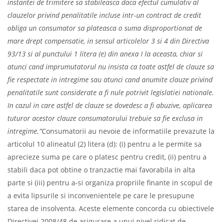
instantei de trimitere sa stabileasca daca efectul cumulativ al
clauzelor privind penalitatile incluse intr‑un contract de credit
obliga un consumator sa plateasca o suma disproportionat de
mare drept compensatie, in sensul articolelor 3 si 4 din Directiva
93/13 si al punctului 1 litera (e) din anexa I la aceasta, chiar si
atunci cand imprumutatorul nu insista ca toate astfel de clauze sa
fie respectate in intregime sau atunci cand anumite clauze privind
penalitatile sunt considerate a fi nule potrivit legislatiei nationale.
In cazul in care astfel de clauze se dovedesc a fi abuzive, aplicarea
tuturor acestor clauze consumatorului trebuie sa fie exclusa in
intregime.”
Consumatorii au nevoie de informatiile prevazute la
articolul 10 alineatul (2) litera (d): (i) pentru a le permite sa
aprecieze suma pe care o platesc pentru credit, (ii) pentru a
stabili daca pot obtine o tranzactie mai favorabila in alta
parte si (iii) pentru a‑si organiza propriile finante in scopul de
a evita lipsurile si inconvenientele pe care le presupune
starea de insolventa. Aceste elemente concorda cu obiectivele
Directivei 2008/48 de asigurare a unui nivel ridicat de