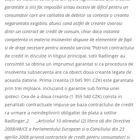
garantate si (iii) fac imposibil si/sau excesiv de dificil pentru un
consumator care are calitatea de debitor sa conteste o creanta
negarantata exigibila, atunci cand astfel de creante izvorasc
dintr‑un contract de credit de consum, chiar daca instanta
competenta in materia insolventei dispune de elementele de fapt
si de drept necesare pentru aceasta sarcina.
”
Potrivit contractului
de credit in discutie in litigiul principal, sotii Radlinger au
consimtit sa obtina un imprumut garantat si ca procedura de
insolventa subsecventa are ca obiect doua creante legate de
aceasta datorie. Prima creanta (3 045 991 CZK) este garantata
prin trei mijloace, incluzand o garantie sub forma unei
ipoteci. Cea de a doua creanta (1 359 540 CZK) consta in
penalitati contractuale impuse pe baza contractului de credit
ca urmare a neindeplinirii obligatiei de plata a sotilor
Radlinger.
2.
„Articolul 10 alineatul (2) litera (d) din Directiva
2008/48/CE a Parlamentului European si a Consiliului din 23
aprilie 2008 privind contractele de credit pentru consumatori si