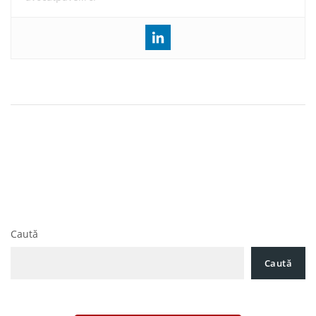
Navigare
CJUE. Directiva privind concedierile colective.
în
Desfacerea contractului de munca
articole
Proiect de Ordin pentru aprobarea Instructiunilor de
corectare a erorilor materiale din deconturile de taxa pe
valoarea adaugata
Caută
Caută