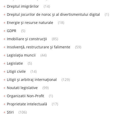
Dreptul imigrărilor
(14)
Dreptul jocurilor de noroc și al divertismentului digital
(1)
Energie și resurse naturale
(18)
GDPR
(5)
Imobiliare și construcții
(85)
Insolvență, restructurare și falimente
(59)
Legislația muncii
(44)
Legislatie
(5)
Litigii civile
(14)
Litigii și arbitraj internațional
(129)
Noutati legislative
(99)
Organizatii Non-Profit
(1)
Proprietate intelectuală
(17)
Știri
(106)