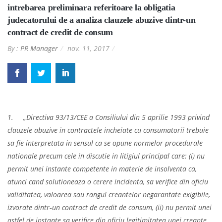
intrebarea preliminara referitoare la obligatia
judecatorului de a analiza clauzele abuzive dintr-un
contract de credit de consum
By :
PR Manager
nov. 11, 2017
1.
„Directiva 93/13/CEE a Consiliului din 5 aprilie 1993 privind
clauzele abuzive in contractele incheiate cu consumatorii trebuie
sa fie interpretata in sensul ca se opune normelor procedurale
nationale precum cele in discutie in litigiul principal care: (i) nu
permit unei instante competente in materie de insolventa ca,
atunci cand solutioneaza o cerere incidenta, sa verifice din oficiu
validitatea, valoarea sau rangul creantelor negarantate exigibile,
izvorate dintr‑un contract de credit de consum, (ii) nu permit unei
astfel de instante sa verifice din oficiu legitimitatea unei creante