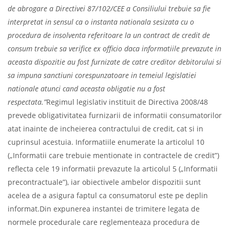
de abrogare a Directivei 87/102/CEE a Consiliului trebuie sa fie
interpretat in sensul ca o instanta nationala sesizata cu o
procedura de insolventa referitoare la un contract de credit de
consum trebuie sa verifice ex officio daca informatiile prevazute in
aceasta dispozitie au fost furnizate de catre creditor debitorului si
sa impuna sanctiuni corespunzatoare in temeiul legislatiei
nationale atunci cand aceasta obligatie nu a fost
respectata.”
Regimul legislativ instituit de Directiva 2008/48
prevede obligativitatea furnizarii de informatii consumatorilor
atat inainte de incheierea contractului de credit, cat si in
cuprinsul acestuia. Informatiile enumerate la articolul 10
(„Informatii care trebuie mentionate in contractele de credit”)
reflecta cele 19 informatii prevazute la articolul 5 („Informatii
precontractuale”), iar obiectivele ambelor dispozitii sunt
acelea de a asigura faptul ca consumatorul este pe deplin
informat.Din expunerea instantei de trimitere legata de
normele procedurale care reglementeaza procedura de