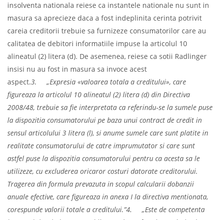
insolventa nationala reiese ca instantele nationale nu sunt in
masura sa aprecieze daca a fost indeplinita cerinta potrivit
careia creditorii trebuie sa furnizeze consumatorilor care au
calitatea de debitori informatiile impuse la articolul 10
alineatul (2) litera (d). De asemenea, reiese ca sotii Radlinger
insisi nu au fost in masura sa invoce acest
aspect.
3.
„Expresia «valoarea totala a creditului», care
figureaza la articolul 10 alineatul (2) litera (d) din Directiva
2008/48, trebuie sa fie interpretata ca referindu‑se la sumele puse
la dispozitia consumatorului pe baza unui contract de credit in
sensul articolului 3 litera (l), si anume sumele care sunt platite in
realitate consumatorului de catre imprumutator si care sunt
astfel puse la dispozitia consumatorului pentru ca acesta sa le
utilizeze, cu excluderea oricaror costuri datorate creditorului.
Tragerea din formula prevazuta in scopul calcularii dobanzii
anuale efective, care figureaza in anexa I la directiva mentionata,
corespunde valorii totale a creditului.”
4.
„Este de competenta