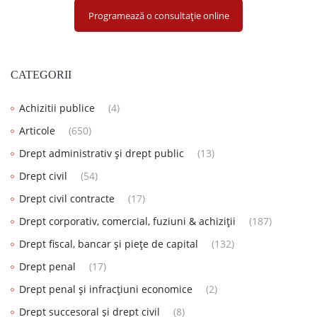
Programează o consultație online
CATEGORII
Achizitii publice
(4)
Articole
(650)
Drept administrativ și drept public
(13)
Drept civil
(54)
Drept civil contracte
(17)
Drept corporativ, comercial, fuziuni & achiziții
(187)
Drept fiscal, bancar și piețe de capital
(132)
Drept penal
(17)
Drept penal și infracțiuni economice
(2)
Drept succesoral și drept civil
(8)