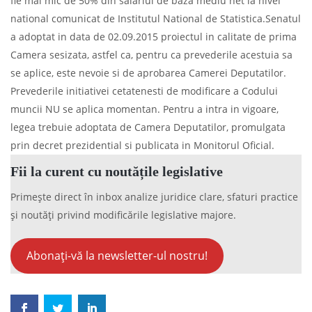
fie mai mic de 50% din salariul de baza mediu net la nivel
national comunicat de Institutul National de Statistica.Senatul
a adoptat in data de 02.09.2015 proiectul in calitate de prima
Camera sesizata, astfel ca, pentru ca prevederile acestuia sa
se aplice, este nevoie si de aprobarea Camerei Deputatilor.
Prevederile initiativei cetatenesti de modificare a Codului
muncii NU se aplica momentan. Pentru a intra in vigoare,
legea trebuie adoptata de Camera Deputatilor, promulgata
prin decret prezidential si publicata in Monitorul Oficial.
Fii la curent cu noutățile legislative
Primește direct în inbox analize juridice clare, sfaturi practice
și noutăți privind modificările legislative majore.
Abonați-vă la newsletter-ul nostru!