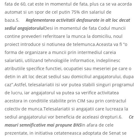
fata de 60, cat este in momentul de fata, plus ca se va acorda
automat si un spor de cel putin 75% din salariul de
baza.5.
Reglementarea activitatii desfasurate in alt loc decat
sediul angajatorului
Desi in momentul de fata Codul muncii
contine prevederi referitoare la munca la domiciliu, noul
proiect introduce si notiunea de telemunca.Aceasta va fi “o
forma de organizare a muncii prin intermediul careia
salariatii, utilizand tehnologiile informatice, indeplinesc
atributiile specifice functiei, ocupatiei sau meseriei pe care o
detin in alt loc decat sediul sau domiciliul angajatorului, dupa
caz”.Astfel, telesalariatii isi vor putea stabili singuri programul
de lucru, iar angajatorul va putea sa verifice activitatea
acestora in conditiile stabilite prin CIM sau prin contractul
colectiv de munca.Telesalariatii si angajatii care lucreaza la
sediul angajatorului vor beneficia de aceleasi drepturi.6.
Ce
masuri semnificative mai propune BNS
In afara de cele
prezentate, in initiativa cetateneasca adoptata de Senat se