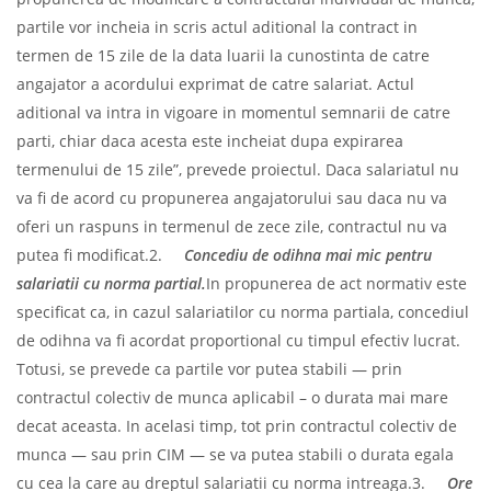
partile vor incheia in scris actul aditional la contract in
termen de 15 zile de la data luarii la cunostinta de catre
angajator a acordului exprimat de catre salariat. Actul
aditional va intra in vigoare in momentul semnarii de catre
parti, chiar daca acesta este incheiat dupa expirarea
termenului de 15 zile”, prevede proiectul. Daca salariatul nu
va fi de acord cu propunerea angajatorului sau daca nu va
oferi un raspuns in termenul de zece zile, contractul nu va
putea fi modificat.2.
Concediu de odihna mai mic pentru
salariatii cu norma partial.
In propunerea de act normativ este
specificat ca, in cazul salariatilor cu norma partiala, concediul
de odihna va fi acordat proportional cu timpul efectiv lucrat.
Totusi, se prevede ca partile vor putea stabili — prin
contractul colectiv de munca aplicabil – o durata mai mare
decat aceasta. In acelasi timp, tot prin contractul colectiv de
munca — sau prin CIM — se va putea stabili o durata egala
cu cea la care au dreptul salariatii cu norma intreaga.3.
Ore