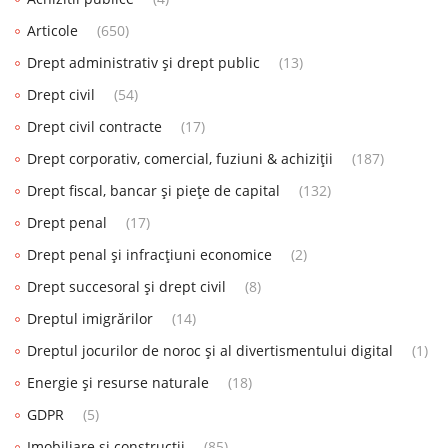
Articole
(650)
Drept administrativ și drept public
(13)
Drept civil
(54)
Drept civil contracte
(17)
Drept corporativ, comercial, fuziuni & achiziții
(187)
Drept fiscal, bancar și piețe de capital
(132)
Drept penal
(17)
Drept penal și infracțiuni economice
(2)
Drept succesoral și drept civil
(8)
Dreptul imigrărilor
(14)
Dreptul jocurilor de noroc și al divertismentului digital
(1)
Energie și resurse naturale
(18)
GDPR
(5)
Imobiliare și construcții
(85)