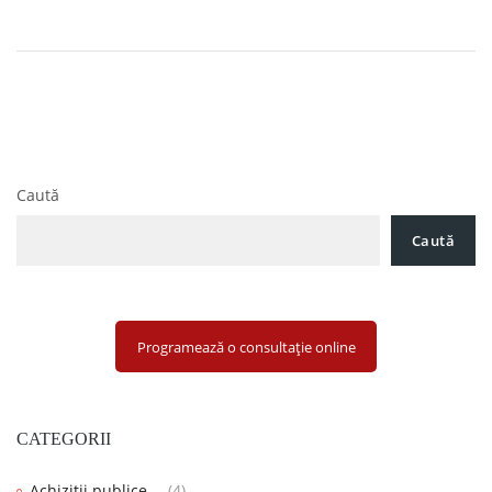
Navigare
Procedura de solicitare a despagubirilor de la Astra
în
Asigurari
articole
ICCJ. Refuzul nejustificat de a solutiona o cerere
Caută
Caută
Programează o consultație online
CATEGORII
Achizitii publice
(4)