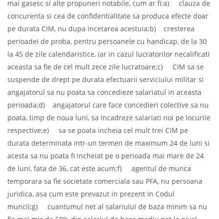
mai gasesc si alte propuneri notabile, cum ar fi:a) clauza de
concurenta si cea de confidentialitate sa produca efecte doar
pe durata CIM, nu dupa incetarea acestuia;b) cresterea
perioadei de proba, pentru persoanele cu handicap, de la 30
la 45 de zile calendaristice, iar in cazul lucratorilor necalificati
aceasta sa fie de cel mult zece zile lucratoare;c) CIM sa se
suspende de drept pe durata efectuarii serviciului militar si
angajatorul sa nu poata sa concedieze salariatul in aceasta
perioada;d) angajatorul care face concedieri colective sa nu
poata, timp de noua luni, sa incadreze salariati noi pe locurile
respective;e) sa se poata incheia cel mult trei CIM pe
durata determinata intr-un termen de maximum 24 de luni si
acesta sa nu poata fi incheiat pe o perioada mai mare de 24
de luni, fata de 36, cat este acum;f) agentul de munca
temporara sa fie societate comerciala sau PFA, nu persoana
juridica, asa cum este prevazut in prezent in Codul
muncii;g) cuantumul net al salariului de baza minim sa nu