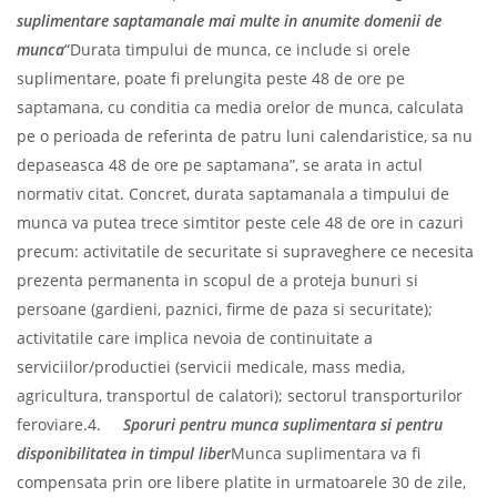
suplimentare saptamanale mai multe in anumite domenii de
munca
“Durata timpului de munca, ce include si orele
suplimentare, poate fi prelungita peste 48 de ore pe
saptamana, cu conditia ca media orelor de munca, calculata
pe o perioada de referinta de patru luni calendaristice, sa nu
depaseasca 48 de ore pe saptamana”, se arata in actul
normativ citat. Concret, durata saptamanala a timpului de
munca va putea trece simtitor peste cele 48 de ore in cazuri
precum: activitatile de securitate si supraveghere ce necesita
prezenta permanenta in scopul de a proteja bunuri si
persoane (gardieni, paznici, firme de paza si securitate);
activitatile care implica nevoia de continuitate a
serviciilor/productiei (servicii medicale, mass media,
agricultura, transportul de calatori); sectorul transporturilor
feroviare.4.
Sporuri pentru munca suplimentara si pentru
disponibilitatea in timpul liber
Munca suplimentara va fi
compensata prin ore libere platite in urmatoarele 30 de zile,