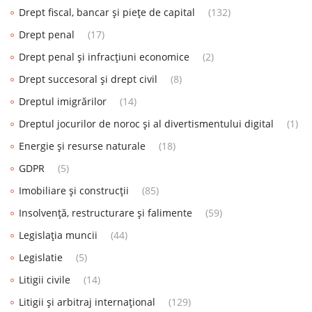
Drept fiscal, bancar și piețe de capital
(132)
Drept penal
(17)
Drept penal și infracțiuni economice
(2)
Drept succesoral și drept civil
(8)
Dreptul imigrărilor
(14)
Dreptul jocurilor de noroc și al divertismentului digital
(1)
Energie și resurse naturale
(18)
GDPR
(5)
Imobiliare și construcții
(85)
Insolvență, restructurare și falimente
(59)
Legislația muncii
(44)
Legislatie
(5)
Litigii civile
(14)
Litigii și arbitraj internațional
(129)