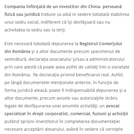
Compania înființată de un investitor din China- persoană
fizică sau juridică
trebuie sa aibă in vedere totodată stabilirea
unui sediu social, indiferent că își desfășoară sau nu
activitatea la sediu sau la terți.
Este necesară totodată depunerea la
Registrul Comerțului
din România
și a altor documente precum specimenul de
semnătură, declarația asociatului și/sau a administratorului
prin care atestă că poate avea astfel de calități într-o societate
din România, fie declarația privind beneficiarul real. Astfel,
pe lângă documentele menționate anterior, în funcție de
forma juridică aleasă, poate fi indispensabilă depunerea și a
altor documente, precum avizele sau autorizațiile strâns
legate de desfășurarea unei anumite activități, un
avocat
specializat în drept corporatist, comercial, fuziuni și achiziții
putând sprijini investitorul în completarea documentației
necesare acceptării dosarului, având în vedere că cerințele