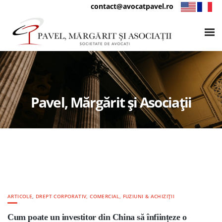
contact@avocatpavel.ro
Pavel, Mărgărit și Asociații
ARTICOLE
,
DREPT CORPORATIV, COMERCIAL, FUZIUNI & ACHIZIȚII
Cum poate un investitor din China să înființeze o