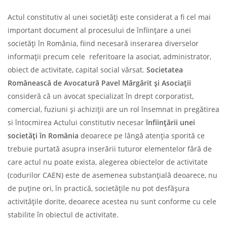
Actul constitutiv al unei societăți este considerat a fi cel mai
important document al procesului de înființare a unei
societăți în România, fiind necesară inserarea diverselor
informații precum cele referitoare la asociat, administrator,
obiect de activitate, capital social vărsat.
Societatea
Românească de Avocatură Pavel Mărgărit și Asociații
consideră că un avocat specializat în drept corporatist,
comercial, fuziuni și achiziții are un rol însemnat in pregătirea
si întocmirea Actului constitutiv necesar
înființării unei
societăți în România
deoarece pe lângă atenția sporită ce
trebuie purtată asupra inserării tuturor elementelor fără de
care actul nu poate exista, alegerea obiectelor de activitate
(codurilor CAEN) este de asemenea substanțială deoarece, nu
de puține ori, în practică, societățile nu pot desfășura
activitățile dorite, deoarece acestea nu sunt conforme cu cele
stabilite în obiectul de activitate.