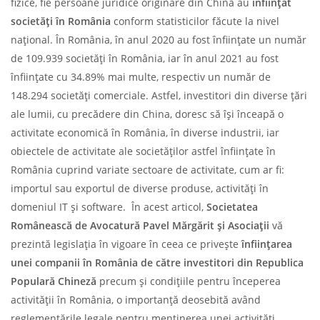
fizice, fie persoane juridice originare din China au
înființat
societăți în România
conform statisticilor făcute la nivel
național. În România, în anul 2020 au fost înființate un număr
de 109.939 societăți în România, iar în anul 2021 au fost
înființate cu 34.89% mai multe, respectiv un număr de
148.294 societăți comerciale. Astfel, investitori din diverse țări
ale lumii, cu precădere din China, doresc să își înceapă o
activitate economică în România, în diverse industrii, iar
obiectele de activitate ale societăților astfel înființate în
România cuprind variate sectoare de activitate, cum ar fi:
importul sau exportul de diverse produse, activități în
domeniul IT și software. În acest articol,
Societatea
Românească de Avocatură Pavel Mărgărit și Asociații
vă
prezintă legislația în vigoare în ceea ce privește
înființarea
unei companii în România de către investitori din Republica
Populară Chineză
precum și condițiile pentru începerea
activității în România, o importanță deosebită având
reglementările legale pentru menținerea unei activități