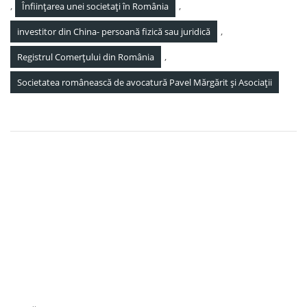
,
,
Înființarea unei societați în România
,
investitor din China- persoană fizică sau juridică
,
Registrul Comerțului din România
Societatea românească de avocatură Pavel Mărgărit și Asociații
Navigare
Societatea Românească de Avocatură Pavel, Mărgărit și
în
Asociații este cotată în top 5 la nivel național, drept una
dintre cele mai bune firme de avocatură din România,
articole
conform faimosului ghid IFLR1000, ediția 2022
Societatea de Avocatură Pavel, Mărgărit și Asociații a asistat
cu succes o companie IT româno-americană la pregătirea
documentației necesare vânzării de jetoane nefungibile
(NFT) în vânzarea privată (private sale)