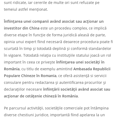
sunt ridicate, iar cererile de multe ori sunt refuzate pe
temeiul astfel menționat.
Înființarea unei companii având asociat sau acționar un
investitor din China
este un procedeu complex, ce implică
diverse etape în funcție de forma juridică aleasă de parte,
opinia unui expert fiind necesară deoarece procedura poate fi
scurtată în timp și totodată deplină și conformă standardelor
în vigoare. Totodată relația cu instituțiile statului joacă un rol
important în ceea ce privește
înființarea unei societăți în
România
, cu titlu de exemplu amintind
Ambasada Republicii
Populare Chineze în Romania
, ce oferă asistență si servicii
consulare pentru redactarea și autentificarea procurilor și
declarațiilor necesare
înființării societății având asociat sau
acționar de cetățenie chineză în România
.
Pe parcursul activității, societățile comerciale pot întâmpina
diverse chestiuni juridice, importantă fiind apelarea la un