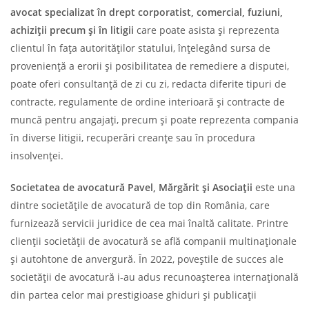
avocat specializat în drept corporatist, comercial, fuziuni,
achiziții precum și în litigii
care poate asista și reprezenta
clientul în fața autorităților statului, înțelegând sursa de
proveniență a erorii și posibilitatea de remediere a disputei,
poate oferi consultanță de zi cu zi, redacta diferite tipuri de
contracte, regulamente de ordine interioară și contracte de
muncă pentru angajați, precum și poate reprezenta compania
în diverse litigii, recuperări creanțe sau în procedura
insolvenței.
Societatea de avocatură Pavel, Mărgărit și Asociații
este una
dintre societățile de avocatură de top din România, care
furnizează servicii juridice de cea mai înaltă calitate. Printre
clienții societății de avocatură se află companii multinaționale
și autohtone de anvergură. În 2022, poveștile de succes ale
societății de avocatură i-au adus recunoașterea internațională
din partea celor mai prestigioase ghiduri și publicații