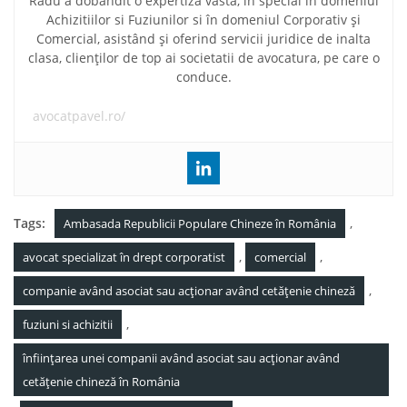
Radu a dobândit o expertiză vastă, în special în domeniul
Achizitiilor si Fuziunilor si în domeniul Corporativ și
Comercial, asistând și oferind servicii juridice de inalta
clasa, clienților de top ai societatii de avocatura, pe care o
conduce.
avocatpavel.ro/
Tags:
,
Ambasada Republicii Populare Chineze în România
,
,
avocat specializat în drept corporatist
comercial
,
companie având asociat sau acționar având cetățenie chineză
,
fuziuni si achizitii
înființarea unei companii având asociat sau acționar având
cetățenie chineză în România