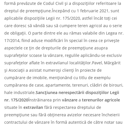
formă prevăzute de Codul Civil și a dispozițiilor referitoare la
dreptul de preempțiune.Începând cu 1 februarie 2021, sunt
aplicabile dispozițiile Legii nr. 175/2020, astfel încât toți cei
care doresc să vândă sau să cumpere teren agricol au o serie
de obligații. O parte dintre ele au rămas valabile din Legea nr.
17/2014, fiind aduse modificări în special în ceea ce privește
aspectele ce țin de drepturile de preempțiune asupra
suprafețelor scoase la vânzare, regulile aplicându-se exclusiv
suprafețelor aflate în extravilanul localităților.Pavel, Mărgărit
și Asociații a asistat numeroși clienți în proiecte de
cumpărare de imobile, menționând cu titlu de exemplu
cumpărarea de case, apartamente, terenuri, clădiri de birouri,
hale industriale.
Sancțiunea nerespectării dispozițiilor Legii
nr. 175/2020
Înstrăinarea prin
vânzare
a
terenurilor agricole
situate în
extravilan
fără respectarea dreptului de
preempțiune sau fără obținerea avizelor necesare încheierii
contractului de vânzare în formă autentică de către notar sau