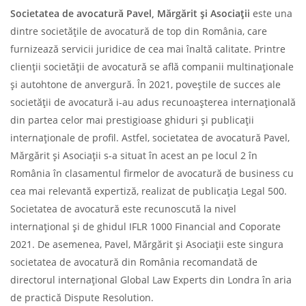
Societatea de avocatură Pavel, Mărgărit și Asociații
este una
dintre societățile de avocatură de top din România, care
furnizează servicii juridice de cea mai înaltă calitate. Printre
clienții societății de avocatură se află companii multinaționale
și autohtone de anvergură. În 2021, poveștile de succes ale
societății de avocatură i-au adus recunoașterea internațională
din partea celor mai prestigioase ghiduri și publicații
internaționale de profil. Astfel, societatea de avocatură Pavel,
Mărgărit și Asociații s-a situat în acest an pe locul 2 în
România în clasamentul firmelor de avocatură de business cu
cea mai relevantă expertiză, realizat de publicația Legal 500.
Societatea de avocatură este recunoscută la nivel
internațional și de ghidul IFLR 1000 Financial and Coporate
2021. De asemenea, Pavel, Mărgărit și Asociații este singura
societatea de avocatură din România recomandată de
directorul internațional Global Law Experts din Londra în aria
de practică Dispute Resolution.