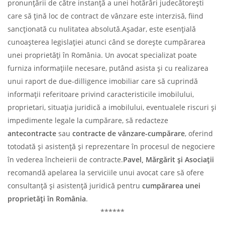
pronunțării de către instanță a unei hotărâri judecătorești
care să țină loc de contract de vânzare este interzisă, fiind
sancționată cu nulitatea absolută.Așadar, este esențială
cunoașterea legislației atunci când se dorește cumpărarea
unei proprietăți în România. Un avocat specializat poate
furniza informațiile necesare, putând asista și cu realizarea
unui raport de due-dilligence imobiliar care să cuprindă
informații referitoare privind caracteristicile imobilului,
proprietari, situația juridică a imobilului, eventualele riscuri și
impedimente legale la cumpărare, să redacteze
antecontracte
sau
contracte de vânzare-cumpărare
, oferind
totodată și asistență și reprezentare în procesul de negociere
în vederea încheierii de contracte.
Pavel, Mărgărit și Asociații
recomandă apelarea la serviciile unui avocat care să ofere
consultanță și asistență juridică pentru
cumpărarea unei
proprietăți în România
.
******