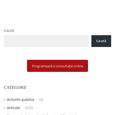
2021
articole
Cum poți evita înscrierea în Centrala Riscurilor Bancare în
vederea accesării unor noi credite?
Caută
Caută
Programează o consultație online
CATEGORII
Achizitii publice
(4)
Articole
(650)