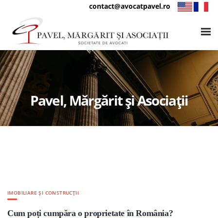
contact@avocatpavel.ro
Pavel, Mărgărit și Asociații
IMOBILIARE ȘI CONSTRUCȚII
Cum poți cumpăra o proprietate în România?