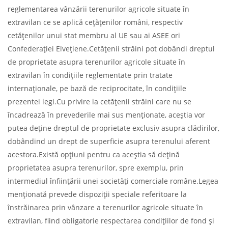
reglementarea vânzării terenurilor agricole situate în
extravilan ce se aplică cețățenilor români, respectiv
cetățenilor unui stat membru al UE sau ai ASEE ori
Confederației Elvețiene.Cetățenii străini pot dobândi dreptul
de proprietate asupra terenurilor agricole situate în
extravilan în condițiile reglementate prin tratate
internaționale, pe bază de reciprocitate, în condițiile
prezentei legi.Cu privire la cetățenii străini care nu se
încadrează în prevederile mai sus menționate, aceștia vor
putea deține dreptul de proprietate exclusiv asupra clădirilor,
dobândind un drept de superficie asupra terenului aferent
acestora.Există opțiuni pentru ca aceștia să dețină
proprietatea asupra terenurilor, spre exemplu, prin
intermediul înființării unei societăți comerciale române.Legea
menționată prevede dispoziții speciale referitoare la
înstrăinarea prin vânzare a terenurilor agricole situate în
extravilan, fiind obligatorie respectarea condițiilor de fond și