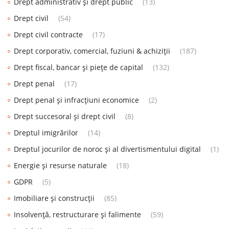
Drept administrativ și drept public
(13)
Drept civil
(54)
Drept civil contracte
(17)
Drept corporativ, comercial, fuziuni & achiziții
(187)
Drept fiscal, bancar și piețe de capital
(132)
Drept penal
(17)
Drept penal și infracțiuni economice
(2)
Drept succesoral și drept civil
(8)
Dreptul imigrărilor
(14)
Dreptul jocurilor de noroc și al divertismentului digital
(1)
Energie și resurse naturale
(18)
GDPR
(5)
Imobiliare și construcții
(85)
Insolvență, restructurare și falimente
(59)