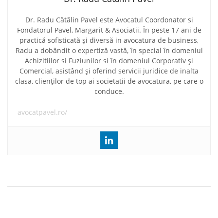
Dr. Radu Cătălin Pavel este Avocatul Coordonator si
Fondatorul Pavel, Margarit & Asociatii. În peste 17 ani de
practică sofisticată și diversă in avocatura de business,
Radu a dobândit o expertiză vastă, în special în domeniul
Achizitiilor si Fuziunilor si în domeniul Corporativ și
Comercial, asistând și oferind servicii juridice de inalta
clasa, clienților de top ai societatii de avocatura, pe care o
conduce.
avocatpavel.ro/
Navigare
Pavel, Mărgărit si Asociații societate de avocatură de
în
top din Romania, conform clasamentului IFLR1000 pentru