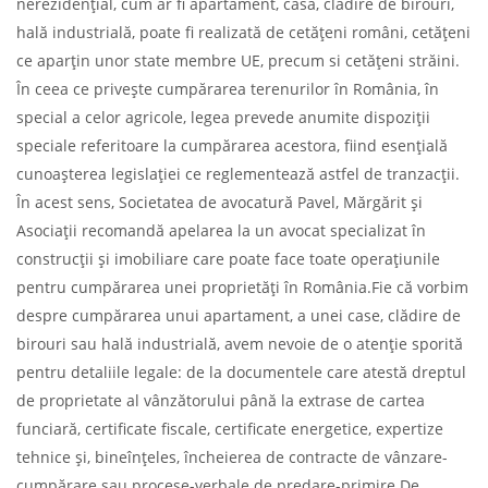
nerezidențial, cum ar fi apartament, casă, cladire de birouri,
hală industrială, poate fi realizată de cetățeni români, cetățeni
ce aparțin unor state membre UE, precum si cetățeni străini.
În ceea ce privește cumpărarea terenurilor în România, în
special a celor agricole, legea prevede anumite dispoziții
speciale referitoare la cumpărarea acestora, fiind esențială
cunoașterea legislației ce reglementează astfel de tranzacții.
În acest sens, Societatea de avocatură Pavel, Mărgărit și
Asociații recomandă apelarea la un avocat specializat în
construcții și imobiliare care poate face toate operațiunile
pentru cumpărarea unei proprietăți în România.Fie că vorbim
despre cumpărarea unui apartament, a unei case, clădire de
birouri sau hală industrială, avem nevoie de o atenție sporită
pentru detaliile legale: de la documentele care atestă dreptul
de proprietate al vânzătorului până la extrase de cartea
funciară, certificate fiscale, certificate energetice, expertize
tehnice și, bineînțeles, încheierea de contracte de vânzare-
cumpărare sau procese-verbale de predare-primire.De