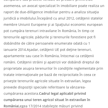
asemenea, un avocat specializat în imobiliare poate realiza un
raport de due-dilligence imobiliar pentru a analiza situația
juridică a imobilului.Începând cu anul 2012, cetățenii statelor
membre Uniunii Europene și ai Spațiului economic european
pot cumpăra terenuri intravilane în România, în timp ce
terenurile agricole, pădurile și terenurile forestiere pot fi
dobândite de către persoanele enumerate odată cu 1
ianuarie 2014.Așadar, cetățenii UE pot deține terenuri,
apartamente sau case în România, întocmai ca cetățenii
români. Cetățenii străini și apatrizii vor dobândi dreptul de
proprietate asupra terenurilor în condițiile reglementate prin
tratate internaționale pe bază de reciprocitate.În ceea ce
privește terenurile agricole situate în extravilan, legea
prevede dispoziții speciale referitoare la vânzarea-
cumpărarea acestora.
Cadrul legal aplicabil privind
cumpărarea unui teren agricol situat în extravilan în
România
Legea 17/2014 stabilește măsuri privind