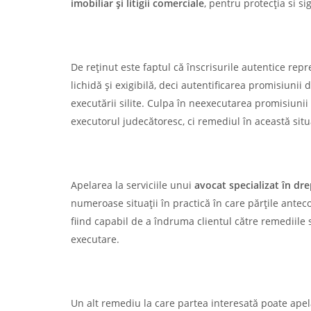
imobiliar și litigii comerciale
, pentru protecția si sig
De reținut este faptul că înscrisurile autentice repr
lichidă și exigibilă, deci autentificarea promisiun
executării silite. Culpa în neexecutarea promisiuni
executorul judecătoresc, ci remediul în această sit
Apelarea la serviciile unui
avocat specializat în dre
numeroase situații în practică în care părțile anteco
fiind capabil de a îndruma clientul către remediile 
executare.
Un alt remediu la care partea interesată poate apel