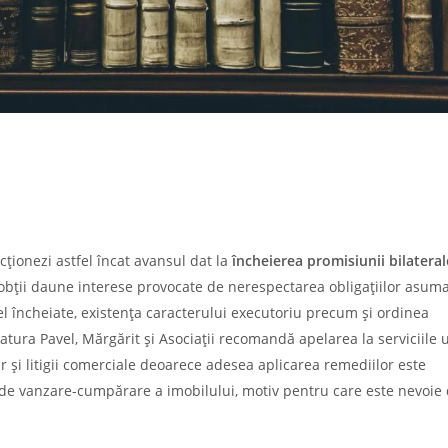
acționezi astfel încat avansul dat la
încheierea promisiunii bilateral
 sa obții daune interese provocate de nerespectarea obligațiilor asuma
el încheiate, existența caracterului executoriu precum și ordinea
catura Pavel, Mărgărit și Asociații recomandă apelarea la serviciile 
ar și litigii comerciale deoarece adesea aplicarea remediilor este
a de vanzare-cumpărare a imobilului, motiv pentru care este nevoie 