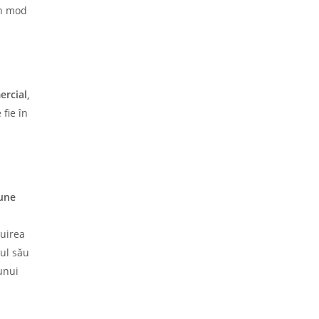
în mod
ercial,
 fie în
aune
tuirea
rul său
unui