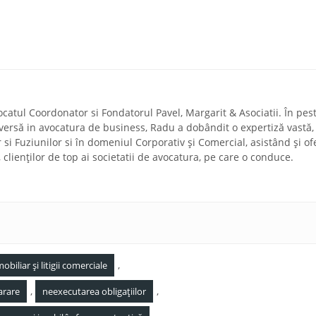
ocatul Coordonator si Fondatorul Pavel, Margarit & Asociatii. În pes
diversă in avocatura de business, Radu a dobândit o expertiză vastă,
r si Fuziunilor si în domeniul Corporativ și Comercial, asistând și of
a, clienților de top ai societatii de avocatura, pe care o conduce.
,
obiliar și litigii comerciale
,
,
arare
neexecutarea obligațiilor