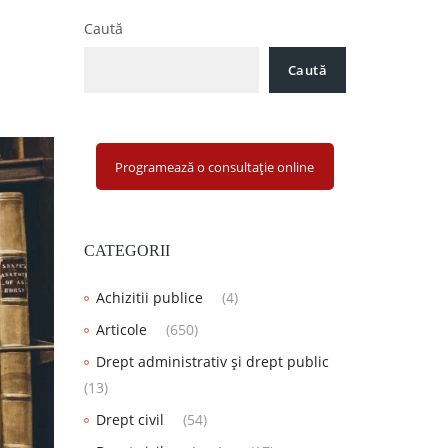
Caută
Caută
Programează o consultație online
CATEGORII
Achizitii publice
(4)
Articole
(650)
Drept administrativ și drept public
(13)
Drept civil
(54)