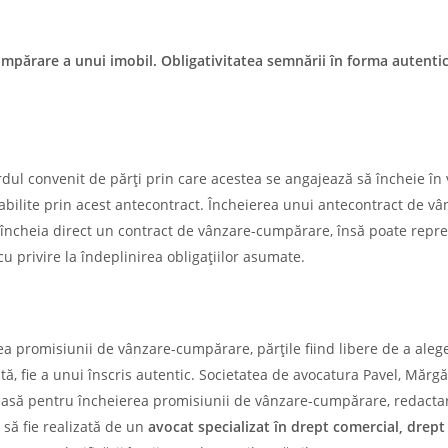
mpărare a unui imobil. Obligativitatea semnării în forma autentic
l convenit de părţi prin care acestea se angajează să încheie în v
abilite prin acest antecontract. Încheierea unui antecontract de vâ
d încheia direct un contract de vânzare-cumpărare, însă poate repr
u privire la îndeplinirea obligațiilor asumate.
 promisiunii de vânzare-cumpărare, părțile fiind libere de a aleg
, fie a unui înscris autentic. Societatea de avocatura Pavel, Mărgăr
aleasă pentru încheierea promisiunii de vânzare-cumpărare, redacta
 să fie realizată de un
avocat specializat în drept comercial, drept