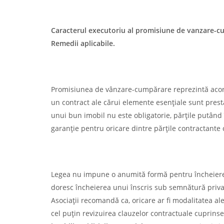
Caracterul executoriu al promisiune de vanzare-cu
Remedii aplicabile.
Promisiunea de vânzare-cumpărare reprezintă acordu
un contract ale cărui elemente esențiale sunt prest
unui bun imobil nu este obligatorie, părțile putân
garanție pentru oricare dintre părțile contractante c
Legea nu impune o anumită formă pentru încheierea
doresc încheierea unui înscris sub semnătură privată
Asociații recomandă ca, oricare ar fi modalitatea 
cel puțin revizuirea clauzelor contractuale cuprinse