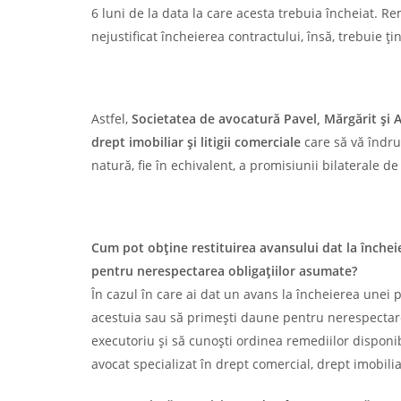
6 luni de la data la care acesta trebuia încheiat. Re
nejustificat încheierea contractului, însă, trebuie țin
Astfel,
Societatea de avocatură Pavel, Mărgărit și A
drept imobiliar și litigii comerciale
care să vă îndrum
natură, fie în echivalent, a promisiunii bilaterale 
Cum pot obține restituirea avansului dat la înche
pentru nerespectarea obligațiilor asumate?
În cazul în care ai dat un avans la încheierea unei 
acestuia sau să primești daune pentru nerespectarea 
executoriu și să cunoști ordinea remediilor disponi
avocat specializat în drept comercial, drept imobiliar