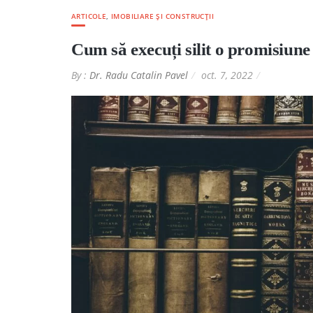
ARTICOLE
,
IMOBILIARE ȘI CONSTRUCȚII
Cum să execuți silit o promisiun
By :
Dr. Radu Catalin Pavel
oct. 7, 2022