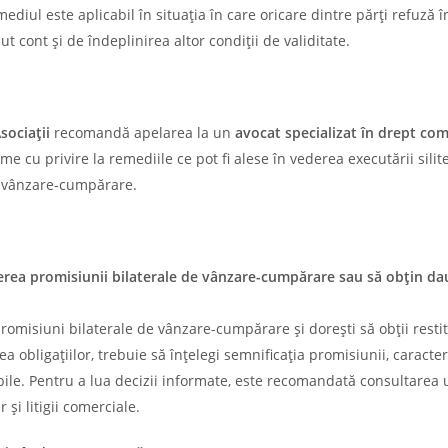
mediul este aplicabil în situația în care oricare dintre părți refuză 
ut cont și de îndeplinirea altor condiții de validitate.
sociații
recomandă apelarea la un
avocat specializat în drept com
e cu privire la remediile ce pot fi alese în vederea executării silite
de vânzare-cumpărare.
ierea promisiunii bilaterale de vânzare-cumpărare sau să obțin d
promisiuni bilaterale de vânzare-cumpărare și dorești să obții resti
obligațiilor, trebuie să înțelegi semnificația promisiunii, caracte
bile. Pentru a lua decizii informate, este recomandată consultarea 
 și litigii comerciale.