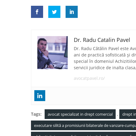
Dr. Radu Catalin Pavel
Dr. Radu Cătălin Pavel este Av
ani de practică sofisticată și 
special în domeniul Achizitiilo
servicii juridice de inalta clas
avocatpavel.ro/
Tags:
,
avocat specializat in drept comercial
drept im
executare silită a promisiunii bilaterale de vanzare-cump