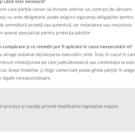
i când este necesară?
n care părțile convin să încheie ulterior un contract de vânzare-
și nu este obligatorie, poate asigura siguranța obligațiilor pentru 
sub semnătură privată sau autentică, iar redactarea sau revizuirea
un avocat specializat pentru protecția părților.
-cumpărare și ce remedii pot fi aplicate în cazul neexecutării ei?
atrage automat declanșarea executării silite. Însă, în cazul în ca
i precum rezoluțiunea pe cale judecătorească sau contestația la exe
ial, drept imobiliar și litigii comerciale poate ghida părțile în aleg
le legale corespunzătoare.
ri practice și noutăți privind modificările legislative majore.