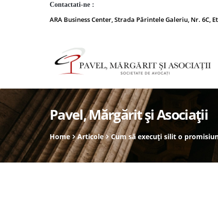
Contactati-ne :
ARA Business Center, Strada Părintele Galeriu, Nr. 6C, Et
Pavel, Mărgărit și Asociații
Home
Articole
Cum să execuți silit o promisiu