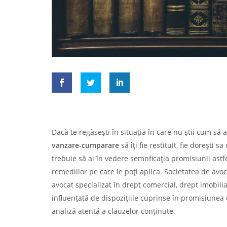
Dacă te regăsești în situația în care nu știi cum să 
vanzare-cumparare
să îți fie restituit, fie dorești
trebuie să ai în vedere semnficația promisiunii astf
remediilor pe care le poți aplica. Societatea de avo
avocat specializat în drept comercial, drept imobili
influențată de dispozițiile cuprinse în promisiune
analiză atentă a clauzelor conținute.