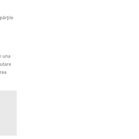
părțile
re una
cutare
erea