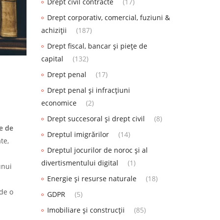
Drept civil contracte
(17)
Drept corporativ, comercial, fuziuni &
achiziții
(187)
Drept fiscal, bancar și piețe de
capital
(132)
Drept penal
(17)
Drept penal și infracțiuni
economice
(2)
Drept succesoral și drept civil
(8)
e de
Dreptul imigrărilor
(14)
te,
Dreptul jocurilor de noroc și al
divertismentului digital
(1)
unui
Energie și resurse naturale
(18)
de o
GDPR
(5)
Imobiliare și construcții
(85)