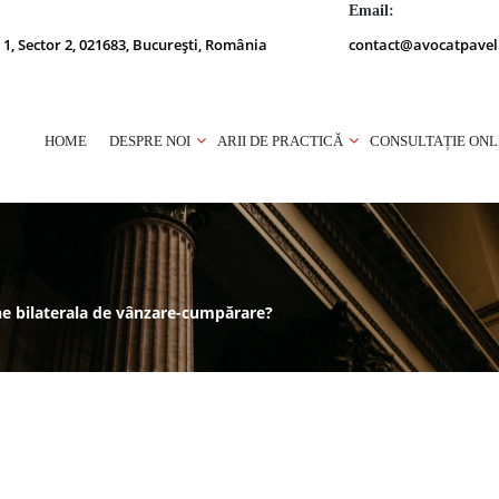
Email:
 1, Sector 2, 021683, București, România
contact@avocatpavel
HOME
DESPRE NOI
ARII DE PRACTICĂ
CONSULTAȚIE ONL
ne bilaterala de vânzare-cumpărare?