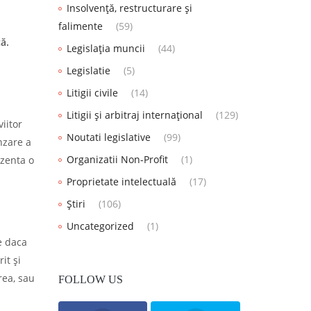
Insolvență, restructurare și
falimente
(59)
ă.
Legislația muncii
(44)
Legislatie
(5)
Litigii civile
(14)
Litigii și arbitraj internațional
(129)
iitor
Noutati legislative
(99)
nzare a
Organizatii Non-Profit
(1)
ezenta o
Proprietate intelectuală
(17)
Știri
(106)
Uncategorized
(1)
e daca
it și
rea, sau
FOLLOW US