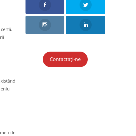
 certă,
rii
Contactați-ne
existând
meniu
ermen de