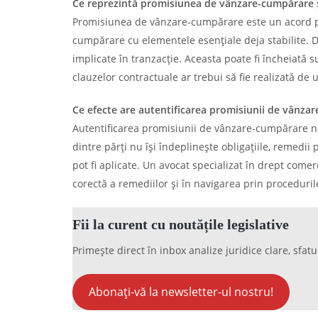
Ce reprezintă promisiunea de vânzare-cumpărare ș
Promisiunea de vânzare-cumpărare este un acord pri
cumpărare cu elementele esențiale deja stabilite. De
implicate în tranzacție. Aceasta poate fi încheiată 
clauzelor contractuale ar trebui să fie realizată de 
Ce efecte are autentificarea promisiunii de vânzare
Autentificarea promisiunii de vânzare-cumpărare nu 
dintre părți nu își îndeplinește obligațiile, remedi
pot fi aplicate. Un avocat specializat în drept comerc
corectă a remediilor și în navigarea prin proceduri
Fii la curent cu noutățile legislative
Primește direct în inbox analize juridice clare, sfatu
Abonați-vă la newsletter-ul nostru!