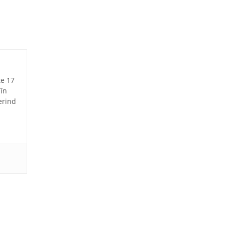
te 17
 în
erind