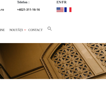
Telefon :
EN/FR
.ro
+4021-311-16-16
INE
NOUTĂȚI
CONTACT