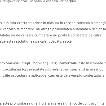
uranța valorificării în viitor a drepturilor părților.
ezintă titlu executoriu doar în măsura în care se constată o creanță
ii de vânzare-cumpărare nu atrage posibilitatea automată a declanșă
i bilaterale de vânzare cumpărare nu poate fi constatată de către
uație este rezoluțiunea pe cale judecătorească.
pt comercial, drept imobiliar și litigii comerciale
, este însemnată, 
ntractului au fost executate silit nelegal, un specialist în acest do
si căile procedurale aplicabile, cum este de exemplu contestația la
a este pronunțarea unei hotărâri care să țină loc de contract, în t