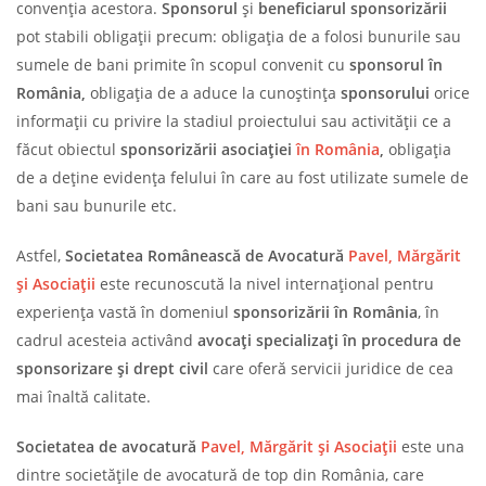
convenția acestora.
Sponsorul
și
beneficiarul sponsorizării
pot stabili obligații precum: obligația de a folosi bunurile sau
sumele de bani primite în scopul convenit cu
sponsorul în
România,
obligația de a aduce la cunoștința
sponsorului
orice
informații cu privire la stadiul proiectului sau activității ce a
făcut obiectul
sponsorizării asociației
în România
,
obligația
de a deține evidența felului în care au fost utilizate sumele de
bani sau bunurile etc.
Astfel,
Societatea Românească de Avocatură
Pavel, Mărgărit
și Asociații
este recunoscută la nivel internațional pentru
experiența vastă în domeniul
sponsorizării în România
, în
cadrul acesteia activând
avocați specializați în procedura de
sponsorizare și drept civil
care oferă servicii juridice de cea
mai înaltă calitate.
Societatea de avocatură
Pavel, Mărgărit și Asociații
este una
dintre societățile de avocatură de top din România, care