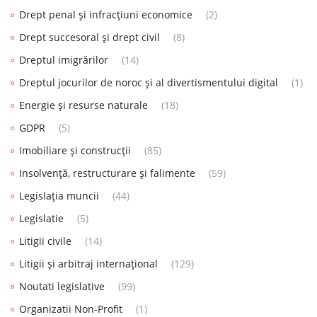
Drept penal și infracțiuni economice
(2)
Drept succesoral și drept civil
(8)
Dreptul imigrărilor
(14)
Dreptul jocurilor de noroc și al divertismentului digital
(1)
Energie și resurse naturale
(18)
GDPR
(5)
Imobiliare și construcții
(85)
Insolvență, restructurare și falimente
(59)
Legislația muncii
(44)
Legislatie
(5)
Litigii civile
(14)
Litigii și arbitraj internațional
(129)
Noutati legislative
(99)
Organizatii Non-Profit
(1)