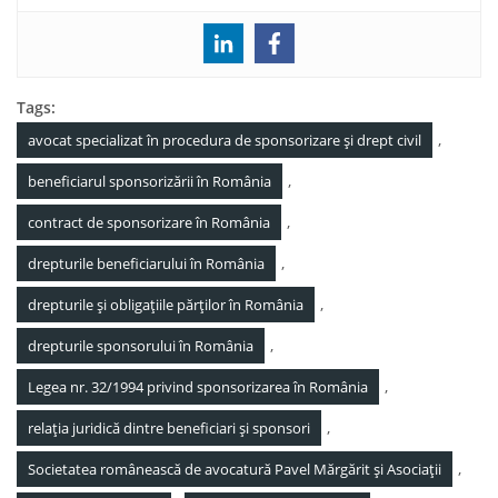
Tags:
,
avocat specializat în procedura de sponsorizare și drept civil
,
beneficiarul sponsorizării în România
,
contract de sponsorizare în România
,
drepturile beneficiarului în România
,
drepturile și obligațiile părților în România
,
drepturile sponsorului în România
,
Legea nr. 32/1994 privind sponsorizarea în România
,
relația juridică dintre beneficiari și sponsori
,
Societatea românească de avocatură Pavel Mărgărit și Asociații