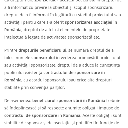
a fi informat cu privire la obiectul și scopul sponsorizării,
dreptul de a fi informat în legătură cu stadiul proiectului sau
activității pentru care s-a oferit
sponsorizarea asociației în
România,
dreptul de a folosi elementele de proprietate
intelectuală legate de activitatea sponsorizată etc.
Printre
drepturile beneficiarului
, se numără dreptul de a
folosi numele
sponsorului
în vederea promovării proiectului
sau activității sponsorizate, dreptul de a aduce la cunoștința
publicului existența
contractului de sponsorizare în
România
, cu acordul sponsorului sau orice alte drepturi
stabilite prin convenția părților.
De asemenea,
beneficiarul sponsorizării în România
trebuie
să îndeplinească și să respecte anumite obligații impuse de
contractul de sponsorizare în România
.
Aceste obligații sunt
stabilite de sponsor și de asociație și pot diferi în funcție de