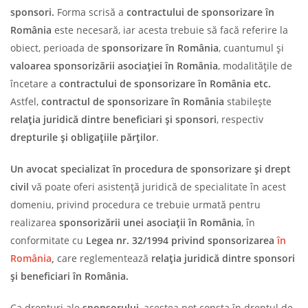
sponsori.
Forma scrisă a
contractului de sponsorizare în
România
este necesară, iar acesta trebuie să facă referire la
obiect, perioada de
sponsorizare în România
, cuantumul și
valoarea sponsorizării asociației în România
, modalitățile de
încetare a
contractului de sponsorizare în România etc.
Astfel,
contractul de sponsorizare în România
stabilește
relația juridică dintre beneficiari și sponsori
, respectiv
drepturile și obligațiile părților
.
Un avocat specializat în procedura de sponsorizare și drept
civil
vă poate oferi asistență juridică de specialitate în acest
domeniu, privind procedura ce trebuie urmată pentru
realizarea
sponsorizării
unei asociații în România
, în
conformitate cu
Legea nr. 32/1994 privind sponsorizarea
în
România
,
care reglementează
relația juridică dintre sponsori
și beneficiari în România.
Ca drepturi ale
sponsorului
, acestea pot consta în dreptul de