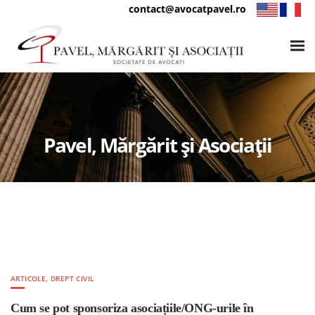
contact@avocatpavel.ro
Pavel, Mărgărit și Asociații
ARTICOLE
,
DREPT CIVIL
Cum se pot sponsoriza asociațiile/ONG-urile în