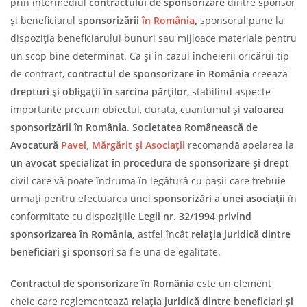
prin intermediul
contractului de sponsorizare
dintre sponsor
și beneficiarul
sponsorizării
în România
,
sponsorul pune la
dispoziția beneficiarului bunuri sau mijloace materiale pentru
un scop bine determinat. Ca și în cazul încheierii oricărui tip
de contract,
contractul de sponsorizare în România
creează
drepturi și obligații în sarcina părților
, stabilind aspecte
importante precum obiectul, durata, cuantumul și
valoarea
sponsorizării în România
.
Societatea Românească de
Avocatură
Pavel, Mărgărit și Asociații
recomandă apelarea la
un avocat specializat în procedura de sponsorizare și drept
civil
care vă poate îndruma în legătură cu pașii care trebuie
urmați pentru efectuarea unei
sponsorizări a unei asociații
în
conformitate cu dispozițiile
Legii nr. 32/1994 privind
sponsorizarea în România,
astfel încât
relația juridică dintre
beneficiari și sponsori
să fie una de egalitate.
Contractul de sponsorizare în România
este un element
cheie care reglementează
relația juridică dintre beneficiari și