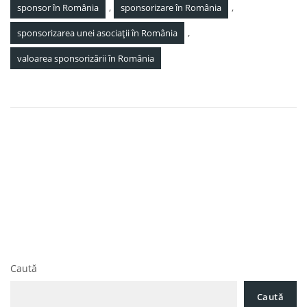
,
,
sponsor în România
sponsorizare în România
,
sponsorizarea unei asociații în România
valoarea sponsorizării în România
Navigare
Noutăți Legislative 14 Aprilie 2023
în
Societatea Românească de avocatură Pavel, Mărgărit și
articole
Asociații oferă asistență juridică unei prestigioase companii
ce are drept obiect de activitate fabricarea de construcții
metalice și părți componente ale structurilor metalice din
România în vederea realizării unei creanțe împotriva
debitorului
Caută
Caută