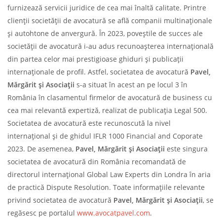
furnizează servicii juridice de cea mai înaltă calitate. Printre
clienții societății de avocatură se află companii multinaționale
și autohtone de anvergură. În 2023, poveștile de succes ale
societății de avocatură i-au adus recunoașterea internațională
din partea celor mai prestigioase ghiduri și publicații
internaționale de profil. Astfel, societatea de avocatură
Pavel,
Mărgărit și Asociații
s-a situat în acest an pe locul 3 în
România în clasamentul firmelor de avocatură de business cu
cea mai relevantă expertiză, realizat de publicația Legal 500.
Societatea de avocatură este recunoscută la nivel
internațional și de ghidul IFLR 1000 Financial and Coporate
2023. De asemenea,
Pavel, Mărgărit și Asociații
este singura
societatea de avocatură din România recomandată de
directorul internațional Global Law Experts din Londra în aria
de practică Dispute Resolution. Toate informațiile relevante
privind societatea de avocatură
Pavel, Mărgărit și Asociații
, se
regăsesc pe portalul
www.avocatpavel.com
.