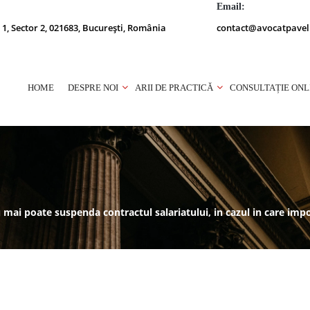
Email:
 1, Sector 2, 021683, București, România
contact@avocatpavel
HOME
DESPRE NOI
ARII DE PRACTICĂ
CONSULTAȚIE ONL
 mai poate suspenda contractul salariatului, in cazul in care imp