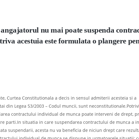
a angajatorul nu mai poate suspenda contra
otriva acestuia este formulata o plangere pe
te, Curtea Constitutionala a decis in sensul admiterii acesteia si a
a intai din Legea 53/2003 – Codul muncii, sunt neconstitutionale.Potriv
darea contractului individual de munca poate interveni de drept, p
ntre parti.In situatia in care suspendarea contractului de munca a i
rata suspendarii, acesta nu va beneficia de niciun drept care rezult
tractului individual de munca se dispune in urmatoarele situatii: 