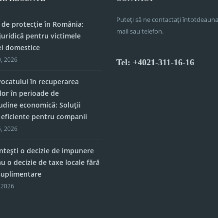
Puteți să ne contactați întotdeauna
 de protecție în România:
mail sau telefon.
juridică pentru victimele
ei domestice
, 2026
Tel: +4021-311-16-16
vocatului în recuperarea
lor în perioade de
tudine economică: Soluții
e eficiente pentru companii
, 2026
tești o decizie de impunere
u o decizie de taxe locale fără
 suplimentare
 2026