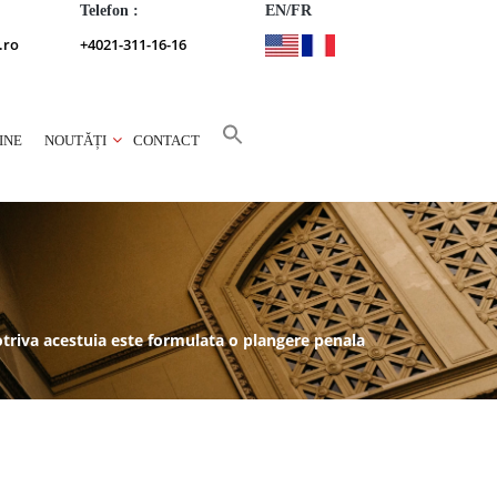
Telefon :
EN/FR
.ro
+4021-311-16-16
INE
NOUTĂȚI
CONTACT
otriva acestuia este formulata o plangere penala