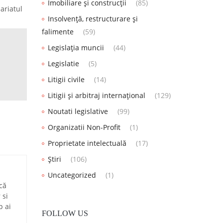
Imobiliare și construcții
(85)
ariatul
Insolvență, restructurare și
falimente
(59)
Legislația muncii
(44)
Legislatie
(5)
Litigii civile
(14)
Litigii și arbitraj internațional
(129)
Noutati legislative
(99)
Organizatii Non-Profit
(1)
Proprietate intelectuală
(17)
Știri
(106)
Uncategorized
(1)
că
 si
p ai
FOLLOW US