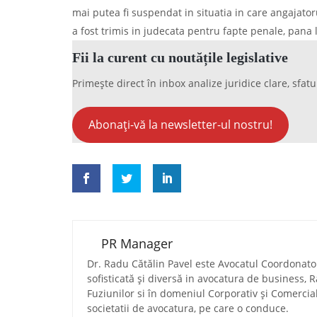
mai putea fi suspendat in situatia in care angajator
a fost trimis in judecata pentru fapte penale, pana 
Fii la curent cu noutățile legislative
Primește direct în inbox analize juridice clare, sfatu
Abonați-vă la newsletter-ul nostru!
PR Manager
Dr. Radu Cătălin Pavel este Avocatul Coordonator 
sofisticată și diversă in avocatura de business, R
Fuziunilor si în domeniul Corporativ și Comercial, 
societatii de avocatura, pe care o conduce.