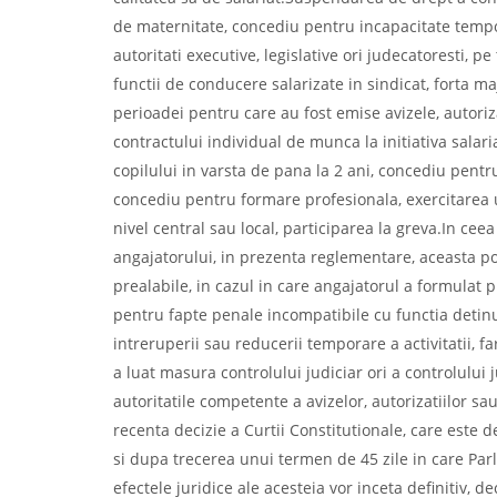
de maternitate, concediu pentru incapacitate tempo
autoritati executive, legislative ori judecatoresti, 
functii de conducere salarizate in sindicat, forta maj
perioadei pentru care au fost emise avizele, autoriz
contractului individual de munca la initiativa salar
copilului in varsta de pana la 2 ani, concediu pentru
concediu pentru formare profesionala, exercitarea u
nivel central sau local, participarea la greva.In ce
angajatorului, in prezenta reglementare, aceasta poa
prealabile, in cazul in care angajatorul a formulat 
pentru fapte penale incompatibile cu functia detinut
intreruperii sau reducerii temporare a activitatii, f
a luat masura controlului judiciar ori a controlului
autoritatile competente a avizelor, autorizatiilor s
recenta decizie a Curtii Constitutionale, care este d
si dupa trecerea unui termen de 45 zile in care Pa
efectele juridice ale acesteia vor inceta definitiv, 