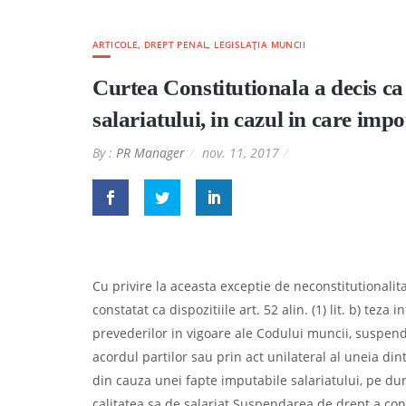
ARTICOLE
,
DREPT PENAL
,
LEGISLAȚIA MUNCII
Curtea Constitutionala a decis c
salariatului, in cazul in care imp
By :
PR Manager
nov. 11, 2017
Cu privire la aceasta exceptie de neconstitutionalita
constatat ca dispozitiile art. 52 alin. (1) lit. b) tez
prevederilor in vigoare ale Codului muncii, suspen
acordul partilor sau prin act unilateral al uneia di
din cauza unei fapte imputabile salariatului, pe du
calitatea sa de salariat.Suspendarea de drept a con