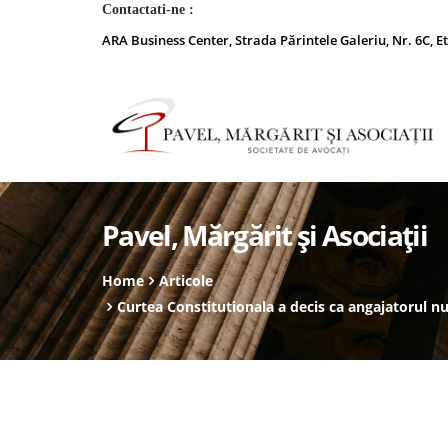
Contactati-ne :
ARA Business Center, Strada Părintele Galeriu, Nr. 6C, Et
Pavel, Mărgărit și Asociații
Home
Articole
Curtea Constitutionala a decis ca angajatorul nu