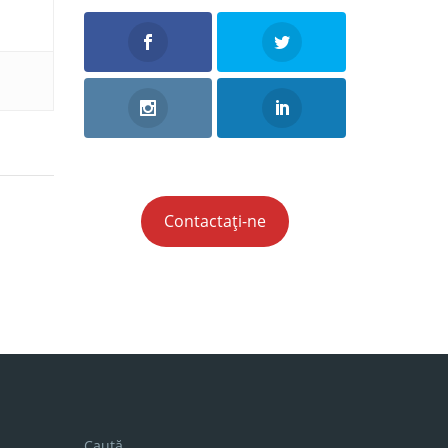
xpuna in
Contactați-ne
Caută