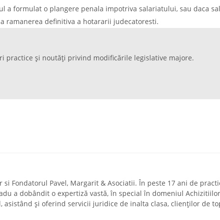
ul a formulat o plangere penala impotriva salariatului, sau daca sal
la ramanerea definitiva a hotararii judecatoresti.
ri practice și noutăți privind modificările legislative majore.
si Fondatorul Pavel, Margarit & Asociatii. În peste 17 ani de practi
adu a dobândit o expertiză vastă, în special în domeniul Achizitiilor
asistând și oferind servicii juridice de inalta clasa, clienților de to