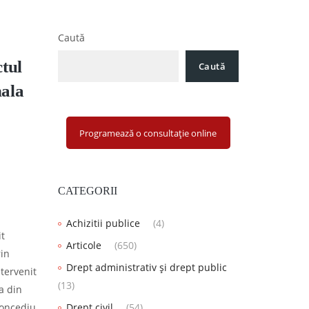
Caută
ctul
Caută
nala
Programează o consultație online
CATEGORII
Achizitii publice
(4)
it
Articole
(650)
rin
Drept administrativ și drept public
ntervenit
(13)
a din
concediu
Drept civil
(54)