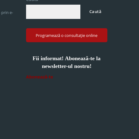
Caută
 prin e-
Programează o consultație online
Fii informat! Abonează-te la
newsletter-ul nostru!
Abonează-te