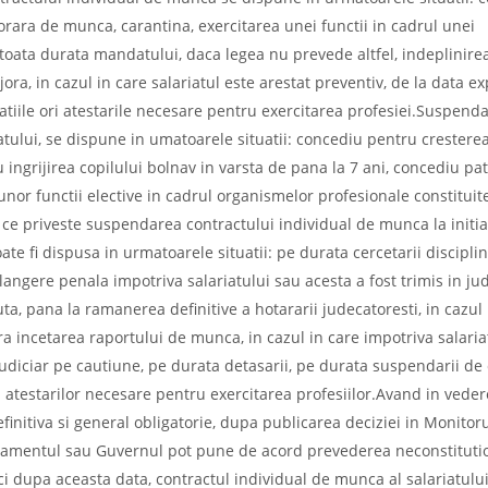
rara de munca, carantina, exercitarea unei functii in cadrul unei
pe toata durata mandatului, daca legea nu prevede altfel, indeplinire
ora, in cazul in care salariatul este arestat preventiv, de la data exp
atiile ori atestarile necesare pentru exercitarea profesiei.Suspend
iatului, se dispune in umatoarele situatii: concediu pentru crestere
 ingrijirea copilului bolnav in varsta de pana la 7 ani, concediu pat
nor functii elective in cadrul organismelor profesionale constituite
ea ce priveste suspendarea contractului individual de munca la initia
te fi dispusa in urmatoarele situatii: pe durata cercetarii discipli
plangere penala impotriva salariatului sau acesta a fost trimis in ju
a, pana la ramanerea definitive a hotararii judecatoresti, in cazul
ara incetarea raportului de munca, in cazul in care impotriva salaria
 judiciar pe cautiune, pe durata detasarii, pe durata suspendarii de
au atestarilor necesare pentru exercitarea profesiilor.Avand in veder
efinitiva si general obligatorie, dupa publicarea deciziei in Monitoru
rlamentul sau Guvernul pot pune de acord prevederea neconstituti
deci dupa aceasta data, contractul individual de munca al salariatulu