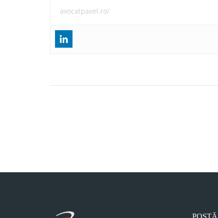
avocatpavel.ro/
Navigare
Nerespectarea de catre angajatori a normelor
în
privind securitatea si sanatatea in munca se sanc
amenzi de pana la 10.000 lei
articole
POSTĂ