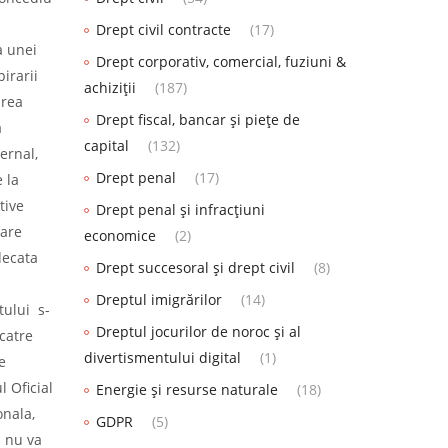
Drept civil contracte
(17)
a unei
Drept corporativ, comercial, fuziuni &
irarii
achiziții
(187)
area
Drept fiscal, bancar și piețe de
a
capital
(132)
ernal,
Drept penal
(17)
 la
tive
Drept penal și infracțiuni
nare
economice
(2)
decata
Drept succesoral și drept civil
(8)
Dreptul imigrărilor
(14)
tului s-
Dreptul jocurilor de noroc și al
 catre
divertismentului digital
(1)
e
l Oficial
Energie și resurse naturale
(18)
onala,
GDPR
(5)
i nu va