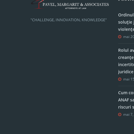
Ordinul
"CHALLENGE, INNOVATION, KNOWLEDGE"
soluție 
violenț
mai 20
Rolul a
creanțe
incerti
juridic
mai 15
Cum con
ANAF sa
riscuri
mai 7,