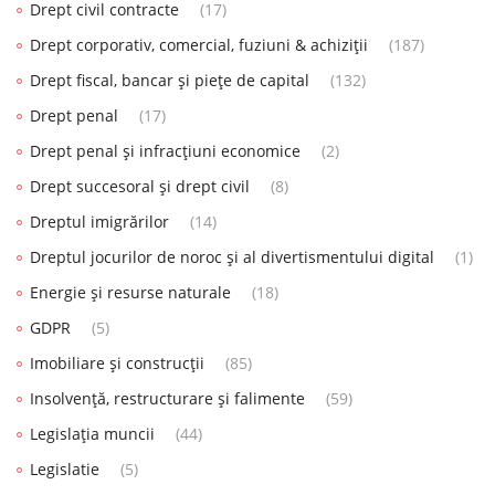
Drept civil contracte
(17)
Drept corporativ, comercial, fuziuni & achiziții
(187)
Drept fiscal, bancar și piețe de capital
(132)
Drept penal
(17)
Drept penal și infracțiuni economice
(2)
Drept succesoral și drept civil
(8)
Dreptul imigrărilor
(14)
Dreptul jocurilor de noroc și al divertismentului digital
(1)
Energie și resurse naturale
(18)
GDPR
(5)
Imobiliare și construcții
(85)
Insolvență, restructurare și falimente
(59)
Legislația muncii
(44)
Legislatie
(5)