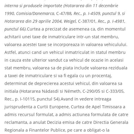
interna
si produsele importate (Hotararea din 11 decembrie
1990, Comisia/Danemarca,
C
‑
47/88
, Rec., p. I‑4509, punctul 9, si
Hotararea din 29 aprilie 2004, Weigel,
C
‑
387/01
, Rec., p. I‑4981,
punctul
66).
Curtea a precizat de asemenea ca, din momentul
achitarii unei taxe de inmatriculare intr‑un stat membru,
valoarea acestei taxe se incorporeaza in valoarea vehiculului.
Astfel, atunci cand un vehicul inmatriculat in statul membru
in cauza este ulterior vandut ca vehicul de ocazie in acelasi
stat membru, valoarea sa de piata include valoarea reziduala
a taxei de inmatriculare si va fi egala cu un procentaj,
determinat de deprecierea acestui vehicul, din valoarea sa
initiala (Hotararea Nádasdi si Németh, C‑290/05 si C‑333/05,
Rec., p. I‑10115, punctul 54).Avand in vedere intreaga
jurisprudenta a Curtii Europene, Curtea de Apel Timisoara a
admis recursul formulat, a admis actiunea formulata de catre
reclamanta, a anulat Decizia emisa de catre Directia Generala
Regionala a Finantelor Publice, pe care a obligat-o la