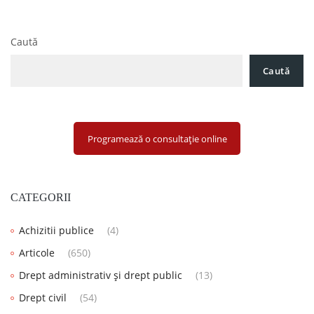
Proiect de lege – Infiintarea asociatiilor de proprietari si
administrarea condominiilor
Caută
Caută
Programează o consultație online
CATEGORII
Achizitii publice
(4)
Articole
(650)
Drept administrativ și drept public
(13)
Drept civil
(54)