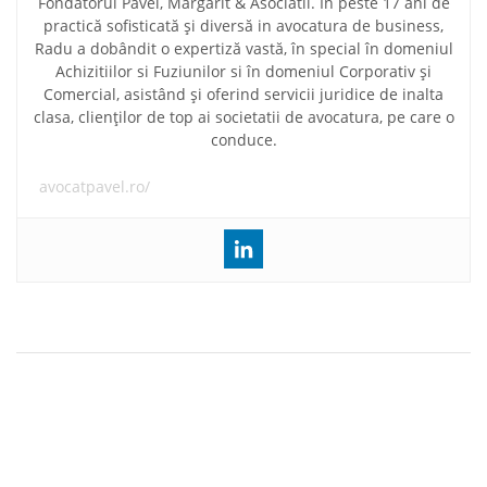
Fondatorul Pavel, Margarit & Asociatii. În peste 17 ani de
practică sofisticată și diversă in avocatura de business,
Radu a dobândit o expertiză vastă, în special în domeniul
Achizitiilor si Fuziunilor si în domeniul Corporativ și
Comercial, asistând și oferind servicii juridice de inalta
clasa, clienților de top ai societatii de avocatura, pe care o
conduce.
avocatpavel.ro/
Navigare
Actiune in despagubiri pentru lipsa de folosinta a
în
imobilului in perioada in care a fost detinut abuziv de stat.
Decizie a ICCJ
articole