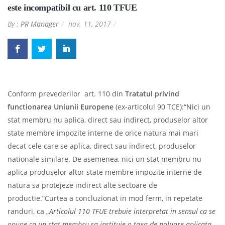
este incompatibil cu art. 110 TFUE
By :
PR Manager
nov. 11, 2017
Conform prevederilor art. 110 din
Tratatul privind
functionarea Uniunii Europene
(ex-articolul 90 TCE):“Nici un
stat membru nu aplica, direct sau indirect, produselor altor
state membre impozite interne de orice natura mai mari
decat cele care se aplica, direct sau indirect, produselor
nationale similare. De asemenea, nici un stat membru nu
aplica produselor altor state membre impozite interne de
natura sa protejeze indirect alte sectoare de
productie.”Curtea a concluzionat in mod ferm, in repetate
randuri, ca „
Articolul 110 TFUE trebuie interpretat in sensul ca se
opune ca un stat membru sa instituie o taxa de poluare aplicata