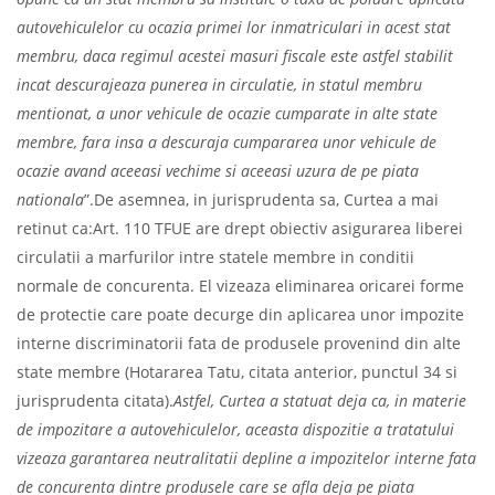
autovehiculelor cu ocazia primei lor inmatriculari in acest stat
membru, daca regimul acestei masuri fiscale este astfel stabilit
incat descurajeaza punerea in circulatie, in statul membru
mentionat, a unor vehicule de ocazie cumparate in alte state
membre, fara insa a descuraja cumpararea unor vehicule de
ocazie avand aceeasi vechime si aceeasi uzura de pe piata
nationala
”.De asemnea, in jurisprudenta sa, Curtea a mai
retinut ca:Art. 110 TFUE are drept obiectiv asigurarea liberei
circulatii a marfurilor intre statele membre in conditii
normale de concurenta. El vizeaza eliminarea oricarei forme
de protectie care poate decurge din aplicarea unor impozite
interne discriminatorii fata de produsele provenind din alte
state membre (Hotararea Tatu, citata anterior, punctul 34 si
jurisprudenta citata).
Astfel, Curtea a statuat deja ca, in materie
de impozitare a autovehiculelor, aceasta dispozitie a tratatului
vizeaza garantarea neutralitatii depline a impozitelor interne fata
de concurenta dintre produsele care se afla deja pe piata