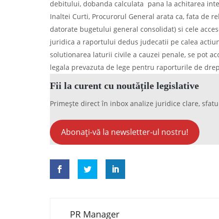
debitului, dobanda calculata pana la achitarea integ
Inaltei Curti, Procurorul General arata ca, fata de rel
datorate bugetului general consolidat) si cele acceso
juridica a raportului dedus judecatii pe calea actiuni
solutionarea laturii civile a cauzei penale, se pot a
legala prevazuta de lege pentru raporturile de drep
Fii la curent cu noutățile legislative
Primește direct în inbox analize juridice clare, sfatu
Abonați-vă la newsletter-ul nostru!
PR Manager