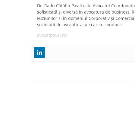
Dr. Radu Cătălin Pavel este Avocatul Coordonator 
sofisticată și diversă in avocatura de business, R
Fuziunilor si în domeniul Corporativ și Comercial, 
societatii de avocatura, pe care o conduce.
avocatpavel.ro/
Navigare
Proiect cu privire la aprobarea formularului ”
în
pe propria raspundere pentru exceptarea de la pl
contributiei de asigurari sociale de sanatate a pe
articole
fizice care realizeaza venituri din cedarea folosinte
bunurilor”