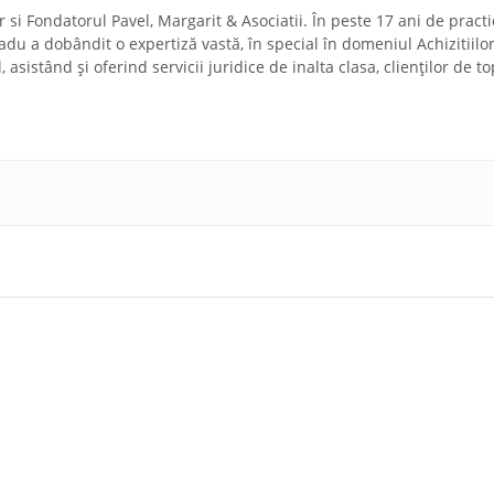
si Fondatorul Pavel, Margarit & Asociatii. În peste 17 ani de practi
adu a dobândit o expertiză vastă, în special în domeniul Achizitiilor
asistând și oferind servicii juridice de inalta clasa, clienților de to
Declaratie
Care este termenul pentru inlocuirea caselor de marc
ata
role de hartie?
rsoanelor
i