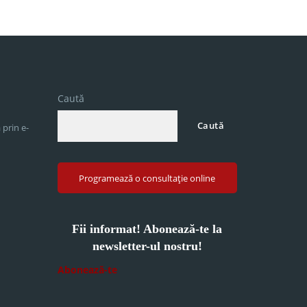
Caută
Caută
 prin e-
Programează o consultație online
Fii informat! Abonează-te la
newsletter-ul nostru!
Abonează-te