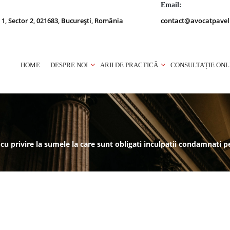
Email:
 1, Sector 2, 021683, București, România
contact@avocatpavel
HOME
DESPRE NOI
ARII DE PRACTICĂ
CONSULTAȚIE ONL
, cu privire la sumele la care sunt obligati inculpatii condamnati 