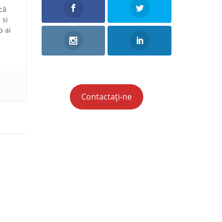
că
 si
p ai
Contactați-ne
at cu