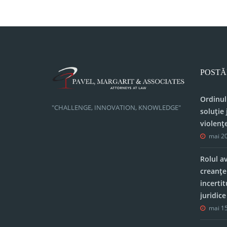
POSTĂ
Ordinul
"CHALLENGE, INNOVATION, KNOWLEDGE"
soluție 
violenț
mai 20
Rolul a
creanțe
incerti
juridic
mai 15