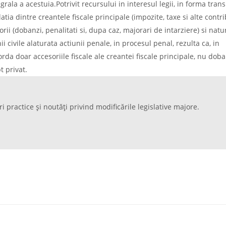
rala a acestuia.Potrivit recursului in interesul legii, in forma tran
atia dintre creantele fiscale principale (impozite, taxe si alte contri
rii (dobanzi, penalitati si, dupa caz, majorari de intarziere) si natu
i civile alaturata actiunii penale, in procesul penal, rezulta ca, in
corda doar accesoriile fiscale ale creantei fiscale principale, nu dob
t privat.
ri practice și noutăți privind modificările legislative majore.