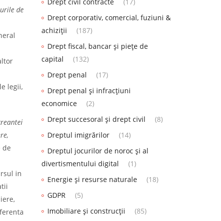
Drept civil contracte
(17)
urile de
Drept corporativ, comercial, fuziuni &
achiziții
(187)
neral
Drept fiscal, bancar și piețe de
capital
(132)
altor
Drept penal
(17)
e legii,
Drept penal și infracțiuni
economice
(2)
Drept succesoral și drept civil
(8)
creantei
re,
Dreptul imigrărilor
(14)
e de
Dreptul jocurilor de noroc și al
divertismentului digital
(1)
rsul in
Energie și resurse naturale
(18)
tii
GDPR
(5)
iere,
Imobiliare și construcții
(85)
aferenta