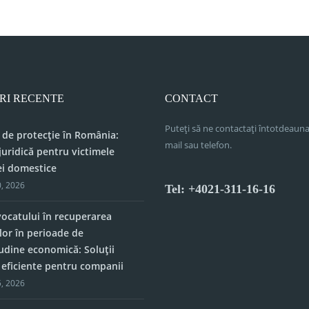
RI RECENTE
CONTACT
Puteți să ne contactați întotdeauna
 de protecție în România:
mail sau telefon.
juridică pentru victimele
ei domestice
, 2026
Tel: +4021-311-16-16
vocatului în recuperarea
lor în perioade de
tudine economică: Soluții
e eficiente pentru companii
, 2026