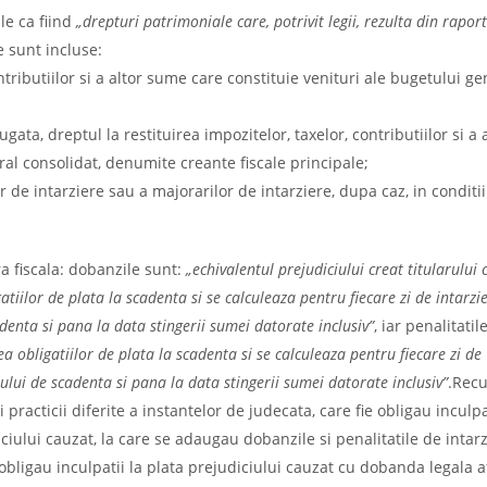
le ca fiind
„drepturi patrimoniale care, potrivit legii, rezulta din raport
e sunt incluse:
tributiilor si a altor sume care constituie venituri ale bugetului ge
ta, dreptul la restituirea impozitelor, taxelor, contributiilor si a 
al consolidat, denumite creante fiscale principale;
 de intarziere sau a majorarilor de intarziere, dupa caz, in conditiil
a fiscala: dobanzile sunt:
„echivalentul prejudiciului creat titularului 
atiilor de plata la scadenta si se calculeaza pentru fiecare zi de intarzie
nta si pana la data stingerii sumei datorate inclusiv”
, iar penalitatil
a obligatiilor de plata la scadenta si se calculeaza pentru fiecare zi de
lui de scadenta si pana la data stingerii sumei datorate inclusiv”
.Recu
 practicii diferite a instantelor de judecata, care fie obligau inculpa
iului cauzat, la care se adaugau dobanzile si penalitatile de intarz
 obligau inculpatii la plata prejudiciului cauzat cu dobanda legala 