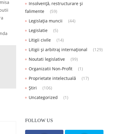
smisa
Insolvență, restructurare și
butii
falimente
(59)
ra
Legislația muncii
(44)
Legislatie
(5)
anda
Litigii civile
(14)
Litigii și arbitraj internațional
(129)
Noutati legislative
(99)
Organizatii Non-Profit
(1)
Proprietate intelectuală
(17)
Știri
(106)
Uncategorized
(1)
FOLLOW US