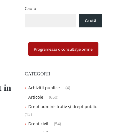
Caută
Caută
Programează o consultație online
CATEGORII
 in
Achizitii publice
(4)
Articole
(650)
Drept administrativ și drept public
(13)
Drept civil
(54)