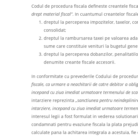
Codul de procedura fiscala defineste creantele fisca
drept material fiscal”
. In cuantumul creantelor fiscal
dreptul la perceperea impozitelor, taxelor, con
consolidat;
dreptul la rambursarea taxei pe valoarea adauga
sume care constituie venituri la bugetul gener
dreptul la perceperea dobanzilor, penalitatilor
denumite creante fiscale accesorii.
In conformitate cu prevederile Codului de procedur
fiscale, ca urmare a neachitarii de catre debitor a oblig
incepand cu ziua imediat urmatoare termenului de scade
intarziere reprezinta
„sanctiunea pentru neindeplinire
intarziere, incepand cu ziua imediat urmatoare termenu
interesul legii a fost formulat in vederea solutionarii
condamnati pentru evaziune fiscala la plata prejudic
calculate pana la achitarea integrala a acestuia, fie