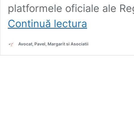
platformele oficiale ale Re
Înființarea
Continuă lectura
unei
firme
online
Avocat, Pavel, Margarit si Asociatii
în
România