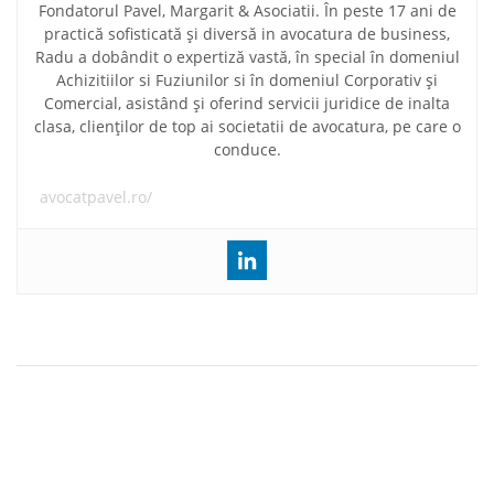
Fondatorul Pavel, Margarit & Asociatii. În peste 17 ani de
practică sofisticată și diversă in avocatura de business,
Radu a dobândit o expertiză vastă, în special în domeniul
Achizitiilor si Fuziunilor si în domeniul Corporativ și
Comercial, asistând și oferind servicii juridice de inalta
clasa, clienților de top ai societatii de avocatura, pe care o
conduce.
avocatpavel.ro/
Navigare
A fost aprobat Ordinul privind procedura de declarare a
în
contribuabililor inactivi
articole
Neafisarea certificatului energetic de catre proprietarii