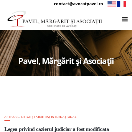
contact@avocatpavel.ro
Pavel, Mărgărit și Asociații
ARTICOLE
,
LITIGII ȘI ARBITRAJ INTERNAȚIONAL
Legea privind cazierul judiciar a fost modificata