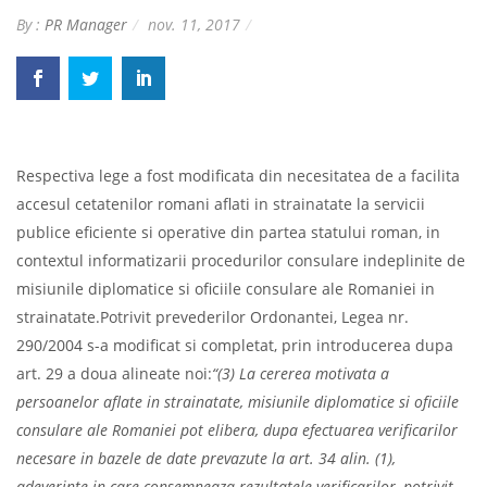
By :
PR Manager
nov. 11, 2017
Respectiva lege a fost modificata din necesitatea de a facilita
accesul cetatenilor romani aflati in strainatate la servicii
publice eficiente si operative din partea statului roman, in
contextul informatizarii procedurilor consulare indeplinite de
misiunile diplomatice si oficiile consulare ale Romaniei in
strainatate.Potrivit prevederilor Ordonantei, Legea nr.
290/2004 s-a modificat si completat, prin introducerea dupa
art. 29 a doua alineate noi:
“(3) La cererea motivata a
persoanelor aflate in strainatate, misiunile diplomatice si oficiile
consulare ale Romaniei pot elibera, dupa efectuarea verificarilor
necesare in bazele de date prevazute la art. 34 alin. (1),
adeverinte in care consemneaza rezultatele verificarilor, potrivit