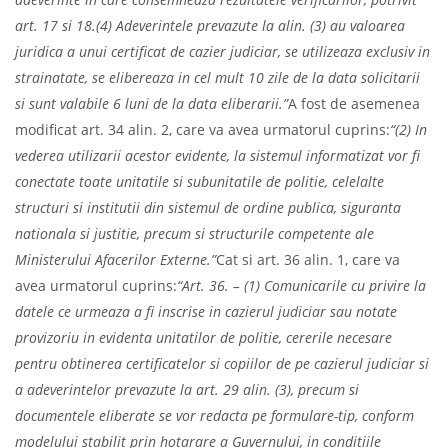
art. 17 si 18.
(4) Adeverintele prevazute la alin. (3) au valoarea
juridica a unui certificat de cazier judiciar, se utilizeaza exclusiv in
strainatate, se elibereaza in cel mult 10 zile de la data solicitarii
si sunt valabile 6 luni de la data eliberarii.”
A fost de asemenea
modificat art. 34 alin. 2, care va avea urmatorul cuprins:
“(2) In
vederea utilizarii acestor evidente, la sistemul informatizat vor fi
conectate toate unitatile si subunitatile de politie, celelalte
structuri si institutii din sistemul de ordine publica, siguranta
nationala si justitie, precum si structurile competente ale
Ministerului Afacerilor Externe.”
Cat si art. 36 alin. 1, care va
avea urmatorul cuprins:
“Art. 36. – (1) Comunicarile cu privire la
datele ce urmeaza a fi inscrise in cazierul judiciar sau notate
provizoriu in evidenta unitatilor de politie, cererile necesare
pentru obtinerea certificatelor si copiilor de pe cazierul judiciar si
a adeverintelor prevazute la art. 29 alin. (3), precum si
documentele eliberate se vor redacta pe formulare-tip, conform
modelului stabilit prin hotarare a Guvernului, in conditiile