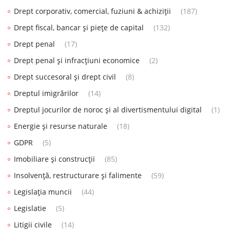
Drept corporativ, comercial, fuziuni & achiziții
(187)
Drept fiscal, bancar și piețe de capital
(132)
Drept penal
(17)
Drept penal și infracțiuni economice
(2)
Drept succesoral și drept civil
(8)
Dreptul imigrărilor
(14)
Dreptul jocurilor de noroc și al divertismentului digital
(1)
Energie și resurse naturale
(18)
GDPR
(5)
Imobiliare și construcții
(85)
Insolvență, restructurare și falimente
(59)
Legislația muncii
(44)
Legislatie
(5)
Litigii civile
(14)