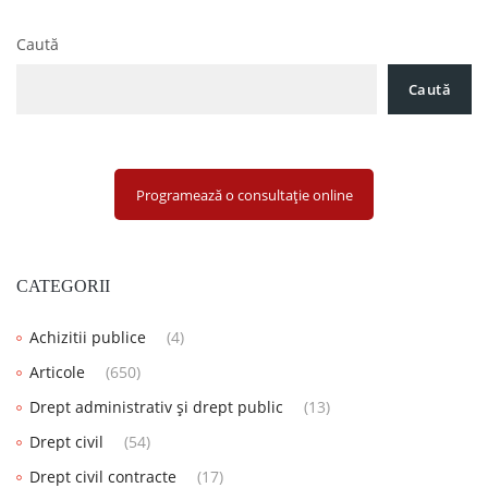
cladirilor sanctionata mai aspru
Caută
Caută
Programează o consultație online
CATEGORII
Achizitii publice
(4)
Articole
(650)
Drept administrativ și drept public
(13)
Drept civil
(54)
Drept civil contracte
(17)