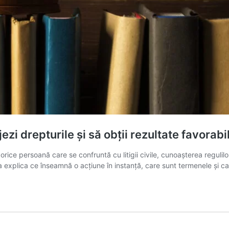
jezi drepturile și să obții rezultate favorabi
 orice persoană care se confruntă cu litigii civile, cunoașterea reguli
de a explica ce înseamnă o acțiune în instanță, care sunt termenele și 