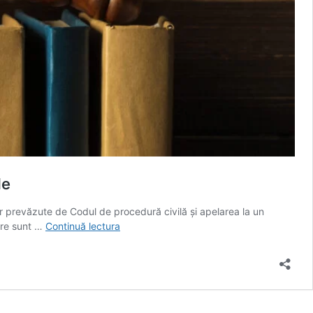
le
lor prevăzute de Codul de procedură civilă și apelarea la un
Litigii
care sunt …
Continuă lectura
Civile
în
România:
Cum
să-