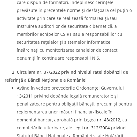
care dispun de formatori, îndeplinesc cerinţele
prevăzute în prezentele norme şi desfăşoară cel puţin o
activitate prin care se realizează formarea şi/sau
instruirea auditorilor de securitate cibernetică, a
membrilor echipelor CSIRT sau a responsabililor cu
securitatea reţelelor şi sistemelor informatice
însărcinaţi cu monitorizarea canalelor de contact,
denumiţi în continuare responsabili NIS.
2. Circulara nr. 37/2022 privind nivelul ratei dobânzii de
referinţă a Băncii Naţionale a României
Având în vedere prevederile Ordonanţei Guvernului
13/2011
privind dobânda legală remuneratorie şi
penalizatoare pentru obligaţii băneşti, precum şi pentru
reglementarea unor măsuri financiar-fiscale în
domeniul bancar, aprobată prin Legea
nr. 43/2012
, cu
completările ulterioare, ale Legii
nr. 312/2004
privind
Statutul Băncii Naţionale a României şi ale Hotărârii