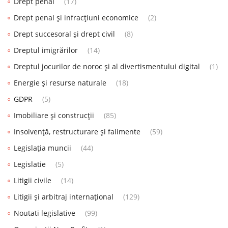
Drept penal
(17)
Drept penal și infracțiuni economice
(2)
Drept succesoral și drept civil
(8)
Dreptul imigrărilor
(14)
Dreptul jocurilor de noroc și al divertismentului digital
(1)
Energie și resurse naturale
(18)
GDPR
(5)
Imobiliare și construcții
(85)
Insolvență, restructurare și falimente
(59)
Legislația muncii
(44)
Legislatie
(5)
Litigii civile
(14)
Litigii și arbitraj internațional
(129)
Noutati legislative
(99)