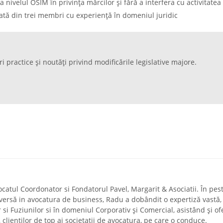
a nivelul OSIM în privinţa mărcilor şi fără a interfera cu activitatea
ată din trei membri cu experienţă în domeniul juridic
ri practice și noutăți privind modificările legislative majore.
ocatul Coordonator si Fondatorul Pavel, Margarit & Asociatii. În pes
diversă in avocatura de business, Radu a dobândit o expertiză vastă,
r si Fuziunilor si în domeniul Corporativ și Comercial, asistând și of
a, clienților de top ai societatii de avocatura, pe care o conduce.