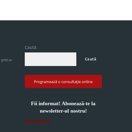
Caută
Caută
 prin e-
Programează o consultație online
Fii informat! Abonează-te la
newsletter-ul nostru!
Abonează-te