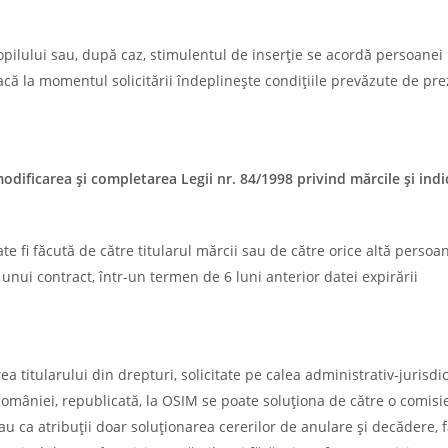
pilului sau, după caz, stimulentul de inserţie se acordă persoanei
 dacă la momentul solicitării îndeplineşte condiţiile prevăzute de pr
ificarea şi completarea Legii nr. 84/1998 privind mărcile şi indic
te fi făcută de către titularul mărcii sau de către orice altă persoa
 unui contract, într-un termen de 6 luni anterior datei expirării
a titularului din drepturi, solicitate pe calea administrativ-jurisdi
omâniei, republicată, la OSIM se poate soluţiona de către o comisi
u ca atribuţii doar soluţionarea cererilor de anulare şi decădere, fă