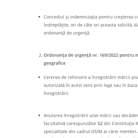
Concediul şi indemnizaţia pentru creşterea co
îndreptăţite, ori de câte ori aceasta solicită,
ordonanţă de urgenţă.
Ordonanţa de urgenţă nr. 169/2022 pentru mod
geografice
Cererea de reînnoire a înregistrării mărcii poa
autorizată în acest sens prin lege sau în baza
înregistrării.
Anularea înregistrării unei mărci sau decădere
facultativă corespunzător
52
din Constituţia R
specialitate din cadrul OSIM ai cărei membri a