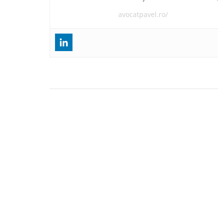
avocatpavel.ro/
Navigare
Cum să revizuiești un contract de antrepriză 
în
subantrepriză în construcții în România?
articole