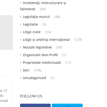
Insolvență, restructurare și
falimente
(59)
Legislația muncii
(44)
Legislatie
(5)
Litigii civile
(14)
Litigii și arbitraj internațional
(129)
Noutati legislative
(99)
Organizatii Non-Profit
(1)
Proprietate intelectuală
(17)
Știri
(106)
Uncategorized
(1)
te 17
 în
FOLLOW US
erind