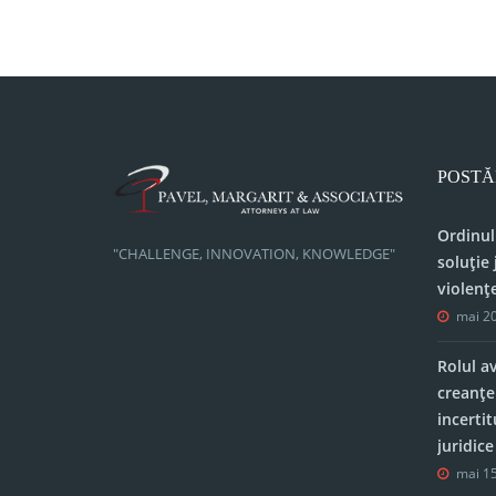
POSTĂ
Ordinul
"CHALLENGE, INNOVATION, KNOWLEDGE"
soluție 
violenț
mai 20
Rolul a
creanțe
incerti
juridic
mai 15