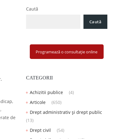
Caută
Caută
Programează o consultație online
CATEGORII
.
Achizitii publice
(4)
ndicap,
Articole
(650)
,
Drept administrativ și drept public
erate de
(13)
Drept civil
(54)