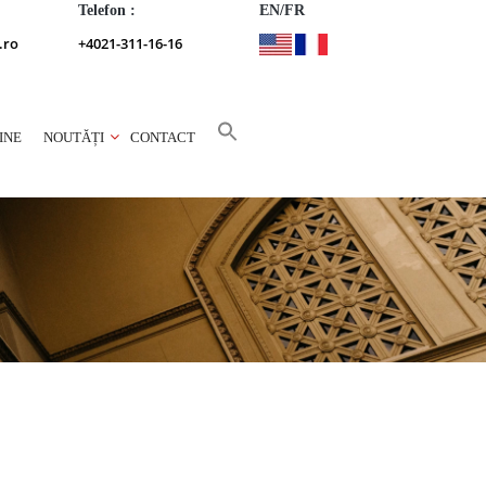
Telefon :
EN/FR
.ro
+4021-311-16-16
INE
NOUTĂȚI
CONTACT