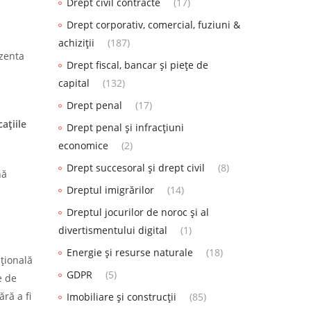
Drept civil contracte
(17)
Drept corporativ, comercial, fuziuni &
achiziții
(187)
ezenta
Drept fiscal, bancar și piețe de
capital
(132)
Drept penal
(17)
aţiile
Drept penal și infracțiuni
economice
(2)
Drept succesoral și drept civil
(8)
nă
Dreptul imigrărilor
(14)
Dreptul jocurilor de noroc și al
divertismentului digital
(1)
Energie și resurse naturale
(18)
cţională
GDPR
(5)
e de
ră a fi
Imobiliare și construcții
(85)