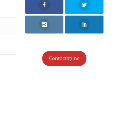
Contactați-ne
nui
tația
i să
aţiilor
esta o
e
i