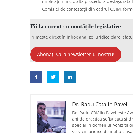
implicaţi în nicio altă procedură desfăşurată l
Comisiei de contestaţii din cadrul OSIM, form
Fii la curent cu noutățile legislative
Primește direct în inbox analize juridice clare, sfatu
Abonați-vă la newsletter-ul nostru!
Dr. Radu Catalin Pavel
Dr. Radu Cătălin Pavel este Av
ani de practică sofisticată și 
special în domeniul Achizitiilo
servicii juridice de inalta clas