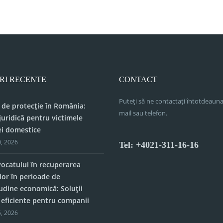
RI RECENTE
CONTACT
Puteți să ne contactați întotdeauna
 de protecție în România:
mail sau telefon.
juridică pentru victimele
ei domestice
, 2026
Tel: +4021-311-16-16
vocatului în recuperarea
lor în perioade de
tudine economică: Soluții
e eficiente pentru companii
, 2026