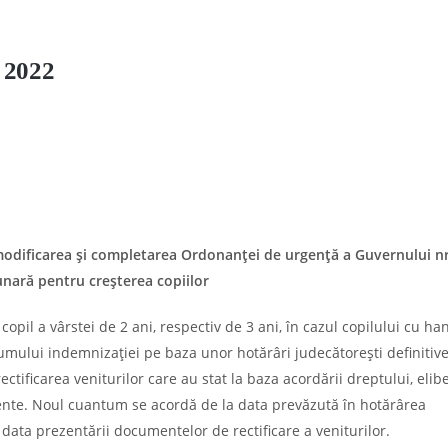
e 2022
odificarea şi completarea Ordonanţei de urgenţă a Guvernului nr
unară pentru creşterea copiilor
opil a vârstei de 2 ani, respectiv de 3 ani, în cazul copilului cu ha
umului indemnizaţiei pe baza unor hotărâri judecătoreşti definitive
ctificarea veniturilor care au stat la baza acordării dreptului, elib
tente. Noul cuantum se acordă de la data prevăzută în hotărârea
 data prezentării documentelor de rectificare a veniturilor.