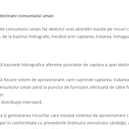
i destinate consumului uman
inate consumului uman fac obiectul unei abordări bazate pe riscuri 
, de la bazinul hidrografic, trecând prin captarea, tratarea, înmaga
ază bazinele hidrografice aferente punctelor de captare a apei desti
ză fiecare sistem de aprovizionare, care cuprinde captarea, tratarea
onsumului uman până la punctul de furnizare, efectuată de către fu
i;
distribuţie interioară.
a şi gestionarea riscurilor care vizează sistemul de aprovizionare 
apei în conformitate cu prevederile Ordinului ministrului sănătăţii, 