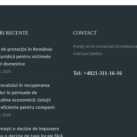
RI RECENTE
CONTACT
Puteți să ne contactați întotdeauna
 de protecție în România:
mail sau telefon.
juridică pentru victimele
ei domestice
, 2026
Tel: +4021-311-16-16
vocatului în recuperarea
lor în perioade de
tudine economică: Soluții
e eficiente pentru companii
, 2026
tești o decizie de impunere
u o decizie de taxe locale fără