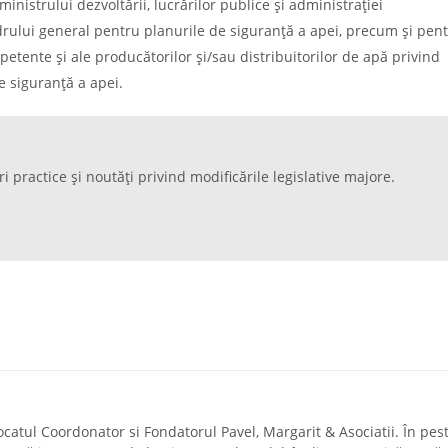
ministrului dezvoltării, lucrărilor publice şi administraţiei
rului general pentru planurile de siguranţă a apei, precum şi pen
mpetente şi ale producătorilor şi/sau distribuitorilor de apă privind
e siguranţă a apei.
ri practice și noutăți privind modificările legislative majore.
ocatul Coordonator si Fondatorul Pavel, Margarit & Asociatii. În pes