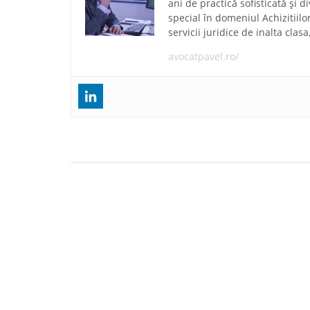
ani de practică sofisticată și 
special în domeniul Achizitiilo
servicii juridice de inalta clas
avocatpavel.ro/
Navigare
Societatea Românească de avocatură Pavel, M
în
Asociații a oferit asistență juridică unui cetățean
domiciliat în Germania în legătură cu efectuarea
articole
demersurilor necesare pentru executarea hotărâri
judecătorești de completare a actelor de stare civi