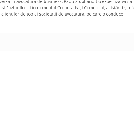
diversă in avocatura de business, Radu a dobândit o expertiză vastă,
r si Fuziunilor si în domeniul Corporativ și Comercial, asistând și of
a, clienților de top ai societatii de avocatura, pe care o conduce.
ărgărit și
La ce să fii atent la Înmatricularea unei companii în
 român
după modificările Legii Registrului Comerțului Român
decembrie 2022
i
lă