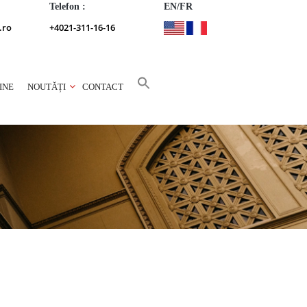
Telefon :
EN/FR
.ro
+4021-311-16-16
INE
NOUTĂȚI
CONTACT