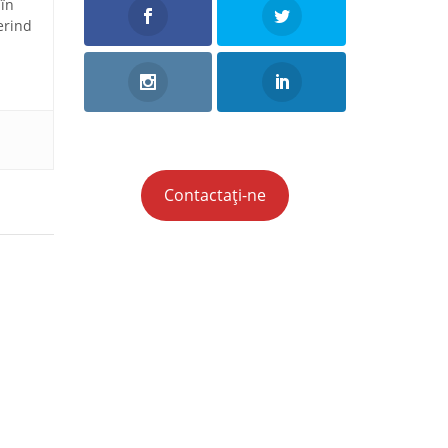
 în
erind
Contactați-ne
 România
 din