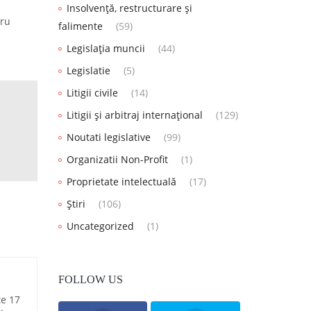
Insolvență, restructurare și
tru
falimente
(59)
Legislația muncii
(44)
Legislatie
(5)
Litigii civile
(14)
Litigii și arbitraj internațional
(129)
Noutati legislative
(99)
Organizatii Non-Profit
(1)
Proprietate intelectuală
(17)
Știri
(106)
Uncategorized
(1)
FOLLOW US
te 17