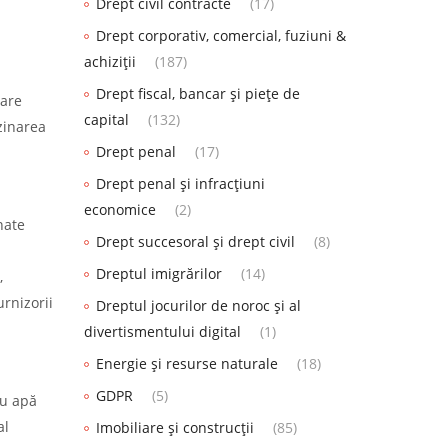
Drept civil contracte
(17)
Drept corporativ, comercial, fuziuni &
achiziții
(187)
Drept fiscal, bancar și piețe de
care
capital
(132)
zinarea
Drept penal
(17)
Drept penal și infracțiuni
economice
(2)
nate
Drept succesoral și drept civil
(8)
Dreptul imigrărilor
(14)
,
rnizorii
Dreptul jocurilor de noroc și al
divertismentului digital
(1)
Energie și resurse naturale
(18)
GDPR
(5)
cu apă
al
Imobiliare și construcții
(85)