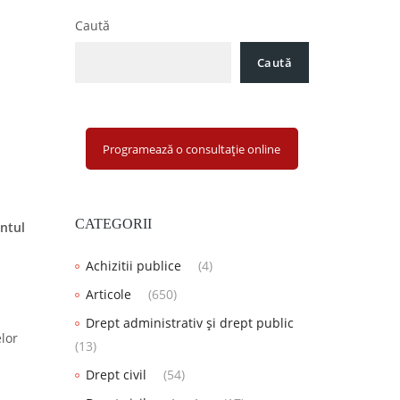
Caută
Caută
Programează o consultație online
CATEGORII
ontul
Achizitii publice
(4)
Articole
(650)
Drept administrativ și drept public
elor
(13)
Drept civil
(54)