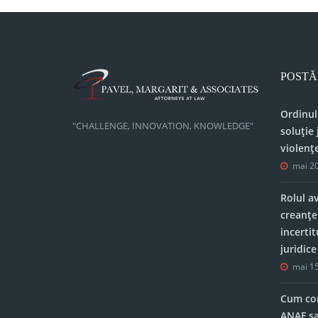
POSTĂ
Ordinul
"CHALLENGE, INNOVATION, KNOWLEDGE"
soluție 
violenț
mai 20
Rolul a
creanțe
incerti
juridic
mai 15
Cum con
ANAF sa