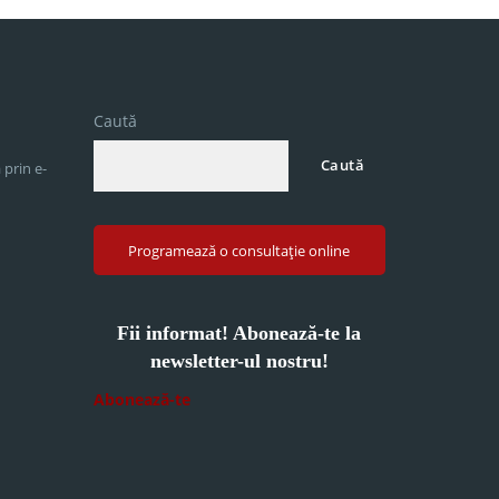
Caută
Caută
 prin e-
Programează o consultație online
Fii informat! Abonează-te la
newsletter-ul nostru!
Abonează-te