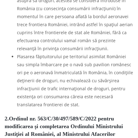
asupra sa droguri, acestea se consideră introduse în
România (cu consecinţa consumării infracţiunii) în
momentul în care persoana aflată la bordul aeronavei
trece frontiera României, intrând astfel în spaţiul aerian
cuprins între frontierele de stat ale României, fără ca
efectuarea controlului vamal român să prezinte
relevanţă în privinţa consumării infracţiunii.
Plasarea făptuitorului pe teritoriul asimilat României
sau simpla îmbarcare pe o navă sub pavilion românesc
ori pe o aeronavă înmatriculată în România, în condiţiile
deţinerii de droguri, nu echivalează cu săvârşirea
infracţiunii de trafic internaţional de droguri, pentru
existenţa ori consumarea căreia este necesară
translatarea frontierei de stat.
2.Ordinul nr. 563/C/30/497/589/C/2022 pentru
modificarea şi completarea Ordinului Ministrului
Justiţiei al României, al Ministrului Afacerilor