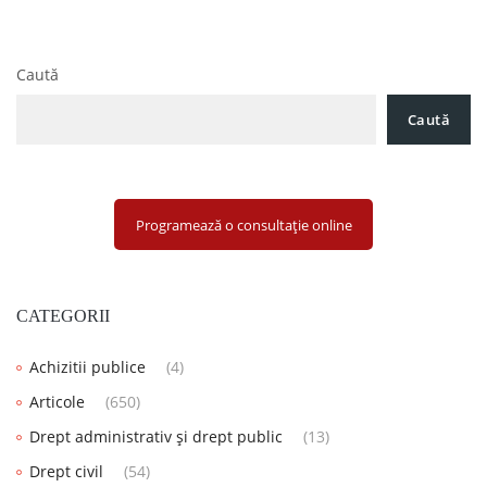
Biletul la Ordin/CEC/Cambie- garanții ale obligațiilor de plată
în România
Caută
Caută
Programează o consultație online
CATEGORII
Achizitii publice
(4)
Articole
(650)
Drept administrativ și drept public
(13)
Drept civil
(54)