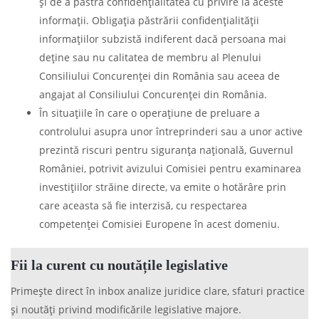
şi de a păstra confidenţialitatea cu privire la aceste
informaţii. Obligaţia păstrării confidenţialităţii
informaţiilor subzistă indiferent dacă persoana mai
deţine sau nu calitatea de membru al Plenului
Consiliului Concurenţei din România sau aceea de
angajat al Consiliului Concurenţei din România.
În situaţiile în care o operaţiune de preluare a
controlului asupra unor întreprinderi sau a unor active
prezintă riscuri pentru siguranţa naţională, Guvernul
României, potrivit avizului Comisiei pentru examinarea
investiţiilor străine directe, va emite o hotărâre prin
care aceasta să fie interzisă, cu respectarea
competenţei Comisiei Europene în acest domeniu.
Fii la curent cu noutățile legislative
Primește direct în inbox analize juridice clare, sfaturi practice
și noutăți privind modificările legislative majore.