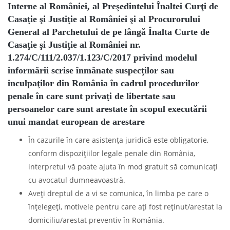
Interne al României, al Preşedintelui Înaltei Curţi de
Casaţie şi Justiţie al României şi al Procurorului
General al Parchetului de pe lângă Înalta Curte de
Casaţie şi Justiţie al României nr.
1.274/C/111/2.037/1.123/C/2017 privind modelul
informării scrise înmânate suspecţilor sau
inculpaţilor din România în cadrul procedurilor
penale în care sunt privaţi de libertate sau
persoanelor care sunt arestate în scopul executării
unui mandat european de arestare
În cazurile în care asistenţa juridică este obligatorie,
conform dispozițiilor legale penale din România,
interpretul vă poate ajuta în mod gratuit să comunicaţi
cu avocatul dumneavoastră.
Aveţi dreptul de a vi se comunica, în limba pe care o
înţelegeţi, motivele pentru care aţi fost reţinut/arestat la
domiciliu/arestat preventiv în România.