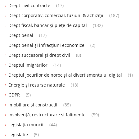
Drept civil contracte
(17)
Drept corporativ, comercial, fuziuni & achiziții
(187)
Drept fiscal, bancar și piețe de capital
(132)
Drept penal
(17)
Drept penal și infracțiuni economice
(2)
Drept succesoral și drept civil
(8)
Dreptul imigrărilor
(14)
Dreptul jocurilor de noroc și al divertismentului digital
(1)
Energie și resurse naturale
(18)
GDPR
(5)
Imobiliare și construcții
(85)
Insolvență, restructurare și falimente
(59)
Legislația muncii
(44)
Legislatie
(5)