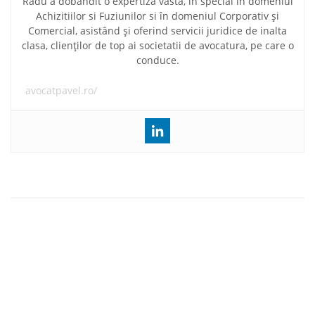
Radu a dobândit o expertiză vastă, în special în domeniul
Achizitiilor si Fuziunilor si în domeniul Corporativ și
Comercial, asistând și oferind servicii juridice de inalta
clasa, clienților de top ai societatii de avocatura, pe care o
conduce.
avocatpavel.ro/
Navigare
Societatea de Avocați Pavel, Mărgărit și Asociații a
în
reprezentat cu succes o companie din România ce activează
în industria energetică, în scopul respingerii unei cereri de
articole
deschidere a procedurii de insolvență formulată cu rea-
credință de un partener de afaceri