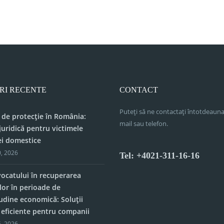
RI RECENTE
CONTACT
Puteți să ne contactați întotdeauna
 de protecție în România:
mail sau telefon.
juridică pentru victimele
ei domestice
, 2026
Tel: +4021-311-16-16
vocatului în recuperarea
lor în perioade de
tudine economică: Soluții
e eficiente pentru companii
, 2026