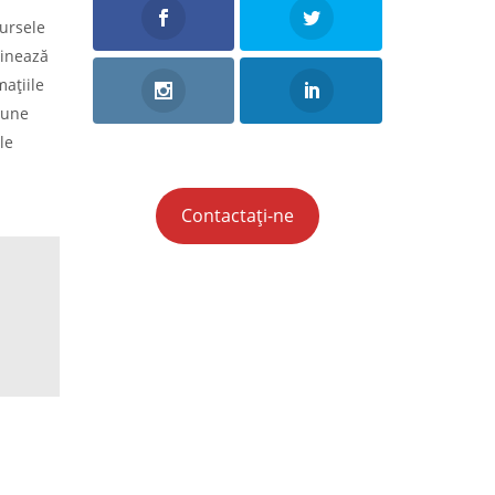
sursele
minează
maţiile
ţiune
le
Contactați-ne