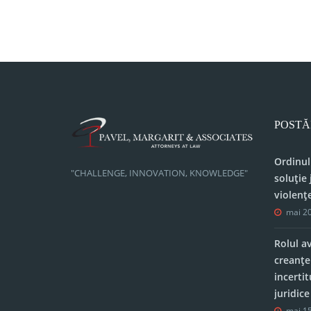
POSTĂ
Ordinul
"CHALLENGE, INNOVATION, KNOWLEDGE"
soluție 
violenț
mai 20
Rolul a
creanțe
incerti
juridic
mai 15