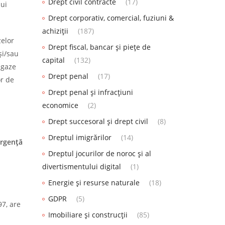
Drept civil contracte
(17)
lui
Drept corporativ, comercial, fuziuni &
achiziții
(187)
zelor
Drept fiscal, bancar și piețe de
şi/sau
capital
(132)
 gaze
Drept penal
(17)
or de
Drept penal și infracțiuni
economice
(2)
Drept succesoral și drept civil
(8)
Dreptul imigrărilor
(14)
urgenţă
Dreptul jocurilor de noroc și al
divertismentului digital
(1)
Energie și resurse naturale
(18)
GDPR
(5)
7, are
Imobiliare și construcții
(85)