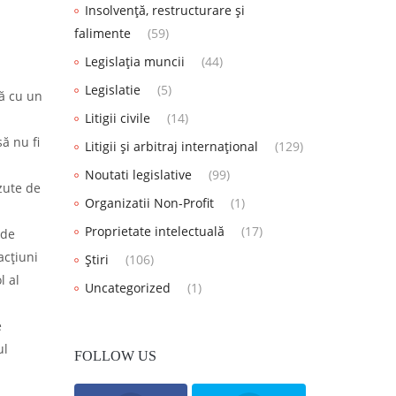
Insolvență, restructurare și
falimente
(59)
Legislația muncii
(44)
Legislatie
(5)
că cu un
Litigii civile
(14)
să nu fi
Litigii și arbitraj internațional
(129)
Noutati legislative
(99)
ăzute de
Organizatii Non-Profit
(1)
Proprietate intelectuală
(17)
 de
acţiuni
Știri
(106)
l al
Uncategorized
(1)
e
ul
FOLLOW US