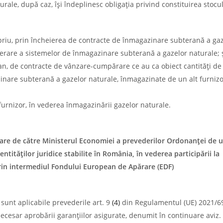
rale, după caz, îşi îndeplinesc obligaţia privind constituirea stocu
riu, prin încheierea de contracte de înmagazinare subterană a ga
operare a sistemelor de înmagazinare subterană a gazelor naturale; 
 an, de contracte de vânzare-cumpărare ce au ca obiect cantităţi de
inare subterană a gazelor naturale, înmagazinate de un alt furniz
urnizor, în vederea înmagazinării gazelor naturale.
care de către Ministerul Economiei a prevederilor Ordonanţei de 
ntităţilor juridice stabilite în România, în vederea participării la
prin intermediul Fondului European de Apărare (EDF)
i sunt aplicabile prevederile art. 9
(4)
din Regulamentul (UE) 2021/69
necesar aprobării garanţiilor asigurate, denumit în continuare aviz.