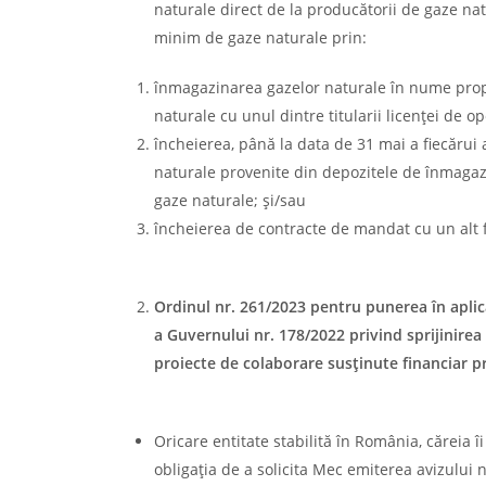
naturale direct de la producătorii de gaze natu
minim de gaze naturale prin:
înmagazinarea gazelor naturale în nume prop
naturale cu unul dintre titularii licenţei de 
încheierea, până la data de 31 mai a fiecărui
naturale provenite din depozitele de înmagaz
gaze naturale; şi/sau
încheierea de contracte de mandat cu un alt f
Ordinul nr. 261/2023 pentru punerea în apli
a Guvernului nr. 178/2022 privind sprijinirea e
proiecte de colaborare susţinute financiar 
Oricare entitate stabilită în România, căreia î
obligaţia de a solicita Mec emiterea avizului 