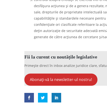
desfăşura acţiunea şi de a genera rezultate, nu
sale, drepturile de proprietate intelectuală 
capabilităţile şi standardele necesare pentru d
confidenţiale ori clasificate referitoare la ac
deţin autorizaţie de securitate adecvată emisă
generate de către acţiunea de cercetare şi/sau
Fii la curent cu noutățile legislative
Primește direct în inbox analize juridice clare, sfatu
Abonați-vă la newsletter-ul nostru!