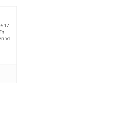
te 17
 în
erind