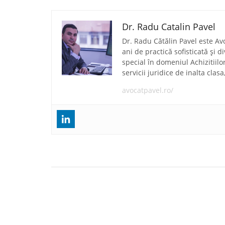
Dr. Radu Catalin Pavel
Dr. Radu Cătălin Pavel este Av
ani de practică sofisticată și 
special în domeniul Achizitiilo
servicii juridice de inalta clas
avocatpavel.ro/
Navigare
Societatea Românească de Avocatură Pavel, M
în
Asociații asistă și reprezintă cea mai mare societa
România din domeniul de Multi-Level Marketing î
articole
dezvoltării unei platforme de cursuri online din 