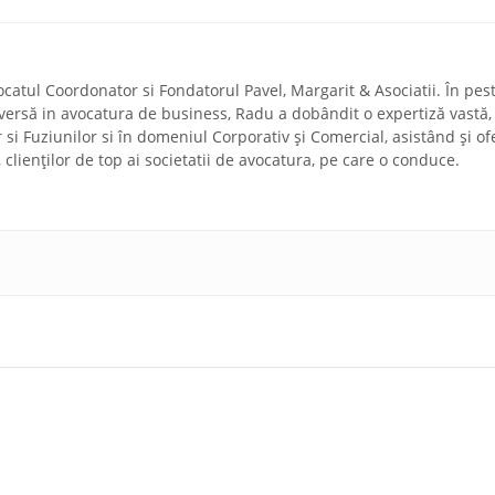
ocatul Coordonator si Fondatorul Pavel, Margarit & Asociatii. În pes
diversă in avocatura de business, Radu a dobândit o expertiză vastă,
r si Fuziunilor si în domeniul Corporativ și Comercial, asistând și of
a, clienților de top ai societatii de avocatura, pe care o conduce.
ărgărit și
Ce modificari s-au adus cu privire la drepturile
te din
consumatorului în România?
n vederea
România