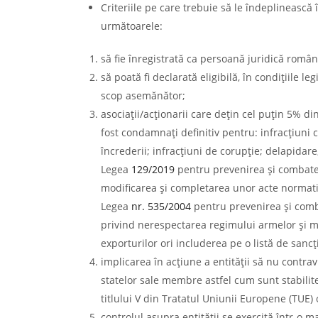
Criteriile pe care trebuie să le îndeplinească
următoarele:
să fie înregistrată ca persoană juridică român
să poată fi declarată eligibilă, în condiţiile l
scop asemănător;
asociaţii/acţionarii care deţin cel puţin 5% din
fost condamnaţi definitiv pentru: infracţiuni 
încrederii; infracţiuni de corupţie; delapidare;
Legea
129/2019
pentru prevenirea şi combatere
modificarea şi completarea unor acte normative
Legea
nr. 535/2004
pentru prevenirea şi comba
privind nerespectarea regimului armelor şi mun
exporturilor ori includerea pe o listă de sancţi
implicarea în acţiune a entităţii să nu contrav
statelor sale membre astfel cum sunt stabilite
titlului V din Tratatul Uniunii Europene (TUE) o
controlul asupra entităţii se exercită într-o 