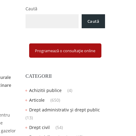
Caută
Caută
Programează o consultație online
CATEGORII
turale
zinare
Achizitii publice
(4)
Articole
(650)
Drept administrativ și drept public
pentru
(13)
le
Drept civil
(54)
 gazelor