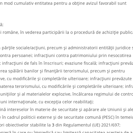
 în mod cumulativ entitatea pentru a obţine avizul favorabil sunt
ă;
egii române, în vederea participării la o procedură de achiziţie publi
 părţile sociale/acţiuni, precum şi administratorii entităţii juridice 
contra persoanei; infracţiuni contra patrimoniului prin nesocotirea
 infracţiuni de fals în înscrisuri; evaziune fiscală; infracţiuni prev
a spălării banilor şi finanţării terorismului, precum şi pentru
, cu modificările şi completările ulterioare; infracţiuni prevăzute
terea terorismului, cu modificările şi completările ulterioare; infr
iţiilor şi al materialelor explozive, încălcarea regimului de contro
uni internaţionale, cu excepţia celor reabilitaţi;
ină intereselor în materie de securitate şi apărare ale Uniunii şi al
 în cadrul politicii externe şi de securitate comună (PESC) în temei
ri obiectivelor stabilite la
3
din Regulamentul (UE) 2021/697;
manieră în care nu împiedică sau limitează capacitatea acesteia de a