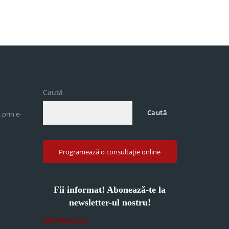
Caută
Caută
 prin e-
Programează o consultație online
Fii informat! Abonează-te la
newsletter-ul nostru!
Abonează-te