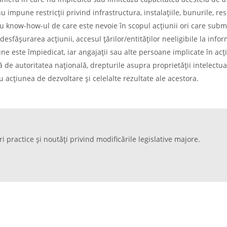
 impune restricţii privind infrastructura, instalaţiile, bunurile, re
sau know-how-ul de care este nevoie în scopul acţiunii ori care sub
esfăşurarea acţiunii, accesul ţărilor/entităţilor neeligibile la infor
ţiune este împiedicat, iar angajaţii sau alte persoane implicate în ac
 de autoritatea naţională, drepturile asupra proprietăţii intelectua
 acţiunea de dezvoltare şi celelalte rezultate ale acestora.
ri practice și noutăți privind modificările legislative majore.