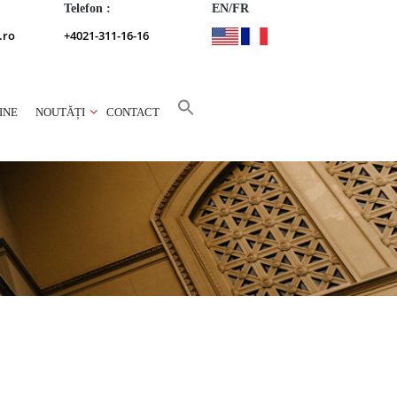
Telefon :
EN/FR
.ro
+4021-311-16-16
INE
NOUTĂȚI
CONTACT