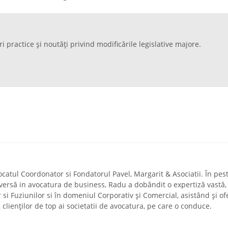
ri practice și noutăți privind modificările legislative majore.
ocatul Coordonator si Fondatorul Pavel, Margarit & Asociatii. În pes
diversă in avocatura de business, Radu a dobândit o expertiză vastă,
r si Fuziunilor si în domeniul Corporativ și Comercial, asistând și of
a, clienților de top ai societatii de avocatura, pe care o conduce.