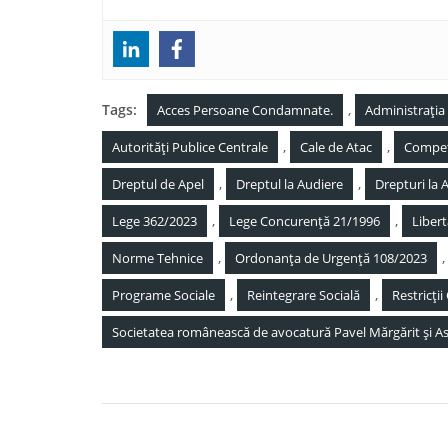
Tags:
,
Acces Persoane Condamnate.
Administrația
,
,
Autorități Publice Centrale
Cale de Atac
Compet
,
,
Dreptul de Apel
Dreptul la Audiere
Drepturi la 
,
,
Lege 362/2023
Lege Concurență 21/1996
Liber
,
Norme Tehnice
Ordonanța de Urgență 108/2023
,
,
Programe Sociale
Reintegrare Socială
Restricți
Societatea românească de avocatură Pavel Mărgărit și Aso
Navigare
Litigii privind relațiile de vecinătate (grănițuir