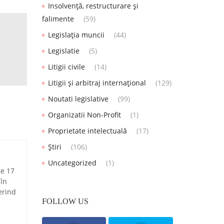
Insolvență, restructurare și
falimente
(59)
Legislația muncii
(44)
Legislatie
(5)
Litigii civile
(14)
Litigii și arbitraj internațional
(129)
Noutati legislative
(99)
Organizatii Non-Profit
(1)
Proprietate intelectuală
(17)
Știri
(106)
Uncategorized
(1)
te 17
 în
erind
FOLLOW US