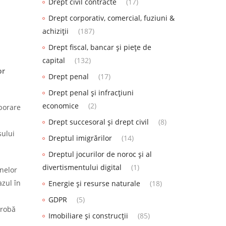
Drept civil contracte
(17)
Drept corporativ, comercial, fuziuni &
achiziții
(187)
Drept fiscal, bancar și piețe de
capital
(132)
or
Drept penal
(17)
Drept penal și infracțiuni
economice
(2)
aborare
Drept succesoral și drept civil
(8)
sului
Dreptul imigrărilor
(14)
Dreptul jocurilor de noroc și al
divertismentului digital
(1)
anelor
azul în
Energie și resurse naturale
(18)
GDPR
(5)
probă
Imobiliare și construcții
(85)