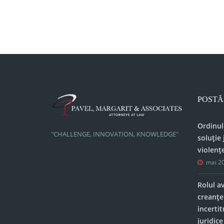
în
servitutea de trecere și de vedere)
articole
POSTĂ
Ordinul
"CHALLENGE, INNOVATION, KNOWLEDGE"
soluție 
violenț
mai 20
Rolul a
creanțe
incerti
juridic