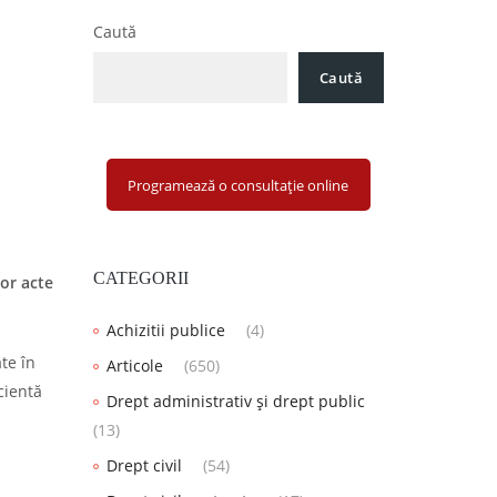
Caută
Caută
Programează o consultație online
CATEGORII
or acte
Achizitii publice
(4)
te în
Articole
(650)
cientă
Drept administrativ și drept public
(13)
Drept civil
(54)