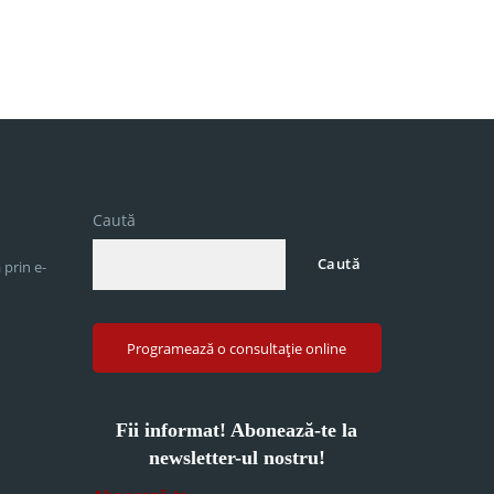
Caută
Caută
 prin e-
Programează o consultație online
Fii informat! Abonează-te la
newsletter-ul nostru!