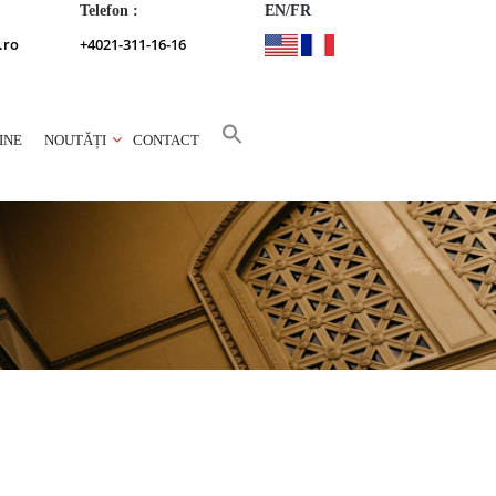
Telefon :
EN/FR
.ro
+4021-311-16-16
INE
NOUTĂȚI
CONTACT