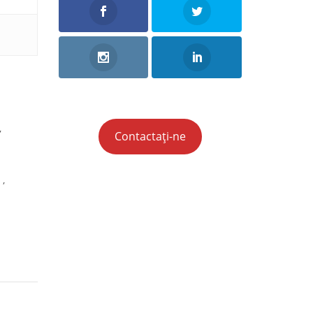
,
Contactați-ne
,
impunere