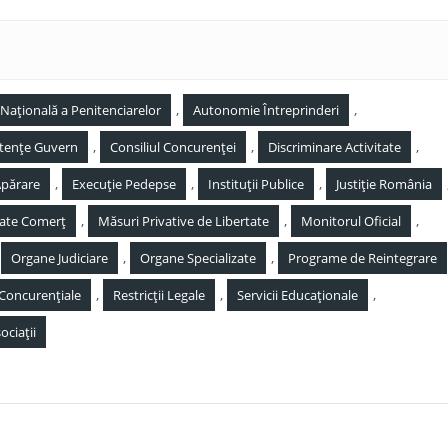
,
,
 Națională a Penitenciarelor
Autonomie Întreprinderi
,
,
,
ențe Guvern
Consiliul Concurenței
Discriminare Activitate
,
,
,
Apărare
Execuție Pedepse
Instituții Publice
Justiție România
,
,
,
tate Comerț
Măsuri Privative de Libertate
Monitorul Oficial
,
,
,
Organe Judiciare
Organe Specializate
Programe de Reintegrare
,
,
,
i Concurențiale
Restricții Legale
Servicii Educaționale
ciații
e,
Litigii Fiscale în România: Contestarea deciziilor de 