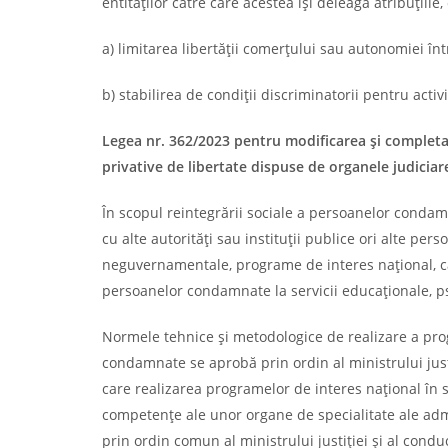
entităţilor către care acestea îşi deleagă atribuţii
a) limitarea libertăţii comerţului sau autonomiei în
b) stabilirea de condiţii discriminatorii pentru activ
Legea nr. 362/2023 pentru modificarea şi completa
privative de libertate dispuse de organele judiciar
În scopul reintegrării sociale a persoanelor condam
cu alte autorităţi sau instituţii publice ori alte pe
neguvernamentale, programe de interes naţional, car
persoanelor condamnate la servicii educaţionale, psi
Normele tehnice şi metodologice de realizare a prog
condamnate se aprobă prin ordin al ministrului justiţ
care realizarea programelor de interes naţional în 
competenţe ale unor organe de specialitate ale adm
prin ordin comun al ministrului justiţiei şi al condu