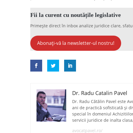
Fii la curent cu noutățile legislative
Primește direct în inbox analize juridice clare, sfatu
Abonați-vă la newsletter-ul nostru!
Dr. Radu Catalin Pavel
Dr. Radu Cătălin Pavel este Av
ani de practică sofisticată și 
special în domeniul Achizitiilo
servicii juridice de inalta clas
avocatpavel.ro/