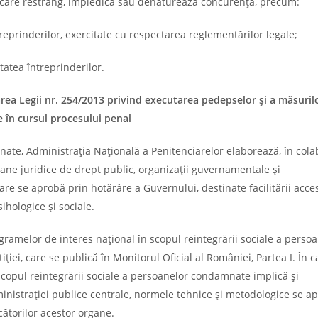
le, care restrâng, împiedică sau denaturează concurenţa, precum:
treprinderilor, exercitate cu respectarea reglementărilor legale;
itatea întreprinderilor.
rea Legii nr. 254/2013 privind executarea pedepselor şi a măsuril
e în cursul procesului penal
nate, Administraţia Naţională a Penitenciarelor elaborează, în col
rsoane juridice de drept public, organizaţii guvernamentale şi
e se aprobă prin hotărâre a Guvernului, destinate facilitării acce
hologice şi sociale.
ramelor de interes naţional în scopul reintegrării sociale a perso
iei, care se publică în Monitorul Oficial al României, Partea I. În c
scopul reintegrării sociale a persoanelor condamnate implică şi
inistraţiei publice centrale, normele tehnice şi metodologice se a
cătorilor acestor organe.