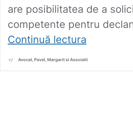
are posibilitatea de a soli
competente pentru declanș
Procedura
Continuă lectura
de
Executare
Silită:
Avocat, Pavel, Margarit si Asociatii
Soluții
Legale,
Drepturi
și
Pași
de
Urmat