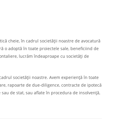
ică cheie, în cadrul societății noastre de avocatură
ă o adoptă în toate proiectele sale, beneficiind de
ontaliere, lucrăm îndeaproape cu societăți de
 cadrul societății noastre. Avem experiență în toate
re, rapoarte de due-diligence, contracte de ipotecă
e sau de stat, sau aflate în procedura de insolvență,