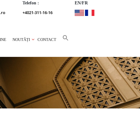
Telefon :
EN/FR
.ro
+4021-311-16-16
INE
NOUTĂȚI
CONTACT