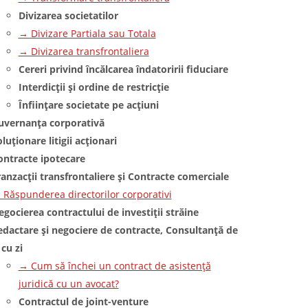
Divizarea societatilor
→ Divizare Partiala sau Totala
→ Divizarea transfrontaliera
Cereri privind încălcarea îndatoririi fiduciare
Interdicții și ordine de restricție
Înființare societate pe acțiuni
uvernanța corporativă
luționare litigii acționari
ontracte ipotecare
ranzacții transfrontaliere și Contracte comerciale
 Răspunderea directorilor corporativi
gocierea contractului de investiții străine
edactare și negociere de contracte, Consultanță de
 cu zi
→ Cum să închei un contract de asistență
juridică cu un avocat?
Contractul de joint-venture