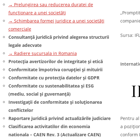
→ Prelungirea sau reducerea duratei de
funcționare a unei societăți
„Promptit
→ Schimbarea formei juridice a unei societăți
companie
comerciale
Sursa: IF
Consultanță juridică privind alegerea structurii
legale adecvate
→ Radiere sucursala in Romania
Protecția avertizorilor de integritate și etică
Internati
Conformitate împotriva corupției și mituirii
Conformitate cu protecția datelor și GDPR
Conformitate cu sustenabilitatea și ESG
(mediu, social și guvernanță)
Investigații de conformitate și soluționarea
conflictelor
Raportare juridică privind actualizările judiciare
Pentru al
Clasificarea activitatilor din economia
a pozițio
nationala – CAEN Rev. 3 (Actualizare CAEN)
conform I