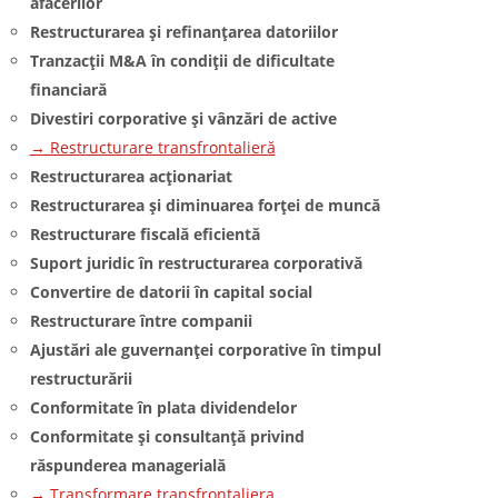
afacerilor
Restructurarea și refinanțarea datoriilor
Tranzacții M&A în condiții de dificultate
financiară
Divestiri corporative și vânzări de active
→ Restructurare transfrontalieră
Restructurarea acționariat
Restructurarea și diminuarea forței de muncă
Restructurare fiscală eficientă
Suport juridic în restructurarea corporativă
Convertire de datorii în capital social
Restructurare între companii
Ajustări ale guvernanței corporative în timpul
restructurării
Conformitate în plata dividendelor
Conformitate și consultanță privind
răspunderea managerială
→ Transformare transfrontaliera