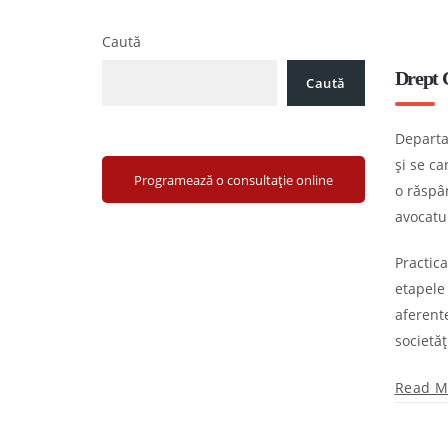
Caută
Drept C
Caută
Departam
și se ca
Programează o consultație online
o răspâ
avocatur
Practica
etapele
aferente
societăț
Read M