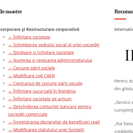
ile noastre
Recunoaș
ncorporare și Restructurare corporativă
Internati
→ Înființare societate
→ Schimbarea sediului social al unei societăți
→ Dizolvare și lichidare societate
→ Numirea și revocarea administratorului
→ Cesiune părți sociale
→ Modificare cod CAEN
Pentru do
→ Contractul de cesiune părți sociale
din ghidu
→ Înființare sucursală în România
→ Înființare societate pe acțiuni
„Servicii 
→ Deschiderea conturilor bancare pentru
cunoștinț
societăți comerciale
→ Înregistrarea declarației de beneficiari reali
„Pot folo
→ Modificarea statutului unei fundații
credibili