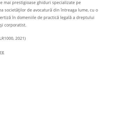
le mai prestigioase ghiduri specializate pe
rea societăților de avocatură din întreaga lume, cu o
ertiză în domeniile de practică legală a dreptului
și corporatist.
FLR1000, 2021)
re