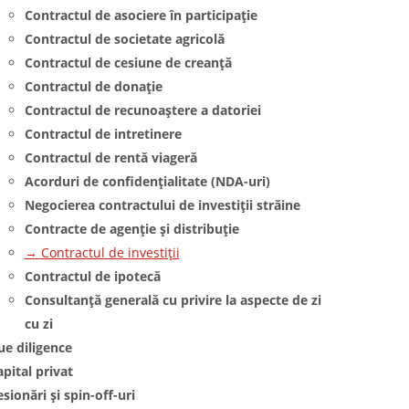
Contractul de asociere în participație
Contractul de societate agricolă
Contractul de cesiune de creanță
Contractul de donație
Contractul de recunoaștere a datoriei
Contractul de intretinere
Contractul de rentă viageră
Acorduri de confidențialitate (NDA-uri)
Negocierea contractului de investiții străine
Contracte de agenție și distribuție
→ Contractul de investiții
Contractul de ipotecă
Consultanță generală cu privire la aspecte de zi
cu zi
ue diligence
pital privat
sionări și spin-off-uri