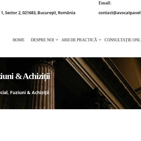
Email:
 1, Sector 2, 021683, București, România
contact@avocatpavel
HOME
DESPRE NOI
ARII DE PRACTICĂ
CONSULTAȚIE ONL
iuni & Achiziții
al, Fuziuni & Achiziții