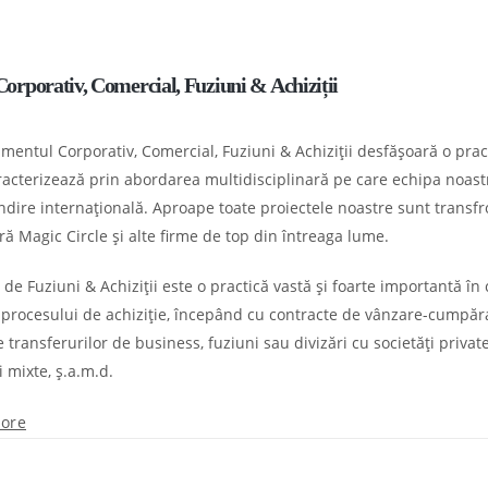
orporativ, Comercial, Fuziuni & Achiziții
entul Corporativ, Comercial, Fuziuni & Achiziții desfășoară o pract
racterizează prin abordarea multidisciplinară pe care echipa noastr
ndire internațională. Aproape toate proiectele noastre sunt transfr
ă Magic Circle și alte firme de top din întreaga lume.
 de Fuziuni & Achiziții este o practică vastă și foarte importantă în
 procesului de achiziție, începând cu contracte de vânzare-cumpăra
 transferurilor de business, fuziuni sau divizări cu societăți privat
i mixte, ș.a.m.d.
ore