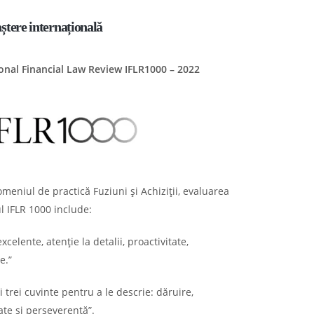
tere internațională
onal Financial Law Review IFLR1000 – 2022
meniul de practică Fuziuni și Achiziții, evaluarea
l IFLR 1000 include:
excelente, atenție la detalii, proactivitate,
e.”
si trei cuvinte pentru a le descrie: dăruire,
tate și perseverență”.