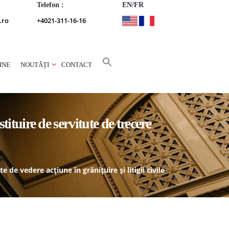
Telefon :
EN/FR
.ro
+4021-311-16-16
INE
NOUTĂȚI
CONTACT
tituire de servitute de trecere
 de vedere acțiune în grănițuire și litigii civile