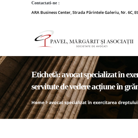
Contactati-ne :
ARA Business Center, Strada Părintele Galeriu, Nr. 6C, Et
Etichetă:
avocat specializat în exe
servitute de vedere acțiune în grăniț
Home
avocat specializat în exercitarea dreptului 