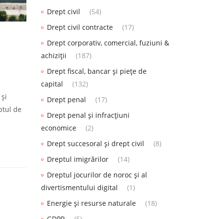
Drept civil
(54)
Drept civil contracte
(17)
Drept corporativ, comercial, fuziuni &
achiziții
(187)
Drept fiscal, bancar și piețe de
capital
(132)
 și
Drept penal
(17)
ptul de
Drept penal și infracțiuni
economice
(2)
Drept succesoral și drept civil
(8)
Dreptul imigrărilor
(14)
Dreptul jocurilor de noroc și al
divertismentului digital
(1)
Energie și resurse naturale
(18)
GDPR
(5)