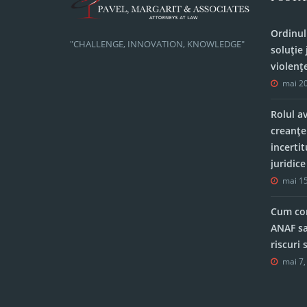
Ordinul
"CHALLENGE, INNOVATION, KNOWLEDGE"
soluție 
violenț
mai 20
Rolul a
creanțe
incerti
juridic
mai 15
Cum con
ANAF sa
riscuri
mai 7,