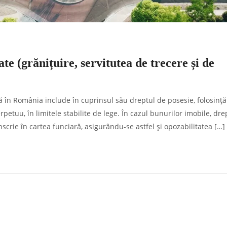
tate (grănițuire, servitutea de trecere și de
ă în România include în cuprinsul său dreptul de posesie, folosință
rpetuu, în limitele stabilite de lege. În cazul bunurilor imobile, dre
nscrie în cartea funciară, asigurându-se astfel și opozabilitatea […]