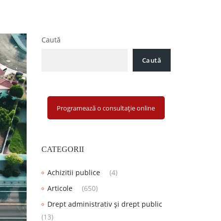
Caută
Caută
Programează o consultație online
CATEGORII
Achizitii publice
(4)
Articole
(650)
Drept administrativ și drept public
(13)