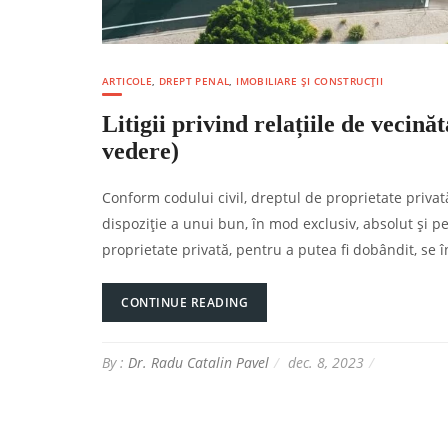
ARTICOLE
,
DREPT PENAL
,
IMOBILIARE ȘI CONSTRUCȚII
Litigii privind relațiile de vecină
vedere)
Conform codului civil, dreptul de proprietate privat
dispoziție a unui bun, în mod exclusiv, absolut și pe
proprietate privată, pentru a putea fi dobândit, se î
CONTINUE READING
By :
Dr. Radu Catalin Pavel
dec. 8, 2023