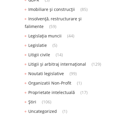
Imobiliare și construcții
(85)
Insolvență, restructurare și
falimente
(59)
Legislația muncii
(44)
Legislatie
(5)
Litigii civile
(14)
Litigii și arbitraj internațional
(129)
Noutati legislative
(99)
Organizatii Non-Profit
(1)
Proprietate intelectuală
(17)
Știri
(106)
Uncategorized
(1)