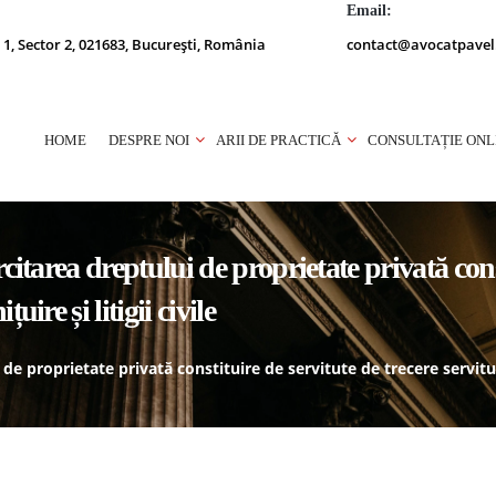
Email:
 1, Sector 2, 021683, București, România
contact@avocatpavel
HOME
DESPRE NOI
ARII DE PRACTICĂ
CONSULTAȚIE ONL
rcitarea dreptului de proprietate privată cons
uire și litigii civile
de proprietate privată constituire de servitute de trecere servitute