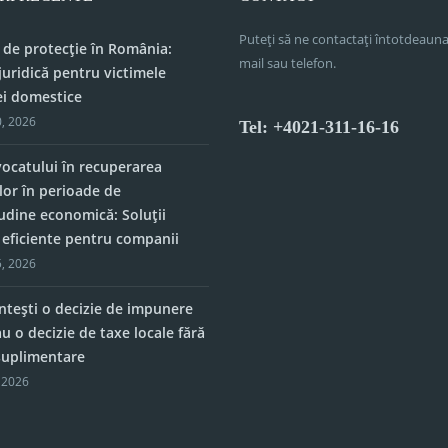
Puteți să ne contactați întotdeauna
 de protecție în România:
mail sau telefon.
juridică pentru victimele
ei domestice
, 2026
Tel: +4021-311-16-16
vocatului în recuperarea
lor în perioade de
tudine economică: Soluții
e eficiente pentru companii
, 2026
tești o decizie de impunere
u o decizie de taxe locale fără
 suplimentare
 2026