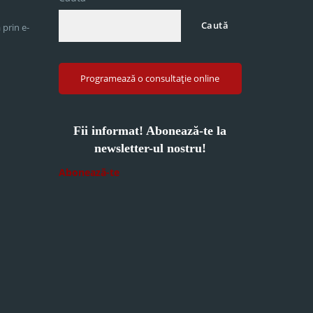
Caută
 prin e-
Programează o consultație online
Fii informat! Abonează-te la
newsletter-ul nostru!
Abonează-te