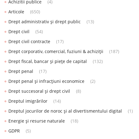
Achizitii publice
(4)
Articole
(650)
Drept administrativ și drept public
(13)
Drept civil
(54)
Drept civil contracte
(17)
Drept corporativ, comercial, fuziuni & achiziții
(187)
Drept fiscal, bancar și piețe de capital
(132)
Drept penal
(17)
Drept penal și infracțiuni economice
(2)
Drept succesoral și drept civil
(8)
Dreptul imigrărilor
(14)
Dreptul jocurilor de noroc și al divertismentului digital
(1)
Energie și resurse naturale
(18)
GDPR
(5)