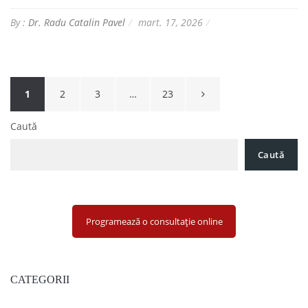
By :
Dr. Radu Catalin Pavel
mart. 17, 2026
Paginație
1
2
3
…
23
articole
Caută
Caută
Programează o consultație online
CATEGORII