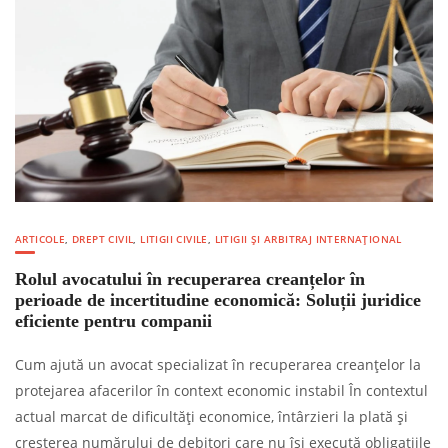
ARTICOLE
,
DREPT CIVIL
,
LITIGII CIVILE
,
LITIGII ȘI ARBITRAJ INTERNAȚIONAL
Rolul avocatului în recuperarea creanțelor în
perioade de incertitudine economică: Soluții juridice
eficiente pentru companii
Cum ajută un avocat specializat în recuperarea creanțelor la
protejarea afacerilor în context economic instabil În contextul
actual marcat de dificultăți economice, întârzieri la plată și
creșterea numărului de debitori care nu își execută obligațiile