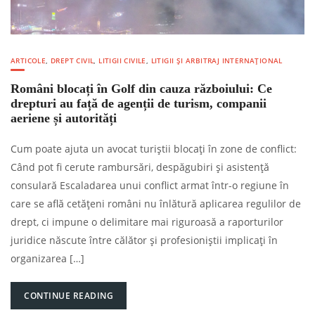
ARTICOLE
,
DREPT CIVIL
,
LITIGII CIVILE
,
LITIGII ȘI ARBITRAJ INTERNAȚIONAL
Români blocați în Golf din cauza războiului: Ce
drepturi au față de agenții de turism, companii
aeriene și autorități
Cum poate ajuta un avocat turiștii blocați în zone de conflict:
Când pot fi cerute rambursări, despăgubiri și asistență
consulară Escaladarea unui conflict armat într-o regiune în
care se află cetățeni români nu înlătură aplicarea regulilor de
drept, ci impune o delimitare mai riguroasă a raporturilor
juridice născute între călător și profesioniștii implicați în
organizarea […]
CONTINUE READING