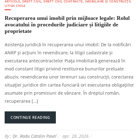
ARTICOLE
,
DREPT CIVIL
,
DREPT CIVIL CONTRACTE
,
IMOBILIARE ȘI CONSTRUCȚII
,
LITIGII CIVILE
Recuperarea unui imobil prin mijloace legale: Rolul
avocatului în procedurile judiciare și litigiile de
proprietate
Asistența juridică în recuperarea unui imobil: De la notificări
ANRP și acțiuni în revendicare, la litigii cadastrale și
executarea antecontractelor Piața imobiliară generează în
mod constant litigii privind restituirea bunurilor preluate
abuziv, revendicarea unor terenuri sau construcții, corectarea
situației juridice din cartea funciară ori executarea obligațiilor
asumate prin promisiuni de vânzare. În dreptul român,
recuperarea […]
CONTINUE READING
By :
Dr. Radu Catalin Pavel
apr. 20, 2026