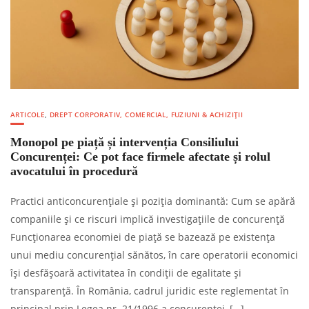
ARTICOLE
,
DREPT CORPORATIV, COMERCIAL, FUZIUNI & ACHIZIȚII
Monopol pe piață și intervenția Consiliului
Concurenței: Ce pot face firmele afectate și rolul
avocatului în procedură
Practici anticoncurențiale și poziția dominantă: Cum se apără
companiile și ce riscuri implică investigațiile de concurență
Funcționarea economiei de piață se bazează pe existența
unui mediu concurențial sănătos, în care operatorii economici
își desfășoară activitatea în condiții de egalitate și
transparență. În România, cadrul juridic este reglementat în
principal prin Legea nr. 21/1996 a concurenței, […]