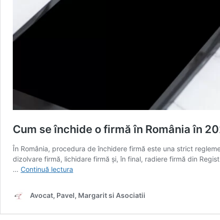
Cum se închide o firmă în România în 20
În România, procedura de închidere firmă este una strict regleme
dizolvare firmă, lichidare firmă și, în final, radiere firmă din Re
Cum
…
Continuă lectura
se
închide
Avocat, Pavel, Margarit si Asociatii
o
firmă