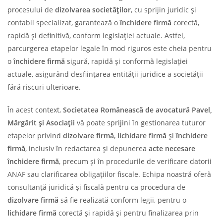
procesului de
dizolvarea societăților
, cu sprijin juridic și
contabil specializat, garantează o
închidere firmă
corectă,
rapidă și definitivă, conform legislației actuale. Astfel,
parcurgerea etapelor legale în mod riguros este cheia pentru
o
închidere firmă
sigură, rapidă și conformă legislației
actuale, asigurând desființarea entității juridice a societății
fără riscuri ulterioare.
În acest context,
Societatea Românească de avocatură Pavel,
Mărgărit și Asociații
vă poate sprijini în gestionarea tuturor
etapelor privind
dizolvare firmă
,
lichidare firmă
și
închidere
firmă
, inclusiv în redactarea și depunerea
acte necesare
închidere firmă
, precum și în procedurile de verificare datorii
ANAF sau clarificarea obligațiilor fiscale. Echipa noastră oferă
consultanță juridică și fiscală pentru ca procedura de
dizolvare firmă
să fie realizată conform legii, pentru o
lichidare firmă
corectă și rapidă și pentru finalizarea prin