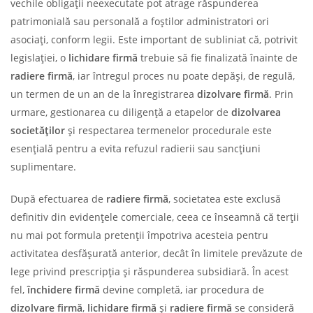
vechile obligații neexecutate pot atrage răspunderea
patrimonială sau personală a foștilor administratori ori
asociați, conform legii. Este important de subliniat că, potrivit
legislației, o
lichidare firmă
trebuie să fie finalizată înainte de
radiere firmă
, iar întregul proces nu poate depăși, de regulă,
un termen de un an de la înregistrarea
dizolvare firmă
. Prin
urmare, gestionarea cu diligență a etapelor de
dizolvarea
societăților
și respectarea termenelor procedurale este
esențială pentru a evita refuzul radierii sau sancțiuni
suplimentare.
După efectuarea de
radiere firmă
, societatea este exclusă
definitiv din evidențele comerciale, ceea ce înseamnă că terții
nu mai pot formula pretenții împotriva acesteia pentru
activitatea desfășurată anterior, decât în limitele prevăzute de
lege privind prescripția și răspunderea subsidiară. În acest
fel,
închidere firmă
devine completă, iar procedura de
dizolvare firmă
,
lichidare firmă
și
radiere firmă
se consideră