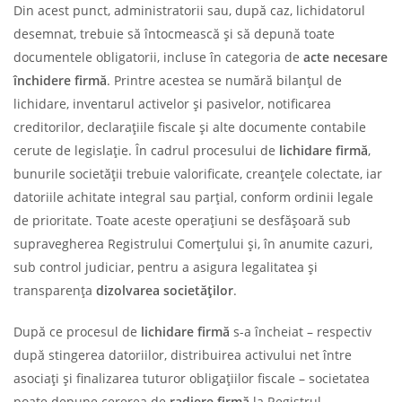
Din acest punct, administratorii sau, după caz, lichidatorul
desemnat, trebuie să întocmească și să depună toate
documentele obligatorii, incluse în categoria de
acte necesare
închidere firmă
. Printre acestea se numără bilanțul de
lichidare, inventarul activelor și pasivelor, notificarea
creditorilor, declarațiile fiscale și alte documente contabile
cerute de legislație. În cadrul procesului de
lichidare firmă
,
bunurile societății trebuie valorificate, creanțele colectate, iar
datoriile achitate integral sau parțial, conform ordinii legale
de prioritate. Toate aceste operațiuni se desfășoară sub
supravegherea Registrului Comerțului și, în anumite cazuri,
sub control judiciar, pentru a asigura legalitatea și
transparența
dizolvarea societăților
.
După ce procesul de
lichidare firmă
s-a încheiat – respectiv
după stingerea datoriilor, distribuirea activului net între
asociați și finalizarea tuturor obligațiilor fiscale – societatea
poate depune cererea de
radiere firmă
la Registrul