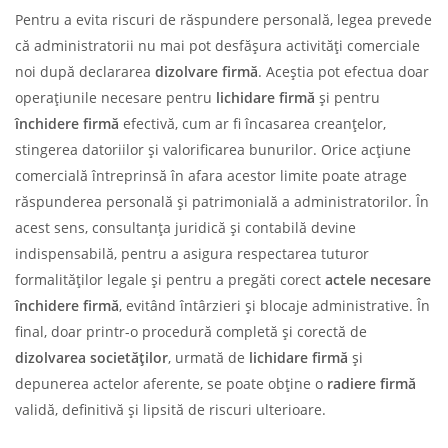
Pentru a evita riscuri de răspundere personală, legea prevede
că administratorii nu mai pot desfășura activități comerciale
noi după declararea
dizolvare firmă
. Aceștia pot efectua doar
operațiunile necesare pentru
lichidare firmă
și pentru
închidere firmă
efectivă, cum ar fi încasarea creanțelor,
stingerea datoriilor și valorificarea bunurilor. Orice acțiune
comercială întreprinsă în afara acestor limite poate atrage
răspunderea personală și patrimonială a administratorilor. În
acest sens, consultanța juridică și contabilă devine
indispensabilă, pentru a asigura respectarea tuturor
formalităților legale și pentru a pregăti corect
actele necesare
închidere firmă
, evitând întârzieri și blocaje administrative. În
final, doar printr-o procedură completă și corectă de
dizolvarea societăților
, urmată de
lichidare firmă
și
depunerea actelor aferente, se poate obține o
radiere firmă
validă, definitivă și lipsită de riscuri ulterioare.