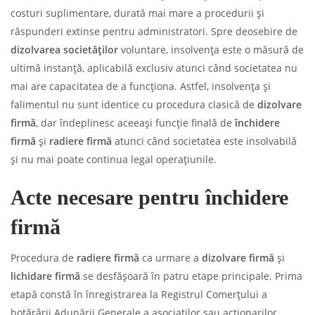
costuri suplimentare, durată mai mare a procedurii și
răspunderi extinse pentru administratori. Spre deosebire de
dizolvarea societăților
voluntare, insolvența este o măsură de
ultimă instanță, aplicabilă exclusiv atunci când societatea nu
mai are capacitatea de a funcționa. Astfel, insolvența și
falimentul nu sunt identice cu procedura clasică de
dizolvare
firmă
, dar îndeplinesc aceeași funcție finală de
închidere
firmă
și
radiere firmă
atunci când societatea este insolvabilă
și nu mai poate continua legal operațiunile.
Acte necesare pentru închidere
firmă
Procedura de
radiere firmă
ca urmare a
dizolvare firmă
și
lichidare firmă
se desfășoară în patru etape principale. Prima
etapă constă în înregistrarea la Registrul Comerțului a
hotărârii Adunării Generale a asociaților sau acționarilor