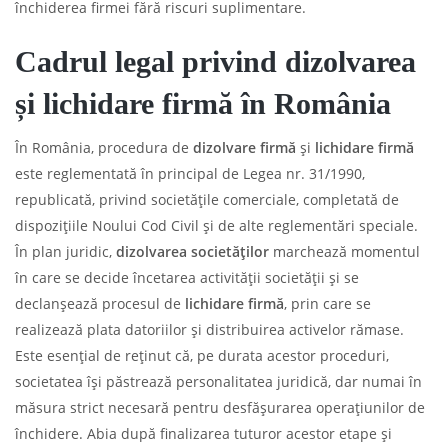
închiderea firmei fără riscuri suplimentare.
Cadrul legal privind dizolvarea
și lichidare firmă în România
În România, procedura de
dizolvare firmă
și
lichidare firmă
este reglementată în principal de Legea nr. 31/1990,
republicată, privind societățile comerciale, completată de
dispozițiile Noului Cod Civil și de alte reglementări speciale.
În plan juridic,
dizolvarea societăților
marchează momentul
în care se decide încetarea activității societății și se
declanșează procesul de
lichidare firmă
, prin care se
realizează plata datoriilor și distribuirea activelor rămase.
Este esențial de reținut că, pe durata acestor proceduri,
societatea își păstrează personalitatea juridică, dar numai în
măsura strict necesară pentru desfășurarea operațiunilor de
închidere. Abia după finalizarea tuturor acestor etape și