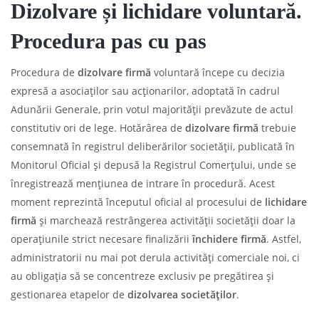
Dizolvare și lichidare voluntară.
Procedura pas cu pas
Procedura de
dizolvare firmă
voluntară începe cu decizia
expresă a asociaților sau acționarilor, adoptată în cadrul
Adunării Generale, prin votul majorității prevăzute de actul
constitutiv ori de lege. Hotărârea de
dizolvare firmă
trebuie
consemnată în registrul deliberărilor societății, publicată în
Monitorul Oficial și depusă la Registrul Comerțului, unde se
înregistrează mențiunea de intrare în procedură. Acest
moment reprezintă începutul oficial al procesului de
lichidare
firmă
și marchează restrângerea activității societății doar la
operațiunile strict necesare finalizării
închidere firmă
. Astfel,
administratorii nu mai pot derula activități comerciale noi, ci
au obligația să se concentreze exclusiv pe pregătirea și
gestionarea etapelor de
dizolvarea societăților
.