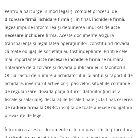
Pentru a parcurge în mod legal și complet procesul de
dizolvare firmă
,
lichidare firmă
și, în final,
închidere firmă
,
legea impune întocmirea și depunerea unui set de
acte
necesare închidere firmă
. Aceste documente asigură
transparența și legalitatea operațiunilor, constituind dovada
că toate obligațiile societății au fost îndeplinite. Printre cele
mai importante
acte necesare închidere firmă
se numără:
hotărârea de dizolvare și dovada publicării ei în Monitorul
Oficial, actul de numire a lichidatorului, bilanțul și raportul de
lichidare, inventarul activelor și pasivelor, situațiile contabile
de regularizare, dovada plății tuturor datoriilor (inclusiv
fiscale și salariale), declarațiile fiscale finale și, la final, cererea
de
radiere firmă
la ONRC, însoțită de toate anexele obligatorii
prevăzute de lege.
Întocmirea acestor documente este un pas critic în procedura
de
dizolvarea societăților
, întrucât orice omisiune sau eroare