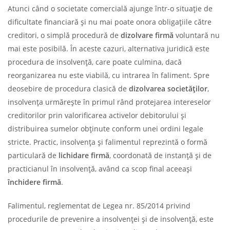
Atunci când o societate comercială ajunge într-o situație de
dificultate financiară și nu mai poate onora obligațiile către
creditori, o simplă procedură de
dizolvare firmă
voluntară nu
mai este posibilă. În aceste cazuri, alternativa juridică este
procedura de insolvență, care poate culmina, dacă
reorganizarea nu este viabilă, cu intrarea în faliment. Spre
deosebire de procedura clasică de
dizolvarea societăților
,
insolvența urmărește în primul rând protejarea intereselor
creditorilor prin valorificarea activelor debitorului și
distribuirea sumelor obținute conform unei ordini legale
stricte. Practic, insolvența și falimentul reprezintă o formă
particulară de
lichidare firmă
, coordonată de instanță și de
practicianul în insolvență, având ca scop final aceeași
închidere firmă
.
Falimentul, reglementat de Legea nr. 85/2014 privind
procedurile de prevenire a insolvenței și de insolvență, este