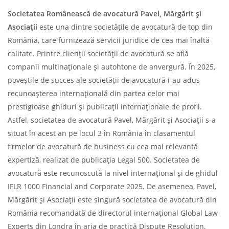
Societatea Românească de avocatură Pavel, Mărgărit și
Asociații
este una dintre societățile de avocatură de top din
România, care furnizează servicii juridice de cea mai înaltă
calitate. Printre clienții societății de avocatură se află
companii multinaționale și autohtone de anvergură. În 2025,
poveștile de succes ale societății de avocatură i-au adus
recunoașterea internațională din partea celor mai
prestigioase ghiduri și publicații internaționale de profil.
Astfel, societatea de avocatură Pavel, Mărgărit și Asociații s-a
situat în acest an pe locul 3 în România în clasamentul
firmelor de avocatură de business cu cea mai relevantă
expertiză, realizat de publicația Legal 500. Societatea de
avocatură este recunoscută la nivel internațional și de ghidul
IFLR 1000 Financial and Corporate 2025. De asemenea, Pavel,
Mărgărit și Asociații este singură societatea de avocatură din
România recomandată de directorul internațional Global Law
Experts din Londra în aria de practică Dispute Resolution.