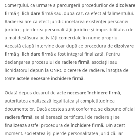
Comerțului, ca urmare a parcurgerii procedurilor de
dizolvare
firmă
și
lichidare firmă
sau, după caz, ca efect al falimentului.
Radierea are ca efect juridic încetarea existenței persoanei
juridice, pierderea personalității juridice și imposibilitatea de
a mai desfășura activități comerciale în nume propriu.
Această etapă intervine doar după ce procedura de
dizolvare
firmă
și
lichidare firmă
a fost integral finalizată. Pentru
declanșarea procesului de
radiere firmă
, asociații sau
lichidatorul depun la ONRC o cerere de radiere, însoțită de
toate
actele necesare închidere firmă
.
Odată depus dosarul de
acte necesare închidere firmă
,
autoritatea analizează legalitatea și completitudinea
documentelor. Dacă acestea sunt conforme, se dispune oficial
radiere firmă
, se eliberează certificatul de radiere și se
finalizează astfel procedura de
închidere firmă
. Din acest
moment, societatea își pierde personalitatea juridică, iar