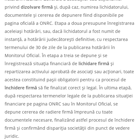
privind
dizolvare firmă
și, după caz, numirea lichidatorului,
documentele și cererea de depunere fiind disponibile pe
pagina oficială a ONRC. Etapa a doua presupune înregistrarea
aceleiași hotărâri, sau, dacă lichidatorul a fost numit de
instanță, a hotărârii judecătorești definitive, cu respectarea
termenului de 30 de zile de la publicarea hotărârii în
Monitorul Oficial. În etapa a treia se depune și se
înregistrează situația financiară de
lichidare firmă
și
repartizarea activului aprobată de asociați sau acționari, toate
acestea constituind pașii obligatorii pentru ca procesul de
închidere firmă
să fie finalizat corect și legal. În ultima etapă,
după respectarea termenelor legale de la publicarea situației
financiare pe pagina ONRC sau în Monitorul Oficial, se
depune cererea de radiere firmă împreună cu toate
documentele necesare, finalizând astfel procesul de închidere
firmă și confirmând dispariția societății din punct de vedere
juridic.