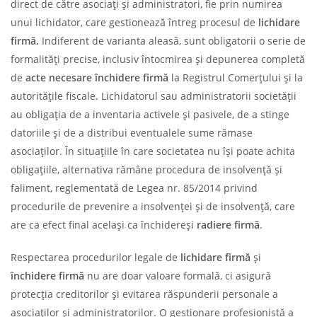
direct de către asociați și administratori, fie prin numirea
unui lichidator, care gestionează întreg procesul de
lichidare
firmă.
Indiferent de varianta aleasă, sunt obligatorii o serie de
formalități precise, inclusiv întocmirea și depunerea completă
de
acte necesare închidere firmă
la Registrul Comerțului și la
autoritățile fiscale. Lichidatorul sau administratorii societății
au obligația de a inventaria activele și pasivele, de a stinge
datoriile și de a distribui eventualele sume rămase
asociaților. În situațiile în care societatea nu își poate achita
obligațiile, alternativa rămâne procedura de insolvență și
faliment, reglementată de Legea nr. 85/2014 privind
procedurile de prevenire a insolvenței și de insolvență, care
are ca efect final același ca închidereși
radiere firmă
.
Respectarea procedurilor legale de
lichidare firmă
și
închidere firmă
nu are doar valoare formală, ci asigură
protecția creditorilor și evitarea răspunderii personale a
asociaților și administratorilor. O gestionare profesionistă a