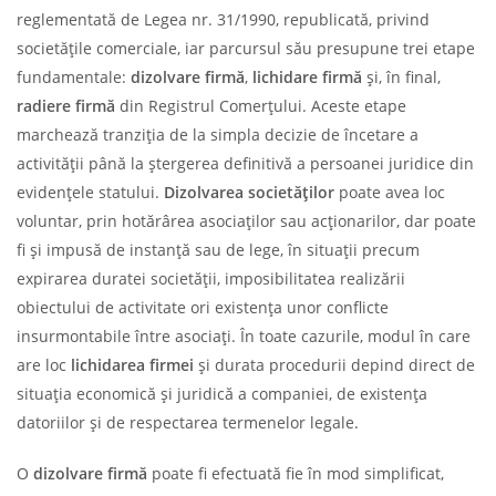
reglementată de Legea nr. 31/1990, republicată, privind
societățile comerciale, iar parcursul său presupune trei etape
fundamentale:
dizolvare firmă
,
lichidare firmă
și, în final,
radiere firmă
din Registrul Comerțului. Aceste etape
marchează tranziția de la simpla decizie de încetare a
activității până la ștergerea definitivă a persoanei juridice din
evidențele statului.
Dizolvarea societăților
poate avea loc
voluntar, prin hotărârea asociaților sau acționarilor, dar poate
fi și impusă de instanță sau de lege, în situații precum
expirarea duratei societății, imposibilitatea realizării
obiectului de activitate ori existența unor conflicte
insurmontabile între asociați. În toate cazurile, modul în care
are loc
lichidarea firmei
și durata procedurii depind direct de
situația economică și juridică a companiei, de existența
datoriilor și de respectarea termenelor legale.
O
dizolvare firmă
poate fi efectuată fie în mod simplificat,