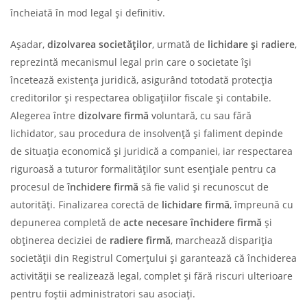
încheiată în mod legal și definitiv.
Așadar,
dizolvarea societăților
, urmată de
lichidare
ș
i
radiere
,
reprezintă mecanismul legal prin care o societate își
încetează existența juridică, asigurând totodată protecția
creditorilor și respectarea obligațiilor fiscale și contabile.
Alegerea între
dizolvare firmă
voluntară, cu sau fără
lichidator, sau procedura de insolvență și faliment depinde
de situația economică și juridică a companiei, iar respectarea
riguroasă a tuturor formalităților sunt esențiale pentru ca
procesul de
închidere firmă
să fie valid și recunoscut de
autorități. Finalizarea corectă de
lichidare firmă
, împreună cu
depunerea completă de
acte necesare închidere firmă
și
obținerea deciziei de
radiere firmă
, marchează dispariția
societății din Registrul Comerțului și garantează că închiderea
activității se realizează legal, complet și fără riscuri ulterioare
pentru foștii administratori sau asociați.