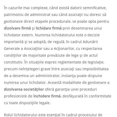
În cazurile mai complexe, când există datorii semnificative,
patrimoniu de administrat sau când asociații nu doresc să
gestioneze direct etapele procedurale, se poate opta pentru
dizolvare firmă
și
lichidare firmă
prin desemnarea unui
lichidator extern. Numirea lichidatorului este o decizie
importantă și se adoptă, de regulă, în cadrul Adunării
Generale a Asociaților sau a Acționarilor, cu respectarea
condițiilor de majoritate prevăzute de lege și de actul
constitutiv. În situațiile expres reglementate de legislație,
precum neînțelegeri grave între asociați sau imposibilitatea
de a desemna un administrator, instanța poate dispune
numirea unui lichidator. Această modalitate de gestionare a
dizolvarea societăților
oferă garanția unei proceduri
profesioniste de
închidere firmă
, desfășurată în conformitate
cu toate dispozițiile legale.
Rolul lichidatorului este esențial în cadrul procesului de