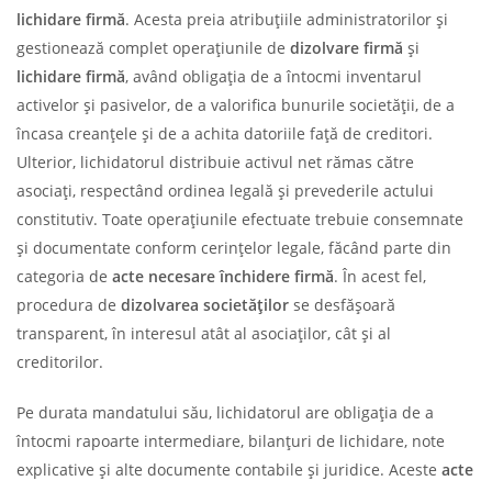
lichidare firmă
. Acesta preia atribuțiile administratorilor și
gestionează complet operațiunile de
dizolvare firmă
și
lichidare firmă
, având obligația de a întocmi inventarul
activelor și pasivelor, de a valorifica bunurile societății, de a
încasa creanțele și de a achita datoriile față de creditori.
Ulterior, lichidatorul distribuie activul net rămas către
asociați, respectând ordinea legală și prevederile actului
constitutiv. Toate operațiunile efectuate trebuie consemnate
și documentate conform cerințelor legale, făcând parte din
categoria de
acte necesare închidere firmă
. În acest fel,
procedura de
dizolvarea societăților
se desfășoară
transparent, în interesul atât al asociaților, cât și al
creditorilor.
Pe durata mandatului său, lichidatorul are obligația de a
întocmi rapoarte intermediare, bilanțuri de lichidare, note
explicative și alte documente contabile și juridice. Aceste
acte