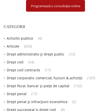
Programează o consultație online
CATEGORII
Achizitii publice
(4)
Articole
(650)
Drept administrativ și drept public
(13)
Drept civil
(54)
Drept civil contracte
(17)
Drept corporativ, comercial, fuziuni & achiziții
(187)
Drept fiscal, bancar și piețe de capital
(132)
Drept penal
(17)
Drept penal și infracțiuni economice
(2)
Drept succesoral și drept civil
(8)