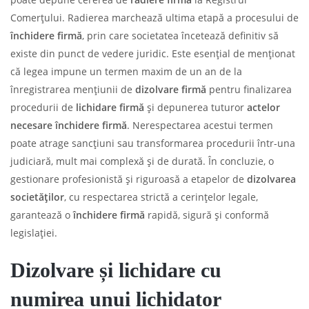
Comerțului. Radierea marchează ultima etapă a procesului de
închidere firmă
, prin care societatea încetează definitiv să
existe din punct de vedere juridic. Este esențial de menționat
că legea impune un termen maxim de un an de la
înregistrarea mențiunii de
dizolvare firmă
pentru finalizarea
procedurii de
lichidare firmă
și depunerea tuturor
actelor
necesare închidere firmă
. Nerespectarea acestui termen
poate atrage sancțiuni sau transformarea procedurii într-una
judiciară, mult mai complexă și de durată. În concluzie, o
gestionare profesionistă și riguroasă a etapelor de
dizolvarea
societăților
, cu respectarea strictă a cerințelor legale,
garantează o
închidere firmă
rapidă, sigură și conformă
legislației.
Dizolvare și lichidare cu
numirea unui lichidator