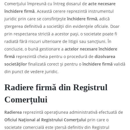
Comerțului împreună cu întreg dosarul de
acte necesare
închidere firmă
. Această cerere reprezintă instrumentul
juridic prin care se consfințește
închidere firmă
, adică
ștergerea definitivă a societății din evidențele oficiale. Doar
prin respectarea strictă a acestor pași, o societate poate fi
radiată fără riscuri ulterioare de litigii sau sancțiuni. În
concluzie, o bună gestionare a
actelor necesare închidere
firmă
reprezintă cheia pentru o procedură de
dizolvarea
societăților
finalizată corect și pentru o
închidere firmă
validă
din punct de vedere juridic.
Radiere firmă din Registrul
Comerțului
Radierea
reprezintă operațiunea administrativă efectuată de
Oficiul Național al Registrului Comerțului
prin care o
societate comercială este ștersă definitiv din Registrul