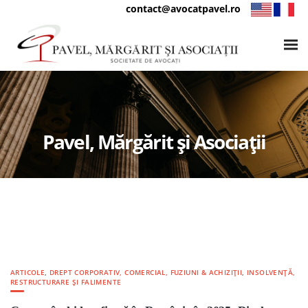
contact@avocatpavel.ro
Pavel, Mărgărit și Asociații
ARTICOLE
,
DREPT CORPORATIV, COMERCIAL, FUZIUNI & ACHIZIȚII
,
INSOLVENȚĂ,
RESTRUCTURARE ȘI FALIMENTE