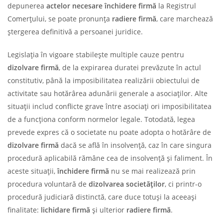
depunerea
actelor necesare închidere firmă
la Registrul
Comerțului, se poate pronunța
radiere firmă
, care marchează
ștergerea definitivă a persoanei juridice.
Legislația în vigoare stabilește multiple cauze pentru
dizolvare firmă
, de la expirarea duratei prevăzute în actul
constitutiv, până la imposibilitatea realizării obiectului de
activitate sau hotărârea adunării generale a asociaților. Alte
situații includ conflicte grave între asociați ori imposibilitatea
de a funcționa conform normelor legale. Totodată, legea
prevede expres că o societate nu poate adopta o hotărâre de
dizolvare firmă
dacă se află în insolvență, caz în care singura
procedură aplicabilă rămâne cea de insolvență și faliment. În
aceste situații,
închidere firmă
nu se mai realizează prin
procedura voluntară de
dizolvarea societăților
, ci printr-o
procedură judiciară distinctă, care duce totuși la aceeași
finalitate:
lichidare firmă
și ulterior
radiere firmă
.