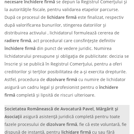
necesare închidere firmă
se depun la Registrul Comerțului și
la autoritățile fiscale, pentru validarea etapelor parcurse.
După ce procesul de
lichidare firmă
este finalizat, respectiv
după valorificarea bunurilor, stingerea datoriilor și
distribuirea activului , lichidatorul formulează cererea de
radiere firmă
, act procedural care consfințește definitiv
închidere firmă
din punct de vedere juridic. Numirea
lichidatorului presupune și obligația de publicitate: decizia se
înscrie și se publică în Registrul Comerțului, pentru a oferi
creditorilor și terților posibilitatea de a-și exercita drepturile.
Astfel, procedura de
dizolvare firmă
cu numire de lichidator
asigură un cadru legal și profesionist pentru o
închidere
firmă
completă și lipsită de riscuri ulterioare.
Societatea Românească de Avocatură Pavel, Mărgărit și
Asociații
asigură asistență juridică completă pentru toate
fazele procesului de
dizolvare firmă
, fie că este voluntară, fie
dispusă de instanță, pentru
lichidare firmă
cu sau fără