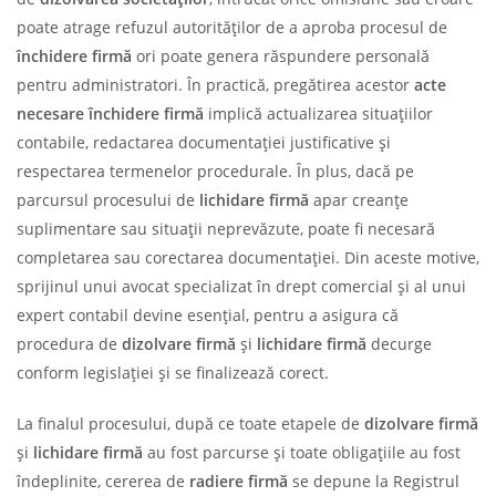
poate atrage refuzul autorităților de a aproba procesul de
închidere firmă
ori poate genera răspundere personală
pentru administratori. În practică, pregătirea acestor
acte
necesare închidere firmă
implică actualizarea situațiilor
contabile, redactarea documentației justificative și
respectarea termenelor procedurale. În plus, dacă pe
parcursul procesului de
lichidare firmă
apar creanțe
suplimentare sau situații neprevăzute, poate fi necesară
completarea sau corectarea documentației. Din aceste motive,
sprijinul unui avocat specializat în drept comercial și al unui
expert contabil devine esențial, pentru a asigura că
procedura de
dizolvare firmă
și
lichidare firmă
decurge
conform legislației și se finalizează corect.
La finalul procesului, după ce toate etapele de
dizolvare firmă
și
lichidare firmă
au fost parcurse și toate obligațiile au fost
îndeplinite, cererea de
radiere firmă
se depune la Registrul