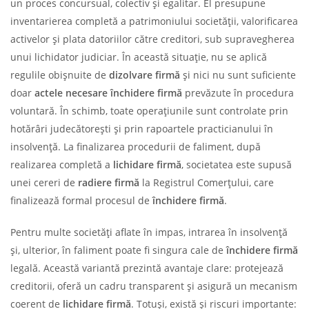
un proces concursual, colectiv și egalitar. El presupune
inventarierea completă a patrimoniului societății, valorificarea
activelor și plata datoriilor către creditori, sub supravegherea
unui lichidator judiciar. În această situație, nu se aplică
regulile obișnuite de
dizolvare firmă
și nici nu sunt suficiente
doar
actele necesare închidere firmă
prevăzute în procedura
voluntară. În schimb, toate operațiunile sunt controlate prin
hotărâri judecătorești și prin rapoartele practicianului în
insolvență. La finalizarea procedurii de faliment, după
realizarea completă a
lichidare firmă
, societatea este supusă
unei cereri de
radiere firmă
la Registrul Comerțului, care
finalizează formal procesul de
închidere firmă
.
Pentru multe societăți aflate în impas, intrarea în insolvență
și, ulterior, în faliment poate fi singura cale de
închidere firmă
legală. Această variantă prezintă avantaje clare: protejează
creditorii, oferă un cadru transparent și asigură un mecanism
coerent de
lichidare firmă
. Totuși, există și riscuri importante: