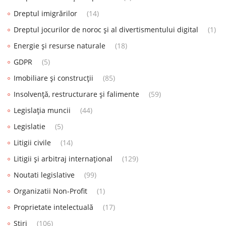
Dreptul imigrărilor
(14)
Dreptul jocurilor de noroc și al divertismentului digital
(1)
Energie și resurse naturale
(18)
GDPR
(5)
Imobiliare și construcții
(85)
Insolvență, restructurare și falimente
(59)
Legislația muncii
(44)
Legislatie
(5)
Litigii civile
(14)
Litigii și arbitraj internațional
(129)
Noutati legislative
(99)
Organizatii Non-Profit
(1)
Proprietate intelectuală
(17)
Știri
(106)