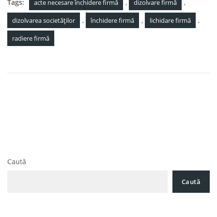
Tags:
,
,
acte necesare închidere firmă
dizolvare firmă
,
,
,
dizolvarea societăților
închidere firmă
lichidare firmă
radiere firmă
Navigare
Litigii de Proprietate Intelectuală: Cum îți protejezi
în
Marca înregistrată, Drepturi de Autor și Brevetele în fața
încălcărilor
articole
Pachetul 2 de măsuri: Cum să eviți inactivitatea fiscală a
unei firme prin declararea corectă a domiciliului fiscal
Caută
Caută