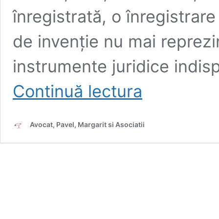
înregistrată, o înregistrar
de invenție nu mai reprezin
instrumente juridice indis
Litigii
Continuă lectura
de
Proprietate
Intelectuală:
Avocat, Pavel, Margarit si Asociatii
Cum
îți
protejezi
Marca
înregistrată,
Drepturi
de
Autor
și
Brevetele