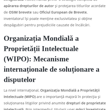
apărarea drepturilor de autor
și protejarea titlurilor acordate
de
OSIM brevete
sau
Oficiul European de Brevete
,
inventatorul își poate menține exclusivitatea și obține
despăgubiri pentru prejudiciile cauzate de încălcări.
Organizația Mondială a
Proprietății Intelectuale
(WIPO): Mecanisme
internaționale de soluționare a
disputelor
La nivel internațional,
Organizația Mondială a Proprietății
Intelectuale (WIPO)
are o importanță majoră în protecția și
soluționarea litigiilor privind anumite
drepturi de proprietate
intelectuală
. Prin intermediul, titularii unei
mărci înregistrate