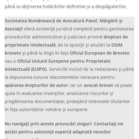
până la obținerea hotărârilor definitive și a despăgubirilor.
Societatea Românească de Avocatură Pavel, Mărgărit și
Asociații
oferă asistență juridică completă pentru gestionarea
procedurilor administrative și judiciare privind
drepturi de
proprietate intelectuală
, de la opoziții și anulări la
OSIM
brevete
și până la litigii în fața
Oficiul European de Brevete
sau a
Oficiul Uniunii Europene pentru Proprietate
Intelectuală (EUIPO)
. Serviciile includ de la redactarea și până
la depunerea tuturor documentelor necesare pentru
apărarea drepturilor de autor
, iar un
avocat brevet
vă poate
ajuta în evaluarea invențiilor, analizarea riscurilor și
pregătirearea documentației, protejând interesele titularilor
în fața autorităților române și europene.
Nu navigați prin aceste provocări singuri. Contactați-ne
astăzi pentru asistență expertă adaptată nevoilor