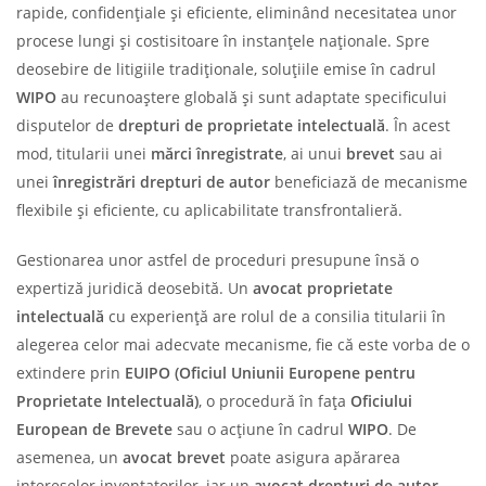
rapide, confidențiale și eficiente, eliminând necesitatea unor
procese lungi și costisitoare în instanțele naționale. Spre
deosebire de litigiile tradiționale, soluțiile emise în cadrul
WIPO
au recunoaștere globală și sunt adaptate specificului
disputelor de
drepturi de proprietate intelectuală
. În acest
mod, titularii unei
mărci înregistrate
, ai unui
brevet
sau ai
unei
înregistrări drepturi de autor
beneficiază de mecanisme
flexibile și eficiente, cu aplicabilitate transfrontalieră.
Gestionarea unor astfel de proceduri presupune însă o
expertiză juridică deosebită. Un
avocat proprietate
intelectuală
cu experiență are rolul de a consilia titularii în
alegerea celor mai adecvate mecanisme, fie că este vorba de o
extindere prin
EUIPO (Oficiul Uniunii Europene pentru
Proprietate Intelectuală)
, o procedură în fața
Oficiului
European de Brevete
sau o acțiune în cadrul
WIPO
. De
asemenea, un
avocat brevet
poate asigura apărarea
intereselor inventatorilor, iar un
avocat drepturi de autor