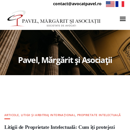
contact@avocatpavel.ro
Pavel, Mărgărit și Asociații
ARTICOLE
,
LITIGII ȘI ARBITRAJ INTERNAȚIONAL
,
PROPRIETATE INTELECTUALĂ
Litigii de Proprietate Intelectuală: Cum îți protejezi