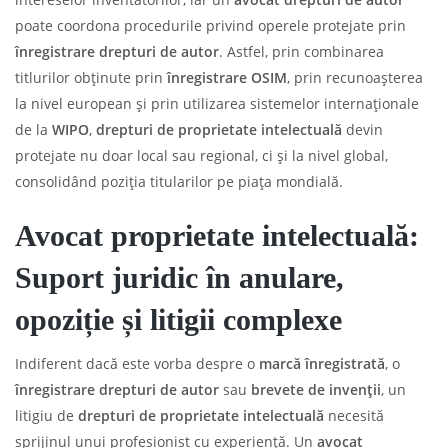
poate coordona procedurile privind operele protejate prin
înregistrare drepturi de autor
. Astfel, prin combinarea
titlurilor obținute prin
înregistrare OSIM
, prin recunoașterea
la nivel european și prin utilizarea sistemelor internaționale
de la
WIPO
,
drepturi de proprietate intelectuală
devin
protejate nu doar local sau regional, ci și la nivel global,
consolidând poziția titularilor pe piața mondială.
Avocat proprietate intelectuală:
Suport juridic în anulare,
opoziție și litigii complexe
Indiferent dacă este vorba despre o
marcă înregistrată
, o
înregistrare drepturi de autor
sau
brevete de invenții
, un
litigiu de
drepturi de proprietate intelectuală
necesită
sprijinul unui profesionist cu experiență. Un
avocat