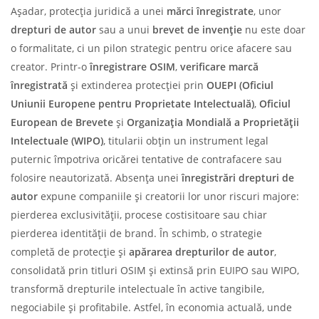
Așadar, protecția juridică a unei
mărci înregistrate
, unor
drepturi de autor
sau a unui
brevet de invenție
nu este doar
o formalitate, ci un pilon strategic pentru orice afacere sau
creator. Printr-o
înregistrare OSIM
,
verificare marcă
înregistrată
și extinderea protecției prin
OUEPI (Oficiul
Uniunii Europene pentru Proprietate Intelectuală)
,
Oficiul
European de Brevete
și
Organizația Mondială a Proprietății
Intelectuale (WIPO)
, titularii obțin un instrument legal
puternic împotriva oricărei tentative de contrafacere sau
folosire neautorizată. Absența unei
înregistrări drepturi de
autor
expune companiile și creatorii lor unor riscuri majore:
pierderea exclusivității, procese costisitoare sau chiar
pierderea identității de brand. În schimb, o strategie
completă de protecție și
apărarea drepturilor de autor
,
consolidată prin titluri OSIM și extinsă prin EUIPO sau WIPO,
transformă drepturile intelectuale în active tangibile,
negociabile și profitabile. Astfel, în economia actuală, unde