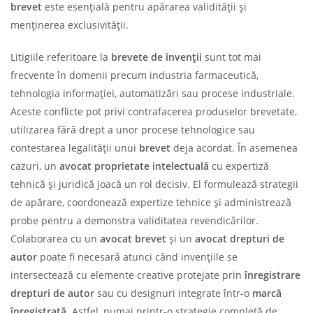
brevet
este esențială pentru apărarea validității și
menținerea exclusivității.
Litigiile referitoare la
brevete de invenții
sunt tot mai
frecvente în domenii precum industria farmaceutică,
tehnologia informației, automatizări sau procese industriale.
Aceste conflicte pot privi contrafacerea produselor brevetate,
utilizarea fără drept a unor procese tehnologice sau
contestarea legalității unui
brevet
deja acordat. În asemenea
cazuri, un
avocat proprietate intelectuală
cu expertiză
tehnică și juridică joacă un rol decisiv. El formulează strategii
de apărare, coordonează expertize tehnice și administrează
probe pentru a demonstra validitatea revendicărilor.
Colaborarea cu un
avocat brevet
și un
avocat drepturi de
autor
poate fi necesară atunci când invențiile se
intersectează cu elemente creative protejate prin
înregistrare
drepturi de autor
sau cu designuri integrate într-o
marcă
înregistrată
. Astfel, numai printr-o strategie completă de