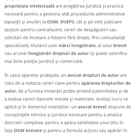
proprietate intelectuală
are pregătirea juridică și practica
necesară pentru a gestiona atât procedurile administrative
(opoziții și anulări la
OSIM
,
OUEPI
), cât și pe cele judiciare
(acțiuni pentru contrafacere, cereri de despăgubiri sau
solicitări de încetare a folosirii fără drept). Prin consultanță
specializată, titularul unei
mărci înregistrate
, al unui
brevet
sau al unei
înregistrări drepturi de autor
își poate valorifica
mai bine poziția juridică și comercială.
În cazul operelor protejate, un
avocat drepturi de autor
are
rolul de a redacta cereri clare pentru
apărarea drepturilor de
autor
, de a furniza instanței probe privind paternitatea și de
a evalua corect daunele morale și materiale. Același lucru se
aplică și în domeniul invențiilor: un
avocat brevet
dispune de
cunoștințele tehnice și juridice necesare pentru a analiza
descrieri complexe, pentru a apăra validitatea unui titlu în
fața
OSIM brevete
și pentru a formula acțiuni sau apărări în