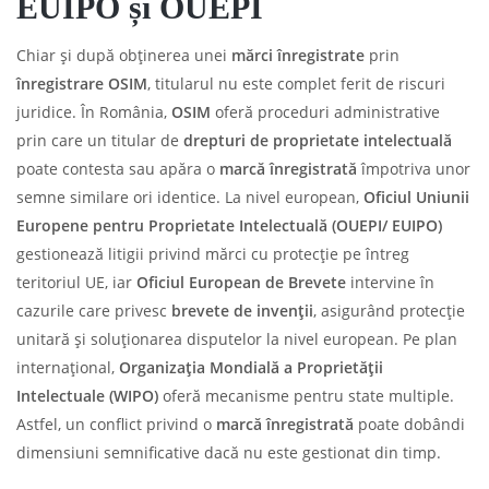
EUIPO și OUEPI
Chiar și după obținerea unei
mărci înregistrate
prin
înregistrare OSIM
, titularul nu este complet ferit de riscuri
juridice. În România,
OSIM
oferă proceduri administrative
prin care un titular de
drepturi de proprietate intelectuală
poate contesta sau apăra o
marcă înregistrată
împotriva unor
semne similare ori identice. La nivel european,
Oficiul Uniunii
Europene pentru Proprietate Intelectuală (OUEPI/ EUIPO)
gestionează litigii privind mărci cu protecție pe întreg
teritoriul UE, iar
Oficiul European de Brevete
intervine în
cazurile care privesc
brevete de invenții
, asigurând protecție
unitară și soluționarea disputelor la nivel european. Pe plan
internațional,
Organizația Mondială a Proprietății
Intelectuale (WIPO)
oferă mecanisme pentru state multiple.
Astfel, un conflict privind o
marcă înregistrată
poate dobândi
dimensiuni semnificative dacă nu este gestionat din timp.