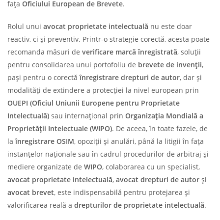
fața
Oficiului European de Brevete
.
Rolul unui
avocat proprietate intelectuală
nu este doar
reactiv, ci și preventiv. Printr-o strategie corectă, acesta poate
recomanda măsuri de
verificare marcă înregistrată
, soluții
pentru consolidarea unui portofoliu de
brevete de invenții
,
pași pentru o corectă
înregistrare drepturi de autor
, dar și
modalități de extindere a protecției la nivel european prin
OUEPI
(Oficiul Uniunii Europene pentru Proprietate
Intelectuală)
sau internațional prin
Organizația Mondială a
Proprietății Intelectuale (WIPO)
. De aceea, în toate fazele, de
la
înregistrare OSIM
, opoziții și anulări, până la litigii în fața
instanțelor naționale sau în cadrul procedurilor de arbitraj și
mediere organizate de
WIPO
, colaborarea cu un specialist,
avocat proprietate intelectuală
,
avocat drepturi de autor
și
avocat brevet
, este indispensabilă pentru protejarea și
valorificarea reală a
drepturilor de proprietate intelectuală
.