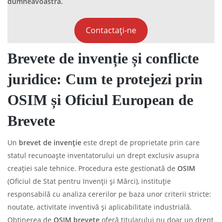
dumneavoastră.
Contactați-ne
Brevete de invenție și conflicte
juridice: Cum te protejezi prin
OSIM și Oficiul European de
Brevete
Un
brevet de invenție
este drept de proprietate prin care
statul recunoaște inventatorului un drept exclusiv asupra
creației sale tehnice. Procedura este gestionată de
OSIM
(Oficiul de Stat pentru Invenții și Mărci), instituție
responsabilă cu analiza cererilor pe baza unor criterii stricte:
noutate, activitate inventivă și aplicabilitate industrială.
Obținerea de
OSIM
brevete
oferă titularului nu doar un drept