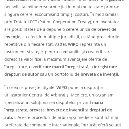
pot solicita extinderea protecției în mai multe state printr-o
singură cerere, economisind timp și costuri. În mod similar,
prin Tratatul PCT (Patent Cooperation Treaty), un inventator
are posibilitatea de a depune o cerere unică de
brevet de
invenție
, cu efect în multiple jurisdicții, evitând procedurile
repetitive din fiecare stat. Astfel,
WIPO
reprezintă un
instrument strategic pentru companiile și creatorii care
doresc să valorifice la maximum avantajele oferite de
înregistrare, o
verificare marcă înregistrată
, o
înregistrare
drepturi de autor
sau un portofoliu de
brevete de invenții
.
În ceea ce privește litigiile,
WIPO
pune la dispoziția
utilizatorilor Centrul de Arbitraj și Mediere, un organism
specializat în soluționarea disputelor privind
mărci
înregistrate
,
brevete
,
brevete de invenții
și
drepturi de
autor
. Aceste proceduri de arbitraj și mediere sunt tot mai
preferate de companiile internaționale, întrucât oferă soluții