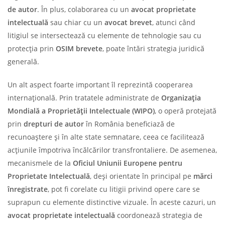
de autor
. În plus, colaborarea cu un
avocat proprietate
intelectuală
sau chiar cu un
avocat brevet
, atunci când
litigiul se intersectează cu elemente de tehnologie sau cu
protecția prin
OSIM brevete
, poate întări strategia juridică
generală.
Un alt aspect foarte important îl reprezintă cooperarea
internațională. Prin tratatele administrate de
Organizația
Mondială a Proprietății Intelectuale (WIPO)
, o operă protejată
prin
drepturi de autor
în România beneficiază de
recunoaștere și în alte state semnatare, ceea ce facilitează
acțiunile împotriva încălcărilor transfrontaliere. De asemenea,
mecanismele de la
Oficiul Uniunii Europene pentru
Proprietate Intelectuală
, deși orientate în principal pe
mărci
înregistrate
, pot fi corelate cu litigii privind opere care se
suprapun cu elemente distinctive vizuale. În aceste cazuri, un
avocat proprietate intelectuală
coordonează strategia de