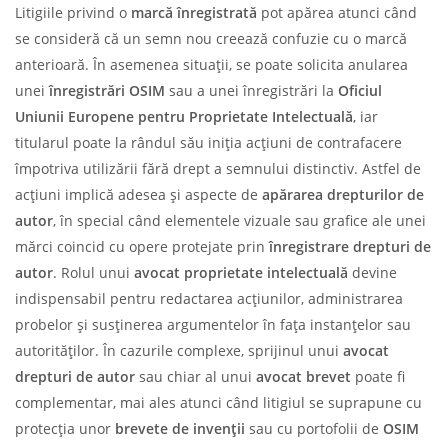
Litigiile privind o
marcă înregistrată
pot apărea atunci când
se consideră că un semn nou creează confuzie cu o marcă
anterioară. În asemenea situații, se poate solicita anularea
unei
înregistrări OSIM
sau a unei înregistrări la
Oficiul
Uniunii Europene pentru Proprietate Intelectuală
, iar
titularul poate la rândul său iniția acțiuni de contrafacere
împotriva utilizării fără drept a semnului distinctiv. Astfel de
acțiuni implică adesea și aspecte de
apărarea drepturilor de
autor
, în special când elementele vizuale sau grafice ale unei
mărci coincid cu opere protejate prin
înregistrare drepturi de
autor
. Rolul unui
avocat proprietate intelectuală
devine
indispensabil pentru redactarea acțiunilor, administrarea
probelor și susținerea argumentelor în fața instanțelor sau
autorităților. În cazurile complexe, sprijinul unui
avocat
drepturi de autor
sau chiar al unui
avocat brevet
poate fi
complementar, mai ales atunci când litigiul se suprapune cu
protecția unor
brevete de invenții
sau cu portofolii de
OSIM