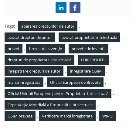
Tags:
,
apărarea drepturilor de autor
,
,
avocat drepturi de autor
avocat proprietate intelectuală
,
,
,
brevet
brevet de invenție
brevete de invenții
,
,
drepturi de proprietate intelectuală
EUIPO/OUEPI
,
,
înregistrare drepturi de autor
înregistrare OSIM
,
,
marcă înregistrată
Oficiul European de Brevete
,
Oficiul Uniunii Europene pentru Proprietate Intelectuală
,
Organizația Mondială a Proprietății Intelectuale
,
,
OSIM brevete
verificare marcă înregistrată
WIPO