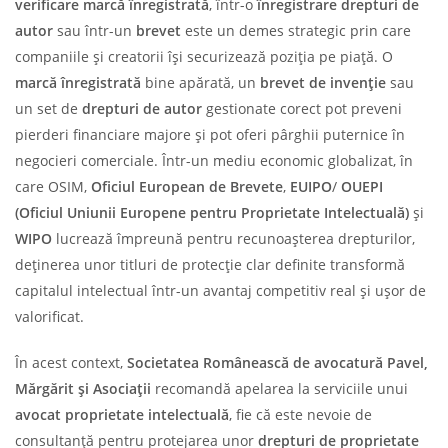
verificare marcă înregistrată
, într-o
înregistrare drepturi de
autor
sau într-un
brevet
este un demes strategic prin care
companiile și creatorii își securizează poziția pe piață. O
marcă înregistrată
bine apărată, un
brevet de invenție
sau
un set de
drepturi de autor
gestionate corect pot preveni
pierderi financiare majore și pot oferi pârghii puternice în
negocieri comerciale. Într-un mediu economic globalizat, în
care OSIM,
Oficiul European de Brevete
,
EUIPO
/
OUEPI
(Oficiul Uniunii Europene pentru Proprietate Intelectuală)
și
WIPO
lucrează împreună pentru recunoașterea drepturilor,
deținerea unor titluri de protecție clar definite transformă
capitalul intelectual într-un avantaj competitiv real și ușor de
valorificat.
În acest context,
Societatea Românească de avocatură Pavel,
Mărgărit și Asociații
recomandă apelarea la serviciile unui
avocat proprietate intelectuală
, fie că este nevoie de
consultanță pentru protejarea unor
drepturi de proprietate