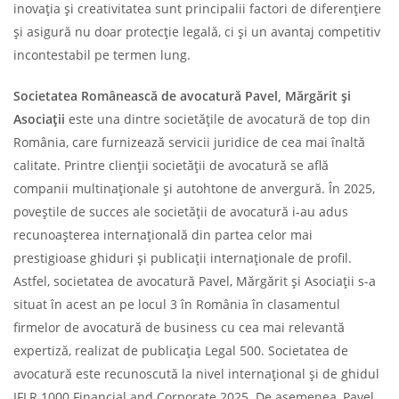
inovația și creativitatea sunt principalii factori de diferențiere
și asigură nu doar protecție legală, ci și un avantaj competitiv
incontestabil pe termen lung.
Societatea Românească de avocatură Pavel, Mărgărit și
Asociații
este una dintre societățile de avocatură de top din
România, care furnizează servicii juridice de cea mai înaltă
calitate. Printre clienții societății de avocatură se află
companii multinaționale și autohtone de anvergură. În 2025,
poveștile de succes ale societății de avocatură i-au adus
recunoașterea internațională din partea celor mai
prestigioase ghiduri și publicații internaționale de profil.
Astfel, societatea de avocatură Pavel, Mărgărit și Asociații s-a
situat în acest an pe locul 3 în România în clasamentul
firmelor de avocatură de business cu cea mai relevantă
expertiză, realizat de publicația Legal 500. Societatea de
avocatură este recunoscută la nivel internațional și de ghidul
IFLR 1000 Financial and Corporate 2025. De asemenea, Pavel,