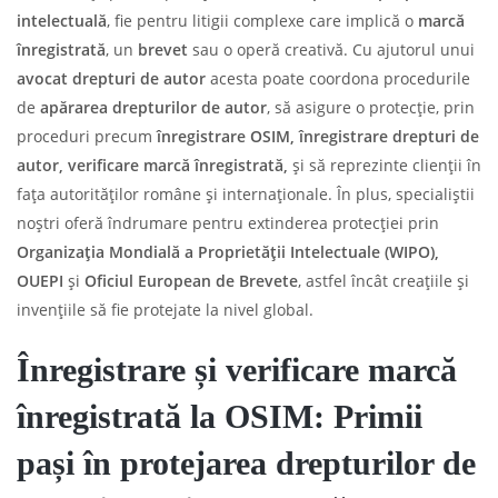
intelectuală
, fie pentru litigii complexe care implică o
marcă
înregistrată
, un
brevet
sau o operă creativă. Cu ajutorul unui
avocat drepturi de autor
acesta poate coordona procedurile
de
apărarea drepturilor de autor
, să asigure o protecție, prin
proceduri precum
înregistrare OSIM,
înregistrare drepturi de
autor, verificare marcă înregistrată,
și să reprezinte clienții în
fața autorităților române și internaționale. În plus, specialiștii
noștri oferă îndrumare pentru extinderea protecției prin
Organizația Mondială a Proprietății Intelectuale (WIPO),
OUEPI
și
Oficiul European de Brevete
, astfel încât creațiile și
invențiile să fie protejate la nivel global.
Înregistrare și verificare marcă
înregistrată la OSIM: Primii
pași în protejarea drepturilor de