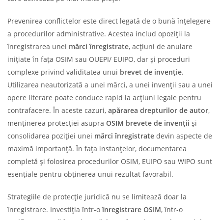
Prevenirea conflictelor este direct legată de o bună înțelegere
a procedurilor administrative. Acestea includ opoziții la
înregistrarea unei
mărci înregistrate
, acțiuni de anulare
inițiate în fața OSIM sau OUEPI/ EUIPO, dar și proceduri
complexe privind validitatea unui
brevet de invenție
.
Utilizarea neautorizată a unei mărci, a unei invenții sau a unei
opere literare poate conduce rapid la acțiuni legale pentru
contrafacere. În aceste cazuri,
apărarea drepturilor de autor
,
menținerea protecției asupra
OSIM
brevete de invenții
și
consolidarea poziției unei
mărci înregistrate
devin aspecte de
maximă importanță. În fața instanțelor, documentarea
completă și folosirea procedurilor OSIM, EUIPO sau WIPO sunt
esențiale pentru obținerea unui rezultat favorabil.
Strategiile de protecție juridică nu se limitează doar la
înregistrare. Investiția într-o
înregistrare OSIM
, într-o