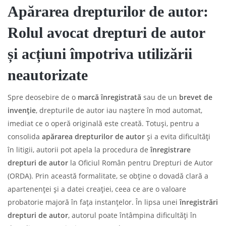
Apărarea drepturilor de autor:
Rolul avocat drepturi de autor
și acțiuni împotriva utilizării
neautorizate
Spre deosebire de o
marcă înregistrată
sau de un
brevet de
invenție
, drepturile de autor iau naștere în mod automat,
imediat ce o operă originală este creată. Totuși, pentru a
consolida
apărarea drepturilor de autor
și a evita dificultăți
în litigii, autorii pot apela la procedura de
înregistrare
drepturi de autor
la Oficiul Român pentru Drepturi de Autor
(ORDA). Prin această formalitate, se obține o dovadă clară a
apartenenței și a datei creației, ceea ce are o valoare
probatorie majoră în fața instanțelor. În lipsa unei
înregistrări
drepturi de autor
, autorul poate întâmpina dificultăți în