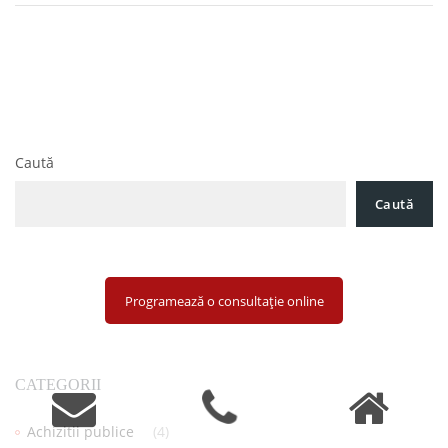
Navigare
Pachetul 2 de Măsuri Fiscale și Modificările din
în
Legislația jocuri de noroc Intrate în Vigoare la 1 August 2025
articole
Cum se închide o firmă în România în 2025: Dizolvare,
Lichidare și Radiere
Caută
Caută
Programează o consultație online
CATEGORII
Achizitii publice
(4)