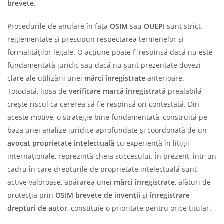
brevete
.
Procedurile de anulare în fața
OSIM
sau
OUEPI
sunt strict
reglementate și presupun respectarea termenelor și
formalităților legale. O acțiune poate fi respinsă dacă nu este
fundamentată juridic sau dacă nu sunt prezentate dovezi
clare ale utilizării unei
mărci înregistrate
anterioare.
Totodată, lipsa de
verificare marcă înregistrată
prealabilă
crește riscul ca cererea să fie respinsă ori contestată. Din
aceste motive, o strategie bine fundamentată, construită pe
baza unei analize juridice aprofundate și coordonată de un
avocat proprietate intelectuală
cu experiență în litigii
internaționale, reprezintă cheia succesului. În prezent, într-un
cadru în care drepturile de proprietate intelectuală sunt
active valoroase, apărarea unei
mărci înregistrate
, alături de
protecția prin
OSIM
brevete de invenții
și
înregistrare
drepturi de autor
, constituie o prioritate pentru orice titular.