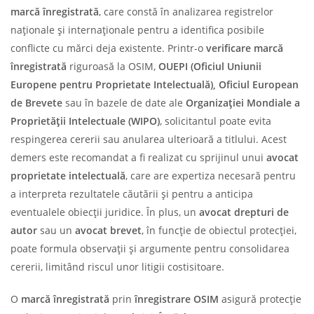
marcă înregistrată
, care constă în analizarea registrelor
naționale și internaționale pentru a identifica posibile
conflicte cu mărci deja existente. Printr-o
verificare marcă
înregistrată
riguroasă la OSIM,
OUEPI (Oficiul Uniunii
Europene pentru Proprietate Intelectuală), Oficiul European
de Brevete
sau în bazele de date ale
Organizației Mondiale a
Proprietății Intelectuale (WIPO)
, solicitantul poate evita
respingerea cererii sau anularea ulterioară a titlului. Acest
demers este recomandat a fi realizat cu sprijinul unui
avocat
proprietate intelectuală
, care are expertiza necesară pentru
a interpreta rezultatele căutării și pentru a anticipa
eventualele obiecții juridice. În plus, un
avocat drepturi de
autor
sau un
avocat brevet
, în funcție de obiectul protecției,
poate formula observații și argumente pentru consolidarea
cererii, limitând riscul unor litigii costisitoare.
O
marcă înregistrată
prin
înregistrare OSIM
asigură protecție