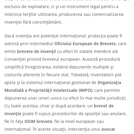
exclusiv de exploatare, ci și un instrument legal pentru a
interzice terților utilizarea, producerea sau comercializarea
invenției fără consimțământ.
Dacă invenția are potențial internațional, protecția poate fi
extinsă prin intermediul
Oficiului European de Brevete
, care
emite
brevete de invenții
cu efect în statele membre ale
Convenției privind brevetul european. Această procedură
simplifică înregistrarea, evitând depunerile multiple și
costurile aferente în fiecare stat. Totodată, inventatorii pot
apela și la sistemul internațional gestionat de
Organizația
Mondială a Proprietății Intelectuale (WIPO)
, care permite
depunerea unei cereri unice cu efect în mai multe jurisdicții.
Cu toate acestea, chiar și după acordare, un
brevet de
invenție
poate fi supus procedurilor de opoziție sau anulare,
fie în fața
OSIM brevete
, fie la nivel european sau
internațional. În aceste situații, intervenția unui
avocat