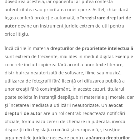
dovedirea acesteia, iar oponentul ar putea contesta
autenticitatea sau prioritatea unei opere. Astfel, chiar dacă
legea conferă protecție automată, o
înregistrare drepturi de
autor
devine un instrument juridic extrem de util pentru
orice litigiu.
Încălcările în materia
drepturilor de proprietate intelectuală
sunt extrem de frecvente, mai ales în mediul digital. Exemple
concrete includ copierea fără acord a unor texte literare,
distribuirea neautorizată de software, filme sau muzică,
utilizarea de fotografii fără licență ori difuzarea publică a
unor creații fără consimțământ. În aceste cazuri, titularul
poate solicita în instanță despăgubiri materiale și morale, dar
și încetarea imediată a utilizării neautorizate. Un
avocat
drepturi de autor
are un rol central: redactează notificări
oficiale, formulează cereri de chemare în judecată, invocă
dispoziții din legislația română și europeană, și susține
argumentele juridice necesare pentru
apărarea drepturilor