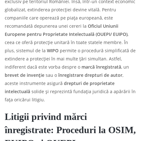
exclusiv pe teritoriul României. Însă, într-un context economic
globalizat, extinderea protecției devine vitală. Pentru
companiile care operează pe piața europeană, este
recomandată depunerea unei cereri la
Oficiul Uniunii
Europene pentru Proprietate Intelectuală (OUEPI/ EUIPO)
,
ceea ce oferă protecție unitară în toate statele membre. În
plus, sistemul de la
WIPO
permite o procedură simplificată de
extindere a protecției în mai multe țări simultan. Astfel,
indiferent dacă este vorba despre o
marcă înregistrată
, un
brevet de invenție
sau o
înregistrare drepturi de autor
,
aceste instrumente asigură
drepturi de proprietate
intelectuală
solide și reprezintă fundația juridică a apărării în
fața oricărui litigiu.
Litigii privind mărci
înregistrate: Proceduri la OSIM,