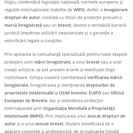
litigiu, combinând legislația națională, normele europene și
regulile internaționale stabilite de
WIPO
. Astfel, o
înregistrare
drepturi de autor
, corelată cu titluri de protecție precum o
marcă înregistrată
sau un
brevet
, devine o veritabilă barieră
juridică împotriva utilizării neautorizate și o garanție a
valorificării legale a creațiilor.
Prin apelarea la consultanță specializată pentru toate etapele
protejării unei
mărci înregistrate
, a unui
brevet
sau a unei
creații artistice, se pot preveni erorile și eventuale litigii
costisitoare. Echipa noastră coordonează
verificarea mărcii
înregistrate
, înregistrarea și menținerea
drepturilor de
proprietate intelectuală
la
OSIM brevete
,
EUIPO
sau
Oficiul
European de Brevete
, dar și extinderea protecției
internaționale prin
Organizația Mondială a Proprietății
Intelectuale (WIPO)
. Prin implicarea unui
avocat drepturi de
autor
și a unui
avocat brevet
, titularii beneficiază de o
apărare completă și profesionistă, de la evaluarea inițială