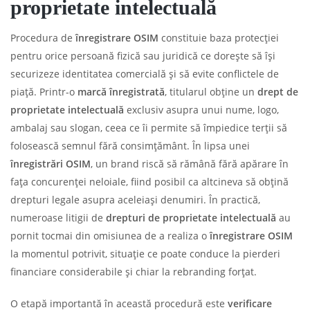
proprietate intelectuală
Procedura de
înregistrare OSIM
constituie baza protecției
pentru orice persoană fizică sau juridică ce dorește să își
securizeze identitatea comercială și să evite conflictele de
piață. Printr-o
marcă înregistrată
, titularul obține un
drept de
proprietate intelectuală
exclusiv asupra unui nume, logo,
ambalaj sau slogan, ceea ce îi permite să împiedice terții să
folosească semnul fără consimțământ. În lipsa unei
înregistrări OSIM
, un brand riscă să rămână fără apărare în
fața concurenței neloiale, fiind posibil ca altcineva să obțină
drepturi legale asupra aceleiași denumiri. În practică,
numeroase litigii de
drepturi de proprietate intelectuală
au
pornit tocmai din omisiunea de a realiza o
înregistrare OSIM
la momentul potrivit, situație ce poate conduce la pierderi
financiare considerabile și chiar la rebranding forțat.
O etapă importantă în această procedură este
verificare