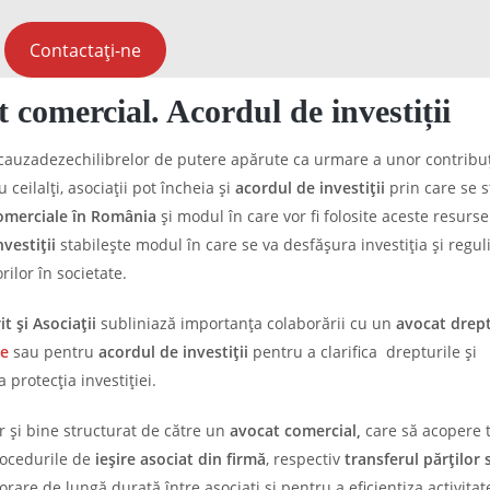
Contactați-ne
t comercial. Acordul de investiții
cauzadezechilibrelor de putere apărute ca urmare a unor contribuț
ceilalți, asociații pot încheia și
acordul de investiții
prin care se s
comerciale în România
și modul în care vor fi folosite aceste resurse
vestiții
stabilește modul în care se va desfășura investiția și reguli
rilor în societate.
 și Asociații
subliniază importanța colaborării cu un
avocat drep
re
sau pentru
acordul de investiții
pentru a clarifica drepturile și
a protecția investiției.
r și bine structurat de către un
avocat comercial,
care să acopere 
procedurile de
ieșire asociat din firmă
, respectiv
transferul părților 
rare de lungă durată între asociați și pentru a eficientiza activita