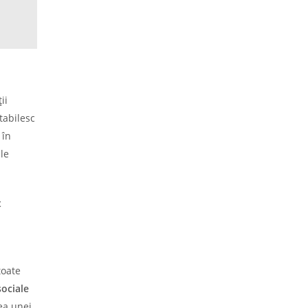
ii
tabilesc
 în
le
t
toate
sociale
tea unei