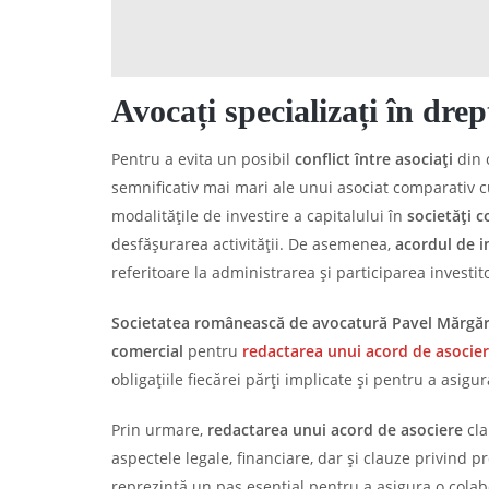
Avocați specializați în drep
Pentru a evita un posibil
conflict între asociați
din 
semnificativ mai mari ale unui asociat comparativ cu 
modalitățile de investire a capitalului în
societăți 
desfășurarea activității. De asemenea,
acordul de in
referitoare la administrarea și participarea investito
Societatea românească de avocatură Pavel Mărgărit
comercial
pentru
redactarea unui acord de asocie
obligațiile fiecărei părți implicate și pentru a asigur
Prin urmare,
redactarea unui acord de asociere
cla
aspectele legale, financiare, dar și clauze privind 
reprezintă un pas esențial pentru a asigura o colabo