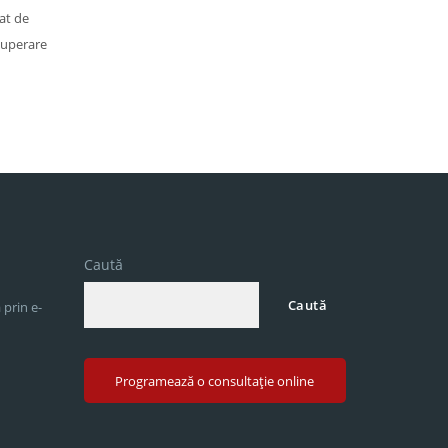
at de
ecuperare
Caută
Caută
 prin e-
Programează o consultație online