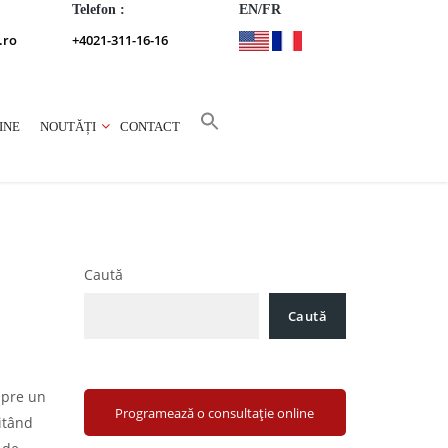
Telefon :
EN/FR
.ro
+4021-311-16-16
INE
NOUTĂȚI
CONTACT
Caută
Caută
spre un
Programează o consultație online
vitând