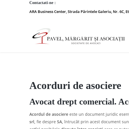
Contactati-ne :
ARA Business Center, Strada Părintele Galeriu, Nr. 6C, Et
Acorduri de asociere
Avocat drept comercial. Ac
Acordul de asociere
este un document juridic esenți
srl,
fie despre
SA,
întrucât prin acest document sunt s