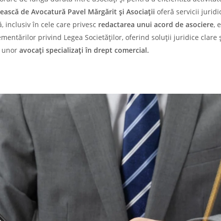
ască de Avocatură Pavel Mărgărit și Asociații
oferă servicii juridi
ă, inclusiv în cele care privesc
redactarea unui acord de asociere
, 
tărilor privind Legea Societăților, oferind soluții juridice clare 
le unor
avocați specializați în drept comercial.