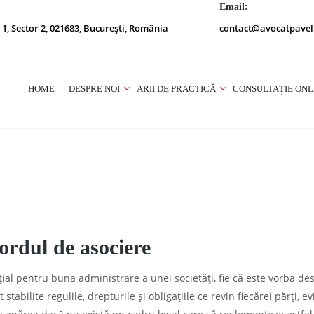
Email:
 1, Sector 2, 021683, București, România
contact@avocatpavel
HOME
DESPRE NOI
ARII DE PRACTICĂ
CONSULTAȚIE ONL
ordul de asociere
al pentru buna administrare a unei societăți, fie că este vorba de
tabilite regulile, drepturile și obligațiile ce revin fiecărei părți, e