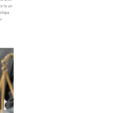
ce la un
echipa
și