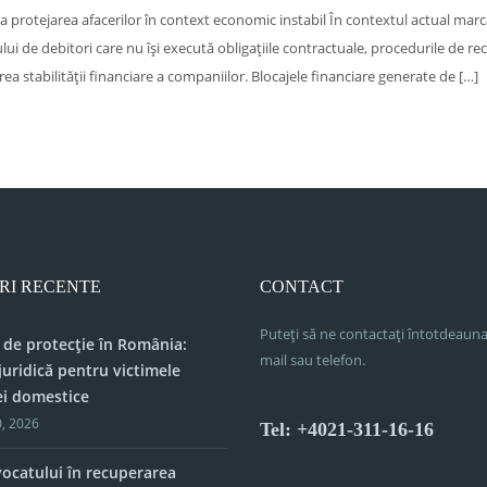
a protejarea afacerilor în context economic instabil În contextul actual marc
ului de debitori care nu își execută obligațiile contractuale, procedurile de r
 stabilității financiare a companiilor. Blocajele financiare generate de […]
RI RECENTE
CONTACT
Puteți să ne contactați întotdeauna
 de protecție în România:
mail sau telefon.
juridică pentru victimele
ei domestice
, 2026
Tel: +4021-311-16-16
vocatului în recuperarea