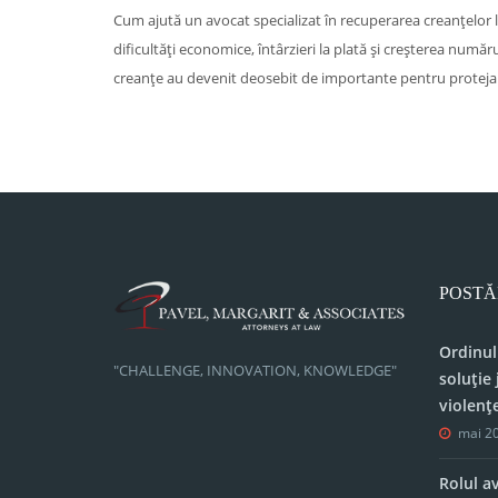
Cum ajută un avocat specializat în recuperarea creanțelor l
dificultăți economice, întârzieri la plată și creșterea număr
creanțe au devenit deosebit de importante pentru protejarea
POSTĂ
Ordinul
"CHALLENGE, INNOVATION, KNOWLEDGE"
soluție 
violenț
mai 20
Rolul a