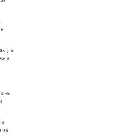
 de
,
le
izați în
esele
ambele
ni
cât
țarea