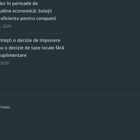
lor în perioade de
tudine economică: Soluții
e eficiente pentru companii
, 2026
tești o decizie de impunere
u o decizie de taxe locale fără
 suplimentare
 2026
Yoseo.