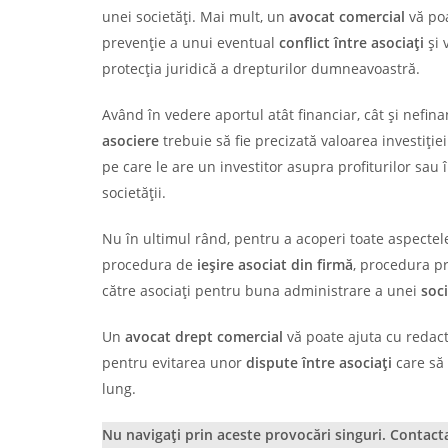
unei societăți. Mai mult, un
avocat comercial
vă poa
prevenție a unui eventual
conflict între asociați
și 
protecția juridică a drepturilor dumneavoastră.
Având în vedere aportul atât financiar, cât și nefina
asociere
trebuie să fie precizată valoarea investiției
pe care le are un investitor asupra profiturilor sau 
societății.
Nu în ultimul rând, pentru a acoperi toate aspectele
procedura de
ieșire asociat din firmă
, procedura p
către asociați pentru buna administrare a unei
soc
Un
avocat drept comercial
vă poate ajuta cu redac
pentru evitarea unor
dispute între asociați
care să
lung.
Nu navigați prin aceste provocări singuri. Contac