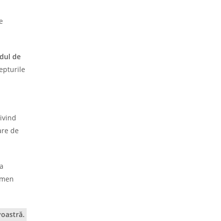
e
dul de
repturile
rivind
are de
a
rmen
voastră.