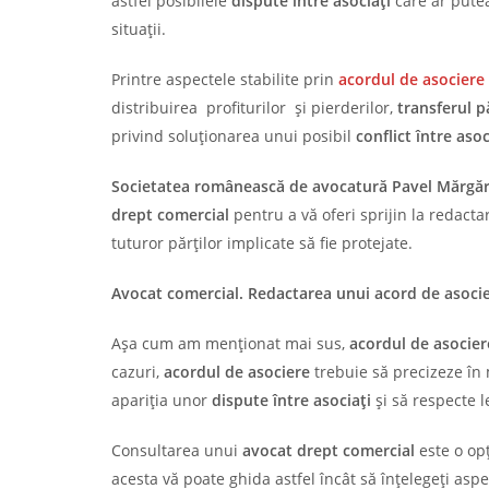
astfel posibilele
dispute între asociați
care ar putea
situații.
Printre aspectele stabilite prin
acordul de asociere
distribuirea profiturilor și pierderilor,
transferul p
privind soluționarea unui posibil
conflict între asoc
Societatea românească de avocatură Pavel Mărgări
drept comercial
pentru a vă oferi sprijin la redact
tuturor părților implicate să fie protejate.
Avocat comercial. Redactarea unui acord de asoci
Așa cum am menționat mai sus,
acordul de asocier
cazuri,
acordul de asociere
trebuie să precizeze în 
apariția unor
dispute între asociați
și să respecte l
Consultarea unui
avocat drept comercial
este o opț
acesta vă poate ghida astfel încât să înțelegeți aspe