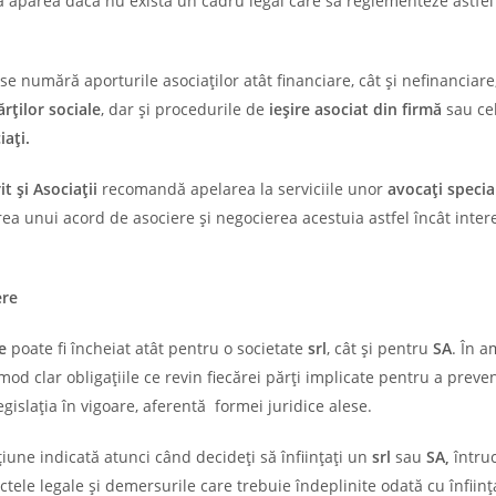
 apărea dacă nu există un cadru legal care să reglementeze astfel
se numără aporturile asociaților atât financiare, cât și nefinanciare
ărților sociale
, dar și procedurile de
ieșire asociat din firmă
sau ce
iați.
t și Asociații
recomandă apelarea la serviciile unor
avocați special
area unui acord de asociere și negocierea acestuia astfel încât inter
ere
e
poate fi încheiat atât pentru o societate
srl
, cât și pentru
SA
. În 
mod clar obligațiile ce revin fiecărei părți implicate pentru a preve
egislația în vigoare, aferentă formei juridice alese.
iune indicată atunci când decideți să înființați un
srl
sau
SA,
întru
ctele legale și demersurile care trebuie îndeplinite odată cu înfiin