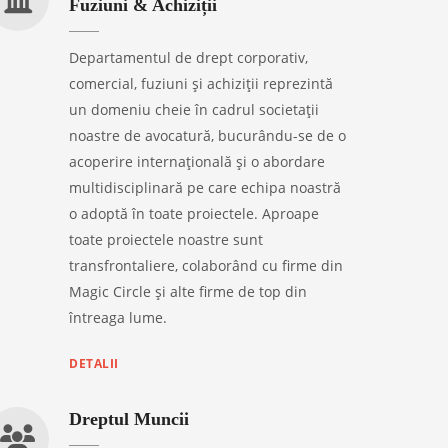
Fuziuni & Achiziții
Departamentul de drept corporativ,
comercial, fuziuni și achiziții reprezintă
un domeniu cheie în cadrul societații
noastre de avocatură, bucurându-se de o
acoperire internațională și o abordare
multidisciplinară pe care echipa noastră
o adoptă în toate proiectele. Aproape
toate proiectele noastre sunt
transfrontaliere, colaborând cu firme din
Magic Circle și alte firme de top din
întreaga lume.
DETALII
Dreptul Muncii