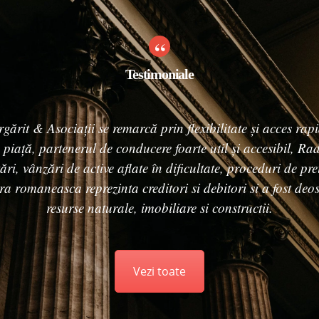
Testimoniale
it & Asociații se remarcă prin flexibilitate și acces rapid 
iață, partenerul de conducere foarte util și accesibil, Rad
i, vânzări de active aflate în dificultate, proceduri de prei
a romaneasca reprezinta creditori si debitori si a fost deos
resurse naturale, imobiliare si constructii.
Vezi toate