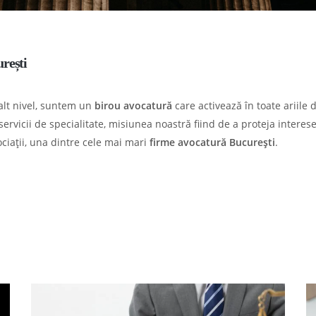
rești
nalt nivel, suntem un
birou avocatură
care activează în toate ariile
ervicii de specialitate, misiunea noastră fiind de a proteja interesel
ociații, una dintre cele mai mari
firme avocatură București
.