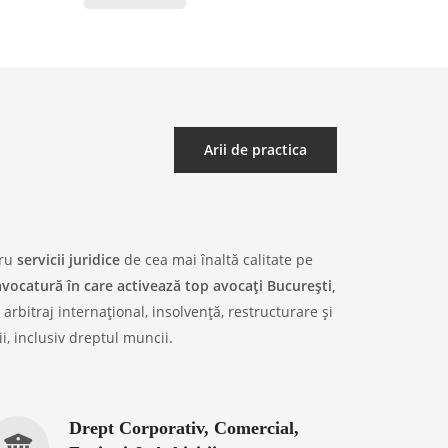
Arii de practica
tru
servicii juridice
de cea mai înaltă calitate pe
avocatură în care activează top avocați București,
 arbitraj internațional, insolvență, restructurare și
ii, inclusiv dreptul muncii.
Drept Corporativ, Comercial,