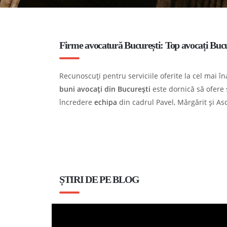
Firme avocatură București: Top avocați Bucu
Recunoscuți pentru serviciile oferite la cel mai î
buni avocați din București
este dornică să ofere s
încredere
echipa
din cadrul Pavel, Mărgărit și As
ȘTIRI DE PE BLOG