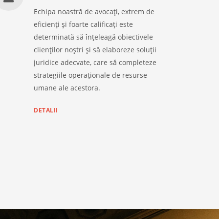
Echipa noastră de avocați, extrem de
eficienți și foarte calificați este
determinată să înțeleagă obiectivele
clienților noștri și să elaboreze soluții
juridice adecvate, care să completeze
strategiile operaționale de resurse
umane ale acestora.
DETALII