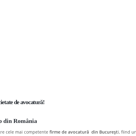
ocietate de avocatură!
op din România
intre cele mai competente
firme de avocatură din Bucureșt
i, fiind 