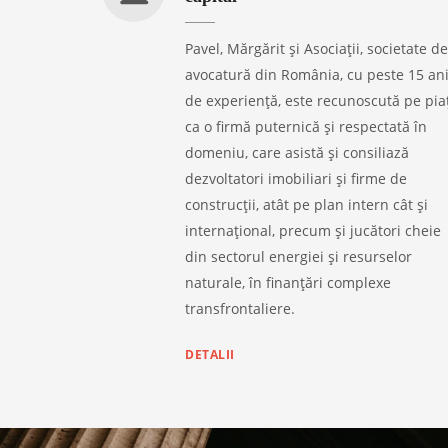
Pavel, Mărgărit și Asociații, societate de
avocatură din România, cu peste 15 an
de experiență, este recunoscută pe pia
ca o firmă puternică și respectată în
domeniu, care asistă și consiliază
dezvoltatori imobiliari și firme de
construcții, atât pe plan intern cât și
internațional, precum și jucători cheie
din sectorul energiei și resurselor
naturale, în finanțări complexe
transfrontaliere.
DETALII