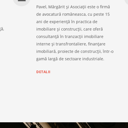
Pavel, Mărgărit și Asociații este o firmă
de avocatură româneasca, cu peste 15
i
ani de experiență în practica de
ță,
imobiliare și construcții, care oferă
consultanță în tranzacții imobiliare
interne și transfrontaliere, finanțare
imobiliară, proiecte de construcții, într-o
gamă largă de sectoare industriale.
DETALII