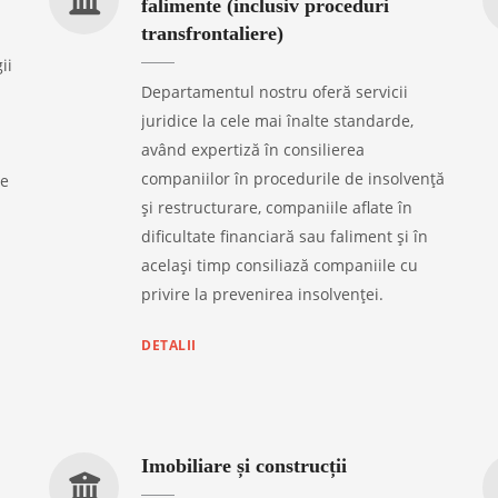
falimente (inclusiv proceduri
transfrontaliere)
ii
Departamentul nostru oferă servicii
juridice la cele mai înalte standarde,
având expertiză în consilierea
companiilor în procedurile de insolvență
re
și restructurare, companiile aflate în
dificultate financiară sau faliment și în
același timp consiliază companiile cu
privire la prevenirea insolvenței.
DETALII
Imobiliare și construcții