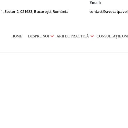
Email:
 1, Sector 2, 021683, București, România
contact@avocatpavel
HOME
DESPRE NOI
ARII DE PRACTICĂ
CONSULTAȚIE ON