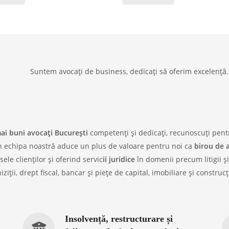
Suntem avocați de business, dedicați să oferim excelență.
mai buni
avocați București
competenți și dedicați, recunoscuți pen
 echipa noastră aduce un plus de valoare pentru noi ca
birou de 
le clienților și oferind servic
ii juridice
în domenii precum litigii și
ziții, drept fiscal, bancar și piețe de capital, imobiliare și construcț
Insolvență, restructurare și