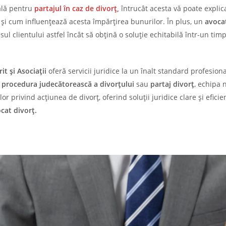
ală pentru
partajul în caz de divorț
,
întrucât acesta vă poate explic
și cum influențează acesta împărțirea bunurilor. În plus, un
avoca
ul clientului astfel încât să obțină o soluție echitabilă într-un timp
t și Asociații
oferă servicii juridice la un înalt standard profesiona
c
procedura judecătorească a divorțului
sau
partaj divorț
, echipa 
privind acțiunea de divorț, oferind soluții juridice clare și eficie
cat divorț.