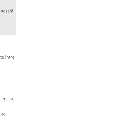
voastră.
te între
 În cea
ite