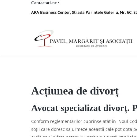
Contactati-ne :
ARA Business Center, Strada Părintele Galeriu, Nr. 6C, Et
Acțiunea de divorț
Avocat specializat divorț. 
Conform reglementărilor cuprinse atât în Noul Cod C
soții care doresc să urmeze această cale pot opta pe