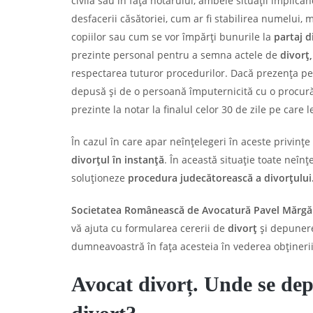
civilă sau în fața notarului, ambele situații implicâ
desfacerii căsătoriei, cum ar fi stabilirea numelui, m
copiilor sau cum se vor împărți bunurile la
partaj d
prezinte personal pentru a semna actele de
divorț
respectarea tuturor procedurilor. Dacă prezența per
depusă și de o persoană împuternicită cu o procur
prezinte la notar la finalul celor 30 de zile pe care l
În cazul în care apar neînțelegeri în aceste privințe
divorțul în instanță
. În această situație toate neînț
soluționeze
procedura judecătorească a divorțului
Societatea Românească de Avocatură Pavel Mărgări
vă ajuta cu formularea cererii de
divorț
și depunere
dumneavoastră în fața acesteia în vederea obținerii
Avocat divorț. Unde se dep