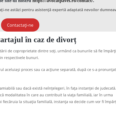
pe site-ul nostru
https://avocatpavel.ro/contact/
.
tați-ne astăzi pentru asistență expertă adaptată nevoilor dumnea
Contactați-ne
artajul în caz de divorț
ării de coproprietate dintre soți, urmând ca bunurile să fie împărți
din respectivele bunuri.
drul aceluiași proces sau ca acțiune separată, după ce s-a pronunțat
 amiabilă sau dacă există neînțelegeri, în fața instanței de judecată.
ă modalitatea în care au contribuit la viața familială, iar în urma
 fiecăruia la situația familială, instanța va decide cum vor fi împărț