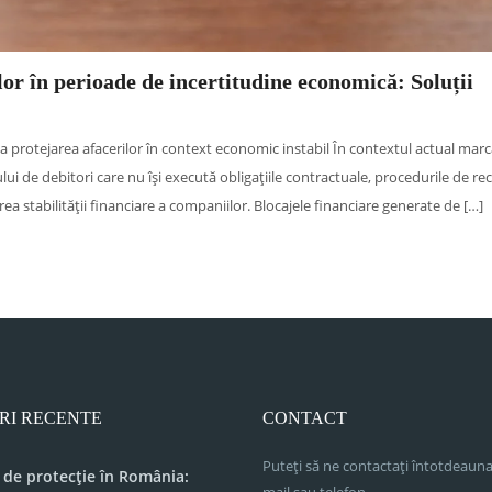
or în perioade de incertitudine economică: Soluții
a protejarea afacerilor în context economic instabil În contextul actual marc
ului de debitori care nu își execută obligațiile contractuale, procedurile de r
 stabilității financiare a companiilor. Blocajele financiare generate de […]
RI RECENTE
CONTACT
Puteți să ne contactați întotdeauna
 de protecție în România: