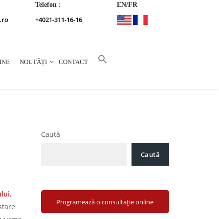
Telefon :
EN/FR
.ro
+4021-311-16-16
INE
NOUTĂȚI
CONTACT
Caută
Caută
lui
,
Programează o consultație online
stare