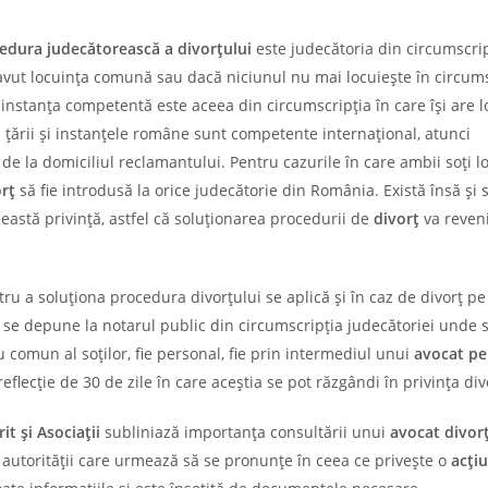
edura judecătorească a divorțului
este judecătoria din circumscri
 avut locuința comună sau dacă niciunul nu mai locuiește în circums
 instanța competentă este aceea din circumscripția în care își are l
ra țării și instanțele române sunt competente internațional, atunci
de la domiciliul reclamantului. Pentru cazurile în care ambii soți l
orț
să fie introdusă la orice judecătorie din România. Există însă și s
ceastă privință, astfel că soluționarea procedurii de
divorț
va reven
u a soluționa procedura divorțului se aplică și în caz de divorț pe
se depune la notarul public din circumscripția judecătoriei unde 
u comun al soților, fie personal, fie prin intermediul unui
avocat pe
flecție de 30 de zile în care aceștia se pot răzgândi în privința div
t și Asociații
subliniază importanța consultării unui
avocat divor
 autorității care urmează să se pronunțe în ceea ce privește o
acți