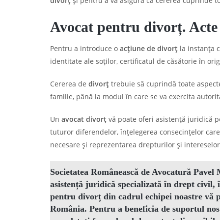
divorț
și pentru a vă asigura că cererea cuprinde t
Avocat pentru divorț. Acte
Pentru a introduce o
acțiune de divorț
la instanța 
identitate ale soților, certificatul de căsătorie în or
Cererea de
divorț
trebuie să cuprindă toate aspecte
familie, până la modul în care se va exercita autori
Un
avocat divorț
vă poate oferi asistență juridică 
tuturor diferendelor, înțelegerea consecințelor car
necesare și reprezentarea drepturilor și intereselor
Societatea Românească de Avocatură Pavel Mă
asistență juridică specializată în drept civil,
pentru divorț din cadrul echipei noastre vă 
România
.
Pentru a beneficia de suportul nos