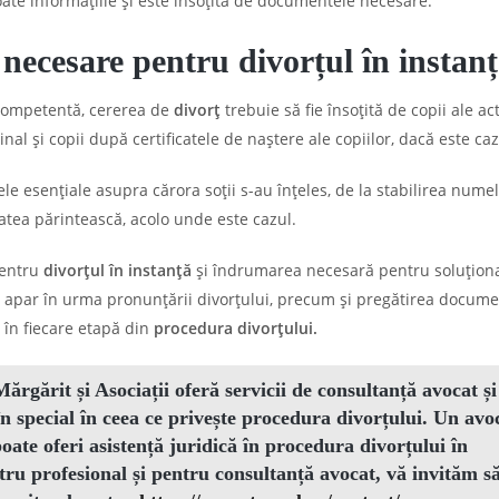
oate informațiile și este însoțită de documentele necesare.
 necesare pentru divorțul în instan
competentă, cererea de
divorț
trebuie să fie însoțită de copii ale ac
iginal și copii după certificatele de naștere ale copiilor, dacă este caz
le esențiale asupra cărora soții s-au înțeles, de la stabilirea nume
tatea părintească, acolo unde este cazul.
pentru
divorțul în instanță
și îndrumarea necesară pentru soluțion
e apar în urma pronunțării divorțului, precum și pregătirea docume
 în fiecare etapă din
procedura divorțului.
rgărit și Asociații
oferă servicii de
consultanță avocat
și
 în special în ceea ce privește
procedura divorțului
. Un avo
poate oferi
asistență juridică
în procedura divorțului în
tru profesional și pentru
consultanță avocat
, vă invităm s