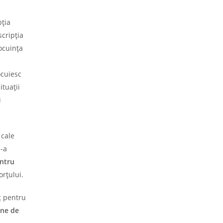
pția
cripția
ocuința
ocuiesc
ituații
i
 cale
s-a
ntru
orțului.
ț
pentru
une de