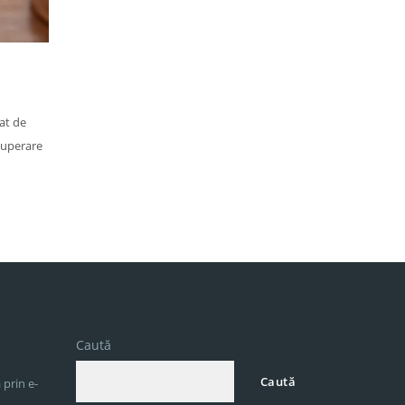
at de
ecuperare
Caută
Caută
 prin e-