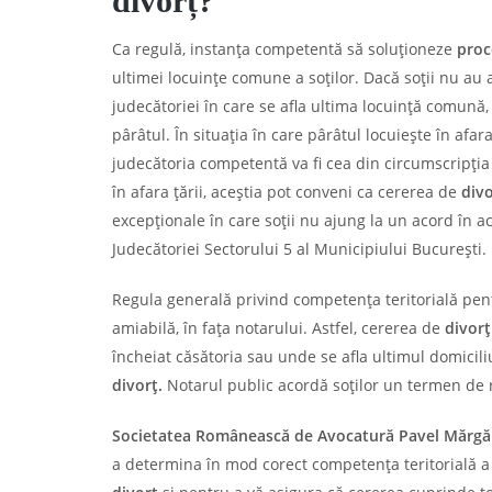
divorț?
Ca regulă, instanța competentă să soluționeze
proc
ultimei locuințe comune a soților. Dacă soții nu au
judecătoriei în care se afla ultima locuință comună,
pârâtul. În situația în care pârâtul locuiește în afa
judecătoria competentă va fi cea din circumscripția 
în afara țării, aceștia pot conveni ca cererea de
div
excepționale în care soții nu ajung la un acord în a
Judecătoriei Sectorului 5 al Municipiului București.
Regula generală privind competența teritorială pentr
amiabilă, în fața notarului. Astfel, cererea de
divorț
încheiat căsătoria sau unde se afla ultimul domicili
divorț.
Notarul public acordă soților un termen de re
Societatea Românească de Avocatură Pavel Mărgări
a determina în mod corect competența teritorială a