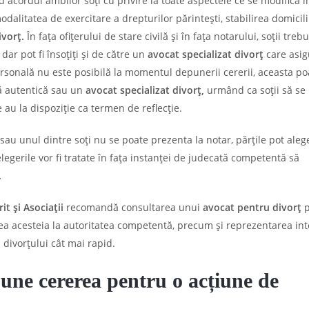
nd acordul ambilor soți cu privire la toate aspectele ce se modifică 
odalitatea de exercitare a drepturilor părintești, stabilirea domicili
ivorț.
În fața ofițerului de stare civilă și în fața notarului, soții treb
,
dar pot fi însoțiți și de către un
avocat specializat divorț
care asi
sonală nu este posibilă la momentul depunerii cererii, aceasta poa
ă autentică sau un
avocat specializat divorț,
urmând ca soții să se
e au la dispoziție ca termen de reflecție.
 sau unul dintre soți nu se poate prezenta la notar, părțile pot aleg
elegerile vor fi tratate în fața instanței de judecată competentă să
.
t și Asociații
recomandă consultarea unui
avocat pentru divorț
p
a acesteia la autoritatea competentă, precum și reprezentarea int
 divorțului cât mai rapid.
une cererea pentru o acțiune de