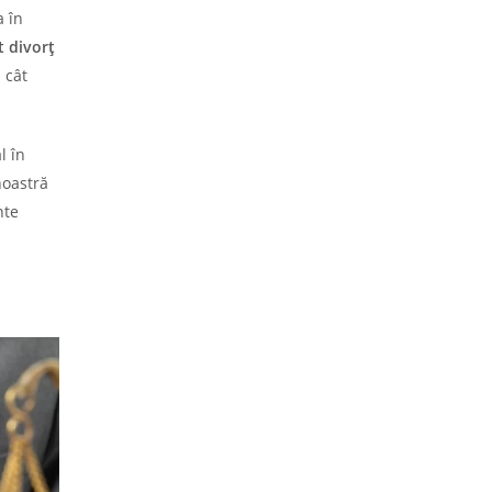
a în
t divorț
 cât
l în
noastră
nte