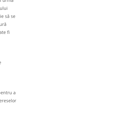
în urma
ului
uie să se
gură
te fi
e
entru a
ereselor