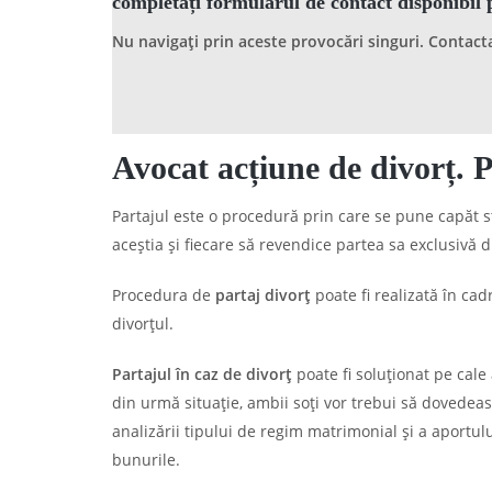
completați formularul de contact disponibil 
Nu navigați prin aceste provocări singuri. Contac
Avocat acțiune de divorț. P
Partajul este o procedură prin care se pune capăt st
aceștia și fiecare să revendice partea sa exclusivă 
Procedura de
partaj divorț
poate fi realizată în ca
divorțul.
Partajul în caz de divorț
poate fi soluționat pe cale
din urmă situație, ambii soți vor trebui să dovedeasc
analizării tipului de regim matrimonial și a aportului
bunurile.