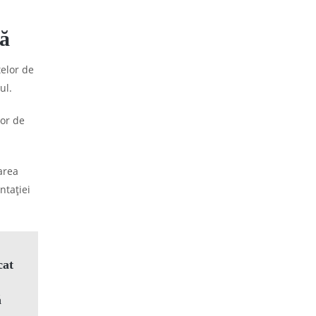
ță
telor de
ul.
lor de
area
ntației
cat
ă