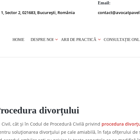
Email:
 1, Sector 2, 021683, București, România
contact@avocatpavel
HOME
DESPRE NOI
ARII DE PRACTICĂ
CONSULTAȚIE ONL
Procedura divorțului
ivil, cât și în Codul de Procedură Civilă privind
procedura divorțu
ntru soluționarea divorțului pe cale amiabilă, în fața ofițerului de 