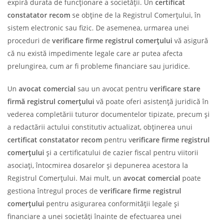
expiră durata de funcționare a societății. Un
certificat
constatator recom
se obține de la Registrul Comerțului, în
sistem electronic sau fizic. De asemenea, urmarea unei
proceduri de
verificare firme registrul comerțului
vă asigură
că nu există impedimente legale care ar putea afecta
prelungirea, cum ar fi probleme financiare sau juridice.
Un
avocat comercial
sau un avocat pentru
verificare stare
firmă registrul comerțului
vă poate oferi asistență juridică în
vederea completării tuturor documentelor tipizate, precum și
a redactării actului constitutiv actualizat, obținerea unui
certificat constatator recom
pentru v
erificare firme registrul
comerțului
și a certificatului de cazier fiscal pentru viitorii
asociați, întocmirea dosarelor și depunerea acestora la
Registrul Comerțului. Mai mult, un
avocat comercial
poate
gestiona întregul proces de
verificare firme registrul
comerțului
pentru asigurarea conformității legale și
financiare a unei societăți înainte de efectuarea unei