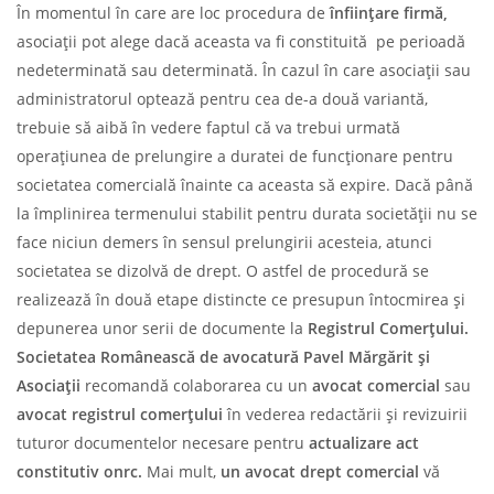
În momentul în care are loc procedura de
înființare firmă,
asociații pot alege dacă aceasta va fi constituită pe perioadă
nedeterminată sau determinată. În cazul în care asociații sau
administratorul optează pentru cea de-a două variantă,
trebuie să aibă în vedere faptul că va trebui urmată
operațiunea de prelungire a duratei de funcționare pentru
societatea comercială înainte ca aceasta să expire. Dacă până
la împlinirea termenului stabilit pentru durata societății nu se
face niciun demers în sensul prelungirii acesteia, atunci
societatea se dizolvă de drept. O astfel de procedură se
realizează în două etape distincte ce presupun întocmirea și
depunerea unor serii de documente la
Registrul Comerțului.
Societatea Românească de avocatură Pavel Mărgărit și
Asociații
recomandă colaborarea cu un
avocat comercial
sau
avocat registrul comerțului
în vederea redactării și revizuirii
tuturor documentelor necesare pentru
actualizare act
constitutiv onrc.
Mai mult,
un avocat drept comercial
vă