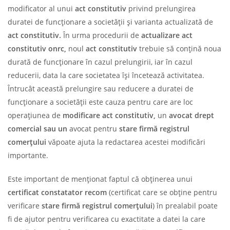
modificator al unui
act constitutiv
privind prelungirea
duratei de funcționare a societății și varianta actualizată de
act constitutiv.
În urma procedurii de
actualizare act
constitutiv onrc,
noul
act constitutiv
trebuie să conțină noua
durată de funcționare în cazul prelungirii, iar în cazul
reducerii, data la care societatea își încetează activitatea.
Întrucât această prelungire sau reducere a duratei de
funcționare a societății este cauza pentru care are loc
operațiunea de
modificare act constitutiv,
un
avocat drept
comercial sau un
avocat pentru
stare firmă registrul
comerțului
văpoate ajuta la redactarea acestei modificări
importante.
Este important de menționat faptul că obținerea unui
certificat constatator recom
(certificat care se obține pentru
verificare
stare firmă registrul comerțului
) în prealabil poate
fi de ajutor pentru verificarea cu exactitate a datei la care