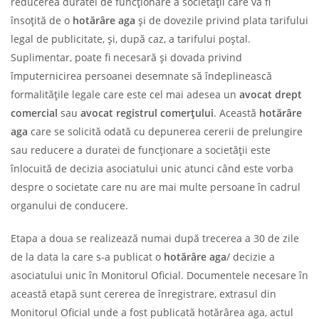
reducerea duratei de funcționare a societății care va fi
însoțită de o
hotărâre aga
și de dovezile privind plata tarifului
legal de publicitate, și, după caz, a tarifului poștal.
Suplimentar, poate fi necesară și dovada privind
împuternicirea persoanei desemnate să îndeplinească
formalitățile legale care este cel mai adesea un
avocat drept
comercial
sau
avocat registrul comerțului
. Această
hotărâre
aga
care se solicită odată cu depunerea cererii de prelungire
sau reducere a duratei de funcționare a societății este
înlocuită de decizia asociatului unic atunci când este vorba
despre o societate care nu are mai multe persoane în cadrul
organului de conducere.
Etapa a doua se realizează numai după trecerea a 30 de zile
de la data la care s-a publicat o
hotărâre aga
/ decizie a
asociatului unic în Monitorul Oficial. Documentele necesare în
această etapă sunt cererea de înregistrare, extrasul din
Monitorul Oficial unde a fost publicată hotărârea aga, actul