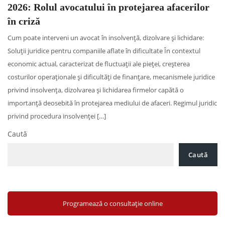
2026: Rolul avocatului în protejarea afacerilor
în criză
Cum poate interveni un avocat în insolvență, dizolvare și lichidare:
Soluții juridice pentru companiile aflate în dificultate În contextul
economic actual, caracterizat de fluctuații ale pieței, creșterea
costurilor operaționale și dificultăți de finanțare, mecanismele juridice
privind insolvența, dizolvarea și lichidarea firmelor capătă o
importanță deosebită în protejarea mediului de afaceri. Regimul juridic
privind procedura insolvenței […]
Caută
Caută
Programează o consultație online