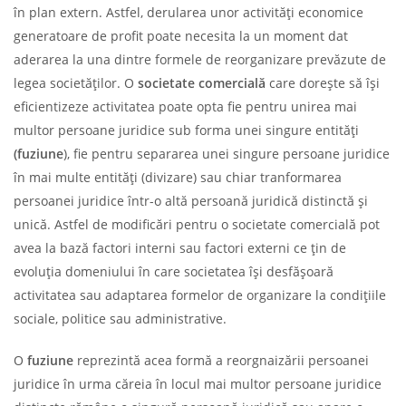
în plan extern. Astfel, derularea unor activități economice
generatoare de profit poate necesita la un moment dat
aderarea la una dintre formele de reorganizare prevăzute de
legea societăților. O
societate comercială
care dorește să își
eficientizeze activitatea poate opta fie pentru unirea mai
multor persoane juridice sub forma unei singure entități
(fuziune
), fie pentru separarea unei singure persoane juridice
în mai multe entități (divizare) sau chiar tranformarea
persoanei juridice într-o altă persoană juridică distinctă și
unică. Astfel de modificări pentru o societate comercială pot
avea la bază factori interni sau factori externi ce țin de
evoluția domeniului în care societatea își desfășoară
activitatea sau adaptarea formelor de organizare la condițiile
sociale, politice sau administrative.
O
fuziune
reprezintă acea formă a reorgnaizării persoanei
juridice în urma căreia în locul mai multor persoane juridice