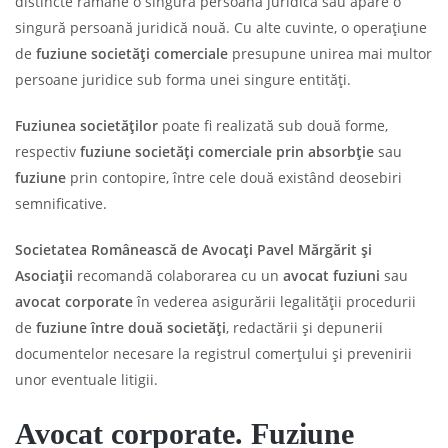
distincte rămâne o singură persoană juridică sau apare o
singură persoană juridică nouă. Cu alte cuvinte, o operațiune
de
fuziune societăți comerciale
presupune unirea mai multor
persoane juridice sub forma unei singure entități.
Fuziunea societăților
poate fi realizată sub două forme,
respectiv
fuziune societăți comerciale prin absorbție
sau
fuziune
prin contopire, între cele două existând deosebiri
semnificative.
Societatea Românească de Avocați Pavel Mărgărit și
Asociații
recomandă colaborarea cu un
avocat fuziuni
sau
avocat corporate
în vederea asigurării legalității procedurii
de
fuziune între două societăți
, redactării și depunerii
documentelor necesare la registrul comerțului și prevenirii
unor eventuale litigii.
Avocat corporate. Fuziune