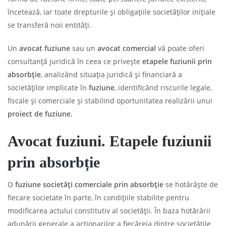
încetează, iar toate drepturile și obligațiile societăților inițiale
se transferă noii entități.
Un
avocat fuziune
sau un
avocat comercial
vă poate oferi
consultanță juridică în ceea ce privește
etapele fuziunii prin
absorbție
, analizând situația juridică și financiară a
societăților implicate în
fuziune
, identificând riscurile legale,
fiscale și comerciale și stabilind oportunitatea realizării unui
proiect de fuziune.
Avocat fuziuni. Etapele fuziunii
prin absorbție
O
fuziune societăți comerciale prin absorbție
se hotărăște de
fiecare societate în parte, în condiţiile stabilite pentru
modificarea actului constitutiv al societăţii. În baza hotărârii
adunării generale a acţionarilor a fiecăreia dintre societăţile