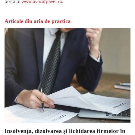
portalul
www.avocatpavel.ro
.
Articole din aria de practica
Insolvența, dizolvarea și lichidarea firmelor în