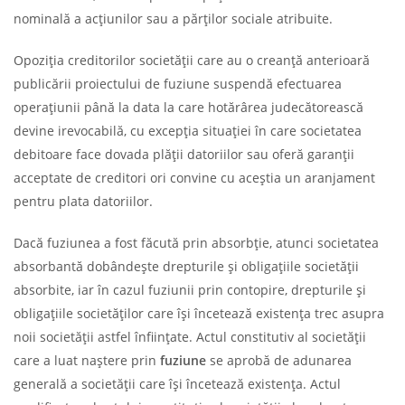
nominală a acţiunilor sau a părţilor sociale atribuite.
Opoziția creditorilor societății care au o creanță anterioară
publicării proiectului de fuziune suspendă efectuarea
operațiunii până la data la care hotărârea judecătorească
devine irevocabilă, cu excepția situației în care societatea
debitoare face dovada plăţii datoriilor sau oferă garanţii
acceptate de creditori ori convine cu aceştia un aranjament
pentru plata datoriilor.
Dacă fuziunea a fost făcută prin absorbție, atunci societatea
absorbantă dobândește drepturile și obligațiile societății
absorbite, iar în cazul fuziunii prin contopire, drepturile şi
obligaţiile societăţilor care îşi încetează existenţa trec asupra
noii societăţii astfel înfiinţate. Actul constitutiv al societății
care a luat naștere prin
fuziune
se aprobă de adunarea
generală a societăţii care îşi încetează existenţa. Actul