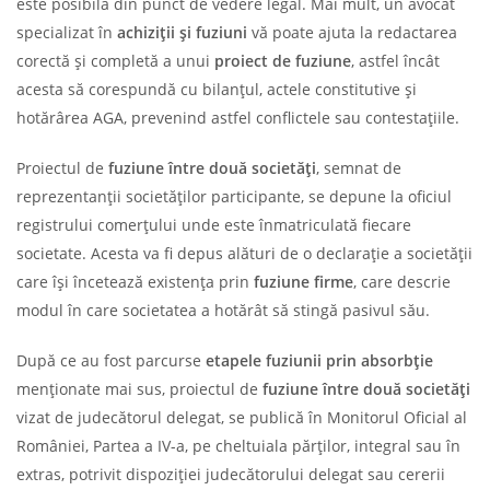
este posibilă din punct de vedere legal. Mai mult, un avocat
specializat în
achiziții și fuziuni
vă poate ajuta la redactarea
corectă și completă a unui
proiect de fuziune
, astfel încât
acesta să corespundă cu bilanțul, actele constitutive și
hotărârea AGA, prevenind astfel conflictele sau contestațiile.
Proiectul de
fuziune între două societăți
, semnat de
reprezentanţii societăţilor participante, se depune la oficiul
registrului comerţului unde este înmatriculată fiecare
societate. Acesta va fi depus alături de o declaraţie a societăţii
care își încetează existența prin
fuziune firme
, care descrie
modul în care societatea a hotărât să stingă pasivul său.
După ce au fost parcurse
etapele fuziunii prin absorbție
menționate mai sus, proiectul de
fuziune între două societăți
vizat de judecătorul delegat, se publică în Monitorul Oficial al
României, Partea a IV-a, pe cheltuiala părţilor, integral sau în
extras, potrivit dispoziţiei judecătorului delegat sau cererii