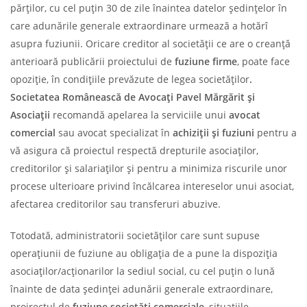
părţilor, cu cel puţin 30 de zile înaintea datelor şedinţelor în
care adunările generale extraordinare urmează a hotărî
asupra fuziunii. Oricare creditor al societăţii ce are o creanţă
anterioară publicării proiectului de
fuziune firme
, poate face
opoziţie, în condițiile prevăzute de legea societăților
.
Societatea Românească de Avocați Pavel Mărgărit și
Asociații
recomandă apelarea la serviciile unui
avocat
comercial
sau avocat specializat în
achiziții și fuziuni
pentru a
vă asigura că proiectul respectă drepturile asociaților,
creditorilor și salariaților și pentru a minimiza riscurile unor
procese ulterioare privind încălcarea intereselor unui asociat,
afectarea creditorilor sau transferuri abuzive.
Totodată, administratorii societăților care sunt supuse
operațiunii de fuziune au obligația de a pune la dispoziția
asociaților/acționarilor la sediul social, cu cel puțin o lună
înainte de data ședinței adunării generale extraordinare,
proirectul de
fuziune societăți comerciale
, situaţiile