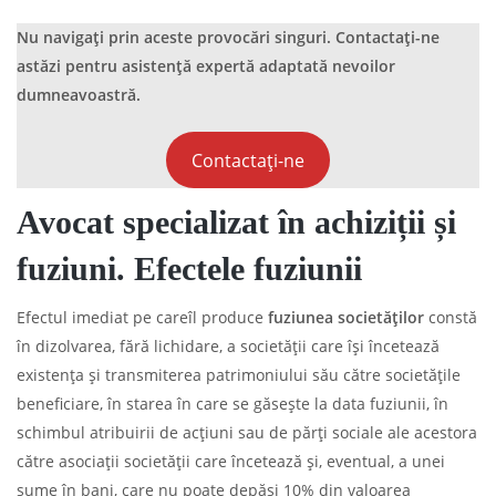
Nu navigați prin aceste provocări singuri. Contactați-ne
astăzi pentru asistență expertă adaptată nevoilor
dumneavoastră.
Contactați-ne
Avocat specializat în achiziții și
fuziuni. Efectele fuziunii
Efectul imediat pe careîl produce
fuziunea societăților
constă
în dizolvarea, fără lichidare, a societăţii care îşi încetează
existenţa şi transmiterea patrimoniului său către societăţile
beneficiare, în starea în care se găseşte la data fuziunii, în
schimbul atribuirii de acţiuni sau de părţi sociale ale acestora
către asociaţii societăţii care încetează şi, eventual, a unei
sume în bani, care nu poate depăşi 10% din valoarea