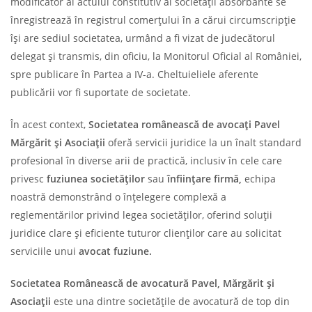
modificator al actului constitutiv al societăţii absorbante se
înregistrează în registrul comerţului în a cărui circumscripţie
îşi are sediul societatea, urmând a fi vizat de judecătorul
delegat și transmis, din oficiu, la Monitorul Oficial al României,
spre publicare în Partea a IV-a. Cheltuieliele aferente
publicării vor fi suportate de societate.
În acest context,
Societatea românească de avocați Pavel
Mărgărit și Asociații
oferă servicii juridice la un înalt standard
profesional în diverse arii de practică, inclusiv în cele care
privesc
fuziunea societăților
sau
înființare firmă,
echipa
noastră demonstrând o înțelegere complexă a
reglementărilor privind legea societăților, oferind soluții
juridice clare și eficiente tuturor clienților care au solicitat
serviciile unui
avocat fuziune.
Societatea Românească de avocatură Pavel, Mărgărit și
Asociații
este una dintre societățile de avocatură de top din