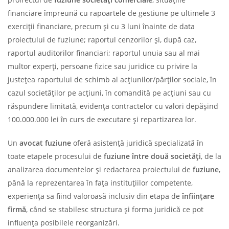
financiare împreună cu rapoartele de gestiune pe ultimele 3
exerciţii financiare, precum şi cu 3 luni înainte de data
proiectului de fuziune; raportul cenzorilor şi, după caz,
raportul auditorilor financiari; raportul unuia sau al mai
multor experţi, persoane fizice sau juridice cu privire la
justeţea raportului de schimb al acţiunilor/părţilor sociale, în
cazul societăţilor pe acţiuni, în comandită pe acţiuni sau cu
răspundere limitată, evidenţa contractelor cu valori depăşind
100.000.000 lei în curs de executare şi repartizarea lor.
Un
avocat fuziune
oferă asistență juridică specializată în
toate etapele procesului de
fuziune între două societăți
, de la
analizarea documentelor și redactarea proiectului de
fuziune
,
până la reprezentarea în fața instituțiilor competente,
experiența sa fiind valoroasă inclusiv din etapa de
înființare
firmă
, când se stabilesc structura și forma juridică ce pot
influența posibilele reorganizări.