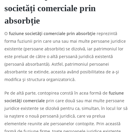
societăți comerciale prin
absorbție
O
fuziune societăți comerciale prin absorbție
reprezintă
forma fuziunii prin care una sau mai multe persoane juridice
existente (persoane absorbite) se dizolvă, iar patrimoniul lor
este preluat de către o altă persoană juridică existentă
(persoană absorbantă). Astfel, patrimoniul persoanei
absorbante se extinde, aceasta având posibilitatea de a-și
modifica și structura organizatorică.
Pe de altă parte, contopirea constă în acea formă de
fuziune
societăți comerciale
prin care două sau mai multe persoane
juridice existente se dizolvă pentru ca, simultan, în locul lor să
ia naștere o nouă persoană juridică, care va prelua
elementele reunite ale persoanelor contopite. Prin această
formă de fuziune firme, toate persoanele juridice existente