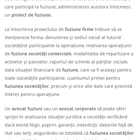
care participă la fuziune, administratorii acestora întocmesc
un
proiect de fuziune.
La întocmirea proiectului de
fuziune firme
trebuie să se
menționeze forma, denumirea şi sediul social al tuturor
societăţilor participante la operaţiune, motivarea operațiunii
de
fuziune societăți comerciale
, modalitatea de repartizare a
activelor și pasivelor, raportul de schimb al părților sociale,
data situaţiei financiare de
fuziune
, care va fi aceeaşi pentru
toate societăţile participante, cuantumul primei pentru
fuziunea societăților
, precum și orice alte date care prezintă
interes pentru operațiune.
Un
avocat fuziuni
sau un
avocat corporate
vă poate oferi
sprijin în analizarea situației juridice a societății verificând
dacă există litigii, popriri, garanții, interdicții, datoriile față de
stat sau terți, asigurându-se totodată că
fuziunea societăților