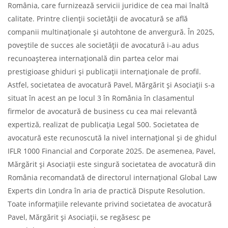
România, care furnizează servicii juridice de cea mai înaltă
calitate. Printre clienții societății de avocatură se află
companii multinaționale și autohtone de anvergură. În 2025,
poveștile de succes ale societății de avocatură i-au adus
recunoașterea internațională din partea celor mai
prestigioase ghiduri și publicații internaționale de profil.
Astfel, societatea de avocatură Pavel, Mărgărit și Asociații s-a
situat în acest an pe locul 3 în România în clasamentul
firmelor de avocatură de business cu cea mai relevantă
expertiză, realizat de publicația Legal 500. Societatea de
avocatură este recunoscută la nivel internațional și de ghidul
IFLR 1000 Financial and Corporate 2025. De asemenea, Pavel,
Mărgărit și Asociații este singură societatea de avocatură din
România recomandată de directorul internațional Global Law
Experts din Londra în aria de practică Dispute Resolution.
Toate informațiile relevante privind societatea de avocatură
Pavel, Mărgărit și Asociații, se regăsesc pe