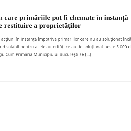
care primăriile pot fi chemate în instanță
 restituire a proprietăților
 acțiuni în instanță împotriva primăriilor care nu au soluționat înc
ind valabil pentru acele autorități ce au de soluționat peste 5.000 d
ații. Cum Primăria Municipiului București se […]