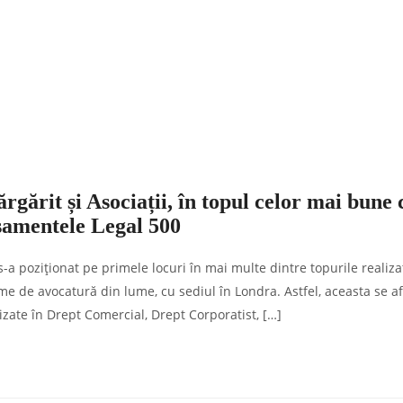
gărit și Asociații, în topul celor mai bune 
samentele Legal 500
s-a poziționat pe primele locuri în mai multe dintre topurile realiza
me de avocatură din lume, cu sediul în Londra. Astfel, aceasta se af
izate în Drept Comercial, Drept Corporatist, […]