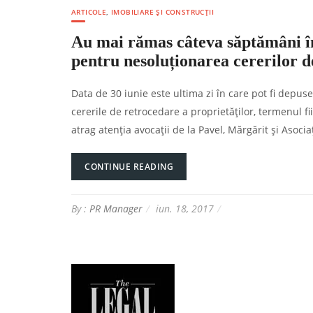
ARTICOLE
,
IMOBILIARE ȘI CONSTRUCȚII
Au mai rămas câteva săptămâni în 
pentru nesoluționarea cererilor de
Data de 30 iunie este ultima zi în care pot fi depuse
cererile de retrocedare a proprietăților, termenul fi
atrag atenția avocații de la Pavel, Mărgărit și Asoci
CONTINUE READING
By :
PR Manager
iun. 18, 2017