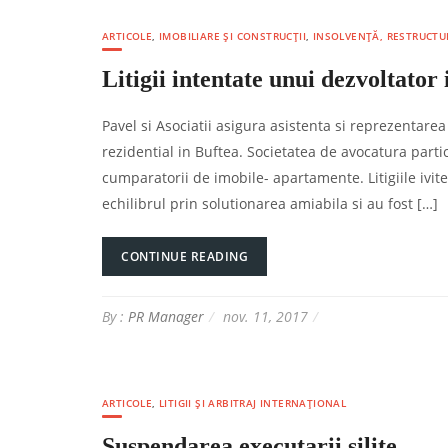
ARTICOLE
,
IMOBILIARE ȘI CONSTRUCȚII
,
INSOLVENȚĂ, RESTRUCTU
Litigii intentate unui dezvoltator
Pavel si Asociatii asigura asistenta si reprezentare
rezidential in Buftea. Societatea de avocatura partic
cumparatorii de imobile- apartamente. Litigiile ivit
echilibrul prin solutionarea amiabila si au fost […]
CONTINUE READING
By :
PR Manager
nov. 11, 2017
ARTICOLE
,
LITIGII ȘI ARBITRAJ INTERNAȚIONAL
Suspendarea executarii silite