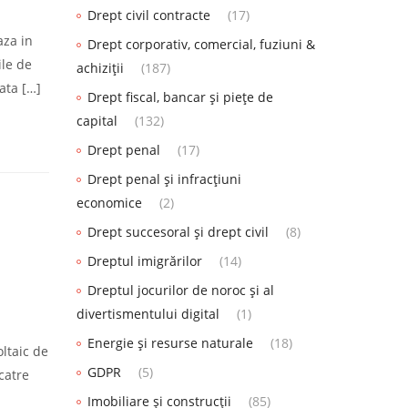
Drept civil contracte
(17)
aza in
Drept corporativ, comercial, fuziuni &
ile de
achiziții
(187)
cata […]
Drept fiscal, bancar și piețe de
capital
(132)
Drept penal
(17)
Drept penal și infracțiuni
economice
(2)
Drept succesoral și drept civil
(8)
Dreptul imigrărilor
(14)
Dreptul jocurilor de noroc și al
divertismentului digital
(1)
Energie și resurse naturale
(18)
oltaic de
GDPR
(5)
catre
Imobiliare și construcții
(85)