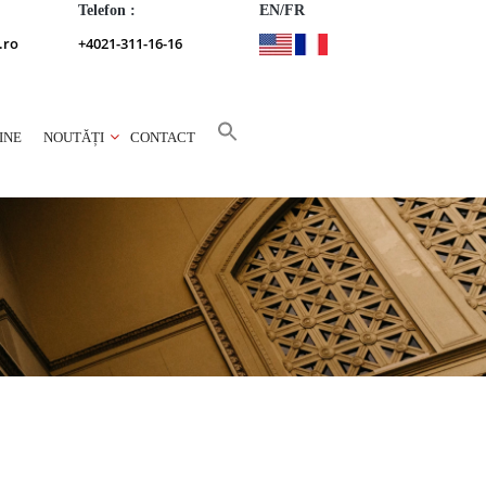
Telefon :
EN/FR
.ro
+4021-311-16-16
INE
NOUTĂȚI
CONTACT