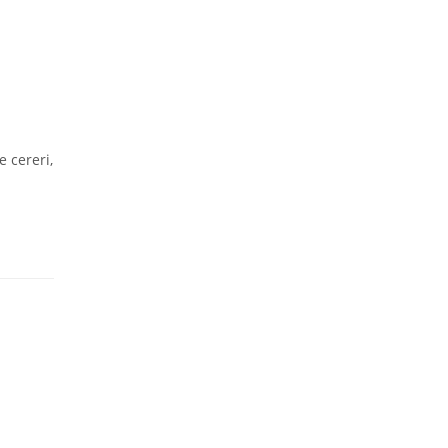
ă
e cereri,