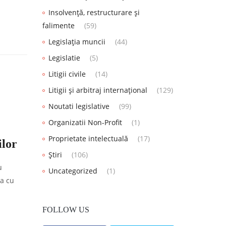
Insolvență, restructurare și
falimente
(59)
Legislația muncii
(44)
Legislatie
(5)
Litigii civile
(14)
Litigii și arbitraj internațional
(129)
Noutati legislative
(99)
Organizatii Non-Profit
(1)
Proprietate intelectuală
(17)
ilor
Știri
(106)
u
Uncategorized
(1)
ca cu
FOLLOW US