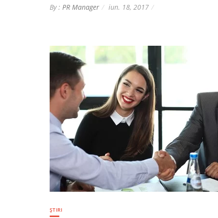
By :
PR Manager
iun. 18, 2017
ȘTIRI