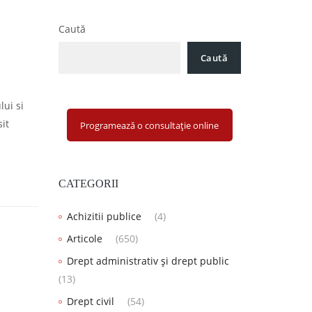
Caută
Caută
lui si
it
Programează o consultație online
CATEGORII
Achizitii publice
(4)
Articole
(650)
Drept administrativ și drept public
(13)
Drept civil
(54)