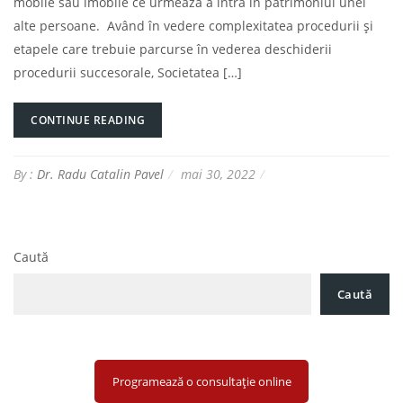
mobile sau imobile ce urmează a intra în patrimoniul unei
alte persoane. Având în vedere complexitatea procedurii și
etapele care trebuie parcurse în vederea deschiderii
procedurii succesorale, Societatea […]
CONTINUE READING
By :
Dr. Radu Catalin Pavel
mai 30, 2022
Caută
Caută
Programează o consultație online