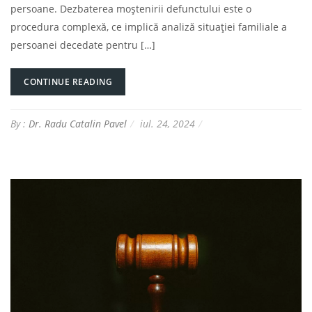
persoane. Dezbaterea moștenirii defunctului este o
procedura complexă, ce implică analiză situației familiale a
persoanei decedate pentru […]
CONTINUE READING
By :
Dr. Radu Catalin Pavel
iul. 24, 2024