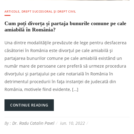
ARTICOLE
,
DREPT SUCCESORAL ȘI DREPT CIVIL
Cum poți divorța și partaja bunurile comune pe cale
amiabilă în România?
Una dintre modalitățile prevăzute de lege pentru desfacerea
căsătoriei în România este divorțul pe cale amiabilă și
partajarea bunurilor comune pe cale amiabilă existând un
număr mare de persoane care preferă să urmeze procedura
divorțului și partajului pe cale notarială în România în
detrimentul procedurii în fața instanței de judecată din
România, motivele fiind evidente, […]
CONTINUE READING
By :
Dr. Radu Catalin Pavel
iun. 10, 2022