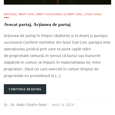
ARTICOLE
,
DREPT CIVIL
,
DREPT SUCCESORAL ȘI DREPT CIVIL
,
LITIGII CIVILE
Avocat partaj. Acțiunea de partaj
Acțiunea de partaj în timpul căsătoriei și la divorț și partajul
succesoral Conform normelor din Noul Cod Civil, partajul este
operațiunea juridică prin care se pune capăt stării
de proprietate comună, în sensul că bunul sau bunurile
stăpânite în comun se împart, în materialitatea lor, între
proprietari. Dacă cei care exercită în comun dreptul de
proprietate nu procedează la […]
CONTINUE READING
By :
Dr. Radu Catalin Pavel
mart. 8, 2024