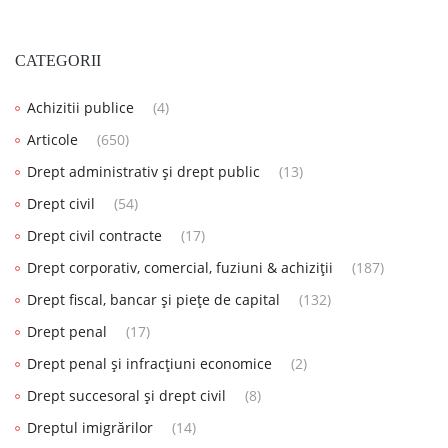
CATEGORII
Achizitii publice
(4)
Articole
(650)
Drept administrativ și drept public
(13)
Drept civil
(54)
Drept civil contracte
(17)
Drept corporativ, comercial, fuziuni & achiziții
(187)
Drept fiscal, bancar și piețe de capital
(132)
Drept penal
(17)
Drept penal și infracțiuni economice
(2)
Drept succesoral și drept civil
(8)
Dreptul imigrărilor
(14)