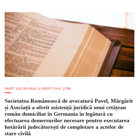
DREPT SUCCESORAL ȘI DREPT CIVIL
,
ȘTIRI
Societatea Românească de avocatură Pavel, Mărgărit
și Asociații a oferit asistență juridică unui cetățean
român domiciliat în Germania în legătură cu
efectuarea demersurilor necesare pentru executarea
hotărârii judecătorești de completare a actelor de
stare civilă