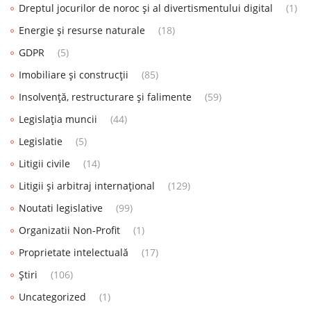
Dreptul jocurilor de noroc și al divertismentului digital
(1)
Energie și resurse naturale
(18)
GDPR
(5)
Imobiliare și construcții
(85)
Insolvență, restructurare și falimente
(59)
Legislația muncii
(44)
Legislatie
(5)
Litigii civile
(14)
Litigii și arbitraj internațional
(129)
Noutati legislative
(99)
Organizatii Non-Profit
(1)
Proprietate intelectuală
(17)
Știri
(106)
Uncategorized
(1)