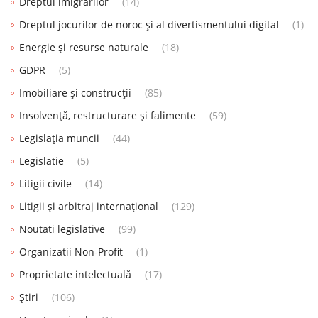
Dreptul imigrărilor
(14)
Dreptul jocurilor de noroc și al divertismentului digital
(1)
Energie și resurse naturale
(18)
GDPR
(5)
Imobiliare și construcții
(85)
Insolvență, restructurare și falimente
(59)
Legislația muncii
(44)
Legislatie
(5)
Litigii civile
(14)
Litigii și arbitraj internațional
(129)
Noutati legislative
(99)
Organizatii Non-Profit
(1)
Proprietate intelectuală
(17)
Știri
(106)