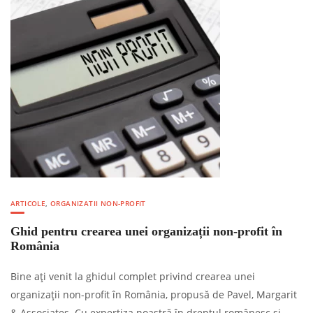
ARTICOLE
,
ORGANIZATII NON-PROFIT
Ghid pentru crearea unei organizații non-profit în
România
Bine ați venit la ghidul complet privind crearea unei
organizații non-profit în România, propusă de Pavel, Margarit
& Associates. Cu expertiza noastră în dreptul românesc și