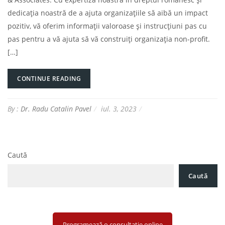
dedicația noastră de a ajuta organizațiile să aibă un impact
pozitiv, vă oferim informații valoroase și instrucțiuni pas cu
pas pentru a vă ajuta să vă construiți organizația non-profit.
[…]
CONTINUE READING
By :
Dr. Radu Catalin Pavel
iul. 3, 2023
Caută
Caută
Programează o consultație online