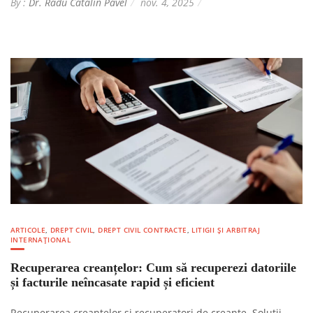
By :
Dr. Radu Catalin Pavel
nov. 4, 2025
ARTICOLE
,
DREPT CIVIL
,
DREPT CIVIL CONTRACTE
,
LITIGII ȘI ARBITRAJ
INTERNAȚIONAL
Recuperarea creanțelor: Cum să recuperezi datoriile
și facturile neîncasate rapid și eficient
Recuperarea creanțelor și recuperatori de creanțe. Soluții