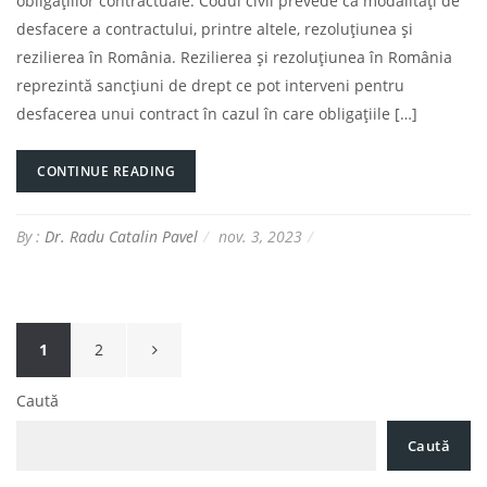
obligațiilor contractuale. Codul civil prevede ca modalități de
desfacere a contractului, printre altele, rezoluțiunea și
rezilierea în România. Rezilierea și rezoluțiunea în România
reprezintă sancțiuni de drept ce pot interveni pentru
desfacerea unui contract în cazul în care obligațiile […]
CONTINUE READING
By :
Dr. Radu Catalin Pavel
nov. 3, 2023
Paginație
1
2
articole
Caută
Caută