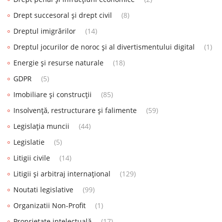
Drept succesoral și drept civil
(8)
Dreptul imigrărilor
(14)
Dreptul jocurilor de noroc și al divertismentului digital
(1)
Energie și resurse naturale
(18)
GDPR
(5)
Imobiliare și construcții
(85)
Insolvență, restructurare și falimente
(59)
Legislația muncii
(44)
Legislatie
(5)
Litigii civile
(14)
Litigii și arbitraj internațional
(129)
Noutati legislative
(99)
Organizatii Non-Profit
(1)
Proprietate intelectuală
(17)