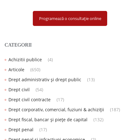
Programează o consultație online
CATEGORII
Achizitii publice
(4)
Articole
(650)
Drept administrativ și drept public
(13)
Drept civil
(54)
Drept civil contracte
(17)
Drept corporativ, comercial, fuziuni & achiziții
(187)
Drept fiscal, bancar și piețe de capital
(132)
Drept penal
(17)
Drept penal și infracțiuni economice
(2)