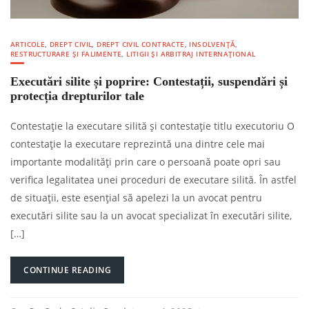
ARTICOLE
,
DREPT CIVIL
,
DREPT CIVIL CONTRACTE
,
INSOLVENȚĂ,
RESTRUCTURARE ȘI FALIMENTE
,
LITIGII ȘI ARBITRAJ INTERNAȚIONAL
Executări silite și poprire: Contestații, suspendări și
protecția drepturilor tale
Contestație la executare silită și contestație titlu executoriu O
contestație la executare reprezintă una dintre cele mai
importante modalități prin care o persoană poate opri sau
verifica legalitatea unei proceduri de executare silită. În astfel
de situații, este esențial să apelezi la un avocat pentru
executări silite sau la un avocat specializat în executări silite,
[…]
CONTINUE READING