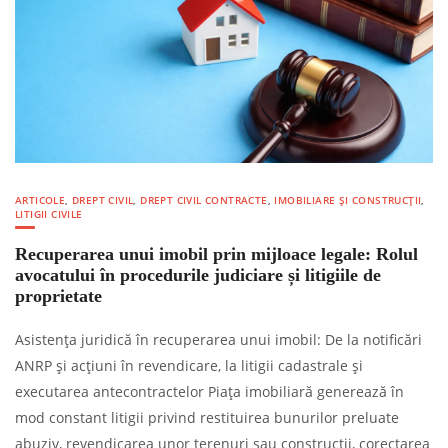
ARTICOLE
,
DREPT CIVIL
,
DREPT CIVIL CONTRACTE
,
IMOBILIARE ȘI CONSTRUCȚII
,
LITIGII CIVILE
Recuperarea unui imobil prin mijloace legale: Rolul
avocatului în procedurile judiciare și litigiile de
proprietate
Asistența juridică în recuperarea unui imobil: De la notificări
ANRP și acțiuni în revendicare, la litigii cadastrale și
executarea antecontractelor Piața imobiliară generează în
mod constant litigii privind restituirea bunurilor preluate
abuziv, revendicarea unor terenuri sau construcții, corectarea