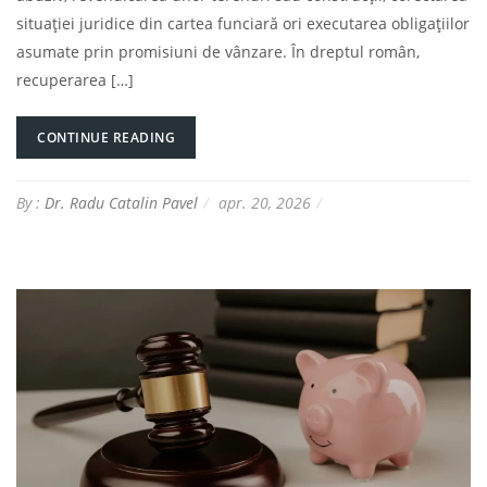
situației juridice din cartea funciară ori executarea obligațiilor
asumate prin promisiuni de vânzare. În dreptul român,
recuperarea […]
CONTINUE READING
By :
Dr. Radu Catalin Pavel
apr. 20, 2026