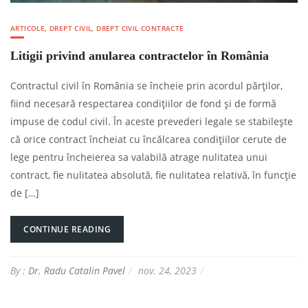
ARTICOLE
,
DREPT CIVIL
,
DREPT CIVIL CONTRACTE
Litigii privind anularea contractelor în România
Contractul civil în România se încheie prin acordul părților,
fiind necesară respectarea condițiilor de fond și de formă
impuse de codul civil. În aceste prevederi legale se stabilește
că orice contract încheiat cu încălcarea condițiilor cerute de
lege pentru încheierea sa valabilă atrage nulitatea unui
contract, fie nulitatea absolută, fie nulitatea relativă, în funcție
de […]
CONTINUE READING
By :
Dr. Radu Catalin Pavel
nov. 24, 2023