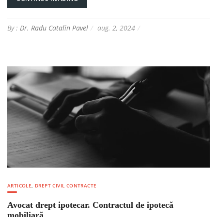
By :
Dr. Radu Catalin Pavel
aug. 2, 2024
ARTICOLE
,
DREPT CIVIL CONTRACTE
Avocat drept ipotecar. Contractul de ipotecă
mobiliară