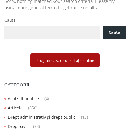
Sorry, nothing matched your search criteria. Please try
using more general terms to get more results.
Caută
Caută
Programează o consultație online
CATEGORII
Achizitii publice
(4)
Articole
(650)
Drept administrativ și drept public
(13)
Drept civil
(54)