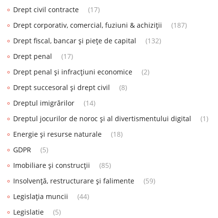
Drept civil contracte
(17)
Drept corporativ, comercial, fuziuni & achiziții
(187)
Drept fiscal, bancar și piețe de capital
(132)
Drept penal
(17)
Drept penal și infracțiuni economice
(2)
Drept succesoral și drept civil
(8)
Dreptul imigrărilor
(14)
Dreptul jocurilor de noroc și al divertismentului digital
(1)
Energie și resurse naturale
(18)
GDPR
(5)
Imobiliare și construcții
(85)
Insolvență, restructurare și falimente
(59)
Legislația muncii
(44)
Legislatie
(5)