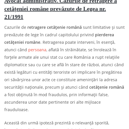
Avocat administrativ. Cazurile de retragere a
cetățeniei române prevăzute de Legea nr.
21/1991
Cazurile de
retragere cetățenie română
sunt limitative și sunt
prevăzute de lege în cadrul capitolului privind
pierderea
cetățeniei române
. Retragerea poate interveni, în esență,
atunci când
persoana
, aflată în străinătate, se înrolează în
forțele armate ale unui stat cu care România a rupt relațiile
diplomatice sau cu care se află în stare de război, atunci când
există legături cu entități teroriste ori implicare în pregătirea
ori săvârșirea unor acte ce constituie amenințări la adresa
securității naționale, precum și atunci când
cetățenie română
a fost obținută în mod fraudulos, prin informații false,
ascunderea unor date pertinente ori alte mijloace
frauduloase.
Această din urmă ipoteză prezintă o relevanță sporită,