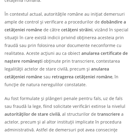
cetățenia română.
În contextul actual, autoritățile române au inițiat demersuri
ample de control și verificare a procedurilor de
dobândire
a
cetățeniei române
de către
cetățeni străini
, vizând în special
situații în care există indicii privind obținerea acesteia prin
fraudă sau prin folosirea unor documente neconforme cu
realitatea. Aceste acțiuni au ca obiect
anularea
certificate de
naștere
românești
obținute prin transcriere, contestarea
legalității actelor de stare civilă, precum și
anularea
cetățeniei române
sau
retragerea cetățeniei române
, în
funcție de natura neregulilor constatate.
Au fost formulate și plângeri penale pentru fals, uz de fals
sau fraudă la lege, fiind solicitate verificări extinse la nivelul
autorităților de stare civilă
, al structurilor de
transcriere
a
actelor, precum și al altor instituții implicate în procedura
administrativă. Astfel de demersuri pot avea consecințe