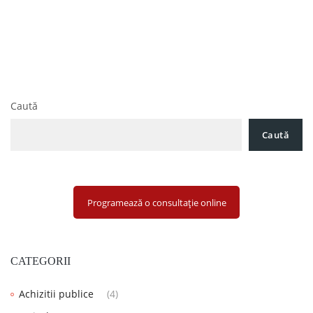
Degradarea disciplinei de plată și blocajul financiar în
în
2026: Soluții juridice pentru recuperarea creanțelor
articole
Obligația de acceptare a plăților moderne introdusă din 1
ianuarie 2026: Impactul asupra mediului de afaceri în
România
Caută
Caută
Programează o consultație online
CATEGORII
Achizitii publice
(4)