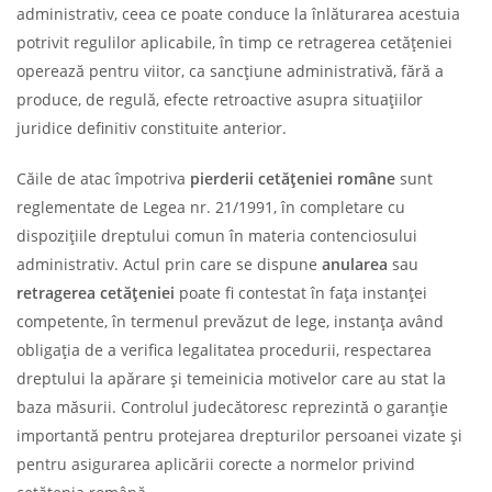
administrativ, ceea ce poate conduce la înlăturarea acestuia
potrivit regulilor aplicabile, în timp ce retragerea cetățeniei
operează pentru viitor, ca sancțiune administrativă, fără a
produce, de regulă, efecte retroactive asupra situațiilor
juridice definitiv constituite anterior.
Căile de atac împotriva
pierderii cetățeniei române
sunt
reglementate de Legea nr. 21/1991, în completare cu
dispozițiile dreptului comun în materia contenciosului
administrativ. Actul prin care se dispune
anularea
sau
retragerea cetățeniei
poate fi contestat în fața instanței
competente, în termenul prevăzut de lege, instanța având
obligația de a verifica legalitatea procedurii, respectarea
dreptului la apărare și temeinicia motivelor care au stat la
baza măsurii. Controlul judecătoresc reprezintă o garanție
importantă pentru protejarea drepturilor persoanei vizate și
pentru asigurarea aplicării corecte a normelor privind