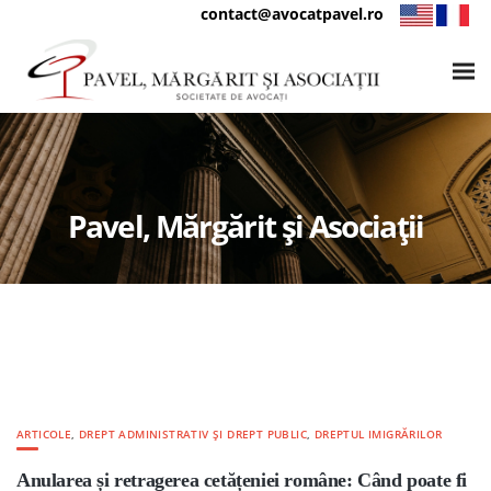
contact@avocatpavel.ro
Pavel, Mărgărit și Asociații
ARTICOLE
,
DREPT ADMINISTRATIV ȘI DREPT PUBLIC
,
DREPTUL IMIGRĂRILOR
Anularea și retragerea cetățeniei române: Când poate fi