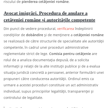
riscului de
pierderea cetățeniei române
.
Avocat imigrări. Procedura de anulare a
cetățeniei române și autoritățile competente
Din punct de vedere procedural,
verificarea
îndeplinirii
condițiilor de
dobândire
și de menținere a
cetățeniei
române
se realizează de către structurile de specialitate ale autorității
competente, în cadrul unei proceduri administrative
reglementate strict de lege.
Comisia pentru
cetățenie
are
rolul de a analiza documentația depusă, de a solicita
informații și relații de la alte instituții publice și de a evalua
situația juridică concretă a persoanei, anterior formulării unei
propuneri către conducerea autorității. Ordinul emis ca
urmare a acestei proceduri constituie un act administrativ
individual, supus principiilor legalității, transparenței și
controlului de legalitate.