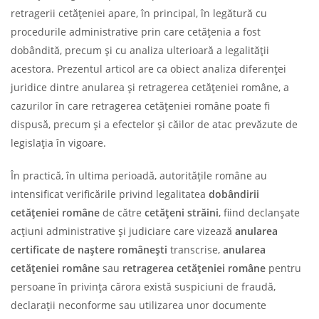
retragerii cetățeniei apare, în principal, în legătură cu
procedurile administrative prin care cetățenia a fost
dobândită, precum și cu analiza ulterioară a legalității
acestora. Prezentul articol are ca obiect analiza diferenței
juridice dintre anularea și retragerea cetățeniei române, a
cazurilor în care retragerea cetățeniei române poate fi
dispusă, precum și a efectelor și căilor de atac prevăzute de
legislația în vigoare.
În practică, în ultima perioadă, autoritățile române au
intensificat verificările privind legalitatea
dobândirii
cetățeniei române
de către
cetățeni străini
, fiind declanșate
acțiuni administrative și judiciare care vizează
anularea
certificate de naștere românești
transcrise,
anularea
cetățeniei române
sau
retragerea cetățeniei române
pentru
persoane în privința cărora există suspiciuni de fraudă,
declarații neconforme sau utilizarea unor documente