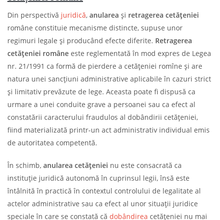
Din perspectivă
juridică
,
anularea
și
retragerea cetățeniei
române constituie mecanisme distincte, supuse unor
regimuri legale și producând efecte diferite.
Retragerea
cetățeniei române
este reglementată în mod expres de Legea
nr. 21/1991 ca formă de pierdere a cetățeniei romîne și are
natura unei sancțiuni administrative aplicabile în cazuri strict
și limitativ prevăzute de lege. Aceasta poate fi dispusă ca
urmare a unei conduite grave a persoanei sau ca efect al
constatării caracterului fraudulos al dobândirii cetățeniei,
fiind materializată printr-un act administrativ individual emis
de autoritatea competentă.
În schimb,
anularea cetățeniei
nu este consacrată ca
instituție juridică autonomă în cuprinsul legii, însă este
întâlnită în practică în contextul controlului de legalitate al
actelor administrative sau ca efect al unor situații juridice
speciale în care se constată că
dobândirea
cetățeniei nu mai