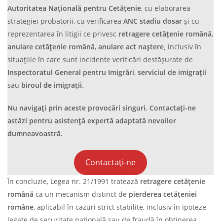
Autoritatea Națională pentru Cetățenie
, cu elaborarea
strategiei probatorii, cu verificarea
ANC stadiu dosar
și cu
reprezentarea în litigii ce privesc
retragere cetățenie română
,
anulare cetățenie română
,
anulare act naștere,
inclusiv în
situațiile în care sunt incidente verificări desfășurate de
Inspectoratul General pentru Imigrări
,
serviciul de imigrații
sau
biroul de imigrații
.
Nu navigați prin aceste provocări singuri. Contactați-ne
astăzi pentru asistență expertă adaptată nevoilor
dumneavoastră.
Contactați-ne
În concluzie, Legea nr. 21/1991 tratează
retragere cetățenie
română
ca un mecanism distinct de
pierderea cetățeniei
române
, aplicabil în cazuri strict stabilite, inclusiv în ipoteze
legate de securitate națională sau de fraudă în obținerea