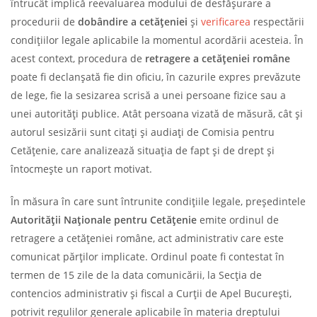
întrucât implică reevaluarea modului de desfășurare a
procedurii de
dobândire a cetățeniei
și
verificarea
respectării
condițiilor legale aplicabile la momentul acordării acesteia. În
acest context, procedura de
retragere
a
cetățeniei
române
poate fi declanșată fie din oficiu, în cazurile expres prevăzute
de lege, fie la sesizarea scrisă a unei persoane fizice sau a
unei autorități publice. Atât persoana vizată de măsură, cât și
autorul sesizării sunt citați și audiați de Comisia pentru
Cetățenie, care analizează situația de fapt și de drept și
întocmește un raport motivat.
În măsura în care sunt întrunite condițiile legale, președintele
Autorității Naționale pentru Cetățenie
emite ordinul de
retragere a cetățeniei române, act administrativ care este
comunicat părților implicate. Ordinul poate fi contestat în
termen de 15 zile de la data comunicării, la Secția de
contencios administrativ și fiscal a Curții de Apel București,
potrivit regulilor generale aplicabile în materia dreptului