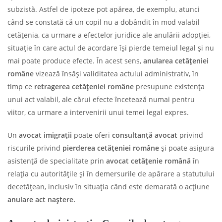
subzistă. Astfel de ipoteze pot apărea, de exemplu, atunci
când se constată că un copil nu a dobândit în mod valabil
cetățenia, ca urmare a efectelor juridice ale anulării adopției,
situație în care actul de acordare își pierde temeiul legal și nu
mai poate produce efecte. În acest sens,
anularea
cetățeniei
române
vizează însăși validitatea actului administrativ, în
timp ce
retragerea
cetățeniei
române
presupune existența
unui act valabil, ale cărui efecte încetează numai pentru
viitor, ca urmare a intervenirii unui temei legal expres.
Un
avocat imigrații
poate oferi
consultanță avocat
privind
riscurile privind
pierderea cetățeniei române
și poate asigura
asistență de specialitate prin
avocat cetățenie română
în
relația cu autoritățile și în demersurile de apărare a statutului
decetățean, inclusiv în situația când este demarată o acțiune
anulare act naștere
.