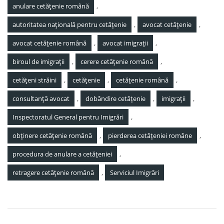
,
anulare cetățenie română
,
,
autoritatea națională pentru cetățenie
avocat cetățenie
,
,
avocat cetățenie română
avocat imigrații
,
,
biroul de imigrații
cerere cetățenie română
,
,
,
cetățeni străini
cetățenie
cetățenie română
,
,
,
consultanță avocat
dobândire cetățenie
imigrații
,
Inspectoratul General pentru Imigrări
,
,
obținere cetățenie română
pierderea cetățeniei române
,
procedura de anulare a cetățeniei
,
retragere cetățenie română
Serviciul Imigrări
Navigare