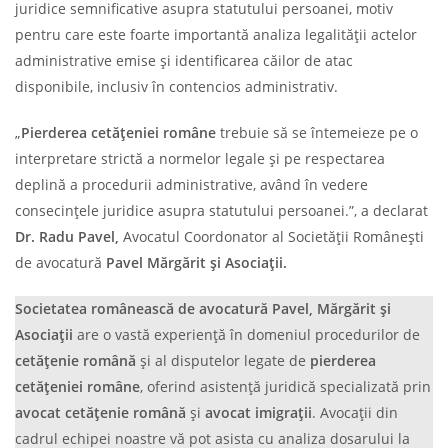
juridice semnificative asupra statutului persoanei, motiv
pentru care este foarte importantă analiza legalității actelor
administrative emise și identificarea căilor de atac
disponibile, inclusiv în contencios administrativ.
„
Pierderea cetățeniei române
trebuie să se întemeieze pe o
interpretare strictă a normelor legale și pe respectarea
deplină a procedurii administrative, având în vedere
consecințele juridice asupra statutului persoanei.”, a declarat
Dr. Radu Pavel,
Avocatul Coordonator al Societății Românești
de avocatură
Pavel Mărgărit și Asociații.
Societatea românească de avocatură Pavel, Mărgărit și
Asociații
are o vastă experiență în domeniul procedurilor de
cetățenie română
și al disputelor legate de
pierderea
cetățeniei române
, oferind asistență juridică specializată prin
avocat cetățenie română
și
avocat imigrații
. Avocații din
cadrul echipei noastre vă pot asista cu analiza dosarului la