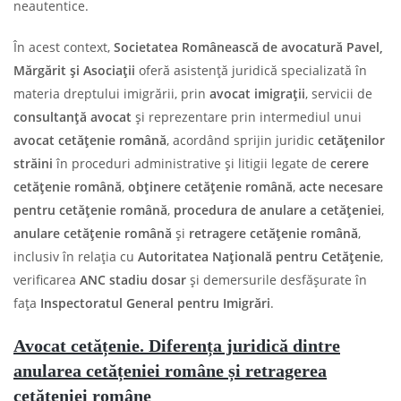
neautentice.
În acest context,
Societatea Românească de avocatură Pavel,
Mărgărit și Asociații
oferă asistență juridică specializată în
materia dreptului imigrării, prin
avocat imigrații
, servicii de
consultanță avocat
și reprezentare prin intermediul unui
avocat cetățenie română
, acordând sprijin juridic
cetățenilor
străini
în proceduri administrative și litigii legate de
cerere
cetățenie română
,
obținere cetățenie română
,
acte necesare
pentru cetățenie română
,
procedura de anulare a cetățeniei
,
anulare cetățenie română
și
retragere cetățenie română
,
inclusiv în relația cu
Autoritatea Națională pentru Cetățenie
,
verificarea
ANC stadiu dosar
și demersurile desfășurate în
fața
Inspectoratul General pentru Imigrări
.
Avocat cetățenie. Diferența juridică dintre
anularea cetățeniei române și retragerea
cetățeniei române