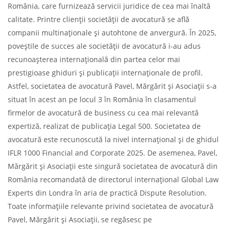
România, care furnizează servicii juridice de cea mai înaltă
calitate. Printre clienții societății de avocatură se află
companii multinaționale și autohtone de anvergură. În 2025,
poveștile de succes ale societății de avocatură i-au adus
recunoașterea internațională din partea celor mai
prestigioase ghiduri și publicații internaționale de profil.
Astfel, societatea de avocatură Pavel, Mărgărit și Asociații s-a
situat în acest an pe locul 3 în România în clasamentul
firmelor de avocatură de business cu cea mai relevantă
expertiză, realizat de publicația Legal 500. Societatea de
avocatură este recunoscută la nivel internațional și de ghidul
IFLR 1000 Financial and Corporate 2025. De asemenea, Pavel,
Mărgărit și Asociații este singură societatea de avocatură din
România recomandată de directorul internațional Global Law
Experts din Londra în aria de practică Dispute Resolution.
Toate informațiile relevante privind societatea de avocatură
Pavel, Mărgărit și Asociații, se regăsesc pe