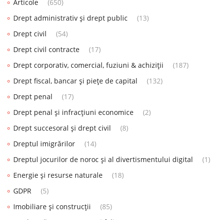
Articole
(650)
Drept administrativ și drept public
(13)
Drept civil
(54)
Drept civil contracte
(17)
Drept corporativ, comercial, fuziuni & achiziții
(187)
Drept fiscal, bancar și piețe de capital
(132)
Drept penal
(17)
Drept penal și infracțiuni economice
(2)
Drept succesoral și drept civil
(8)
Dreptul imigrărilor
(14)
Dreptul jocurilor de noroc și al divertismentului digital
(1)
Energie și resurse naturale
(18)
GDPR
(5)
Imobiliare și construcții
(85)