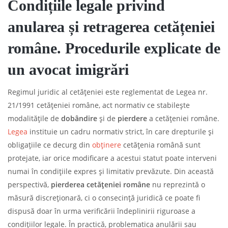
Condițiile legale privind
anularea și retragerea cetățeniei
române. Procedurile explicate de
un avocat imigrări
Regimul juridic al cetățeniei este reglementat de Legea nr.
21/1991 cetățeniei române, act normativ ce stabilește
modalitățile de
dobândire
și de
pierdere
a cetățeniei române.
Legea
instituie un cadru normativ strict, în care drepturile și
obligațiile ce decurg din
obținere
cetățenia română sunt
protejate, iar orice modificare a acestui statut poate interveni
numai în condițiile expres și limitativ prevăzute. Din această
perspectivă,
pierderea cetățeniei
române
nu reprezintă o
măsură discreționară, ci o consecință juridică ce poate fi
dispusă doar în urma verificării îndeplinirii riguroase a
condițiilor legale. În practică, problematica anulării sau