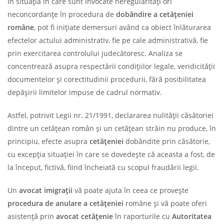
În situația în care sunt invocate neregularități ori
neconcordanțe în procedura de
dobândire
a
cetățeniei
române
, pot fi inițiate demersuri având ca obiect înlăturarea
efectelor actului administrativ, fie pe cale administrativă, fie
prin exercitarea controlului judecătoresc. Analiza se
concentrează asupra respectării condițiilor legale, veridicității
documentelor și corectitudinii procedurii, fără posibilitatea
depășirii limitelor impuse de cadrul normativ.
Astfel, potrivit Legii nr. 21/1991, declararea nulității căsătoriei
dintre un cetățean român și un cetățean străin nu produce, în
principiu, efecte asupra
cetățeniei
dobândite prin căsătorie,
cu excepția situației în care se dovedește că aceasta a fost, de
la început, fictivă, fiind încheiată cu scopul fraudării legii.
Un
avocat imigrații
vă poate ajuta în ceea ce provește
procedura de anulare a cetățeniei
române și vă poate oferi
asistență prin
avocat cetățenie
în raporturile cu
Autoritatea