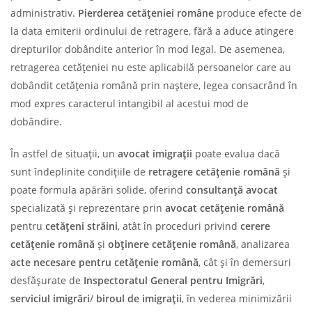
administrativ.
Pierderea cetățeniei române
produce efecte de
la data emiterii ordinului de retragere, fără a aduce atingere
drepturilor dobândite anterior în mod legal. De asemenea,
retragerea cetățeniei nu este aplicabilă persoanelor care au
dobândit cetățenia română prin naștere, legea consacrând în
mod expres caracterul intangibil al acestui mod de
dobândire.
În astfel de situații, un
avocat imigrații
poate evalua dacă
sunt îndeplinite condițiile de
retragere cetățenie română
și
poate formula apărări solide, oferind
consultanță avocat
specializată și reprezentare prin
avocat cetățenie română
pentru
cetățeni străini
, atât în proceduri privind
cerere
cetățenie română
și
obținere cetățenie română
, analizarea
acte necesare pentru cetățenie română
, cât și în demersuri
desfășurate de
Inspectoratul General pentru Imigrări
,
serviciul imigrări
/
biroul de imigrații
, în vederea minimizării