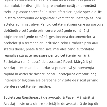
statutului, iar discuțiile despre
anulare cetățenie română
trebuie plasate corect fie în sfera efectelor legale speciale, fie
în sfera controlului de legalitate exercitat de instanță asupra
actelor administrative. Pentru
cetățeni străini
care au parcurs
dobândire cetățenie
prin
cerere cetățenie română
și
obținere cetățenie română
, gestionarea documentelor, a
probelor și a termenelor, inclusiv a celor urmărite prin
ANC
stadiu dosar
, poate fi decisivă, mai ales când autoritățile
reanalizează
acte necesare pentru cetățenie română
.
Societatea românească de avocatură
Pavel, Mărgărit și
Asociații
recomandă abordarea preventivă și intervenția
rapidă în astfel de dosare, pentru protejarea drepturilor și
intereselor legitime ale persoanelor vizate de riscul privind
pierderea cetățeniei române
.
Societatea
Românească de
avocatură Pavel, Mărgărit și
Asociații
este una dintre societățile de avocatură de top din