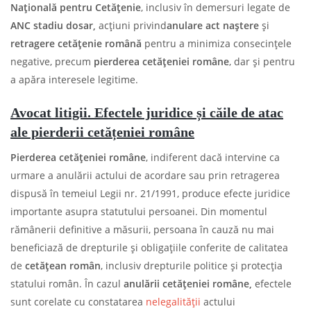
Națională pentru Cetățenie
, inclusiv în demersuri legate de
ANC stadiu dosar,
acțiuni privind
anulare act naștere
și
retragere cetățenie română
pentru a minimiza consecințele
negative, precum
pierderea cetățeniei române
, dar și pentru
a apăra interesele legitime.
Avocat litigii. Efectele juridice și căile de atac
ale pierderii cetățeniei române
Pierderea cetățeniei române
, indiferent dacă intervine ca
urmare a anulării actului de acordare sau prin retragerea
dispusă în temeiul Legii nr. 21/1991, produce efecte juridice
importante asupra statutului persoanei. Din momentul
rămânerii definitive a măsurii, persoana în cauză nu mai
beneficiază de drepturile și obligațiile conferite de calitatea
de
cetățean român
, inclusiv drepturile politice și protecția
statului român. În cazul
anulării
cetățeniei române
,
efectele
sunt corelate cu constatarea
nelegalității
actului