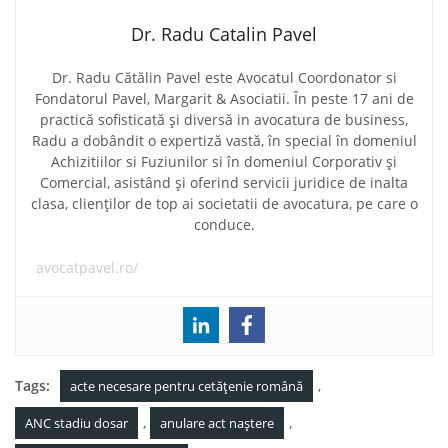
Dr. Radu Catalin Pavel
Dr. Radu Cătălin Pavel este Avocatul Coordonator si
Fondatorul Pavel, Margarit & Asociatii. În peste 17 ani de
practică sofisticată și diversă in avocatura de business,
Radu a dobândit o expertiză vastă, în special în domeniul
Achizitiilor si Fuziunilor si în domeniul Corporativ și
Comercial, asistând și oferind servicii juridice de inalta
clasa, clienților de top ai societatii de avocatura, pe care o
conduce.
avocatpavel.ro/
Tags:
,
acte necesare pentru cetățenie română
,
,
ANC stadiu dosar
anulare act naștere