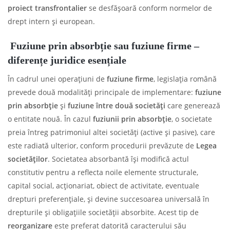
proiect transfrontalier
se desfășoară conform normelor de
drept intern și european.
Fuziune prin absorbție sau fuziune firme –
diferențe juridice esențiale
În cadrul unei operațiuni de
fuziune firme
, legislația română
prevede două modalități principale de implementare:
fuziune
prin absorbție
și
fuziune între două societăți
care generează
o entitate nouă. În cazul
fuziunii prin absorbție
, o societate
preia întreg patrimoniul altei societăți (active și pasive), care
este radiată ulterior, conform procedurii prevăzute de
Legea
societăților
. Societatea absorbantă își modifică actul
constitutiv pentru a reflecta noile elemente structurale,
capital social, acționariat, obiect de activitate, eventuale
drepturi preferențiale, și devine succesoarea universală în
drepturile și obligațiile societății absorbite. Acest tip de
reorganizare
este preferat datorită caracterului său