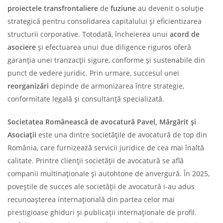
proiectele transfrontaliere
de
fuziune
au devenit o soluție
strategică pentru consolidarea capitalului și eficientizarea
structurii corporative. Totodată, încheierea unui
acord de
asociere
și efectuarea unui due diligence riguros oferă
garanția unei tranzacții sigure, conforme și sustenabile din
punct de vedere juridic. Prin urmare, succesul unei
reorganizări
depinde de armonizarea între strategie,
conformitate legală și consultanță specializată.
Societatea
Românească de
avocatură Pavel, Mărgărit și
Asociații
este una dintre societățile de avocatură de top din
România, care furnizează servicii juridice de cea mai înaltă
calitate. Printre clienții societății de avocatură se află
companii multinaționale și autohtone de anvergură. În 2025,
poveștile de succes ale societății de avocatură i-au adus
recunoașterea internațională din partea celor mai
prestigioase ghiduri și publicații internaționale de profil.