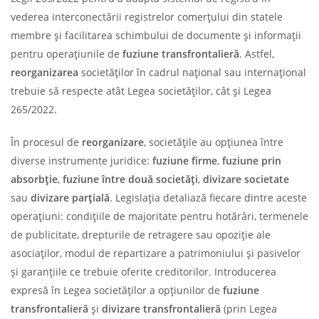
vederea interconectării registrelor comerțului din statele
membre și facilitarea schimbului de documente și informații
pentru operațiunile de
fuziune transfrontalieră
. Astfel,
reorganizarea
societăților în cadrul național sau internațional
trebuie să respecte atât Legea societăților, cât și Legea
265/2022.
În procesul de
reorganizare
, societățile au opțiunea între
diverse instrumente juridice:
fuziune firme
,
fuziune prin
absorbție
,
fuziune între două societăți
,
divizare societate
sau
divizare parțială
. Legislația detaliază fiecare dintre aceste
operațiuni: condițiile de majoritate pentru hotărâri, termenele
de publicitate, drepturile de retragere sau opoziție ale
asociaților, modul de repartizare a patrimoniului și pasivelor
și garanțiile ce trebuie oferite creditorilor. Introducerea
expresă în Legea societăților a opțiunilor de
fuziune
transfrontalieră
și
divizare transfrontalieră
(prin Legea