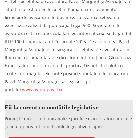
Astfel, societatea de avocatură Pavel, Mărgărit și Asociații s-a
situat în acest an pe locul 3 în România în clasamentul
firmelor de avocatură de business cu cea mai relevantă
expertiză, realizat de publicația Legal 500. Societatea de
avocatură este recunoscută la nivel internațional și de ghidul
IFLR 1000 Financial and Corporate 2025. De asemenea, Pavel,
Mărgărit și Asociații este singură societatea de avocatură din
România recomandată de directorul internațional Global Law
Experts din Londra în aria de practică Dispute Resolution.
Toate informațiile relevante privind societatea de avocatură
Pavel, Mărgărit și Asociații, se regăsesc pe
portalul
www.avocatpavel.ro
.
Fii la curent cu noutățile legislative
Primește direct în inbox analize juridice clare, sfaturi practice
și noutăți privind modificările legislative majore.