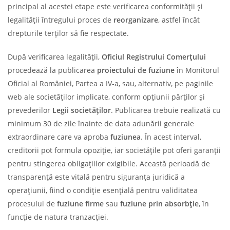
principal al acestei etape este verificarea conformității și
legalității întregului proces de
reorganizare
, astfel încât
drepturile terților să fie respectate.
După verificarea legalității,
Oficiul Registrului Comerțului
procedează la publicarea
proiectului de fuziune
în Monitorul
Oficial al României, Partea a IV-a, sau, alternativ, pe paginile
web ale societăților implicate, conform opțiunii părților și
prevederilor
Legii societăților
. Publicarea trebuie realizată cu
minimum 30 de zile înainte de data adunării generale
extraordinare care va aproba
fuziunea
. În acest interval,
creditorii pot formula opoziție, iar societățile pot oferi garanții
pentru stingerea obligațiilor exigibile. Această perioadă de
transparență este vitală pentru siguranța juridică a
operațiunii, fiind o condiție esențială pentru validitatea
procesului de
fuziune firme
sau
fuziune prin absorbție
, în
funcție de natura tranzacției.