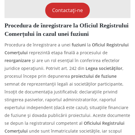
Contactați-ne
Procedura de înregistrare la Oficiul Registrului
Comerțului în cazul unei fuziuni
Procedura de înregistrare a unei
fuziuni
la
Oficiul Registrului
Comerțului
reprezintă etapa finală a procesului de
reorganizare
și are un rol esențial în conferirea efectelor
juridice operațiunii. Potrivit art. 242 din
Legea societăților
,
procesul începe prin depunerea
proiectului de fuziune
semnat de reprezentanții legali ai societăților participante,
însoțit de documentația justificativă: declarațiile privind
stingerea pasivelor, raportul administratorilor, raportul
expertului independent (dacă este cazul), situațiile financiare
de fuziune și dovada publicării proiectului. Aceste documente
se depun la registratorul competent al
Oficiului Registrului
Comerțului
unde sunt înmatriculate societățile, iar scopul