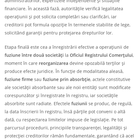
administratorilor, expertizele independente și situațiile
financiare. În această fază, autoritățile verifică legalitatea
operațiunii și pot solicita completări sau clarificări, iar
creditorii pot formula opoziție în termenele stabilite de lege,
solicitând garanții pentru protejarea drepturilor lor.
Etapa finală este cea a înregistrării efective a operațiunii de
fuziune între două societăți
la
Oficiul Registrului Comerțului
,
moment în care
reorganizarea
devine opozabilă terților și
produce efecte juridice. În funcție de modalitatea aleasă,
fuziune firme
sau
fuziune prin absorbție
, actele constitutive
ale societății absorbante sau ale noii entități sunt modificate
corespunzător și înregistrate în registru, iar societățile
absorbite sunt radiate. Efectele
fuziunii
se produc, de regulă,
la data înscrierii în registru, însă părțile pot conveni o altă
dată, cu respectarea limitelor impuse de legislație. Pe tot
parcursul procedurii, principiile transparenței, legalității și
protecției creditorilor rămân fundamentale, garantând că acel