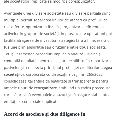
ale societăților implicate se modifică corespunzător.
Avantajele unei
divizare societate
sau
divizare parțială
sunt
multiple: permit separarea liniilor de afaceri cu profiluri de
risc diferite, optimizarea fiscală și organizarea eficientă a
activelor în grupuri de societăți. În plus, aceste operațiuni pot
facilita atragerea de investitori strategici fără a fi necesară o
fuziune prin absorbție
sau o
fuziune între două societăți
.
Totuși, asemenea proceduri implică o analiză juridică și
contabilă detaliată, pentru a asigura echilibrul în repartizarea
pasivelor și a respecta principiul protecției creditorilor.
Legea
societăților
, coroborată cu dispozițiile Legii nr. 265/2022,
consolidează garanțiile de legalitate și transparență pentru
ambele tipuri de
reorganizare
, stabilind un cadru procedural
care să prevină eventualele abuzuri și să asigure stabilitatea
entităților comerciale implicate.
Acord de asociere și due diligence în