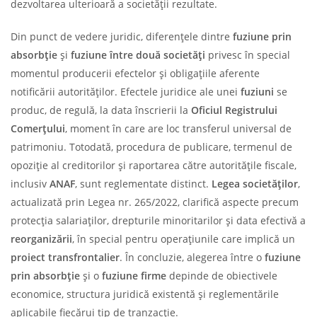
dezvoltarea ulterioară a societății rezultate.
Din punct de vedere juridic, diferențele dintre
fuziune prin
absorbție
și
fuziune între două societăți
privesc în special
momentul producerii efectelor și obligațiile aferente
notificării autorităților. Efectele juridice ale unei
fuziuni
se
produc, de regulă, la data înscrierii la
Oficiul Registrului
Comerțului
, moment în care are loc transferul universal de
patrimoniu. Totodată, procedura de publicare, termenul de
opoziție al creditorilor și raportarea către autoritățile fiscale,
inclusiv
ANAF
, sunt reglementate distinct.
Legea societăților
,
actualizată prin Legea nr. 265/2022, clarifică aspecte precum
protecția salariaților, drepturile minoritarilor și data efectivă a
reorganizării
, în special pentru operațiunile care implică un
proiect transfrontalier
. În concluzie, alegerea între o
fuziune
prin absorbție
și o
fuziune firme
depinde de obiectivele
economice, structura juridică existentă și reglementările
aplicabile fiecărui tip de tranzacție.