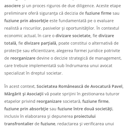
asociere
și un proces riguros de due diligence. Aceste etape
preliminare oferă siguranța că decizia de
fuziune firme
sau
fuziune prin absorbție
este fundamentată pe o evaluare
realistă a riscurilor, pasivelor și oportunităților. În contextul
economic actual, în care o
divizare societate,
fie
divizare
totală,
fie
divizare parțială
,
poate constitui o alternativă de
protecție sau eficientizare, alegerea formei juridice potrivite
de
reorganizare
devine o decizie strategică de management,
care trebuie implementată sub îndrumarea unui avocat
specializat în dreptul societar.
În acest context,
Societatea Românească de Avocatură Pavel,
Mărgărit și Asociații
vă poate sprijini în gestionarea tuturor
etapelor privind
reorganizare
societară,
fuziune firme
,
fuziune prin absorbție
sau
fuziune între două societăți
,
inclusiv în elaborarea și depunerea
proiectului
transfrontalier
de
fuziune
, redactarea și verificarea unui