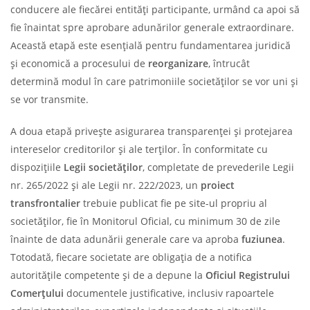
conducere ale fiecărei entități participante, urmând ca apoi să
fie înaintat spre aprobare adunărilor generale extraordinare.
Această etapă este esențială pentru fundamentarea juridică
și economică a procesului de
reorganizare
, întrucât
determină modul în care patrimoniile societăților se vor uni și
se vor transmite.
A doua etapă privește asigurarea transparenței și protejarea
intereselor creditorilor și ale terților. În conformitate cu
dispozițiile
Legii societăților
, completate de prevederile Legii
nr. 265/2022 și ale Legii nr. 222/2023, un
proiect
transfrontalier
trebuie publicat fie pe site-ul propriu al
societăților, fie în Monitorul Oficial, cu minimum 30 de zile
înainte de data adunării generale care va aproba
fuziunea
.
Totodată, fiecare societate are obligația de a notifica
autoritățile competente și de a depune la
Oficiul Registrului
Comerțului
documentele justificative, inclusiv rapoartele