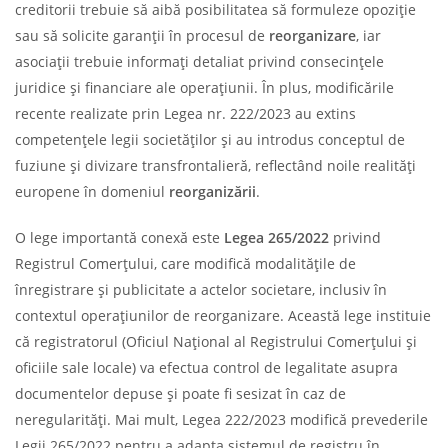
creditorii trebuie să aibă posibilitatea să formuleze opoziție
sau să solicite garanții în procesul de
reorganizare
, iar
asociaţii trebuie informaţi detaliat privind consecințele
juridice și financiare ale operațiunii. În plus, modificările
recente realizate prin Legea nr. 222/2023 au extins
competențele legii societăților și au introdus conceptul de
fuziune și divizare transfrontalieră, reflectând noile realități
europene în domeniul
reorganizării
.
O lege importantă conexă este
Legea 265/2022
privind
Registrul Comerțului, care modifică modalitățile de
înregistrare și publicitate a actelor societare, inclusiv în
contextul operațiunilor de reorganizare. Această lege instituie
că registratorul (Oficiul Național al Registrului Comerțului și
oficiile sale locale) va efectua control de legalitate asupra
documentelor depuse și poate fi sesizat în caz de
neregularități. Mai mult, Legea 222/2023 modifică prevederile
Legii 265/2022 pentru a adapta sistemul de registru în