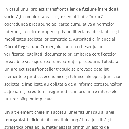
În cazul unui
proiect transfrontalier
de
fuziune între două
societăți
, complexitatea crește semnificativ, întrucât
operațiunea presupune aplicarea cumulativă a normelor
interne și a celor europene privind libertatea de stabilire și
mobilitatea societăților comerciale. Autoritățile, în special
Oficiul Registrului Comerțului
, au un rol esențial în
verificarea legalității documentelor, emiterea certificatelor
prealabile și asigurarea transparenței procedurii. Totodată,
un
proiect transfrontalier
trebuie să prevadă detaliat
elementele juridice, economice și tehnice ale operațiunii, iar
societățile implicate au obligația de a informa corespunzător
acționarii și creditorii, asigurând echilibrul între interesele
tuturor părților implicate.
Un alt element-cheie în succesul unei
fuziuni
sau al unei
reorganizări
eficiente îl constituie pregătirea juridică și
strategică prealabilă, materializată printr-un
acord de