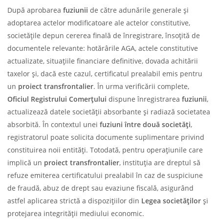
După aprobarea
fuziunii
de către adunările generale și
adoptarea actelor modificatoare ale actelor constitutive,
societățile depun cererea finală de înregistrare, însoțită de
documentele relevante: hotărârile AGA, actele constitutive
actualizate, situațiile financiare definitive, dovada achitării
taxelor și, dacă este cazul, certificatul prealabil emis pentru
un
proiect transfrontalier
. În urma verificării complete,
Oficiul Registrului Comerțului
dispune înregistrarea
fuziunii
,
actualizează datele societății absorbante și radiază societatea
absorbită. În contextul unei
fuziuni între două societăți
,
registratorul poate solicita documente suplimentare privind
constituirea noii entități. Totodată, pentru operațiunile care
implică un
proiect transfrontalier
, instituția are dreptul să
refuze emiterea certificatului prealabil în caz de suspiciune
de fraudă, abuz de drept sau evaziune fiscală, asigurând
astfel aplicarea strictă a dispozițiilor din
Legea societăților
și
protejarea integrității mediului economic.