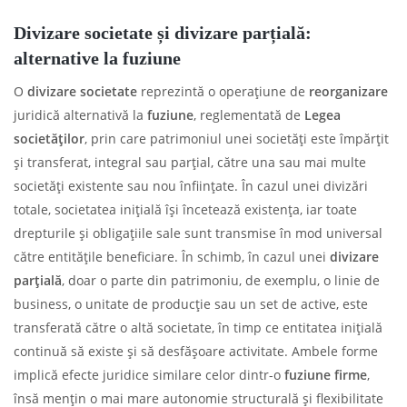
Divizare societate și divizare parțială:
alternative la fuziune
O
divizare societate
reprezintă o operațiune de
reorganizare
juridică alternativă la
fuziune
, reglementată de
Legea
societăților
, prin care patrimoniul unei societăți este împărțit
și transferat, integral sau parțial, către una sau mai multe
societăți existente sau nou înființate. În cazul unei divizări
totale, societatea inițială își încetează existența, iar toate
drepturile și obligațiile sale sunt transmise în mod universal
către entitățile beneficiare. În schimb, în cazul unei
divizare
parțială
, doar o parte din patrimoniu, de exemplu, o linie de
business, o unitate de producție sau un set de active, este
transferată către o altă societate, în timp ce entitatea inițială
continuă să existe și să desfășoare activitate. Ambele forme
implică efecte juridice similare celor dintr-o
fuziune firme
,
însă mențin o mai mare autonomie structurală și flexibilitate