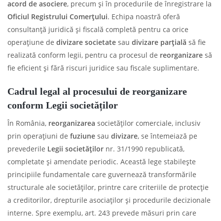
acord de asociere
, precum și în procedurile de înregistrare la
Oficiul Registrului Comerțului
. Echipa noastră oferă
consultanță juridică și fiscală completă pentru ca orice
operațiune de
divizare societate
sau
divizare parțială
să fie
realizată conform legii, pentru ca procesul de
reorganizare
să
fie eficient și fără riscuri juridice sau fiscale suplimentare.
Cadrul legal al procesului de reorganizare
conform Legii societăților
În România,
reorganizarea
societăților comerciale, inclusiv
prin operațiuni de
fuziune
sau
divizare
, se întemeiază pe
prevederile
Legii societăților
nr. 31/1990 republicată,
completate și amendate periodic. Această lege stabilește
principiile fundamentale care guvernează transformările
structurale ale societăților, printre care criteriile de protecție
a creditorilor, drepturile asociaților și procedurile decizionale
interne. Spre exemplu, art. 243 prevede măsuri prin care