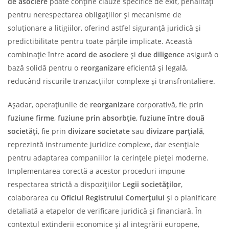
de asociere
poate conține clauze specifice de exit, penalități
pentru nerespectarea obligațiilor și mecanisme de
soluționare a litigiilor, oferind astfel siguranță juridică și
predictibilitate pentru toate părțile implicate. Această
combinație între
acord de asociere
și
due diligence
asigură o
bază solidă pentru o
reorganizare
eficientă și legală,
reducând riscurile tranzacțiilor complexe și transfrontaliere.
Așadar, operațiunile de
reorganizare
corporativă, fie prin
fuziune firme
,
fuziune prin absorbție
,
fuziune între două
societăți
, fie prin
divizare societate
sau
divizare parțială
,
reprezintă instrumente juridice complexe, dar esențiale
pentru adaptarea companiilor la cerințele pieței moderne.
Implementarea corectă a acestor proceduri impune
respectarea strictă a dispozițiilor
Legii societăților
,
colaborarea cu
Oficiul Registrului Comerțului
și o planificare
detaliată a etapelor de verificare juridică și financiară. În
contextul extinderii economice și al integrării europene,