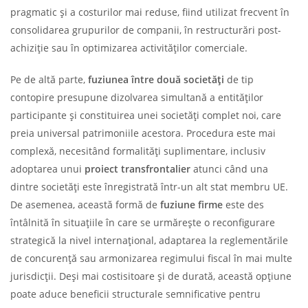
pragmatic și a costurilor mai reduse, fiind utilizat frecvent în
consolidarea grupurilor de companii, în restructurări post-
achiziție sau în optimizarea activităților comerciale.
Pe de altă parte,
fuziunea între două societăți
de tip
contopire presupune dizolvarea simultană a entităților
participante și constituirea unei societăți complet noi, care
preia universal patrimoniile acestora. Procedura este mai
complexă, necesitând formalități suplimentare, inclusiv
adoptarea unui
proiect transfrontalier
atunci când una
dintre societăți este înregistrată într-un alt stat membru UE.
De asemenea, această formă de
fuziune firme
este des
întâlnită în situațiile în care se urmărește o reconfigurare
strategică la nivel internațional, adaptarea la reglementările
de concurență sau armonizarea regimului fiscal în mai multe
jurisdicții. Deși mai costisitoare și de durată, această opțiune
poate aduce beneficii structurale semnificative pentru