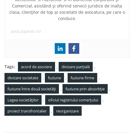
Comercial, asistând și oferind servicii juridice de inalta
clasa, clienților de top ai societatii de avocatura, pe care o
conduce.
avocatpavel.ro/
Tags:
,
,
acord de asociere
divizare parțială
,
,
,
divizare societate
fuziune
fuziune firme
,
,
fuziune între două societăți
fuziune prin absorbție
,
,
Legea societăților
oficiul registrului comerțului
,
proiect transfrontalier
reorganizare