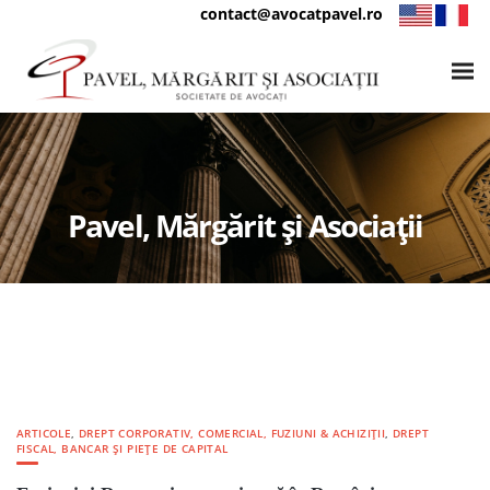
contact@avocatpavel.ro
Pavel, Mărgărit și Asociații
ARTICOLE
,
DREPT CORPORATIV, COMERCIAL, FUZIUNI & ACHIZIȚII
,
DREPT
FISCAL, BANCAR ȘI PIEȚE DE CAPITAL