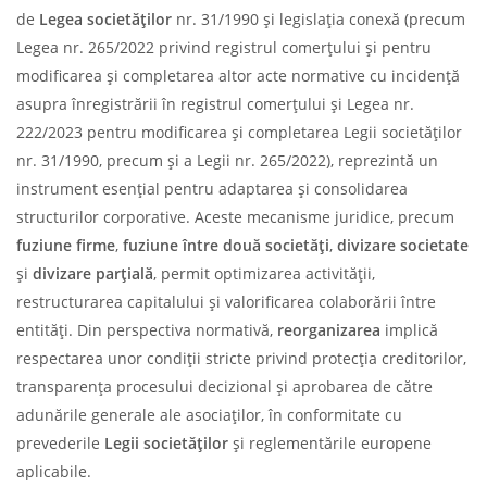
de
Legea societăților
nr. 31/1990 și legislația conexă (precum
Legea nr. 265/2022 privind registrul comerțului și pentru
modificarea și completarea altor acte normative cu incidență
asupra înregistrării în registrul comerțului și Legea nr.
222/2023 pentru modificarea și completarea Legii societăților
nr. 31/1990, precum și a Legii nr. 265/2022), reprezintă un
instrument esențial pentru adaptarea și consolidarea
structurilor corporative. Aceste mecanisme juridice, precum
fuziune firme
,
fuziune între două societăți
,
divizare societate
și
divizare parțială
, permit optimizarea activității,
restructurarea capitalului și valorificarea colaborării între
entități. Din perspectiva normativă,
reorganizarea
implică
respectarea unor condiții stricte privind protecția creditorilor,
transparența procesului decizional și aprobarea de către
adunările generale ale asociaților, în conformitate cu
prevederile
Legii societăților
și reglementările europene
aplicabile.