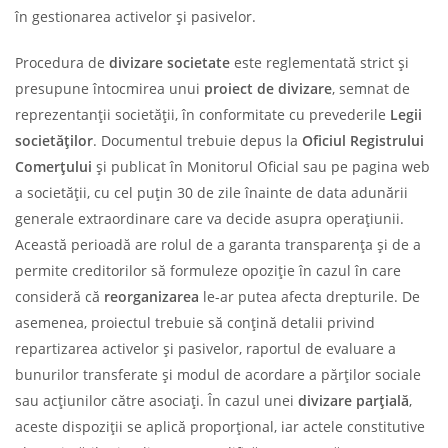
în gestionarea activelor și pasivelor.
Procedura de
divizare societate
este reglementată strict și
presupune întocmirea unui
proiect de divizare
, semnat de
reprezentanții societății, în conformitate cu prevederile
Legii
societăților
. Documentul trebuie depus la
Oficiul Registrului
Comerțului
și publicat în Monitorul Oficial sau pe pagina web
a societății, cu cel puțin 30 de zile înainte de data adunării
generale extraordinare care va decide asupra operațiunii.
Această perioadă are rolul de a garanta transparența și de a
permite creditorilor să formuleze opoziție în cazul în care
consideră că
reorganizarea
le-ar putea afecta drepturile. De
asemenea, proiectul trebuie să conțină detalii privind
repartizarea activelor și pasivelor, raportul de evaluare a
bunurilor transferate și modul de acordare a părților sociale
sau acțiunilor către asociați. În cazul unei
divizare parțială
,
aceste dispoziții se aplică proporțional, iar actele constitutive