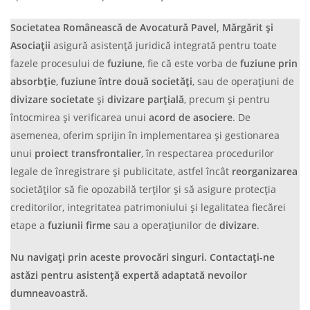
Societatea Românească de Avocatură Pavel, Mărgărit și
Asociații
asigură asistență juridică integrată pentru toate
fazele procesului de
fuziune
, fie că este vorba de
fuziune prin
absorbție
,
fuziune între două societăți
, sau de operațiuni de
divizare societate
și
divizare parțială
, precum și pentru
întocmirea și verificarea unui
acord de asociere
. De
asemenea, oferim sprijin în implementarea și gestionarea
unui
proiect transfrontalier
, în respectarea procedurilor
legale de înregistrare și publicitate, astfel încât
reorganizarea
societăților să fie opozabilă terților și să asigure protecția
creditorilor, integritatea patrimoniului și legalitatea fiecărei
etape a
fuziunii firme
sau a operațiunilor de
divizare
.
Nu navigați prin aceste provocări singuri. Contactați-ne
astăzi pentru asistență expertă adaptată nevoilor
dumneavoastră.