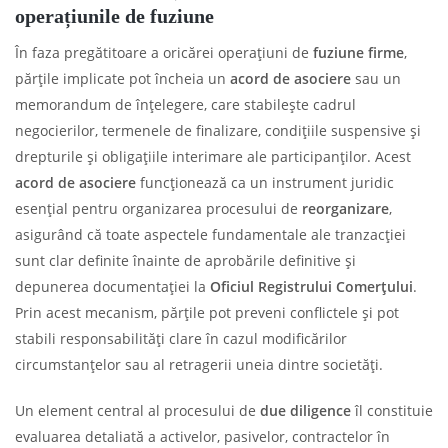
operațiunile de fuziune
În faza pregătitoare a oricărei operațiuni de
fuziune firme
,
părțile implicate pot încheia un
acord de asociere
sau un
memorandum de înțelegere, care stabilește cadrul
negocierilor, termenele de finalizare, condițiile suspensive și
drepturile și obligațiile interimare ale participanților. Acest
acord de asociere
funcționează ca un instrument juridic
esențial pentru organizarea procesului de
reorganizare
,
asigurând că toate aspectele fundamentale ale tranzacției
sunt clar definite înainte de aprobările definitive și
depunerea documentației la
Oficiul Registrului Comerțului
.
Prin acest mecanism, părțile pot preveni conflictele și pot
stabili responsabilități clare în cazul modificărilor
circumstanțelor sau al retragerii uneia dintre societăți.
Un element central al procesului de
due diligence
îl constituie
evaluarea detaliată a activelor, pasivelor, contractelor în