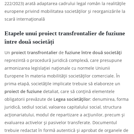
222/2023) arată adaptarea cadrului legal român la realitățile
europene privind mobilitatea societăților și reorganizările la
scară internațională
Etapele unui proiect transfrontalier de fuziune
între două societăți
Un
proiect transfrontalier
de
fuziune între două societăți
reprezintă o procedură juridică complexă, care presupune
armonizarea legislației naționale cu normele Uniunii
Europene în materia mobilității societăților comerciale. În
prima etapă, societățile implicate trebuie să elaboreze un
proiect de fuziune
detaliat, care să conțină elementele
obligatorii prevăzute de
Legea societăților
: denumirea, forma
juridică, sediul social, valoarea capitalului social, structura
acționariatului, modul de repartizare a acțiunilor, precum și
evaluarea activelor și pasivelor transferate. Documentul
trebuie redactat în formă autentică și aprobat de organele de