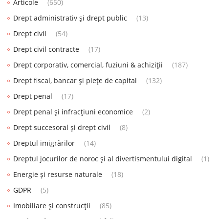
Articole
(650)
Drept administrativ și drept public
(13)
Drept civil
(54)
Drept civil contracte
(17)
Drept corporativ, comercial, fuziuni & achiziții
(187)
Drept fiscal, bancar și piețe de capital
(132)
Drept penal
(17)
Drept penal și infracțiuni economice
(2)
Drept succesoral și drept civil
(8)
Dreptul imigrărilor
(14)
Dreptul jocurilor de noroc și al divertismentului digital
(1)
Energie și resurse naturale
(18)
GDPR
(5)
Imobiliare și construcții
(85)