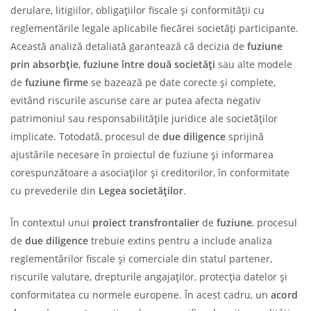
derulare, litigiilor, obligațiilor fiscale și conformității cu
reglementările legale aplicabile fiecărei societăți participante.
Această analiză detaliată garantează că decizia de
fuziune
prin absorbție
,
fuziune între două societăți
sau alte modele
de
fuziune firme
se bazează pe date corecte și complete,
evitând riscurile ascunse care ar putea afecta negativ
patrimoniul sau responsabilitățile juridice ale societăților
implicate. Totodată, procesul de
due diligence
sprijină
ajustările necesare în proiectul de fuziune și informarea
corespunzătoare a asociaților și creditorilor, în conformitate
cu prevederile din
Legea societăților
.
În contextul unui
proiect transfrontalier
de
fuziune
, procesul
de
due diligence
trebuie extins pentru a include analiza
reglementărilor fiscale și comerciale din statul partener,
riscurile valutare, drepturile angajaților, protecția datelor și
conformitatea cu normele europene. În acest cadru, un
acord