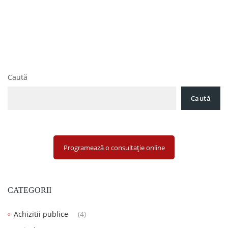
Navigare
Înființare firmă în România: Soluții moderne pentru
în
antreprenori și profesioniști
articole
Litigii Civile în România: Cum să-ți protejezi drepturile și să
obții rezultate favorabile
Caută
Caută
Programează o consultație online
CATEGORII
Achizitii publice
(4)