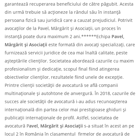
garantează recuperarea beneficiului de către păgubit. Acesta
din urmă trebuie să acționeze la rândul său în instanță
persoana fizică sau juridică care a cauzat prejudiciul. Potrivit
avocaților de la Pavel, Mărgărit și Asociații, un proces în
instanță poate dura maximum 2 ani.******Echipa
Pavel,
Mărgărit și Asociații
este formată din avocați specializați, care
furnizează servicii juridice de cea mai înaltă calitate, peste
așteptările clienților. Societatea abordează cazurile cu maxim
profesionalism și dedicație, scopul final fiind atingerea
obiectivelor clienților, rezultatele fiind unele de excepție.
Printre clienții societății de avocatură se află companii
multinaționale și autohtone de anvergură. În 2018, cazurile de
succes ale societății de avocatură i-au adus recunoașterea
internațională din partea celor mai prestigioase ghiduri și
publicații internaționale de profil. Astfel, societatea de
avocatură P
avel, Mărgărit și Asociații
s-a situat în acest an pe
locul 2 în România în clasamentul firmelor de avocatură de