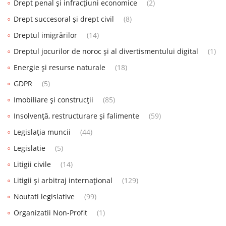
Drept penal și infracțiuni economice
(2)
Drept succesoral și drept civil
(8)
Dreptul imigrărilor
(14)
Dreptul jocurilor de noroc și al divertismentului digital
(1)
Energie și resurse naturale
(18)
GDPR
(5)
Imobiliare și construcții
(85)
Insolvență, restructurare și falimente
(59)
Legislația muncii
(44)
Legislatie
(5)
Litigii civile
(14)
Litigii și arbitraj internațional
(129)
Noutati legislative
(99)
Organizatii Non-Profit
(1)