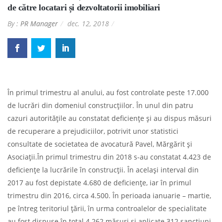
de către locatari și dezvoltatorii imobiliari
By :
PR Manager
dec. 12, 2018
În primul trimestru al anului, au fost controlate peste 17.000
de lucrări din domeniul construcțiilor. În unul din patru
cazuri autoritățile au constatat deficiențe și au dispus măsuri
de recuperare a prejudiciilor, potrivit unor statistici
consultate de societatea de avocatură Pavel, Mărgărit și
Asociații.În primul trimestru din 2018 s-au constatat 4.423 de
deficiențe la lucrările în construcții. În același interval din
2017 au fost depistate 4.680 de deficiențe, iar în primul
trimestru din 2016, circa 4.500. În perioada ianuarie – martie,
pe întreg teritoriul țării, în urma controalelor de specialitate
au fost dispuse în total 4.262 măsuri și aplicate 312 sancțiuni