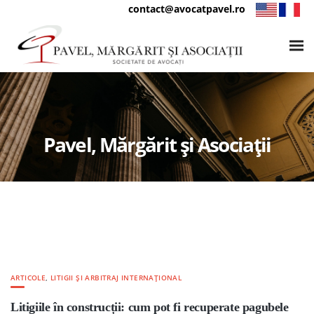
contact@avocatpavel.ro
Pavel, Mărgărit și Asociații
ARTICOLE
,
LITIGII ȘI ARBITRAJ INTERNAȚIONAL
Litigiile în construcții: cum pot fi recuperate pagubele