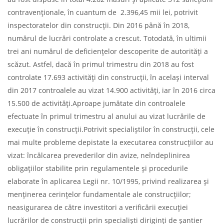
contravenționale, în cuantum de 2.396,45 mii lei, potrivit
inspectoratelor din construcții. Din 2016 până în 2018,
numărul de lucrări controlate a crescut. Totodată, în ultimii
trei ani numărul de deficiențelor descoperite de autorități a
scăzut. Astfel, dacă în primul trimestru din 2018 au fost
controlate 17.693 activități din construcții, în același interval
din 2017 controalele au vizat 14.900 activități, iar în 2016 circa
15.500 de activități.Aproape jumătate din controalele
efectuate în primul trimestru al anului au vizat lucrările de
execuție în construcții.Potrivit specialiștilor în construcții, cele
mai multe probleme depistate la executarea construcțiilor au
vizat: încălcarea prevederilor din avize, neîndeplinirea
obligațiilor stabilite prin regulamentele și procedurile
elaborate în aplicarea Legii nr. 10/1995, privind realizarea și
menținerea cerințelor fundamentale ale construcțiilor;
neasigurarea de către investitori a verificării execuției
lucrărilor de construcții prin specialiști diriginți de șantier