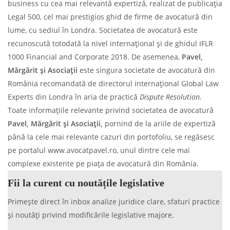
business cu cea mai relevantă expertiză, realizat de publicația
Legal 500, cel mai prestigios ghid de firme de avocatură din
lume, cu sediul în Londra. Societatea de avocatură este
recunoscută totodată la nivel internațional și de ghidul IFLR
1000 Financial and Corporate 2018. De asemenea,
Pavel,
Mărgărit și Asociații
este singura societate de avocatură din
România recomandată de directorul internațional Global Law
Experts din Londra în aria de practică
Dispute Resolution.
Toate informațiile relevante privind societatea de avocatură
Pavel, Mărgărit și Asociații,
pornind de la ariile de expertiză
până la cele mai relevante cazuri din portofoliu, se regăsesc
pe portalul www.avocatpavel.ro, unul dintre cele mai
complexe existente pe piața de avocatură din România.
Fii la curent cu noutățile legislative
Primește direct în inbox analize juridice clare, sfaturi practice
și noutăți privind modificările legislative majore.