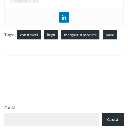
avocatpavel.ro/
Tags:
,
,
,
constructii
litigii
margarit si asociatii
pave
Navigare
ANRP a acordat proprietarilor de locuințe naționalizate
în
titluri de plată în valoare de 4 miliarde de lei, în ultimii 5 ani
articole
Pavel, Mărgărit și Asociații este una dintre cele mai bune
societăți de avocatură din România, potrivit celebrului ghid
IFLR1000, ediția 2019
Caută
Caută