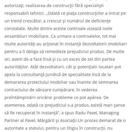
autorizați; realizarea de construcții fără specialiști
responsabili tehnici. „Odată ce piața construcțiilor a intrat pe
un trend crescător, a crescut și numărul de deficiențe
constatate. Multe dintre aceste controale vizează noile
ansambluri imobiliare. Ca urmare a controalelor, tot mai
multe autorități au acționat în instanță dezvoltatorii imobiliari
pentru a îi obliga să remedieze prejudiciul produs. De multe
ori, avem de-a face însă și cu un exces de zel din partea
autorităților. Atât dezvoltatorii, cât și potențialii locatari pot
apela la consultanță juridică de specialitate încă de la
demararea proiectului imobiliar sau înainte de semnarea
contractului de vânzare cumpărare, în vederea
preîntâmpinării oricăror probleme ce pot apărea. De
asemenea, odată ce prejudiciul s-a produs, există mari șanse
să fie recuperat în instanță”, a spus Radu Pavel, Managing
Partner al Pavel, Mărgărit și Asociații.Un proces demarat de o
autoritate a statului, pentru un litigiu în construcții, nu