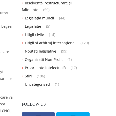
Insolvență, restructurare și
falimente
(59)
utorul
Legislația muncii
(44)
,
Legea
Legislatie
(5)
Litigii civile
(14)
Litigii și arbitraj internațional
(129)
Noutati legislative
(99)
, care
Organizatii Non-Profit
(1)
Proprietate intelectuală
(17)
și
Știri
(106)
soanelor
Uncategorized
(1)
P
care vă
rea
FOLLOW US
i
CNCI
,