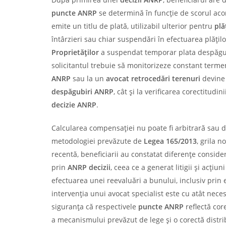
puncte ANRP
se determină în funcție de scorul ac
emite un titlu de plată, utilizabil ulterior pentru
plă
întârzieri sau chiar suspendări în efectuarea plățil
Proprietăților
a suspendat temporar plata despăgubi
solicitantul trebuie să monitorizeze constant terme
ANRP
sau la un
avocat retrocedări terenuri
devine 
despăgubiri ANRP
, cât și la verificarea corectitud
decizie ANRP
.
Calcularea compensației nu poate fi arbitrară sau d
metodologiei prevăzute de
Legea 165/2013
, grila n
recentă, beneficiarii au constatat diferențe conside
prin
ANRP decizii
, ceea ce a generat litigii și acțiu
efectuarea unei reevaluări a bunului, inclusiv prin
intervenția unui avocat specialist este cu atât nece
siguranța că respectivele
puncte ANRP
reflectă core
a mecanismului prevăzut de lege și o corectă distri