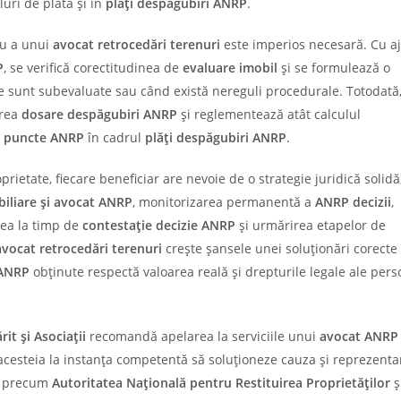
tluri de plată și în
plăți despăgubiri ANRP
.
u a unui
avocat retrocedări terenuri
este imperios necesară. Cu aj
P
, se verifică corectitudinea de
evaluare imobil
și se formulează o
 sunt subevaluate sau când există nereguli procedurale. Totodată
area
dosare despăgubiri ANRP
și reglementează atât calculul
a
puncte ANRP
în cadrul
plăți despăgubiri ANRP
.
prietate, fiecare beneficiar are nevoie de o strategie juridică solidă
biliare
și avocat ANRP
, monitorizarea permanentă a
ANRP decizii
,
ea la timp de
contestație decizie ANRP
și urmărirea etapelor de
avocat retrocedări terenuri
crește șansele unei soluționări corecte 
 ANRP
obținute respectă valoarea reală și drepturile legale ale per
t și Asociații
recomandă apelarea la serviciile unui
avocat
ANR
acesteia la instanța competentă să soluționeze cauza și reprezenta
e, precum
Autoritatea Națională pentru Restituirea Proprietăților
ș