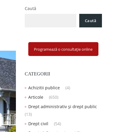
Caută
Caută
Programează o consultație online
CATEGORII
Achizitii publice
(4)
Articole
(650)
Drept administrativ și drept public
(13)
Drept civil
(54)