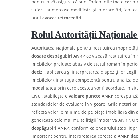
pentru a vă asigura că sunt îndeplinite toate cerințe
suferit numeroase modificări și interpretări, fapt car
unui
avocat retrocedări.
Rolul Autorității Naționale
Autoritatea Națională pentru Restituirea Proprietățil
dosare despăgubiri ANRP
ce vizează restituirea în 
imobilelor preluate abuziv de statul român în peri
decizii
, aplicarea și interpretarea dispozițiilor
Legii
Imobilelor), instituția competentă pentru analiza de
modalitatea prin care acestea vor fi acordate. În situ
CNCI
, stabilește o
valoare puncte ANRP
corespunză
standardelor de evaluare în vigoare. Grila notarilor
reflectă valorile minime de pe piața imobiliară din
generează cele mai multe litigii împotriva ANRP. Ult
despăgubiri ANRP
, conform calendarului stabilit pr
important pentru interpretarea corectă a
ANRP deci