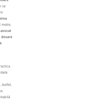
i se
nt
uirea
 motiv,
n
avocat
a
dosare
e
ractica
rdate
 Astfel,
ea
itabilă