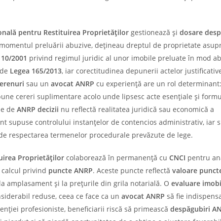
nală pentru Restituirea Proprietăților
gestionează și
dosare desp
a momentul preluării abuzive, dețineau dreptul de proprietate asup
 10/2001
privind regimul juridic al unor imobile preluate în mod ab
 de
Legea 165/2013
, iar corectitudinea depunerii actelor justificativ
terenuri
sau un
avocat ANRP
cu experiență are un rol determinant: 
une cereri suplimentare acolo unde lipsesc acte esențiale și form
se de
ANRP decizii
nu reflectă realitatea juridică sau economică a
nt supuse controlului instanțelor de contencios administrativ, iar 
i de respectarea termenelor procedurale prevăzute de lege.
irea Proprietăților
colaborează în permanență cu
CNCI
pentru an
 calcul privind
puncte ANRP
. Aceste puncte reflectă
valoare punc
, la amplasament și la prețurile din grila notarială. O
evaluare imobi
nsiderabil reduse, ceea ce face ca un
avocat ANRP
să fie indispensa
enției profesioniste, beneficiarii riscă să primească
despăgubiri A