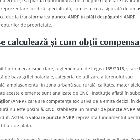
 pierdut și să piardă oportunitatea de a obține o ajustare favorabi
 reprezentare juridică specializată, cum este cea asigurată de un
a
e ce duc la transformarea
puncte ANRP
în
plăți despăgubiri ANRP
,
repturilor de proprietate.
calculează și cum obții compensaț
bilit prin mecanisme clare, reglementate de
Legea 165/2013
, și are
tă pe baza grilei notariale, categoria de utilizare a terenului sau
tală, amplasamentul în zona urbană sau rurală, calitatea materialelo
Toate aceste elemente sunt analizate de
CNCI
, instituție aflată în su
ților (ANRP)
, care are competența exclusivă de a emite decizii în
d
atură nu este posibilă,
CNCI
stabilește un număr de
puncte ANRP
at
rdut. Astfel, o
valoare puncte ANRP
reprezintă fundamentul pentr
itluri de plată.
dreptul să cunoască exact modul de calcul și criteriile aplicate. O
va