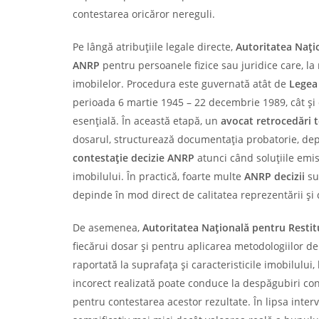
contestarea oricăror nereguli.
Pe lângă atribuțiile legale directe,
Autoritatea Națio
ANRP
pentru persoanele fizice sau juridice care, l
imobilelor. Procedura este guvernată atât de
Legea
perioada 6 martie 1945 – 22 decembrie 1989, cât și
esențială. În această etapă, un
avocat retrocedări 
dosarul, structurează documentația probatorie, dep
contestație decizie ANRP
atunci când soluțiile emi
imobilului. În practică, foarte multe
ANRP decizii
su
depinde în mod direct de calitatea reprezentării ș
De asemenea,
Autoritatea Națională pentru Restitu
fiecărui dosar și pentru aplicarea metodologiilor de
raportată la suprafața și caracteristicile imobilului
incorect realizată poate conduce la despăgubiri co
pentru contestarea acestor rezultate. În lipsa interv