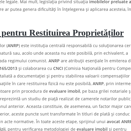
le legale. Mai mult, legislația privind situația
imobilelor preluate 
e ar putea genera dificultăți în înțelegerea și aplicarea acesteia, în
 pentru Restituirea Proprietăților
or (
ANRP
) este instituția centrală responsabilă cu soluționarea cere
natură sau, acolo unde aceasta nu este posibilă, prin echivalent, a
oada regimului comunist.
ANRP
are atribuții esențiale în emiterea 
 165/2013
și colaborarea cu
CNCI
(Comisia Națională pentru Compe
taliată a documentației și pentru stabilirea valoarii compensațiilor 
ațiile în care restituirea fizică nu este posibilă,
ANRP
, prin interme
toare prin procedura de
evaluare imobil
, pe baza grilei notariale ș
 reprezintă un studiu de piață realizat de camerele notarilor publici
 anul anterior. Aceasta constituie, de asemenea, un factor major car
erior, aceste puncte sunt transformate în titluri de plată și conduc
in acte normative. În toate aceste etape, sprijinul unui
avocat ANR
zii
, pentru verificarea metodologiei de
evaluare imobil
și pentru