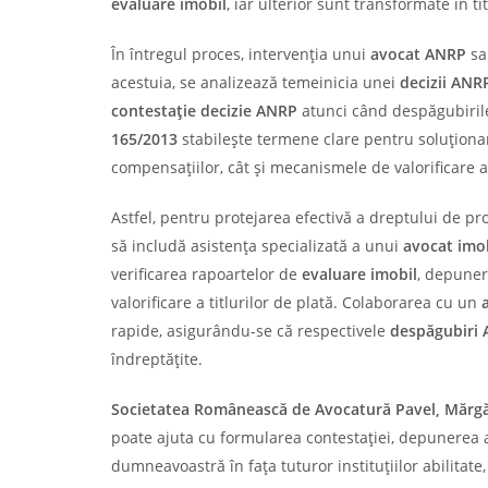
evaluare imobil
, iar ulterior sunt transformate în ti
În întregul proces, intervenția unui
avocat ANRP
sa
acestuia, se analizează temeinicia unei
decizii ANR
contestație decizie ANRP
atunci când despăgubirile
165/2013
stabilește termene clare pentru soluțion
compensațiilor, cât și mecanismele de valorificare 
Astfel, pentru protejarea efectivă a dreptului de pro
să includă asistența specializată a unui
avocat imo
verificarea rapoartelor de
evaluare imobil
, depuner
valorificare a titlurilor de plată. Colaborarea cu un
rapide, asigurându-se că respectivele
despăgubiri
îndreptățite.
Societatea Românească de Avocatură Pavel, Mărgări
poate ajuta cu formularea contestației, depunerea 
dumneavoastră în fața tuturor instituțiilor abilitat