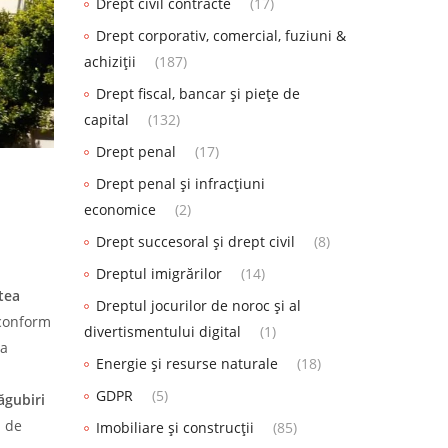
Drept civil contracte
(17)
Drept corporativ, comercial, fuziuni &
achiziții
(187)
Drept fiscal, bancar și piețe de
capital
(132)
Drept penal
(17)
Drept penal și infracțiuni
economice
(2)
Drept succesoral și drept civil
(8)
Dreptul imigrărilor
(14)
tea
Dreptul jocurilor de noroc și al
 conform
divertismentului digital
(1)
 a
Energie și resurse naturale
(18)
GDPR
(5)
ăgubiri
i de
Imobiliare și construcții
(85)