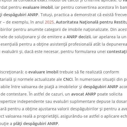
ordat pentru
evaluare imobil
, iar pentru convertirea acestora în ban
ți despăgubiri ANRP
. Totuși, practica a demonstrat că există frecve
or – de exemplu, în anul
2025
,
Autoritatea Națională pentru Restit
rilor pentru anumite categorii de imobile naționalizate. Din acest
nele de soluționare și de emitere a
ANRP decizii
, iar apelarea la u
esențială pentru a obține asistență profesională atât la depunere
inii evaluării și, dacă este necesar, pentru formularea unei
contestați
iscreționară: o
evaluare imobil
trebuie să fie realizată conform
otarială și normele actualizate ale
CNCI
. În numeroase situații din p
rabile între valoarea de piață a imobilelor și
despăgubiri ANRP
aco
ni de contestare. În astfel de cazuri, un
avocat ANRP
poate solicita
 expertize independente sau evaluări suplimentare depuse la dosar.
sară pentru a obține ajustarea valorii despăgubirilor și pentru a av
ct valoarea reală a proprietății, asigurându-se astfel o aplicare ech
buție a
plăți despăgubiri ANRP
.