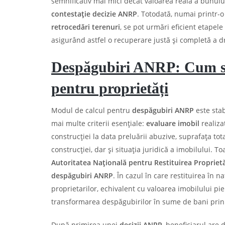
semnificativ mai mici decât valoarea reală a bunului
contestație decizie ANRP
. Totodată, numai printr-o
retrocedări terenuri
, se pot urmări eficient etapel
asigurând astfel o recuperare justă și completă a d
Despăgubiri ANRP: Cum se 
pentru proprietăți
Modul de calcul pentru
despăgubiri ANRP
este sta
mai multe criterii esențiale:
evaluare imobil
realiza
construcției la data preluării abuzive, suprafața to
construcției, dar și situația juridică a imobilului. 
Autoritatea Națională pentru Restituirea Proprietă
despăgubiri ANRP
. În cazul în care restituirea în n
proprietarilor, echivalent cu valoarea imobilului pie
transformarea despăgubirilor în sume de bani prin t
După primirea unei
decizii ANRP
, beneficiarul are 