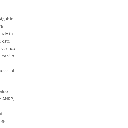
ăgubiri
ra
uziv în
e este
verifică
ulează o
succesul
aliza
te ANRP
,
l
bil
NRP