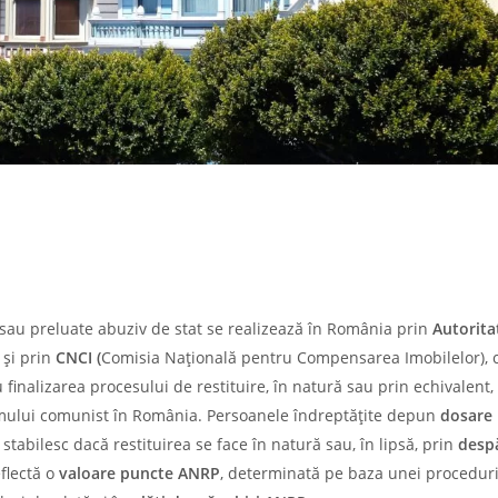
e sau preluate abuziv de stat se realizează în România prin
Autorita
și prin
CNCI
(
Comisia Națională pentru Compensarea Imobilelor),
finalizarea procesului de restituire, în natură sau prin echivalent,
imului comunist în România. Persoanele îndreptățite depun
dosare
 stabilesc dacă restituirea se face în natură sau, în lipsă, prin
desp
flectă o
valoare puncte ANRP
, determinată pe baza unei procedur