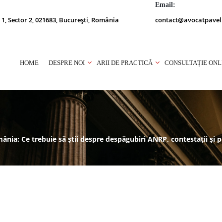
Email:
 1, Sector 2, 021683, București, România
contact@avocatpavel
HOME
DESPRE NOI
ARII DE PRACTICĂ
CONSULTAȚIE ONL
mânia: Ce trebuie să știi despre despăgubiri ANRP, contestații și