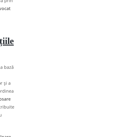
lă prin
vocat
iile
 la bază
r și a
bordinea
osare
ribuite
u
loare