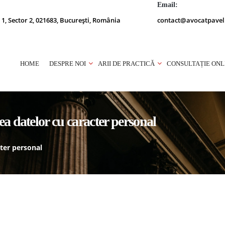
Email:
 1, Sector 2, 021683, București, România
contact@avocatpavel
HOME
DESPRE NOI
ARII DE PRACTICĂ
CONSULTAȚIE ONL
ea datelor cu caracter personal
cter personal