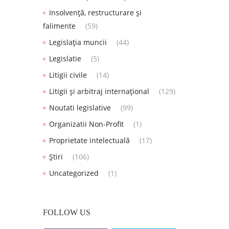
Insolvență, restructurare și
falimente
(59)
Legislația muncii
(44)
Legislatie
(5)
Litigii civile
(14)
Litigii și arbitraj internațional
(129)
Noutati legislative
(99)
Organizatii Non-Profit
(1)
Proprietate intelectuală
(17)
Știri
(106)
Uncategorized
(1)
FOLLOW US