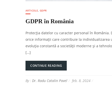
ARTICOLE
,
GDPR
GDPR în România
Protecția datelor cu caracter personal în România. 
orice informații care contribuie la individualizarea
evoluția constantă a societății moderne și a tehnolo
[…]
CONTINUE READING
By :
Dr. Radu Catalin Pavel
feb. 8, 2024