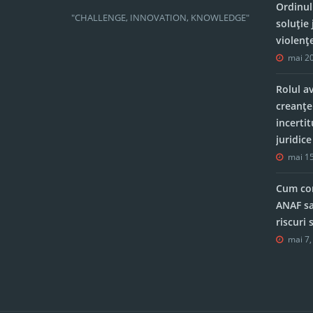
Ordinul
"CHALLENGE, INNOVATION, KNOWLEDGE"
soluție 
violenț
mai 20
Rolul a
creanțe
incerti
juridic
mai 15
Cum con
ANAF sa
riscuri
mai 7,