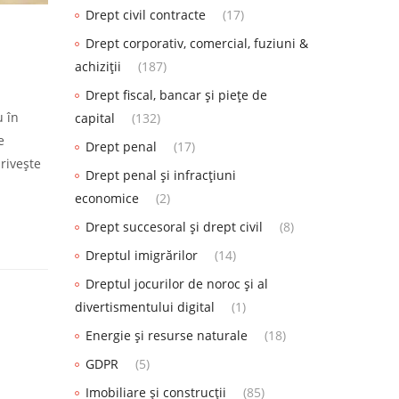
Drept civil contracte
(17)
Drept corporativ, comercial, fuziuni &
achiziții
(187)
Drept fiscal, bancar și piețe de
u în
capital
(132)
e
Drept penal
(17)
rivește
Drept penal și infracțiuni
economice
(2)
Drept succesoral și drept civil
(8)
Dreptul imigrărilor
(14)
Dreptul jocurilor de noroc și al
divertismentului digital
(1)
Energie și resurse naturale
(18)
GDPR
(5)
Imobiliare și construcții
(85)