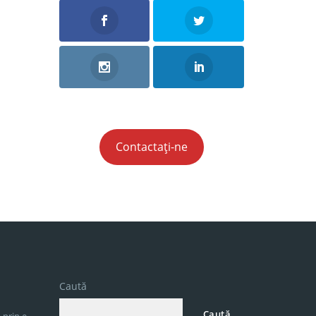
Contactați-ne
Caută
Caută
 prin e-