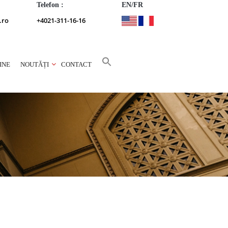
Telefon :
EN/FR
.ro
+4021-311-16-16
INE
NOUTĂȚI
CONTACT