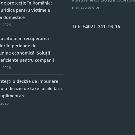
 de protecție în România:
mail sau telefon.
juridică pentru victimele
ei domestice
, 2026
Tel: +4021-311-16-16
vocatului în recuperarea
lor în perioade de
tudine economică: Soluții
e eficiente pentru companii
, 2026
tești o decizie de impunere
u o decizie de taxe locale fără
 suplimentare
 2026