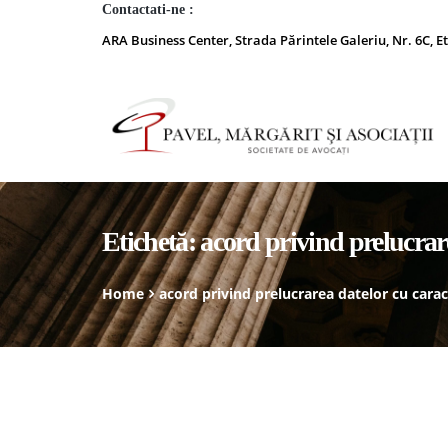
Contactati-ne :
ARA Business Center, Strada Părintele Galeriu, Nr. 6C, Et
Etichetă:
acord privind prelucrar
Home
acord privind prelucrarea datelor cu cara